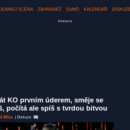
DOMÁCÍ SCÉNA
ZAHRANIČÍ
SUMÓ
KALENDÁŘ
DISKUZ
dát KO prvním úderem, směje se
, počítá ale spíš s tvrdou bitvou
š Bříza
|
Diskuze: