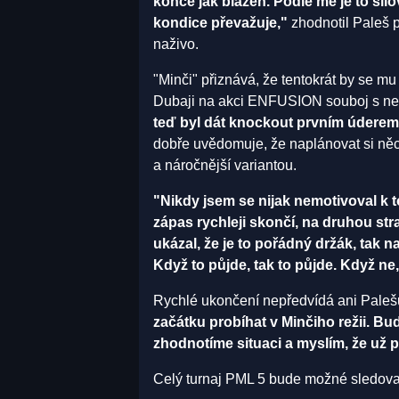
konce jak blázen. Podle mě je to silo
kondice převažuje,"
zhodnotil Paleš 
naživo.
"Minči" přiznává, že tentokrát by se mu 
Dubaji na akci ENFUSION souboj s n
teď byl dát knockout prvním úderem
dobře uvědomuje, že naplánovat si něc
a náročnější variantou.
"Nikdy jsem se nijak nemotivoval k to
zápas rychleji skončí, na druhou stra
ukázal, že je to pořádný držák, tak n
Když to půjde, tak to půjde. Když ne,
Rychlé ukončení nepředvídá ani Paleš
začátku probíhat v Minčiho režii. Bu
zhodnotíme situaci a myslím, že už 
Celý turnaj PML 5 bude možné sledovat 