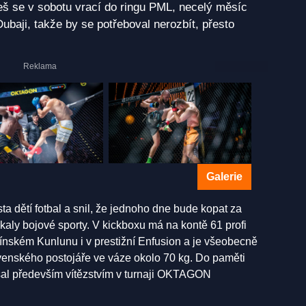
leš se v sobotu vrací do ringu PML, necelý měsíc
ubaji, takže by se potřeboval nerozbít, přesto
Galerie
ta dětí fotbal a snil, že jednoho dne bude kopat za
aly bojové sporty. V kickboxu má na kontě 61 profi
ínském Kunlunu i v prestižní Enfusion a je všeobecně
venského postojáře ve váze okolo 70 kg. Do paměti
sal především vítězstvím v turnaji OKTAGON