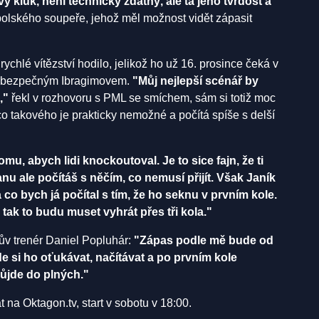
vý kluk, není technicky zdatný, ale ta jeho tvrdost a
polského soupeře, jehož měl možnost vidět zápasit
rychlé vítězství hodilo, jelikož ho už 16. prosince čeká v
ebezpečným Ibragimovem.
"Můj nejlepší scénář by
,"
řekl v rozhovoru s PML se smíchem, sám si totiž moc
o takového je prakticky nemožné a počítá spíše s delší
mu, abych lidi knockoutoval. Je to sice fajn, že ti
nu ale počítáš s něčím, co nemusí přijít. Však Janík
a co bych já počítal s tím, že ho seknu v prvním kole.
 tak to budu muset vyhrát přes tři kola."
ův trenér Daniel Popluhár:
"Zápas podle mě bude od
de si ho oťukávat, načítávat a po prvním kole
půjde do plných."
na Oktagon.tv, start v sobotu v 18:00.