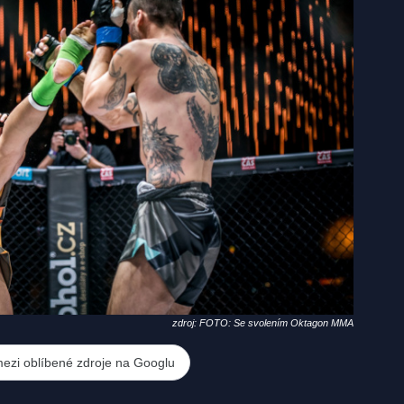
zdroj: FOTO: Se svolením Oktagon MMA
mezi oblíbené zdroje na Googlu