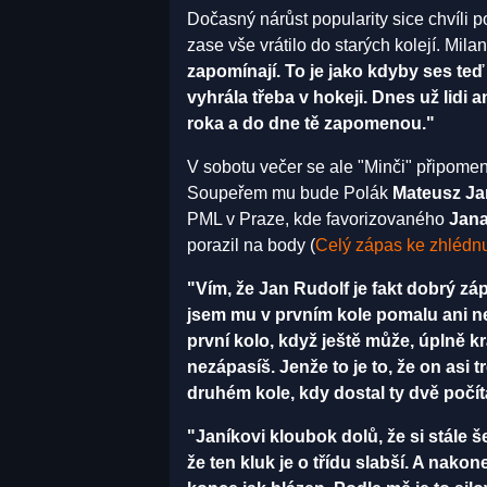
Dočasný nárůst popularity sice chvíli 
zase vše vrátilo do starých kolejí. Milan
zapomínají. To je jako kdyby ses teď
vyhrála třeba v hokeji. Dnes už lidi a
roka a do dne tě zapomenou."
V sobotu večer se ale "Minči" připome
Soupeřem mu bude Polák
Mateusz Ja
PML v Praze, kde favorizovaného
Jana
porazil na body (
Celý zápas ke zhlédnu
"Vím, že Jan Rudolf je fakt dobrý záp
jsem mu v prvním kole pomalu ani nes
první kolo, když ještě může, úplně k
nezápasíš. Jenže to je to, že on asi 
druhém kole, kdy dostal ty dvě počít
"Janíkovi kloubok dolů, že si stále šel
že ten kluk je o třídu slabší. A nako