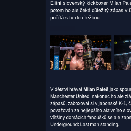
Elitní slovenský kickboxer Milan Pa
potom ho ale čeká důležitý zápas v D
počítá s tvrdou řežbou.
V dětství hrával
Milan Paleš
jako spous
Manchester United, nakonec ho ale zlák
zápasů, zaboxoval si v japonské K-1, č
považován za nejlepšího aktivního slo
většiny domácích fanoušků se ale zap
Underground: Last man standing.