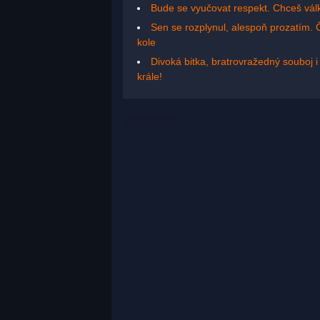
Bude se vyučovat respekt. Chceš vál
Sen se rozplynul, alespoň prozatím.
kole
Divoká bitka, bratrovražedný souboj 
krále!