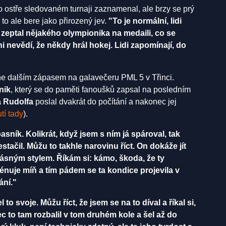
po ostře sledovaném turnaji zaznamenal, ale brzy se prý
 to ale bere jako přirozený jev.
"To je normální, lidi
 zeptal nějakého olympionika na medaili, co se
ni nevědí, že někdy hrál hokej. Lidi zapomínají, do
ne dalším zápasem na galavečeru PML 5 v Třinci.
nik
, který se do paměti fanoušků zapsal na posledním
 Rudolfa
poslal dvakrát do počítání a nakonec jej
tí tady
).
asník. Kolikrát, když jsem s ním já spároval, tak
tačil. Můžu to takhle narovinu říct.
On dokáže jít
rásným stylem. Říkám si: kámo, škoda, že ty
trénuje míň a tím pádem se ta kondice projevila v
ání."
 to svoje. Můžu říct, že jsem se na to díval a říkal si,
nec to tam rozbalil v tom druhém kole a šel až do