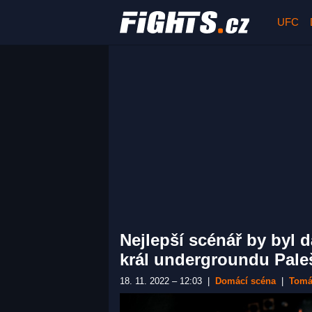
UFC
Nejlepší scénář by byl 
král undergroundu Paleš
18. 11. 2022 – 12:03
|
Domácí scéna
|
Tomá