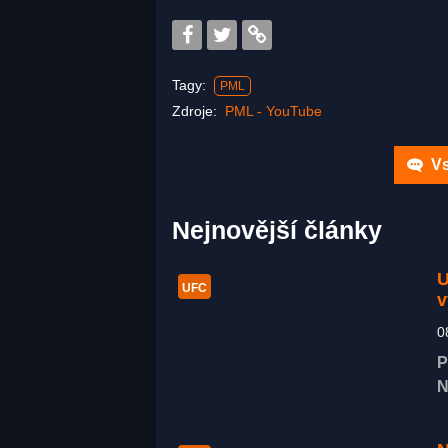
Tagy:
PML
Zdroje:
PML - YouTube
Vs
Nejnovější články
U
UFC
v
0
P
N