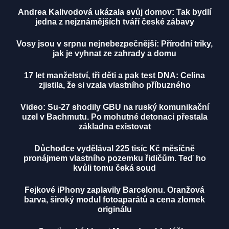
Andrea Kalivodová ukázala svůj domov: Tak bydlí
jedna z nejznámějších tváří české zábavy
Vosy jsou v srpnu nejnebezpečnější: Přírodní triky,
jak je vyhnat ze zahrady a domu
17 let manželství, tři děti a pak test DNA: Celina
zjistila, že si vzala vlastního příbuzného
Video: Su-27 shodily GBU na ruský komunikační
uzel v Bachmutu. Po mohutné detonaci přestala
základna existovat
Důchodce vydělával 225 tisíc Kč měsíčně
pronájmem vlastního pozemku řidičům. Teď ho
kvůli tomu čeká soud
Fejkové iPhony zaplavily Barcelonu. Oranžová
barva, široký modul fotoaparátů a cena zlomek
originálu