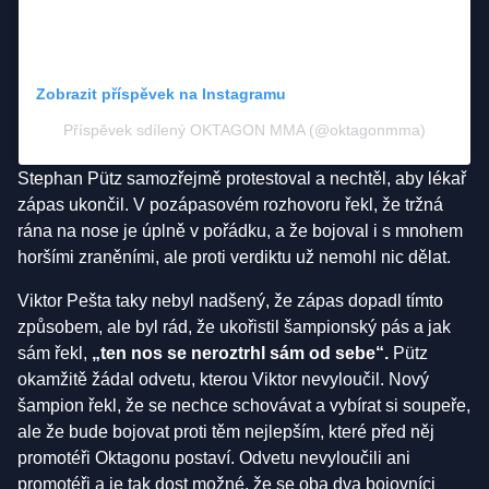
Zobrazit příspěvek na Instagramu
Příspěvek sdílený OKTAGON MMA (@oktagonmma)
Stephan Pütz samozřejmě protestoval a nechtěl, aby lékař
zápas ukončil. V pozápasovém rozhovoru řekl, že tržná
rána na nose je úplně v pořádku, a že bojoval i s mnohem
horšími zraněními, ale proti verdiktu už nemohl nic dělat.
Viktor Pešta taky nebyl nadšený, že zápas dopadl tímto
způsobem, ale byl rád, že ukořistil šampionský pás a jak
sám řekl,
„ten nos se neroztrhl sám od sebe“.
Pütz
okamžitě žádal odvetu, kterou Viktor nevyloučil. Nový
šampion řekl, že se nechce schovávat a vybírat si soupeře,
ale že bude bojovat proti těm nejlepším, které před něj
promotéři Oktagonu postaví. Odvetu nevyloučili ani
promotéři a je tak dost možné, že se oba dva bojovníci