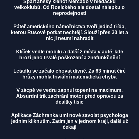
Sparťanský klenot Mercado v hledáčku
velkoklubů. Od Rosického ale dostal nálepku o
neprodejnosti
Páteř amerického námořnictva tvoří jediná třída,
kterou Rusové potkat nechtějí. Slouží přes 30 let a
nic ji neumí nahradit
Klíček vedle mobilu a další 2 místa v autě, kde
hrozí jeho trvalé poškození a znefunkčnění
Letadlu se začalo chovat divně. Za 63 minut čiré
hrůzy mohla triviální matematická chyba
V zácpě ve vedru zapnul topení na maximum.
Absurdní trik zachrání motor před opravou za
desítky tisíc
Aplikace Záchranka umí nově zavolat psychologa
jedním kliknutím. Zatím jen v jednom kraji, další už
čekají