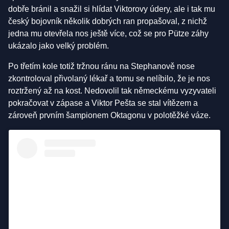
dobře bránil a snažil si hlídat Viktorovy údery, ale i tak mu
český bojovník několik dobrých ran propašoval, z nichž
jedna mu otevřela nos ještě více, což se pro Pütze záhy
ukázalo jako velký problém.
Po třetím kole totiž tržnou ránu na Stephanově nose
zkontroloval přivolaný lékař a tomu se nelíbilo, že je nos
roztržený až na kost. Nedovolil tak německému vyzyvateli
pokračovat v zápase a Viktor Pešta se stal vítězem a
zároveň prvním šampionem Oktagonu v polotěžké váze.