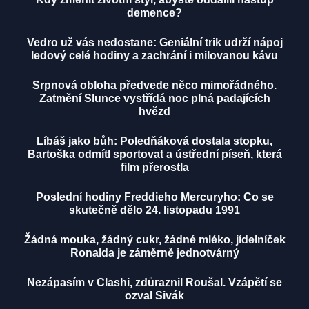
demence?
Vedro už vás nedostane: Geniální trik udrží nápoj
ledový celé hodiny a zachrání i milovanou kávu
Srpnová obloha předvede něco mimořádného.
Zatmění Slunce vystřídá noc plná padajících
hvězd
Líbáš jako bůh: Poledňáková dostala stopku,
Bartoška odmítl sportovat a ústřední píseň, která
film přerostla
Poslední hodiny Freddieho Mercuryho: Co se
skutečně dělo 24. listopadu 1991
Žádná mouka, žádný cukr, žádné mléko, jídelníček
Ronalda je záměrně jednotvárný
Nezápasím v Clashi, zdůraznil Roušal. Vzápětí se
ozval Sivák