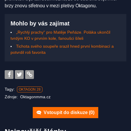
brzy znovu střetnou v mezi pletivy Oktagonu.
Mohlo by vás zajímat
„Rychlý prachy“ pro Matěje Peňáze. Poláka ukončil
tvrdým KO v prvním kole, fanoušci šíleli
Tichota svého soupeře srazil hned první kombinací a
potvrdil roli favorita
Tagy:
OKTAGON 28
Zdroje:
Oktagonmma.cz
Vstoupit do diskuze (
0
)