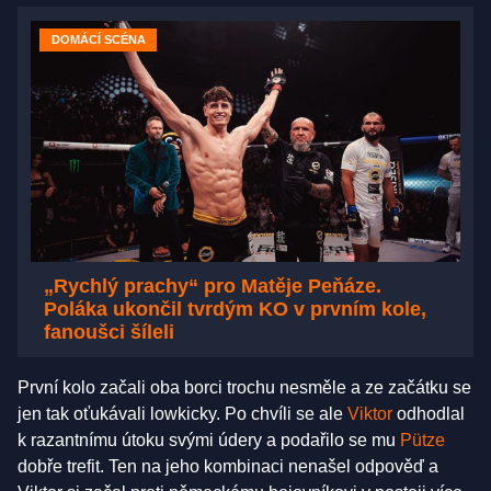
DOMÁCÍ SCÉNA
„Rychlý prachy“ pro Matěje Peňáze.
Poláka ukončil tvrdým KO v prvním kole,
fanoušci šíleli
První kolo začali oba borci trochu nesměle a ze začátku se
jen tak oťukávali lowkicky. Po chvíli se ale
Viktor
odhodlal
k razantnímu útoku svými údery a podařilo se mu
Pütze
dobře trefit. Ten na jeho kombinaci nenašel odpověď a