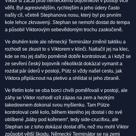
Viktor si začal proti německému bojovníkovi v postoji více
věřit. Byl agresivnějším, rychlejším a jeho údery často
našly cíl, včetně Stephanova nosu, který byl po prvním
kole lehce zkrvavený. Stephan se nemohl dostat do tempa
a působil Viktorovým sebevědomým trochu zaskočeně.
Ve druhém kole ale německý Terminátor změnil taktiku a
rozhodl se zkusit to s Viktorem v klinči. Natlačil jej na klec,
kde se mu jej dařilo poměrně dobře kontrolovat, a i když se
ze sevření český bojovník několikrát dokázal vymanit a
rozdat pár úderů v postoji, Pütz si vždy našel cestu, jak
Viktora připlácnout na pletivo a ohlídat si jeho zbraně.
Ve třetím kole se oba borci chvíli poměřovali v postoji, ale
záhy se Viktor rozhodl vzít zápas na zem a hezkým
takedownem dokonal svou myšlenku. Tam Pütze
kontroloval celé kolo, během kterého jej dostal i do své
oblíbené „báby pod kořenem“, tedy side-crucifixu, ale
Stephan se z toho dokázal dostat dřív, než mu mohl Viktor
způsobit větší škodu. Německý Terminátor se na zemi