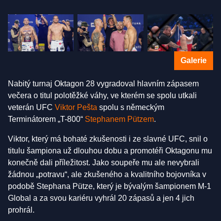
Galerie
Nabitý turnaj Oktagon 28 vygradoval hlavním zápasem
večera o titul polotěžké váhy, ve kterém se spolu utkali
veterán UFC
Viktor Pešta
spolu s německým
Terminátorem „T-800“
Stephanem Pützem
.
Viktor, který má bohaté zkušenosti i ze slavné UFC, snil o
titulu šampiona už dlouhou dobu a promotéři Oktagonu mu
konečně dali příležitost. Jako soupeře mu ale nevybrali
žádnou „potravu“, ale zkušeného a kvalitního bojovníka v
podobě Stephana Pütze, který je bývalým šampionem M-1
Global a za svou kariéru vyhrál 20 zápasů a jen 4 jich
prohrál.