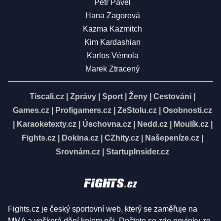
Petr Pavel
Hana Zagorová
Kazma Kazmitch
Kim Kardashian
Karlos Vémola
Marek Ztracený
Tiscali.cz
|
Zprávy
|
Sport
|
Ženy
|
Cestování
|
Games.cz
|
Profigamers.cz
|
ZeStolu.cz
|
Osobnosti.cz
|
Karaoketexty.cz
|
Úschovna.cz
|
Nedd.cz
|
Moulík.cz
|
Fights.cz
|
Dokina.cz
|
CZhity.cz
|
Našepeníze.cz
|
Srovnám.cz
|
StartupInsider.cz
Fights.cz je český sportovní web, který se zaměřuje na
MMA a veškeré dění kolem něj. Dočtete se zde novinky ze