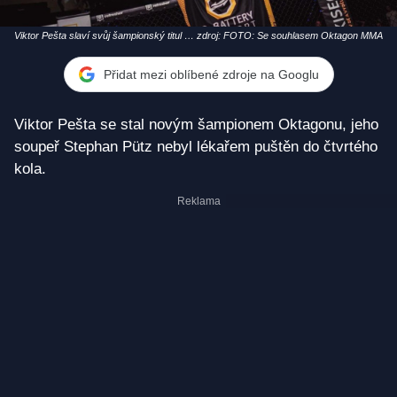
Viktor Pešta slaví svůj šampionský titul v
zdroj: FOTO: Se souhlasem Oktagon MMA
polotěžké váze.
Přidat mezi oblíbené zdroje na Googlu
Viktor Pešta se stal novým šampionem Oktagonu, jeho
soupeř Stephan Pütz nebyl lékařem puštěn do čtvrtého
kola.