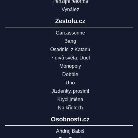
Penzijní reforma
Vynález
Zestolu.cz
Carcassonne
Bang
Osadníci z Katanu
7 divů světa: Duel
Monopoly
Dobble
Uno
Jízdenky, prosím!
Krycí jména
Na křídlech
Osobnosti.cz
Andrej Babiš