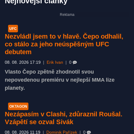
Nejnovější články
UFC
Nezvládl jsem to v hlavě. Čepo odhalil,
co stálo za jeho neúspěšným UFC
debutem
08. 08. 2026 17:19
|
Erik Ivan
|
0
Vlasto Čepo zpětně zhodnotil svou
nepovedenou premiéru v nejlepší MMA lize
planety.
OKTAGON
Nezápasím v Clashi, zdůraznil Roušal.
Vzápětí se ozval Sivák
08. 08. 2026 11:19
|
Dominik Pařízek
|
0