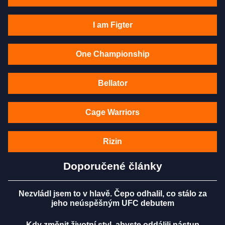
I am Figter
One Championship
Bellator
Cage Warriors
Rizin
Doporučené články
Nezvládl jsem to v hlavě. Čepo odhalil, co stálo za
jeho neúspěšným UFC debutem
Kdy změnit životní styl, abyste oddálili nástup