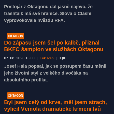
Postojář z Oktagonu dal jasně najevo, že
trashtalk má své hranice. Slova o Clashi
vyprovokovala hvězdu RFA.
OKTAGON
Do zápasu jsem šel po kalbě, přiznal
BKFC šampion ve službách Oktagonu
07. 08. 2026 15:00
|
Erik Ivan
|
0
Josef Hála popsal, jak se postupem času měnil
jeho životní styl z velkého divočáka na
absolutního profíka.
OKTAGON
Byl jsem celý od krve, měl jsem strach,
vylíčil Vémola dramatické krmení lvů