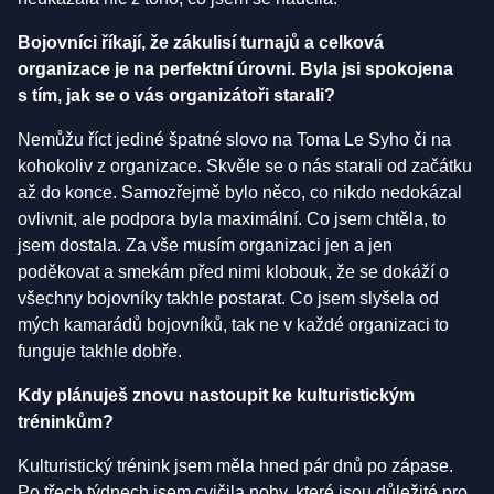
Bojovníci říkají, že zákulisí turnajů a celková
organizace je na perfektní úrovni. Byla jsi spokojena
s tím, jak se o vás organizátoři starali?
Nemůžu říct jediné špatné slovo na Toma Le Syho či na
kohokoliv z organizace. Skvěle se o nás starali od začátku
až do konce. Samozřejmě bylo něco, co nikdo nedokázal
ovlivnit, ale podpora byla maximální. Co jsem chtěla, to
jsem dostala. Za vše musím organizaci jen a jen
poděkovat a smekám před nimi klobouk, že se dokáží o
všechny bojovníky takhle postarat. Co jsem slyšela od
mých kamarádů bojovníků, tak ne v každé organizaci to
funguje takhle dobře.
Kdy plánuješ znovu nastoupit ke kulturistickým
tréninkům?
Kulturistický trénink jsem měla hned pár dnů po zápase.
Po třech týdnech jsem cvičila nohy, které jsou důležité pro