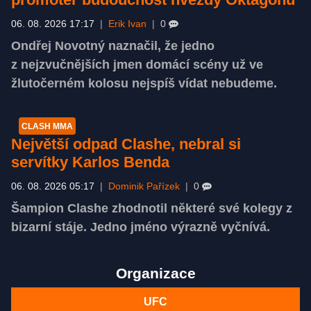
06. 08. 2026 17:17
|
Erik Ivan
|
0
Ondřej Novotný naznačil, že jedno
z nejzvučnějších jmen domácí scény už ve
žlutočerném kolosu nejspíš vídat nebudeme.
CLASH MMA
Největší odpad Clashe, nebral si
servítky Karlos Benda
06. 08. 2026 05:17
|
Dominik Pařízek
|
0
Šampion Clashe zhodnotil některé své kolegy z
bizarní stáje. Jedno jméno výrazně vyčnívá.
Organizace
UFC