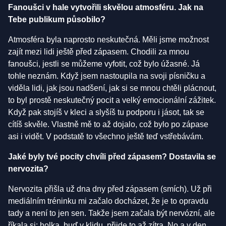
Fanoušci v hale vytvořili skvělou atmosféru. Jak na
Tebe publikum působilo?
Atmosféra byla naprosto neskutečná. Měli jsme možnost
zajít mezi lidi ještě před zápasem. Chodili za mnou
fanoušci, jestli se můžeme vyfotit, což bylo úžasné. Já
tohle neznám. Když jsem nastoupila na svoji písničku a
viděla lidi, jak jsou nadšení, jak si se mnou chtěli plácnout,
to byl prostě neskutečný pocit a velký emocionální zážitek.
Když pak stojíš v kleci a slyšíš tu podporu i jásot, tak se
cítíš skvěle. Vlastně mě to až dojalo, což bylo po zápase
asi i vidět. V podstatě to všechno ještě teď vstřebávám.
Jaké byly tvé pocity chvíli před zápasem? Dostavila se
nervozita?
Nervozita přišla už dna dny před zápasem (smích). Už při
mediálním tréninku mi začalo docházet, že je to opravdu
tady a není to jen sen. Takže jsem začala být nervózní, ale
říkala si: holka, buď v klidu, přijde to až zítra. No a v den