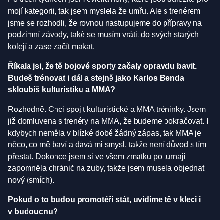
mojí kategorii, tak jsem myslela že umřu. Ale s trenérem
jsme se rozhodli, že rovnou nastupujeme do přípravy na
podzimní závody, také se musím vrátit do svých starých
kolejí a zase začít makat.
Říkala jsi, že tě bojové sporty začaly opravdu bavit.
Budeš trénovat i dál a stejně jako Karlos Benda
skloubíš kulturistiku a MMA?
Rozhodně. Chci spojit kulturistické a MMA tréninky. Jsem
již domluvena s trenéry na MMA, že budeme pokračovat. I
kdybych neměla v blízké době žádný zápas, tak MMA je
něco, co mě baví a dává mi smysl, takže není důvod s tím
přestat. Dokonce jsem si ve všem zmatku po turnaji
zapomněla chránič na zuby, takže jsem musela objednat
nový (smích).
Pokud o to budou promotéři stát, uvidíme tě v kleci i
v budoucnu?