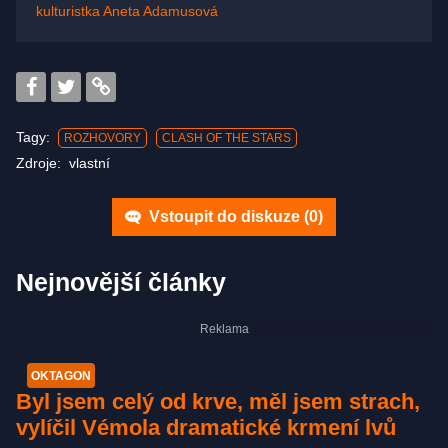
kulturistka Aneta Adamusová
Tagy:
ROZHOVORY
CLASH OF THE STARS
Zdroje:
vlastní
Vstoupit do diskuze (
0
)
Nejnovější články
OKTAGON
Byl jsem celý od krve, měl jsem strach,
vylíčil Vémola dramatické krmení lvů