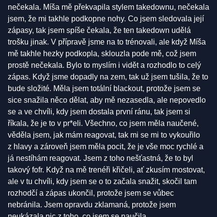
nečekala. Míša mě překvapila stylem takedownu, nečekala
jsem, že mi takhle podkopne nohy. Co jsem sledovala její
zápasy, tak jsem spíše čekala, že ten takedown udělá
trošku jinak. V přípravě jsme na to trénovali, ale když Míša
mě takhle hezky podkopla, sklouzla pode mě, což jsem
prostě nečekala. Bylo to myslím i vidět a rozhodlo to celý
zápas. Když jsme dopadly na zem, tak už jsem tušila, že to
bude složité. Měla jsem totální blackout, protože jsem se
sice snažila něco dělat, aby mě nezasedla, ale nepovedlo
se a ve chvíli, kdy jsem dostala první ránu, tak jsem si
říkala, že je to v pr*eli. Všechno, co jsem měla naučené,
věděla jsem, jak mám reagovat, tak mi se mi to vykouřilo
z hlavy a zároveň jsem měla pocit, že je vše moc rychlé a
já nestíhám reagovat. Jsem z toho nešťastná, že to byl
takový fofr. Když na mě trenéři křičeli, ať zkusím mostovat,
ale v tu chvíli, kdy jsem se o to začala snažit, skočil tam
rozhodčí a zápas ukončil, protože jsem se vůbec
nebránila. Jsem opravdu zklamaná, protože jsem
neukázala nic z toho, co jsem se naučila.