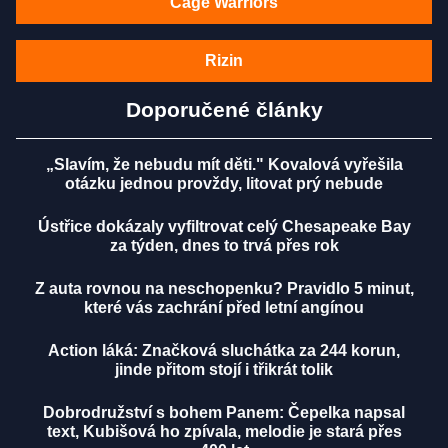
Cage Warriors
Rizin
Doporučené články
„Slavím, že nebudu mít děti." Kovalová vyřešila
otázku jednou provždy, litovat prý nebude
Ústřice dokázaly vyfiltrovat celý Chesapeake Bay
za týden, dnes to trvá přes rok
Z auta rovnou na neschopenku? Pravidlo 5 minut,
které vás zachrání před letní angínou
Action láká: Značková sluchátka za 244 korun,
jinde přitom stojí i třikrát tolik
Dobrodružství s bohem Panem: Čepelka napsal
text, Kubišová ho zpívala, melodie je stará přes