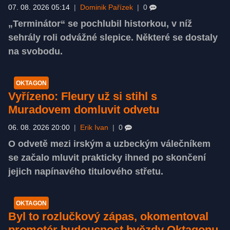
07. 08. 2026 05:14
|
Dominik Pařízek
|
0
„Terminátor“ se pochlubil historkou, v níž
sehrály roli odvážné slepice. Některé se dostaly
na svobodu.
OKTAGON
Vyřízeno: Fleury už si stihl s
Muradovem domluvit odvetu
06. 08. 2026 20:00
|
Erik Ivan
|
0
O odvetě mezi irským a uzbeckým válečníkem
se začalo mluvit prakticky ihned po skončení
jejich napínavého titulového střetu.
OKTAGON
Byl to rozlučkový zápas, okomentoval
promotér budoucnost hvězdy Oktagonu