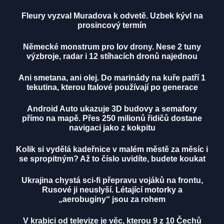
Fleury vyzval Muradova k odvetě. Uzbek kývl na
prosincový termín
Německé monstrum pro lov drony. Nese 2 tuny
výzbroje, radar i 12 stíhacích dronů najednou
Ani smetana, ani olej. Do marinády na kuře patří 1
tekutina, kterou Italové používají po generace
Android Auto ukazuje 3D budovy a semafory
přímo na mapě. Přes 250 milionů řidičů dostane
navigaci jako z kokpitu
Kolik si vydělá kadeřnice v malém městě za měsíc i
se spropitným? Až to číslo uvidíte, budete koukat
Ukrajina chystá sci-fi přepravu vojáků na frontu,
Rusové ji neuslyší. Létající motorky a
„aerobuginy“ jsou za rohem
V krabici od televize je věc, kterou 9 z 10 Čechů