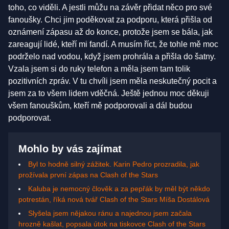
toho, co viděli. A jestli můžu na závěr přidat něco pro své
fanoušky. Chci jim poděkovat za podporu, která přišla od
oznámení zápasu až do konce, protože jsem se bála, jak
zareagují lidé, kteří mi fandí. A musím říct, že tohle mě moc
podrželo nad vodou, když jsem prohrála a přišla do šatny.
Vzala jsem si do ruky telefon a měla jsem tam tolik
pozitivních zpráv. V tu chvíli jsem měla neskutečný pocit a
jsem za to všem lidem vděčná. Ještě jednou moc děkuji
všem fanouškům, kteří mě podporovali a dál budou
podporovat.
Mohlo by vás zajímat
Byl to hodně silný zážitek. Karin Pedro prozradila, jak
prožívala první zápas na Clash of the Stars
Kaluba je nemocný člověk a za pepřák by měl být někdo
potrestán, říká nová tvář Clash of the Stars Míša Dostálová
Slyšela jsem nějakou ránu a najednou jsem začala
hrozně kašlat, popsala útok na tiskovce Clash of the Stars