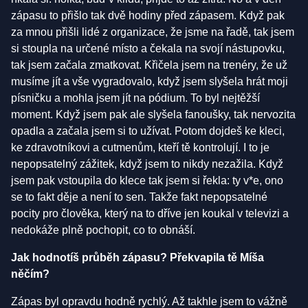
zápasu to přišlo tak dvě hodiny před zápasem. Když pak
za mnou přišli lidé z organizace, že jsme na řadě, tak jsem
si stoupla na určené místo a čekala na svojí nástupovku,
tak jsem začala zmatkovat. Křičela jsem na trenéry, že už
musíme jít a vše vygradovalo, když jsem slyšela hrát moji
písničku a mohla jsem jít na pódium. To byl nejtěžší
moment. Když jsem pak ale slyšela fanoušky, tak nervozita
opadla a začala jsem si to užívat. Potom dojdeš ke kleci,
ke zdravotníkovi a cutmenům, kteří tě kontrolují. I to je
nepopsatelný zážitek, když jsem to nikdy nezažila. Když
jsem pak vstoupila do klece tak jsem si řekla: ty v*e, ono
se to fakt děje a není to sen. Takže fakt nepopsatelné
pocity pro člověka, který na to dříve jen koukal v televizi a
nedokáže plně pochopit, co to obnáší.
Jak hodnotíš průběh zápasu? Překvapila tě Míša
něčím?
Zápas byl opravdu hodně rychlý. Až takhle jsem to vážně