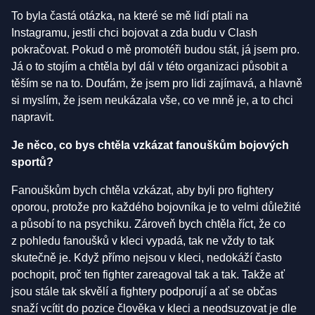
To byla častá otázka, na které se mě lidí ptali na
Instagramu, jestli chci bojovat a zda budu v Clash
pokračovat. Pokud o mě promotéři budou stát, já jsem pro.
Já o to stojím a chtěla byl dál v této organizaci působit a
těším se na to. Doufám, že jsem pro lidi zajímavá, a hlavně
si myslím, že jsem neukázala vše, co ve mně je, a to chci
napravit.
Je něco, co bys chtěla vzkázat fanouškům bojových
sportů?
Fanouškům bych chtěla vzkázat, aby byli pro fightery
oporou, protože pro každého bojovníka je to velmi důležité
a působí to na psychiku. Zároveň bych chtěla říct, že co
z pohledu fanoušků v kleci vypadá, tak ne vždy to tak
skutečně je. Když přímo nejsou v kleci, nedokáží často
pochopit, proč ten fighter zareagoval tak a tak. Takže ať
jsou stále tak skvělí a fightery podporují a ať se občas
snaží vcítit do pozice člověka v kleci a neodsuzovat je dle