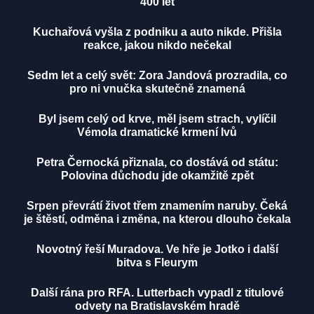
400 let
Kuchařová vyšla z podniku a auto nikde. Přišla
reakce, jakou nikdo nečekal
Sedm let a celý svět: Zora Jandová prozradila, co
pro ni vnučka skutečně znamená
Byl jsem celý od krve, měl jsem strach, vylíčil
Vémola dramatické krmení lvů
Petra Černocká přiznala, co dostává od státu:
Polovina důchodu jde okamžitě zpět
Srpen převrátí život třem znamením naruby. Čeká
je štěstí, odměna i změna, na kterou dlouho čekala
Novotný řeší Muradova. Ve hře je Jotko i další
bitva s Fleurym
Další rána pro RFA. Lutterbach vypadl z titulové
odvety na Bratislavském hradě