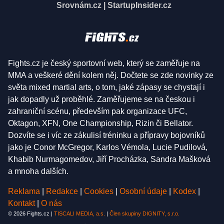
Srovnám.cz
|
StartupInsider.cz
Fights.cz je český sportovní web, který se zaměřuje na
MMA a veškeré dění kolem něj. Dočtete se zde novinky ze
světa mixed martial arts, o tom, jaké zápasy se chystají i
jak dopadly už proběhlé. Zaměřujeme se na českou i
zahraniční scénu, především pak organizace UFC,
Oktagon, XFN, One Championship, Rizin či Bellator.
Dozvíte se i víc ze zákulisí tréninku a přípravy bojovníků
jako je Conor McGregor, Karlos Vémola, Lucie Pudilová,
Khabib Nurmagomedov, Jiří Procházka, Sandra Mašková
a mnoha dalších.
Reklama
|
Redakce
|
Cookies
|
Osobní údaje
|
Kodex
|
Kontakt
|
O nás
© 2026 Fights.cz |
TISCALI MEDIA, a.s.
|
Člen skupiny DIGNITY, s.r.o.