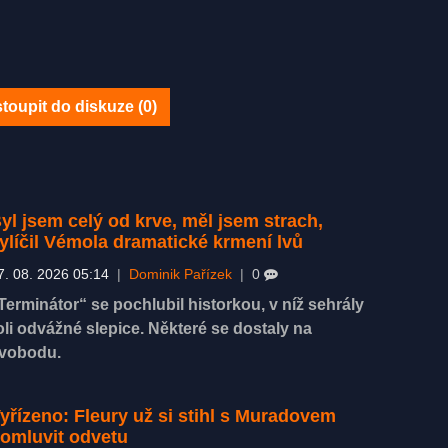
toupit do diskuze (
0
)
yl jsem celý od krve, měl jsem strach,
ylíčil Vémola dramatické krmení lvů
7. 08. 2026 05:14
|
Dominik Pařízek
|
0
Terminátor“ se pochlubil historkou, v níž sehrály
oli odvážné slepice. Některé se dostaly na
vobodu.
yřízeno: Fleury už si stihl s Muradovem
omluvit odvetu