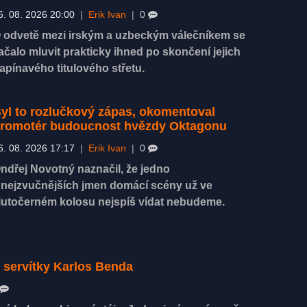
6. 08. 2026 20:00
|
Erik Ivan
|
0
 odvetě mezi irským a uzbeckým válečníkem se
ačalo mluvit prakticky ihned po skončení jejich
apínavého titulového střetu.
yl to rozlučkový zápas, okomentoval
romotér budoucnost hvězdy Oktagonu
6. 08. 2026 17:17
|
Erik Ivan
|
0
ndřej Novotný naznačil, že jedno
 nejzvučnějších jmen domácí scény už ve
lutočerném kolosu nejspíš vídat nebudeme.
i servítky Karlos Benda