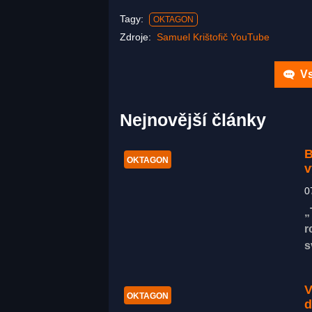
Tagy:
OKTAGON
Zdroje:
Samuel Krištofič YouTube
Vs
Nejnovější články
B
OKTAGON
v
0
„
r
s
V
OKTAGON
d