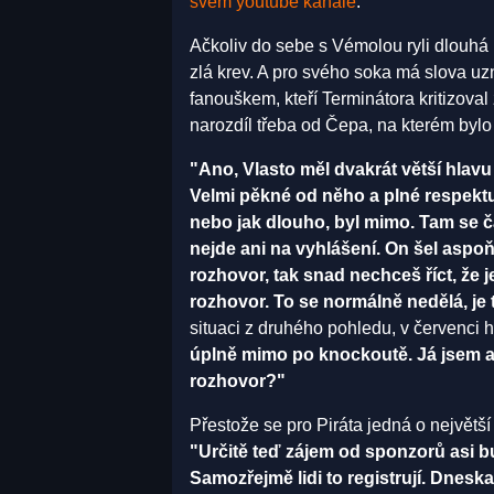
svém youtube kanále
.
Ačkoliv do sebe s Vémolou ryli dlouhá 
zlá krev. A pro svého soka má slova uz
fanouškem, kteří Terminátora kritizoval
narozdíl třeba od Čepa, na kterém bylo
"Ano, Vlasto měl dvakrát větší hlavu 
Velmi pěkné od něho a plné respektu. 
nebo jak dlouho, byl mimo. Tam se č
nejde ani na vyhlášení. On šel aspoň
rozhovor, tak snad nechceš říct, že 
rozhovor. To se normálně nedělá, je t
situaci z druhého pohledu, v červenci 
úplně mimo po knockoutě. Já jsem an
rozhovor?"
Přestože se pro Piráta jedná o největší
"Určitě teď zájem od sponzorů asi bud
Samozřejmě lidi to registrují. Dnes