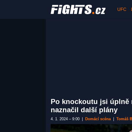
UFC
Po knockoutu jsi úplně 
naznačil další plány
4. 1. 2024 – 9:00
|
Domácí scéna
|
Tomáš B