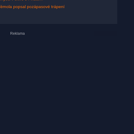
 Vémola popsal pozápasové trápení