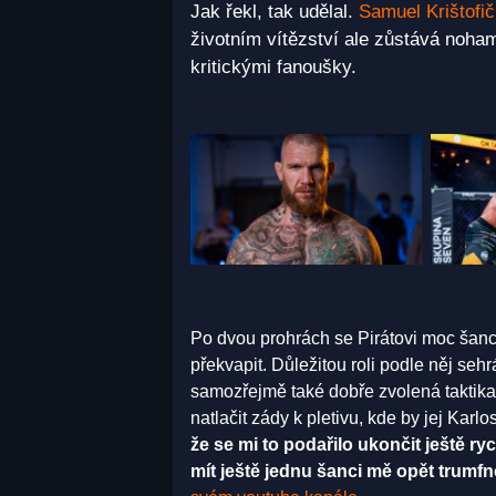
Jak řekl, tak udělal.
Samuel Krištofič
životním vítězství ale zůstává noham
kritickými fanoušky.
Po dvou prohrách se Pirátovi moc šanc
překvapit. Důležitou roli podle něj seh
samozřejmě také dobře zvolená taktika,
natlačit zády k pletivu, kde by jej Kar
že se mi to podařilo ukončit ještě ry
mít ještě jednu šanci mě opět trumfn