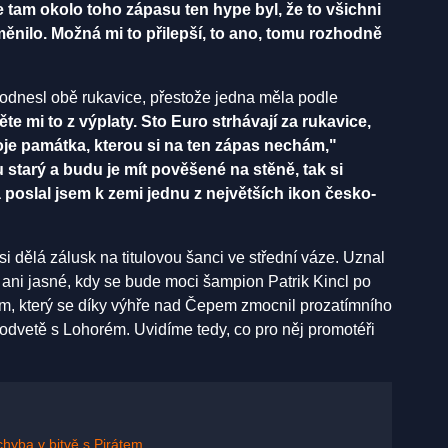
že tam okolo toho zápasu ten hype byl, že to všichni
změnilo. Možná mi to přilepší, to ano, tomu rozhodně
dnesl obě rukavice, přestože jedna měla podle
te mi to z výplaty. Sto Euro strhávají za rukavice,
oje památka, kterou si na ten zápas nechám,"
starý a budu je mít pověšené na stěně, tak si
a poslal jsem k zemi jednu z největších ikon česko-
i dělá zálusk na titulovou šanci ve střední váze. Uznal
ní ani jasné, kdy se bude moci šampion Patrik Kincl po
em, který se díky výhře nad Čepem zmocnil prozatímního
ni odvetě s Lohorém. Uvidíme tedy, co pro něj promotéři
chyba v bitvě s Pirátem