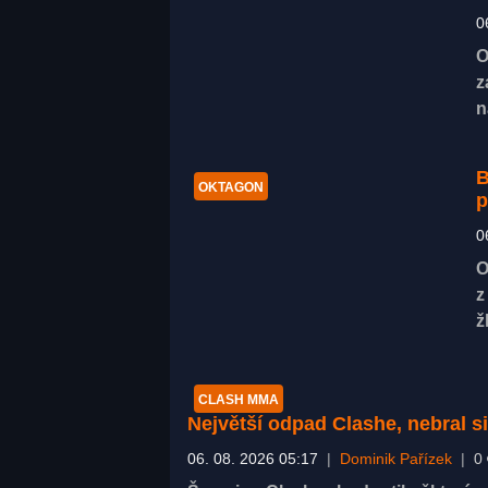
0
O
z
n
B
OKTAGON
p
0
O
z
ž
CLASH MMA
Největší odpad Clashe, nebral s
06. 08. 2026 05:17
|
Dominik Pařízek
|
0