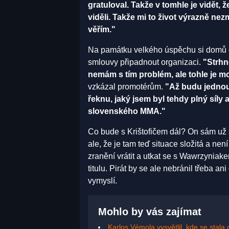
gratuloval. Takže v tomhle je vidět, 
viděli. Takže mi to život výrazně ne
věřím."
Na památku velkého úspěchu si domů o
smlouvy připadnout organizaci.
"Strhně
nemám s tím problém, ale tohle je m
vzkázal promotérům.
"Až budu jednou 
řeknu, jaký jsem byl tehdy plný síly 
slovenského MMA."
Co bude s Krištofičem dál? On sám už s
ale, že je tam teď situace složitá a ne
zranění vrátit a utkat se s Wawrzyniak
titulu. Pirát by se ale nebránil třeba a
vymyslí.
Mohlo by vás zajímat
Karlos Vémola vysvětlil, kde se stala 