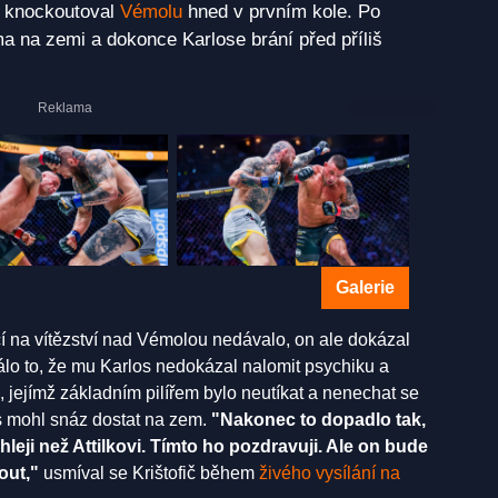
knockoutoval
Vémolu
hned v prvním kole. Po
a na zemi a dokonce Karlose brání před příliš
Galerie
í na vítězství nad Vémolou nedávalo, on ale dokázal
rálo to, že mu Karlos nedokázal nalomit psychiku a
 jejímž základním pilířem bylo neutíkat a nenechat se
los mohl snáz dostat na zem.
"Nakonec to dopadlo tak,
chleji než Attilkovi. Tímto ho pozdravuji. Ale on bude
out,"
usmíval se Krištofič během
živého vysílání na