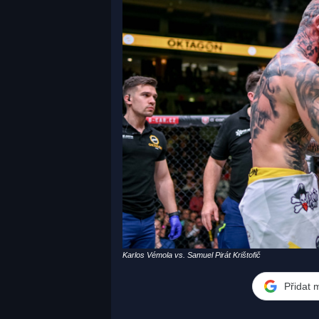
Karlos Vémola vs. Samuel Pirát Krištofič
Přidat 