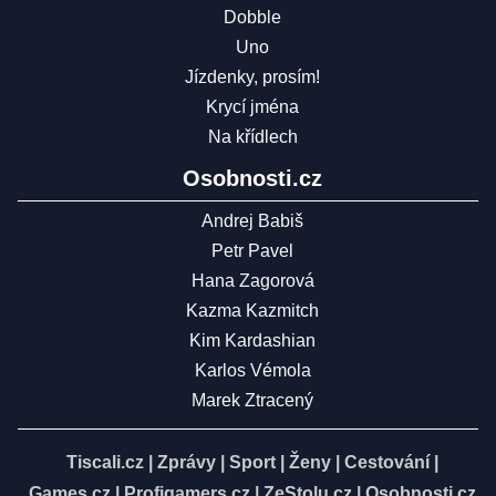
Dobble
Uno
Jízdenky, prosím!
Krycí jména
Na křídlech
Osobnosti.cz
Andrej Babiš
Petr Pavel
Hana Zagorová
Kazma Kazmitch
Kim Kardashian
Karlos Vémola
Marek Ztracený
Tiscali.cz
|
Zprávy
|
Sport
|
Ženy
|
Cestování
|
Games.cz
|
Profigamers.cz
|
ZeStolu.cz
|
Osobnosti.cz