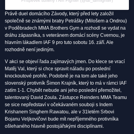
Příspěvek sdílený I Am Fighter (@iaf_iamfighter)
Právě duel domácího Závody, který před lety založil
společně se známými bratry Petrášky (Milošem a Ondrou)
v Poděbradech MMA Brothers Gym a rozhodl se vydat na
dráhu zápasníka, s veteránem domácí scény Cvernou, je
hlavním lákadlem IAF 9 pro tuto sobotu 16. září. Ale
rozhodně není jediným.
V akci se objeví řada zajímavých jmen. Do klece se vrací
Matěj Val, který si chce spravit náladu po poslední
knockoutové prohře. Podobně je na tom ale také jeho
slovenský protivník Šimon Krajník, který to má v rámci IAF
zatím 1-1. Chybět nebude ani jeho poslední přemožitel,
talentovaný David Zoula. Zástupce Reinders MMA Teamu
se sice nepředstaví v očekávaném souboji s Indem
Krishanem Singhem Rawatou, ale v 31letém Srbovi
Bojanu Veljkovičovi bude mít nepříjemného protivníka
ošlehaného hlavně postojářskými disciplínami.