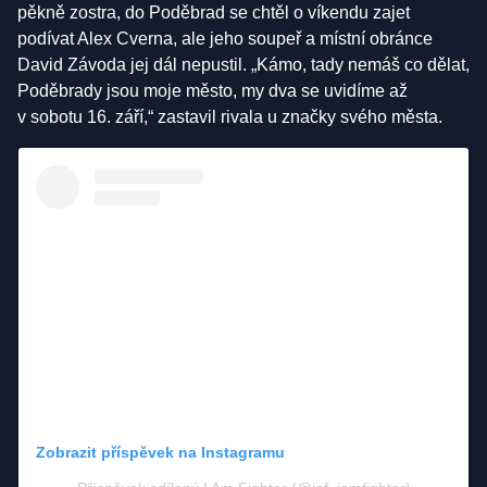
pěkně zostra, do Poděbrad se chtěl o víkendu zajet
podívat Alex Cverna, ale jeho soupeř a místní obránce
David Závoda jej dál nepustil. „Kámo, tady nemáš co dělat,
Poděbrady jsou moje město, my dva se uvidíme až
v sobotu 16. září,“ zastavil rivala u značky svého města.
Zobrazit příspěvek na Instagramu