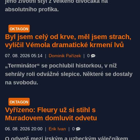
jeho životní styl z velkého divočáka na
absolutního profíka.
OKTAGON
Byl jsem celý od krve, měl jsem strach,
vylíčil Vémola dramatické krmení lvů
07. 08. 2026 05:14
|
Dominik Pařízek
|
0
„Terminátor“ se pochlubil historkou, v níž
sehrály roli odvážné slepice. Některé se dostaly
na svobodu.
OKTAGON
Vyřízeno: Fleury už si stihl s
Muradovem domluvit odvetu
06. 08. 2026 20:00
|
Erik Ivan
|
0
O odvetě mezi irským a uzbeckým válečníkem