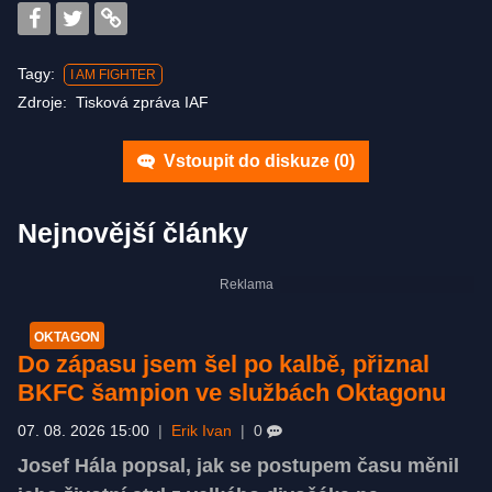
Tagy:
I AM FIGHTER
Zdroje:
Tisková zpráva IAF
Vstoupit do diskuze (
0
)
Nejnovější články
OKTAGON
Do zápasu jsem šel po kalbě, přiznal
BKFC šampion ve službách Oktagonu
07. 08. 2026 15:00
|
Erik Ivan
|
0
Josef Hála popsal, jak se postupem času měnil