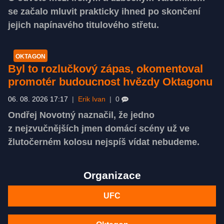
se začalo mluvit prakticky ihned po skončení
jejich napínavého titulového střetu.
OKTAGON
Byl to rozlučkový zápas, okomentoval
promotér budoucnost hvězdy Oktagonu
06. 08. 2026 17:17
|
Erik Ivan
|
0
Ondřej Novotný naznačil, že jedno
z nejzvučnějších jmen domácí scény už ve
žlutočerném kolosu nejspíš vídat nebudeme.
Organizace
UFC