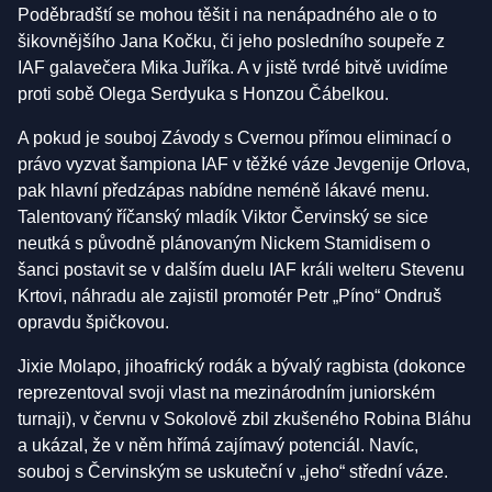
Poděbradští se mohou těšit i na nenápadného ale o to
šikovnějšího Jana Kočku, či jeho posledního soupeře z
IAF galavečera Mika Juříka. A v jistě tvrdé bitvě uvidíme
proti sobě Olega Serdyuka s Honzou Čábelkou.
A pokud je souboj Závody s Cvernou přímou eliminací o
právo vyzvat šampiona IAF v těžké váze Jevgenije Orlova,
pak hlavní předzápas nabídne neméně lákavé menu.
Talentovaný říčanský mladík Viktor Červinský se sice
neutká s původně plánovaným Nickem Stamidisem o
šanci postavit se v dalším duelu IAF králi welteru Stevenu
Krtovi, náhradu ale zajistil promotér Petr „Píno“ Ondruš
opravdu špičkovou.
Jixie Molapo, jihoafrický rodák a bývalý ragbista (dokonce
reprezentoval svoji vlast na mezinárodním juniorském
turnaji), v červnu v Sokolově zbil zkušeného Robina Bláhu
a ukázal, že v něm hřímá zajímavý potenciál. Navíc,
souboj s Červinským se uskuteční v „jeho“ střední váze.