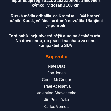
nepotřebuje registraci. Stačí zapnout a mluvíte s
kýmkoli v dosahu 100 km
Ruská média odhalila, co Kreml tajil: 344 branců
bránilo Kursk, většina se domů nevrátila. Ukrajinci
je pohřbili
Ford nabízí nejuniverzálnější auto na českém trhu.
Na dovolenou, do práce i na chatu za cenu
kompaktního SUV
Bojovníci
Nate Diaz
Jon Jones
Conor McGregor
Israel Adesanya
Valentina Shevchenko
Jiří Procházka
Karlos Vémola