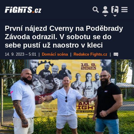
První nájezd Cverny na Poděbrady
Závoda odrazil. V sobotu se do
sebe pustí už naostro v kleci
14. 9. 2023 – 5:01
|
Domácí scéna
|
Redakce Fights.cz
|