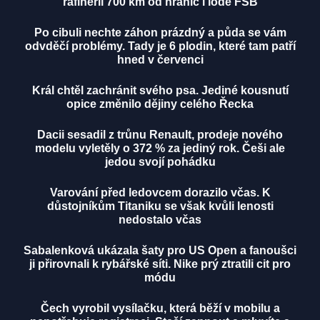
rafinerií 700 km od hranic i lodě FSB
Po cibuli nechte záhon prázdný a půda se vám
odvděčí problémy. Tady je 6 plodin, které tam patří
hned v červenci
Král chtěl zachránit svého psa. Jediné kousnutí
opice změnilo dějiny celého Řecka
Dacii sesadil z trůnu Renault, prodeje nového
modelu vyletěly o 372 % za jediný rok. Češi ale
jedou svojí pohádku
Varování před ledovcem dorazilo včas. K
důstojníkům Titaniku se však kvůli lenosti
nedostalo včas
Sabalenková ukázala šaty pro US Open a fanoušci
ji přirovnali k rybářské síti. Nike prý ztratili cit pro
módu
Čech vyrobil vysílačku, která běží v mobilu a