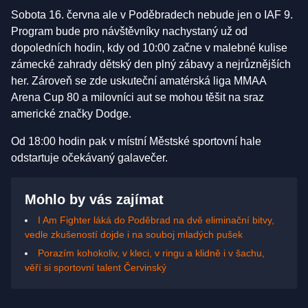
Sobota 16. června ale v Poděbradech nebude jen o IAF 9.
Program bude pro návštěvníky nachystaný už od
dopoledních hodin, kdy od 10:00 začne v malebné kulise
zámecké zahrady dětský den plný zábavy a nejrůznějších
her. Zároveň se zde uskuteční amatérská liga MMAA
Arena Cup 80 a milovníci aut se mohou těšit na sraz
americké značky Dodge.
Od 18:00 hodin pak v místní Městské sportovní hale
odstartuje očekávaný galavečer.
Mohlo by vás zajímat
I Am Fighter láká do Poděbrad na dvě eliminační bitvy,
vedle zkušeností dojde i na souboj mladých pušek
Porazím kohokoliv, v kleci, v ringu a klidně i v šachu,
věří si sportovní talent Červinský