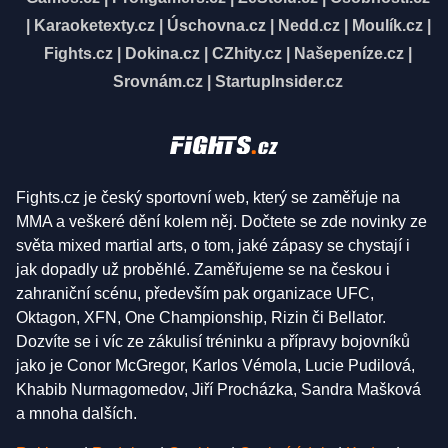
|
Karaoketexty.cz
|
Úschovna.cz
|
Nedd.cz
|
Moulík.cz
|
Fights.cz
|
Dokina.cz
|
CZhity.cz
|
Našepeníze.cz
|
Srovnám.cz
|
StartupInsider.cz
Fights.cz je český sportovní web, který se zaměřuje na
MMA a veškeré dění kolem něj. Dočtete se zde novinky ze
světa mixed martial arts, o tom, jaké zápasy se chystají i
jak dopadly už proběhlé. Zaměřujeme se na českou i
zahraniční scénu, především pak organizace UFC,
Oktagon, XFN, One Championship, Rizin či Bellator.
Dozvíte se i víc ze zákulisí tréninku a přípravy bojovníků
jako je Conor McGregor, Karlos Vémola, Lucie Pudilová,
Khabib Nurmagomedov, Jiří Procházka, Sandra Mašková
a mnoha dalších.