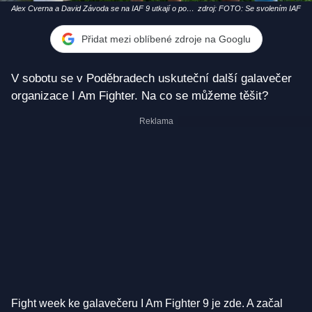
Alex Cverna a David Závoda se na IAF 9 utkají o post
zdroj: FOTO: Se svolením IAF
vyzyvatele v těžké váze
Přidat mezi oblíbené zdroje na Googlu
V sobotu se v Poděbradech uskuteční další galavečer
organizace I Am Fighter. Na co se můžeme těšit?
Fight week ke galavečeru I Am Fighter 9 je zde. A začal