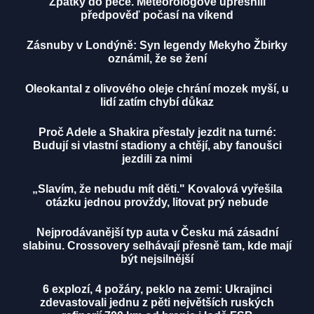
Zpátky do pece. Meteorologové upřesnili
předpověď počasí na víkend
Zásnuby v Londýně: Syn legendy Mekyho Žbirky
oznámil, že se žení
Oleokantal z olivového oleje chrání mozek myší, u
lidí zatím chybí důkaz
Proč Adele a Shakira přestaly jezdit na turné:
Budují si vlastní stadiony a chtějí, aby fanoušci
jezdili za nimi
„Slavím, že nebudu mít děti." Kovalová vyřešila
otázku jednou provždy, litovat prý nebude
Nejprodávanější typ auta v Česku má zásadní
slabinu. Crossovery selhávají přesně tam, kde mají
být nejsilnější
6 explozí, 4 požáry, peklo na zemi: Ukrajinci
zdevastovali jednu z pěti největších ruských