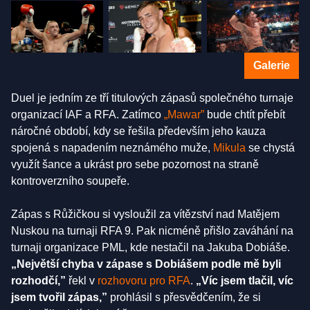
Galerie
Duel je jedním ze tří titulových zápasů společného turnaje
organizací IAF a RFA. Zatímco
„Mawar”
bude chtít přebít
náročné období, kdy se řešila především jeho kauza
spojená s napadením neznámého muže,
Mikula
se chystá
využít šance a ukrást pro sebe pozornost na straně
kontroverzního soupeře.
Zápas s Růžičkou si vysloužil za vítězství nad Matějem
Nuskou na turnaji RFA 9. Pak nicméně přišlo zaváhání na
turnaji organizace PML, kde nestačil na Jakuba Dobiáše.
„Největší chyba v zápase s Dobiášem podle mě byli
rozhodčí,”
řekl v
rozhovoru pro RFA
.
„Víc jsem tlačil, víc
jsem tvořil zápas,”
prohlásil s přesvědčením, že si