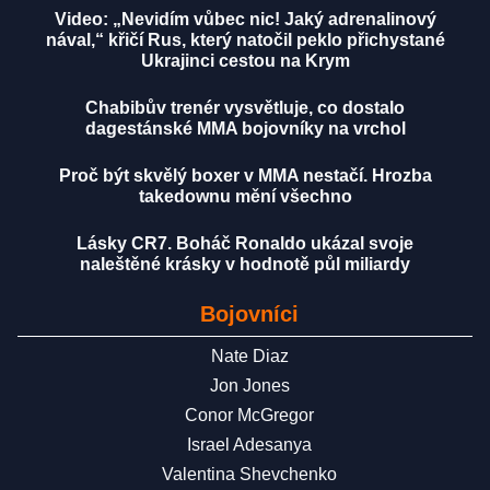
Video: „Nevidím vůbec nic! Jaký adrenalinový
nával,“ křičí Rus, který natočil peklo přichystané
Ukrajinci cestou na Krym
Chabibův trenér vysvětluje, co dostalo
dagestánské MMA bojovníky na vrchol
Proč být skvělý boxer v MMA nestačí. Hrozba
takedownu mění všechno
Lásky CR7. Boháč Ronaldo ukázal svoje
naleštěné krásky v hodnotě půl miliardy
Bojovníci
Nate Diaz
Jon Jones
Conor McGregor
Israel Adesanya
Valentina Shevchenko