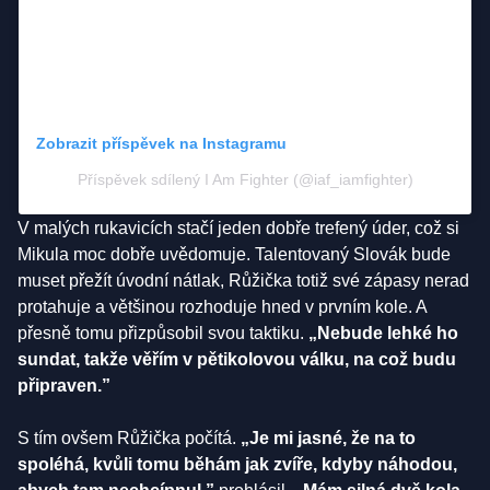
Zobrazit příspěvek na Instagramu
Příspěvek sdílený I Am Fighter (@iaf_iamfighter)
V malých rukavicích stačí jeden dobře trefený úder, což si
Mikula moc dobře uvědomuje. Talentovaný Slovák bude
muset přežít úvodní nátlak, Růžička totiž své zápasy nerad
protahuje a většinou rozhoduje hned v prvním kole. A
přesně tomu přizpůsobil svou taktiku.
„Nebude lehké ho
sundat, takže věřím v pětikolovou válku, na což budu
připraven.”
S tím ovšem Růžička počítá.
„Je mi jasné, že na to
spoléhá, kvůli tomu běhám jak zvíře, kdyby náhodou,