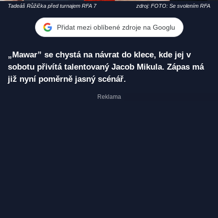
Tadeáš Růžička před turnajem RFA 7
zdroj: FOTO: Se svolením RFA
Přidat mezi oblíbené zdroje na Googlu
„Mawar” se chystá na návrat do klece, kde jej v
sobotu přivítá talentovaný Jacob Mikula. Zápas má
již nyní poměrně jasný scénář.