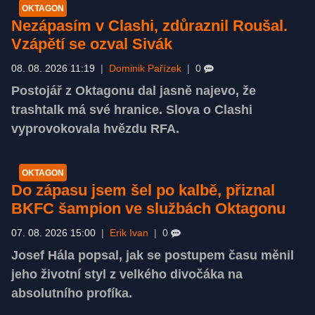
OKTAGON
Nezápasím v Clashi, zdůraznil Roušal.
Vzápětí se ozval Sivák
08. 08. 2026 11:19
|
Dominik Pařízek
|
0
Postojář z Oktagonu dal jasně najevo, že
trashtalk má své hranice. Slova o Clashi
vyprovokovala hvězdu RFA.
OKTAGON
Do zápasu jsem šel po kalbě, přiznal
BKFC šampion ve službách Oktagonu
07. 08. 2026 15:00
|
Erik Ivan
|
0
Josef Hála popsal, jak se postupem času měnil
jeho životní styl z velkého divočáka na
absolutního profíka.