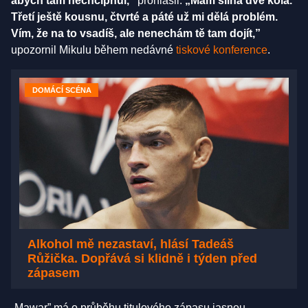
abych tam nechcípnul,”
prohlásil.
„Mám silná dvě kola.
Třetí ještě kousnu, čtvrté a páté už mi dělá problém.
Vím, že na to vsadíš, ale nenechám tě tam dojít,”
upozornil Mikulu během nedávné
tiskové konference
.
DOMÁCÍ SCÉNA
Alkohol mě nezastaví, hlásí Tadeáš
Růžička. Dopřává si klidně i týden před
zápasem
„Mawar” má o průběhu titulového zápasu jasnou