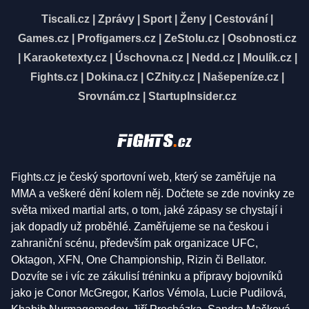
Tiscali.cz
|
Zprávy
|
Sport
|
Ženy
|
Cestování
|
Games.cz
|
Profigamers.cz
|
ZeStolu.cz
|
Osobnosti.cz
|
Karaoketexty.cz
|
Úschovna.cz
|
Nedd.cz
|
Moulík.cz
|
Fights.cz
|
Dokina.cz
|
CZhity.cz
|
Našepeníze.cz
|
Srovnám.cz
|
StartupInsider.cz
Fights.cz je český sportovní web, který se zaměřuje na
MMA a veškeré dění kolem něj. Dočtete se zde novinky ze
světa mixed martial arts, o tom, jaké zápasy se chystají i
jak dopadly už proběhlé. Zaměřujeme se na českou i
zahraniční scénu, především pak organizace UFC,
Oktagon, XFN, One Championship, Rizin či Bellator.
Dozvíte se i víc ze zákulisí tréninku a přípravy bojovníků
jako je Conor McGregor, Karlos Vémola, Lucie Pudilová,