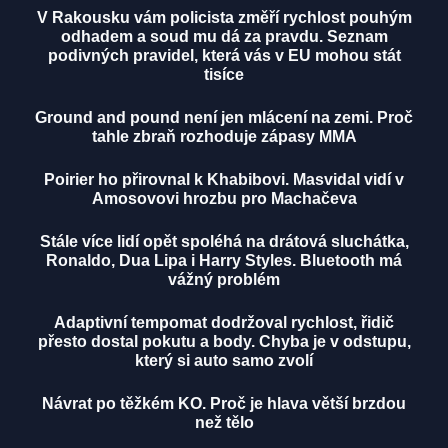
V Rakousku vám policista změří rychlost pouhým
odhadem a soud mu dá za pravdu. Seznam
podivných pravidel, která vás v EU mohou stát
tisíce
Ground and pound není jen mlácení na zemi. Proč
tahle zbraň rozhoduje zápasy MMA
Poirier ho přirovnal k Khabibovi. Masvidal vidí v
Amosovovi hrozbu pro Machačeva
Stále více lidí opět spoléhá na drátová sluchátka,
Ronaldo, Dua Lipa i Harry Styles. Bluetooth má
vážný problém
Adaptivní tempomat dodržoval rychlost, řidič
přesto dostal pokutu a body. Chyba je v odstupu,
který si auto samo zvolí
Návrat po těžkém KO. Proč je hlava větší brzdou
než tělo