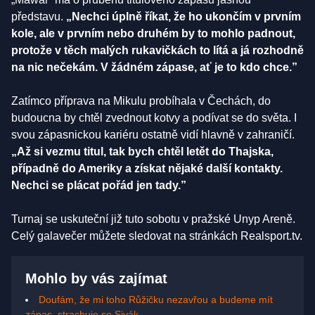
představu.
„Nechci úplně říkat, že ho ukončím v prvním
kole, ale v prvním nebo druhém by to mohlo padnout,
protože v těch malých rukavičkách to lítá a já rozhodně
na nic nečekám. V žádném zápase, ať je to kdo chce.”
Zatímco příprava na Mikulu probíhala v Čechách, do
budoucna by chtěl zvednout kotvy a podívat se do světa. I
svou zápasnickou kariéru ostatně vidí hlavně v zahraničí.
„Až si vezmu titul, tak bych chtěl letět do Thajska,
případně do Ameriky a získat nějaké další kontakty.
Nechci se plácat pořád jen tady.”
Turnaj se uskuteční již tuto sobotu v pražské Unyp Areně.
Celý galavečer můžete sledovat na stránkách Realsport.tv.
Mohlo by vás zajímat
Doufám, že mi toho Růžičku nezavřou a budeme mít
zápas, strachuje se Sivák