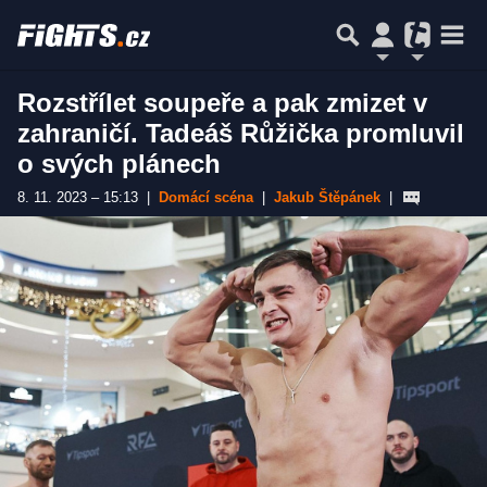
Rozstřílet soupeře a pak zmizet v
zahraničí. Tadeáš Růžička promluvil
o svých plánech
8. 11. 2023 – 15:13
|
Domácí scéna
|
Jakub Štěpánek
|