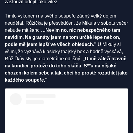
zasloužil odejít jako vítěz.
Tímto výkonem na svého soupeře žádný velký dojem
neudělal. Růžička je přesvědčen, že Mikula v sobotu večer
nebude mít šanci.
„Nevím no, nic nebezpečného tam
nevidím. Na granáty jsem na tom určitě lépe než on,
podle mě jsem lepší ve všech ohledech.”
U Mikuly si
všiml, že vyznává klasický thajský box a hodně vyčkává,
Růžičkův styl je diametrálně odlišný.
„U mě záleží hlavně
na kondici, protože do toho skáču. S**u na nějaké
chození kolem sebe a tak, chci ho prostě rozstřílet jako
každého soupeře.”