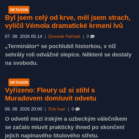
OKTAGON
Byl jsem celý od krve, měl jsem strach,
vylíčil Vémola dramatické krmení lvů
07. 08. 2026 05:14
|
Dominik Pařízek
|
0
„Terminátor“ se pochlubil historkou, v níž
sehrály roli odvážné slepice. Některé se dostaly
na svobodu.
OKTAGON
Vyřízeno: Fleury už si stihl s
Muradovem domluvit odvetu
06. 08. 2026 20:00
|
Erik Ivan
|
0
O odvetě mezi irským a uzbeckým válečníkem
se začalo mluvit prakticky ihned po skončení
jejich napínavého titulového střetu.