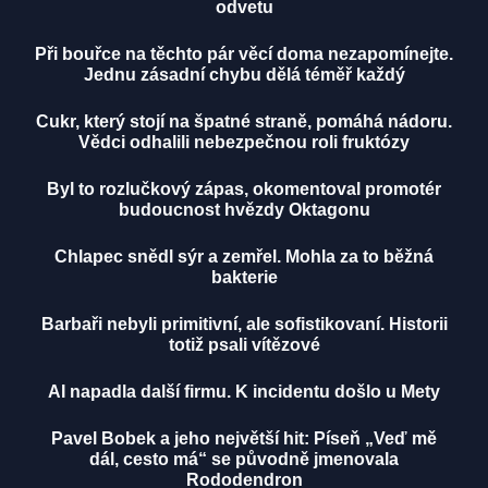
odvetu
Při bouřce na těchto pár věcí doma nezapomínejte.
Jednu zásadní chybu dělá téměř každý
Cukr, který stojí na špatné straně, pomáhá nádoru.
Vědci odhalili nebezpečnou roli fruktózy
Byl to rozlučkový zápas, okomentoval promotér
budoucnost hvězdy Oktagonu
Chlapec snědl sýr a zemřel. Mohla za to běžná
bakterie
Barbaři nebyli primitivní, ale sofistikovaní. Historii
totiž psali vítězové
AI napadla další firmu. K incidentu došlo u Mety
Pavel Bobek a jeho největší hit: Píseň „Veď mě
dál, cesto má“ se původně jmenovala
Rododendron