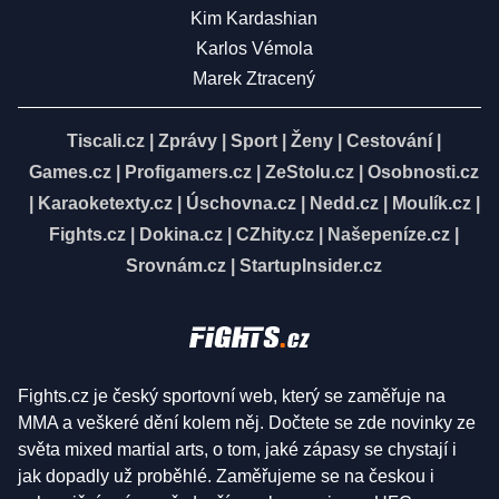
Kim Kardashian
Karlos Vémola
Marek Ztracený
Tiscali.cz
|
Zprávy
|
Sport
|
Ženy
|
Cestování
|
Games.cz
|
Profigamers.cz
|
ZeStolu.cz
|
Osobnosti.cz
|
Karaoketexty.cz
|
Úschovna.cz
|
Nedd.cz
|
Moulík.cz
|
Fights.cz
|
Dokina.cz
|
CZhity.cz
|
Našepeníze.cz
|
Srovnám.cz
|
StartupInsider.cz
Fights.cz je český sportovní web, který se zaměřuje na
MMA a veškeré dění kolem něj. Dočtete se zde novinky ze
světa mixed martial arts, o tom, jaké zápasy se chystají i
jak dopadly už proběhlé. Zaměřujeme se na českou i