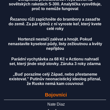
sovětských raketách S-300. Analytička vysvětluje,
proč to nemůže fungovat
Řezanou růži zapíchněte do brambory a zasaďte
do země. Za pár týdnů z ní vyroste keř, který kvete
celé roky
Hortenzii nestačí zalévat a hnojit. Pokud
nenastavíte kyselost půdy, listy zežloutnou a květy
nepřijdou
Parádní vychytávka za 68 Kč v Actionu nahradí
set, který jinde stojí stovky. Záruka 3 roky zdarma
„Buď porazíme celý Západ, nebo přestaneme
existovat.“ Putinův neonacistický ideolog přiznal,
že Rusko nemá kam couvnout
Bojovníci
Nate Diaz