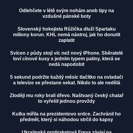
Odlehčete v létě svým nohám aneb tipy na
vzdušné pánské boty
Slovenský hokejista Růžička dluží Spartaku
miliony korun. KHL nemá nástroj, jak ho donutit
zaplatit
Svícen z půdy stojí víc než nový iPhone. Sběratelé
loví cínové kusy s jedním typem patiny, která se
nedá napodobit
5 sekund podržte každý měsíc tlačítko na ovladači
a televize se přestane sekat. Nikdo to ale nedělá
Zloději mu roky brali dřevo. Naštvaný český chatař
to vyřešil jednou provždy
Kulka mířila na prezidentovo srdce. Zachránil ho
předmět, který si náhodou strčil do kapsy
Ukrajinská protiraketová Freya závisí na