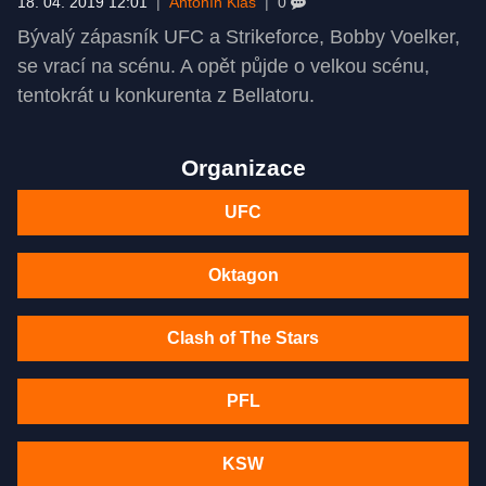
18. 04. 2019 12:01
|
Antonín Klas
|
0
Bývalý zápasník UFC a Strikeforce, Bobby Voelker,
se vrací na scénu. A opět půjde o velkou scénu,
tentokrát u konkurenta z Bellatoru.
Organizace
UFC
Oktagon
Clash of The Stars
PFL
KSW