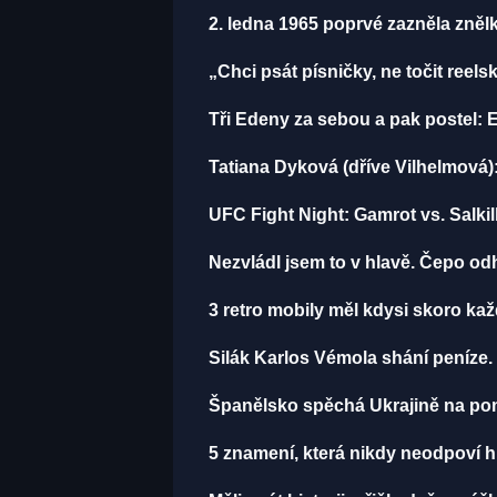
2. ledna 1965 poprvé zazněla zněl
„Chci psát písničky, ne točit reels
Tři Edeny za sebou a pak postel: 
Tatiana Dyková (dříve Vilhelmová):
UFC Fight Night: Gamrot vs. Salki
Nezvládl jsem to v hlavě. Čepo o
3 retro mobily měl kdysi skoro ka
Silák Karlos Vémola shání peníze.
Španělsko spěchá Ukrajině na pom
5 znamení, která nikdy neodpoví h