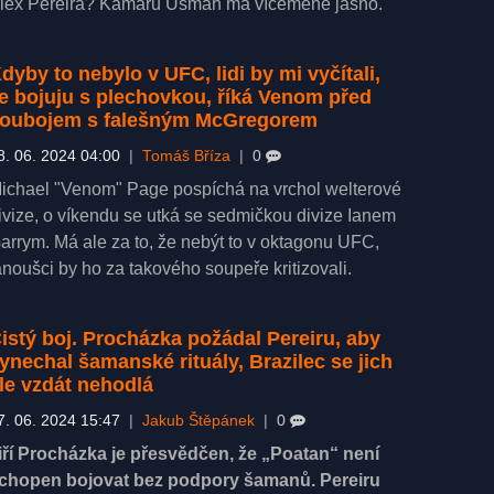
lex Pereira? Kamaru Usman má víceméně jasno.
dyby to nebylo v UFC, lidi by mi vyčítali,
e bojuju s plechovkou, říká Venom před
oubojem s falešným McGregorem
8. 06. 2024 04:00
|
Tomáš Bříza
|
0
ichael "Venom" Page pospíchá na vrchol welterové
ivize, o víkendu se utká se sedmičkou divize Ianem
arrym. Má ale za to, že nebýt to v oktagonu UFC,
anoušci by ho za takového soupeře kritizovali.
istý boj. Procházka požádal Pereiru, aby
ynechal šamanské rituály, Brazilec se jich
le vzdát nehodlá
7. 06. 2024 15:47
|
Jakub Štěpánek
|
0
iří Procházka je přesvědčen, že „Poatan“ není
chopen bojovat bez podpory šamanů. Pereiru