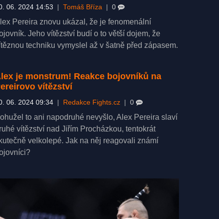
0. 06. 2024 14:53
|
Tomáš Bříza
|
0
lex Pereira znovu ukázal, že je fenomenální
ojovník. Jeho vítězství budí o to větší dojem, že
ítěznou techniku vymyslel až v šatně před zápasem.
lex je monstrum! Reakce bojovníků na
ereirovo vítězství
0. 06. 2024 09:34
|
Redakce Fights.cz
|
0
ohužel to ani napodruhé nevyšlo, Alex Pereira slaví
ruhé vítězství nad Jiřím Procházkou, tentokrát
kutečně velkolepé. Jak na něj reagovali známí
ojovníci?