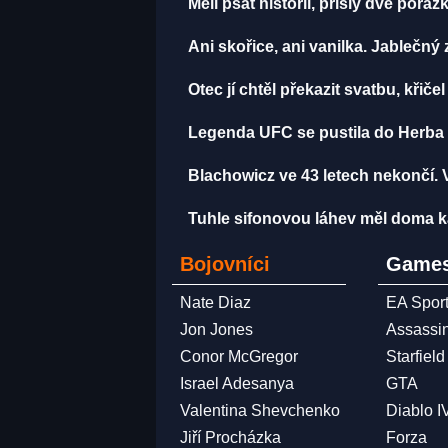
Měli psát historii, přišly dvě por
Ani skořice, ani vanilka. Jablečný
Otec jí chtěl překazit svatbu, křičel
Legenda UFC se pustila do Herba 
Blachowicz ve 43 letech nekončí.
Tuhle sifonovou láhev měl doma ka
Bojovníci
Games
Nate Diaz
EA Spor
Jon Jones
Assassi
Conor McGregor
Starfield
Israel Adesanya
GTA
Valentina Shevchenko
Diablo I
Jiří Procházka
Forza