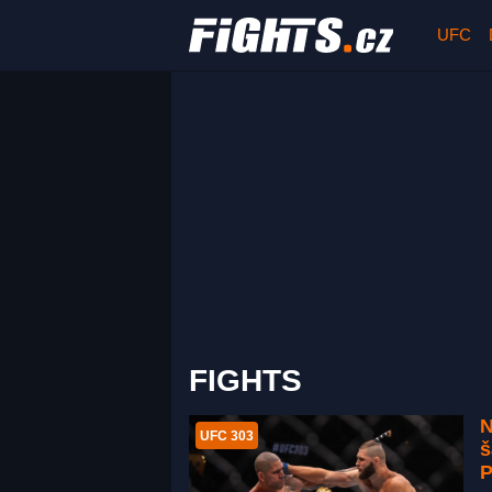
UFC
FIGHTS
N
UFC 303
š
P