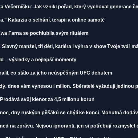
ka Večerníčku: Jak vznikl pořad, který vychoval generace č
ka.“ Katarzia o selhání, terapii a online samotě
Ewa Farna se pochlubila svým rituálem
 Slavný manžel, tři děti, kariéra i výhra v show Tvoje tvář 
lld – výsledky a nejlepší momenty
dhalil, co stálo za jeho neúspěšným UFC debutem
ždý, dnes vám vynesou i milion. Sběratelé vyžadují jedinou
 Prodává svůj klenot za 4,5 milionu korun
oc, dny ruských pěšáků se chýlí ke konci. Mohutná dodávk
ned na zprávu. Nejsou ignoranti, jen si potřebují rozmysle