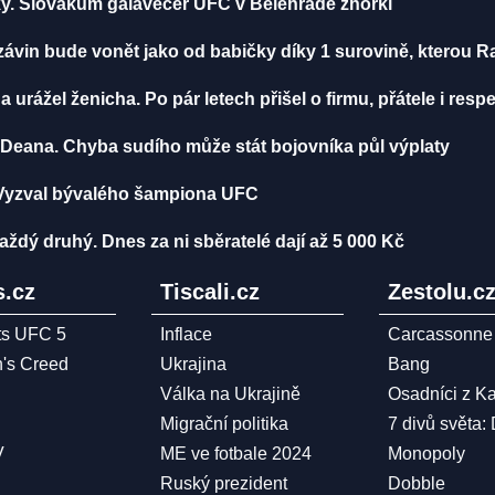
ážky. Slovákům galavečer UFC v Bělehradě zhořkl
 závin bude vonět jako od babičky díky 1 surovině, kterou R
 a urážel ženicha. Po pár letech přišel o firmu, přátele i resp
Deana. Chyba sudího může stát bojovníka půl výplaty
 Vyzval bývalého šampiona UFC
ždý druhý. Dnes za ni sběratelé dají až 5 000 Kč
.cz
Tiscali.cz
Zestolu.c
ts UFC 5
Inflace
Carcassonne
n's Creed
Ukrajina
Bang
Válka na Ukrajině
Osadníci z K
Migrační politika
7 divů světa:
V
ME ve fotbale 2024
Monopoly
Ruský prezident
Dobble