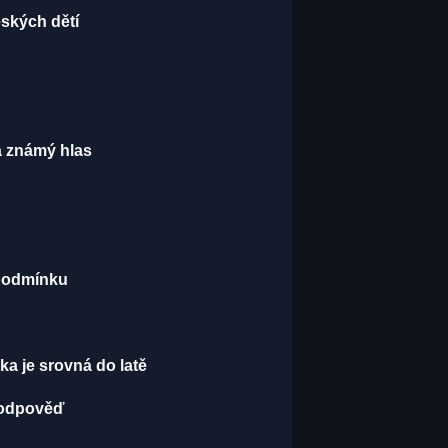
eských dětí
má známý hlas
 podmínku
a je srovná do latě
t odpověď