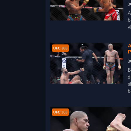
3
A
b
v
A
UFC 303
P
3
B
d
s
b
UFC 303