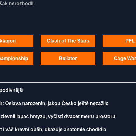
šak nerozhodil.
ktagon
Clash of The Stars
PFL
hampionship
Bellator
Cage War
 podivnější
h: Oslava narozenin, jakou Česko ještě nezažilo
zlevnil lapač hmyzu, vyčistí dvacet metrů prostoru
t i váš krevní oběh, ukazuje anatomie chodidla