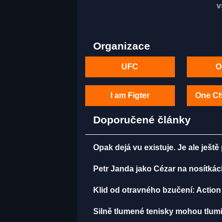
v
Organizace
UFC
O
I am Figter
One C
Doporučené články
Opak dejá vu existuje. Je ale ještě
Petr Janda jako Cézar na nosítkác
Klid od otravného bzučení: Action 
Silně tlumené tenisky mohou tlumi