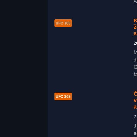
A
K
UFC 303
ž
s
2
M
d
G
f
Č
UFC 303
v
a
2
J
s