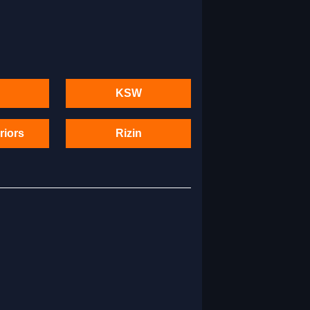
KSW
riors
Rizin