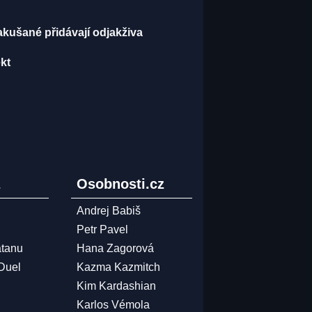
akušané přidávají odjakživa
ekt
z
Osobnosti.cz
Andrej Babiš
Petr Pavel
atanu
Hana Zagorová
 Duel
Kazma Kazmitch
Kim Kardashian
Karlos Vémola