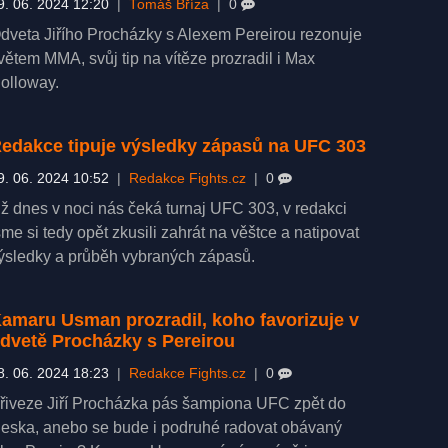
9. 06. 2024 12:20
|
Tomáš Bříza
|
0
dveta Jiřího Procházky s Alexem Pereirou rezonuje
větem MMA, svůj tip na vítěze prozradil i Max
olloway.
edakce tipuje výsledky zápasů na UFC 303
9. 06. 2024 10:52
|
Redakce Fights.cz
|
0
ž dnes v noci nás čeká turnaj UFC 303, v redakci
sme si tedy opět zkusili zahrát na věštce a natipovat
ýsledky a průběh vybraných zápasů.
amaru Usman prozradil, koho favorizuje v
dvetě Procházky s Pereirou
8. 06. 2024 18:23
|
Redakce Fights.cz
|
0
řiveze Jiří Procházka pás šampiona UFC zpět do
eska, anebo se bude i podruhé radovat obávaný