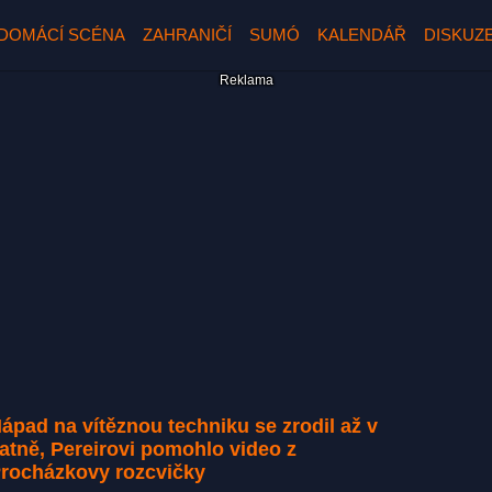
DOMÁCÍ SCÉNA
ZAHRANIČÍ
SUMÓ
KALENDÁŘ
DISKUZ
ápad na vítěznou techniku se zrodil až v
atně, Pereirovi pomohlo video z
rocházkovy rozcvičky