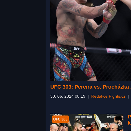
UFC 303: Pereira vs. Procházka 
30. 06. 2024 08:19
|
Redakce Fights.cz
P
UFC 303
k