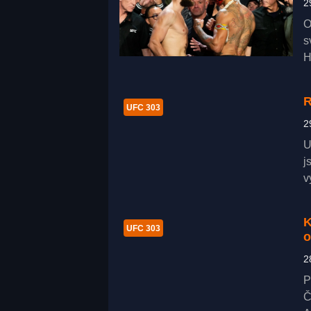
2
O
s
H
R
UFC 303
2
U
j
v
K
UFC 303
o
2
P
Č