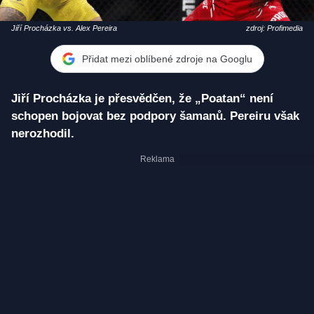
Jiří Procházka vs. Alex Pereira
zdroj: Profimedia
Přidat mezi oblíbené zdroje na Googlu
Jiří Procházka je přesvědčen, že „Poatan“ není
schopen bojovat bez podpory šamanů. Pereiru však
nerozhodil.