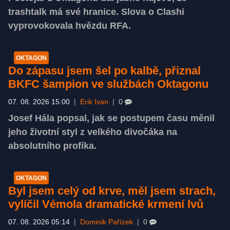
trashtalk má své hranice. Slova o Clashi
vyprovokovala hvězdu RFA.
OKTAGON
Do zápasu jsem šel po kalbě, přiznal
BKFC šampion ve službách Oktagonu
07. 08. 2026 15:00
|
Erik Ivan
|
0
Josef Hála popsal, jak se postupem času měnil
jeho životní styl z velkého divočáka na
absolutního profíka.
OKTAGON
Byl jsem celý od krve, měl jsem strach,
vylíčil Vémola dramatické krmení lvů
07. 08. 2026 05:14
|
Dominik Pařízek
|
0