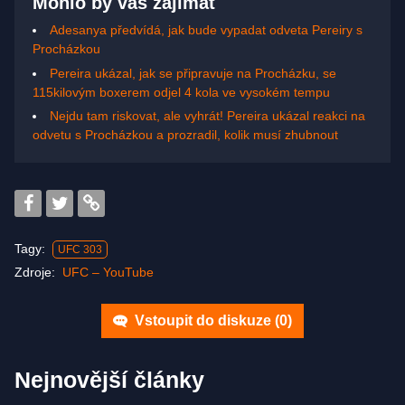
Mohlo by vás zajímat
Adesanya předvídá, jak bude vypadat odveta Pereiry s
Procházkou
Pereira ukázal, jak se připravuje na Procházku, se
115kilovým boxerem odjel 4 kola ve vysokém tempu
Nejdu tam riskovat, ale vyhrát! Pereira ukázal reakci na
odvetu s Procházkou a prozradil, kolik musí zhubnout
Tagy:
UFC 303
Zdroje:
UFC – YouTube
Vstoupit do diskuze (
0
)
Nejnovější články