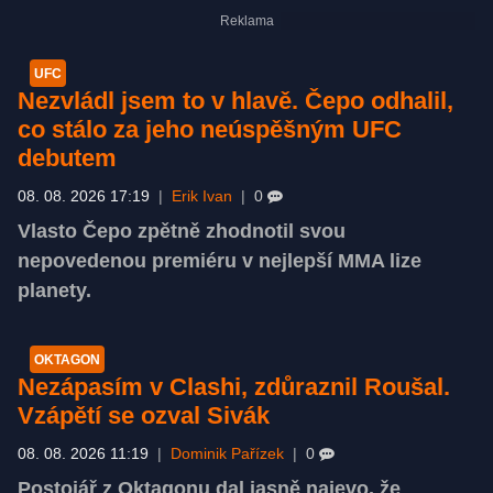
UFC
Nezvládl jsem to v hlavě. Čepo odhalil,
co stálo za jeho neúspěšným UFC
debutem
08. 08. 2026 17:19
|
Erik Ivan
|
0
Vlasto Čepo zpětně zhodnotil svou
nepovedenou premiéru v nejlepší MMA lize
planety.
OKTAGON
Nezápasím v Clashi, zdůraznil Roušal.
Vzápětí se ozval Sivák
08. 08. 2026 11:19
|
Dominik Pařízek
|
0
Postojář z Oktagonu dal jasně najevo, že