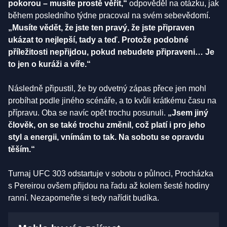
pokorou – musíte prostě věřit,“
odpověděl na otázku, jak
během posledního týdne pracoval na svém sebevědomí.
„Musíte vědět, že jste ten pravý, že jste připraven
ukázat to nejlepší, tady a teď. Protože podobné
příležitosti nepřijdou, pokud nebudete připraveni… Je
to jen o kuráži a víře.“
Následně připustil, že by odvetný zápas přece jen mohl
probíhat podle jiného scénáře, a to kvůli krátkému času na
přípravu. Oba se navíc opět trochu posunuli.
„Jsem jiný
člověk, on se také trochu změnil, což platí i pro jeho
styl a energii, vnímám to tak. Na sobotu se opravdu
těším.“
Turnaj UFC 303 odstartuje v sobotu o půlnoci, Procházka
s Pereirou ovšem přijdou na řadu až kolem šesté hodiny
ranní. Nezapomeňte si tedy nařídit budíka.