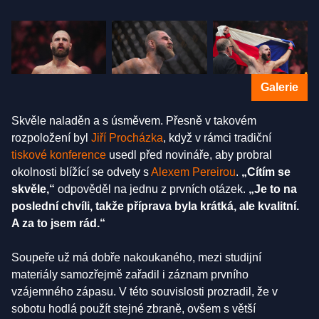
Galerie
Skvěle naladěn a s úsměvem. Přesně v takovém
rozpoložení byl
Jiří Procházka
, když v rámci tradiční
tiskové konference
usedl před novináře, aby probral
okolnosti blížící se odvety s
Alexem Pereirou
.
„Cítím se
skvěle,“
odpověděl na jednu z prvních otázek.
„Je to na
poslední chvíli, takže příprava byla krátká, ale kvalitní.
A za to jsem rád.“
Soupeře už má dobře nakoukaného, mezi studijní
materiály samozřejmě zařadil i záznam prvního
vzájemného zápasu. V této souvislosti prozradil, že v
sobotu hodlá použít stejné zbraně, ovšem s větší