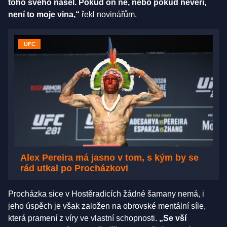
toho svého našel. Pokud on ne, nebo pokud nevěří,
není to moje vina,“
řekl novinářům.
UFC
Alex Pereira má jasno v tom, s kým by se
rád utkal po Procházkovi
Procházka sice v Hostěradicích žádné šamany nemá, i
jeho úspěch je však založen na obrovské mentální síle,
která pramení z víry ve vlastní schopnosti.
„Se vší