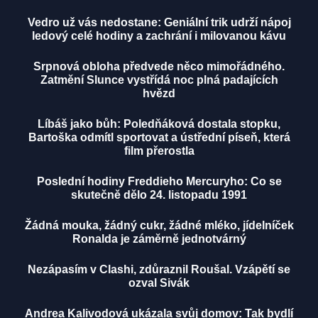
Vedro už vás nedostane: Geniální trik udrží nápoj
ledový celé hodiny a zachrání i milovanou kávu
Srpnová obloha předvede něco mimořádného.
Zatmění Slunce vystřídá noc plná padajících
hvězd
Líbáš jako bůh: Poledňáková dostala stopku,
Bartoška odmítl sportovat a ústřední píseň, která
film přerostla
Poslední hodiny Freddieho Mercuryho: Co se
skutečně dělo 24. listopadu 1991
Žádná mouka, žádný cukr, žádné mléko, jídelníček
Ronalda je záměrně jednotvárný
Nezápasím v Clashi, zdůraznil Roušal. Vzápětí se
ozval Sivák
Andrea Kalivodová ukázala svůj domov: Tak bydlí