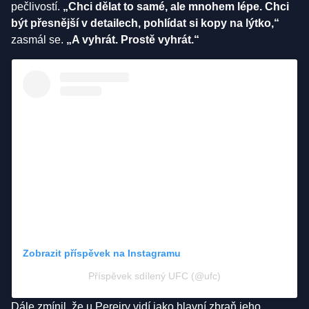
pečlivostí.
„Chci dělat to samé, ale mnohem lépe. Chci
být přesnější v detailech, pohlídat si kopy na lýtko,“
zasmál se.
„A vyhrát. Prostě vyhrát.“
Zobrazit příspěvek na Instagramu
Příspěvek sdílený UFC (@ufc)
Dále zmínil, že u Pereiry vidí jako hlavní zbraň jeho