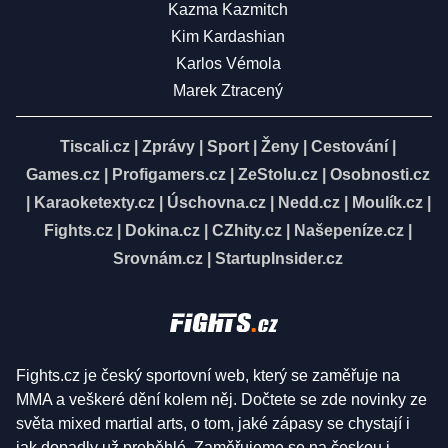
Kazma Kazmitch
Kim Kardashian
Karlos Vémola
Marek Ztracený
Tiscali.cz
|
Zprávy
|
Sport
|
Ženy
|
Cestování
|
Games.cz
|
Profigamers.cz
|
ZeStolu.cz
|
Osobnosti.cz
|
Karaoketexty.cz
|
Úschovna.cz
|
Nedd.cz
|
Moulík.cz
|
Fights.cz
|
Dokina.cz
|
CZhity.cz
|
Našepeníze.cz
|
Srovnám.cz
|
StartupInsider.cz
Fights.cz je český sportovní web, který se zaměřuje na
MMA a veškeré dění kolem něj. Dočtete se zde novinky ze
světa mixed martial arts, o tom, jaké zápasy se chystají i
jak dopadly už proběhlé. Zaměřujeme se na českou i