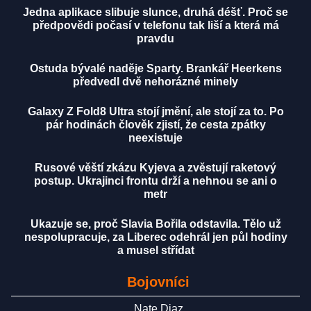
Jedna aplikace slibuje slunce, druhá déšť. Proč se
předpovědi počasí v telefonu tak liší a která má
pravdu
Ostuda bývalé naděje Sparty. Brankář Heerkens
předvedl dvě nehorázné minely
Galaxy Z Fold8 Ultra stojí jmění, ale stojí za to. Po
pár hodinách člověk zjistí, že cesta zpátky
neexistuje
Rusové věští zkázu Kyjeva a zvěstují raketový
postup. Ukrajinci frontu drží a nehnou se ani o
metr
Ukazuje se, proč Slavia Bořila odstavila. Tělo už
nespolupracuje, za Liberec odehrál jen půl hodiny
a musel střídat
Bojovníci
Nate Diaz