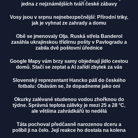
jedna z nejznámějších tváří české zábavy
Vosy jsou v srpnu nejnebezpečnější: Přírodní triky,
jak je vyhnat ze zahrady a domu
Obě se jmenovaly Olja. Ruská střela Banderol
zasáhla ukrajinskou třídírnu pošty v Pavlogradu a
zabila dvě poštovní úřednice
Google Mapy vám brzy samy objednají jídlo cestou
domů. Stačí se zeptat a AI zařídí zbytek za vás
Slovenský reprezentant Hancko pálí do českého
fotbalu: Obávám se, že dopadneme jako oni
Okurky zalévané studenou vodou zhořknou do
týdne. Správná teplota zálivky je mezi 25 a 28 °C,
ale většina zahrádkářů to nedělá
Táta pochoval předčasně narozenou dceru a
políbil ji na čelo. Její reakce ho dostala na kolena