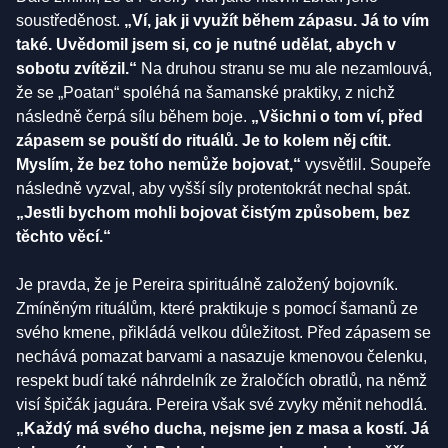
soustředěnost.
„Ví, jak ji využít během zápasu. Já to vím
také. Uvědomil jsem si, co je nutné udělat, abych v
sobotu zvítězil.“
Na druhou stranu se mu ale nezamlouvá,
že se „Poatan“ spoléhá na šamanské praktiky, z nichž
následně čerpá sílu během boje.
„Všichni o tom ví, před
zápasem se pouští do rituálů. Je to kolem něj cítit.
Myslím, že bez toho nemůže bojovat,“
vysvětlil. Soupeře
následně vyzval, aby vyšší síly protentokrát nechal spát.
„Jestli bychom mohli bojovat čistým způsobem, bez
těchto věcí.“
Je pravda, že je Pereira spirituálně založený bojovník.
Zmíněným rituálům, které praktikuje s pomocí šamanů ze
svého kmene, přikládá velkou důležitost. Před zápasem se
nechává pomazat barvami a nasazuje kmenovou čelenku,
respekt budí také náhrdelník ze žraločích obratlů, na němž
visí špičák jaguára. Pereira však své zvyky měnit nehodlá.
„Každý má svého ducha, nejsme jen z masa a kostí. Já