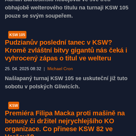
obhajobě welterového titulu na turnaji KSW 105
pouze se svým soupeřem.
KSW 105
Pudzianův poslední tanec v KSW?
Kromě zvláštní bitvy gigantů nás čeká i
vyhrocený zápas o titul ve welteru
25. 04. 2025 08:32
|
Michael Cron
Našlapaný turnaj KSW 105 se uskuteční již tuto
sobotu v polských Gliwicích.
KSW
Premiéra Filipa Macka proti mašině na
bonusy či držitel nejrychlejšího KO
organizace. Co přinese KSW 82 ve