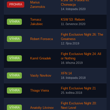
KSW 56: Polska vs.
Marius
PROHRA
Chorwacja
Zaromskis
14. listopadu 2020
Tomasz
KSW 53: Reborn
VÝHRA
Jakubiec
11. července 2020
Fight Exclusive Night 26: The
VÝHRA
Robert Fonseca
Greatness
12. října 2019
Fight Exclusive Night 24: All
VÝHRA
Kamil Gniadek
or Nothing
16. března 2019
XFN 14
VÝHRA
Vasily Novikov
18. listopadu 2018
Fight Exclusive Night 21
VÝHRA
Thiago Vieira
25. května 2018
Fight Exclusive Night 20:
VÝHRA
Anatoliy Litvinov
Next Level