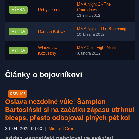
MMA Night 2 - The
VÝHRA
Patryk Kania
Countdown
13. října 2012
MMA Night - The Beginning
VÝHRA
Damian Kubiak
10. března 2012
Wladyslaw
MMAC 5 - Fight Night
VÝHRA
Kozuszny
3. února 2012
Články o bojovníkovi
KSW 105
Oslava nezdolné vůle! Šampion
Bartosiński si na začátku zápasu utrhnul
biceps, přesto odbojoval plných pět kol
28. 04. 2025 08:00
|
Michael Cron
Adrian Bartosiński nebojoval ve své třetí