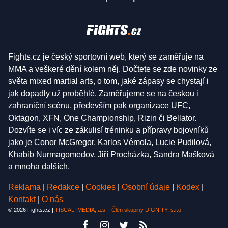
Fights.cz je český sportovní web, který se zaměřuje na
MMA a veškeré dění kolem něj. Dočtete se zde novinky ze
světa mixed martial arts, o tom, jaké zápasy se chystají i
jak dopadly už proběhlé. Zaměřujeme se na českou i
zahraniční scénu, především pak organizace UFC,
Oktagon, XFN, One Championship, Rizin či Bellator.
Dozvíte se i víc ze zákulisí tréninku a přípravy bojovníků
jako je Conor McGregor, Karlos Vémola, Lucie Pudilová,
Khabib Nurmagomedov, Jiří Procházka, Sandra Mašková
a mnoha dalších.
Reklama
|
Redakce
|
Cookies
|
Osobní údaje
|
Kodex
|
Kontakt
|
O nás
© 2026 Fights.cz |
TISCALI MEDIA, a.s.
|
Člen skupiny DIGNITY, s.r.o.