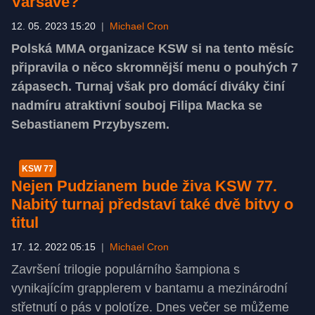
Varšavě?
12. 05. 2023 15:20
|
Michael Cron
Polská MMA organizace KSW si na tento měsíc
připravila o něco skromnější menu o pouhých 7
zápasech. Turnaj však pro domácí diváky činí
nadmíru atraktivní souboj Filipa Macka se
Sebastianem Przybyszem.
KSW 77
Nejen Pudzianem bude živa KSW 77.
Nabitý turnaj představí také dvě bitvy o
titul
17. 12. 2022 05:15
|
Michael Cron
Završení trilogie populárního šampiona s
vynikajícím grapplerem v bantamu a mezinárodní
střetnutí o pás v polotíze. Dnes večer se můžeme