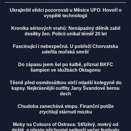
Ukrajinští vědci pozorovali u Měsíce UFO. Hovoří o
vyspělé technologii
Kronika sériových vrahů: Nenápadný dělník zabil
desítky žen. Policii unikal téměř 20 let
Fascinující i nebezpečná. U pobřeží Chorvatska
udeřila mořská smršť
Do zápasu jsem šel po kalbě, přiznal BKFC
šampion ve službách Oktagonu
Těsně před osmdesátkou strčí mladší kolegyně do
kapsy. Nejkrásnější outfity Jany Švandové berou
dech
Chudoba zanechává stopu. Finanční potíže
zrychlují stárnutí mozku
Moby na Colours of Ostrava: Střízlivý, mokrý od
deště, a přesto přichystal nejlepší večer festivalu