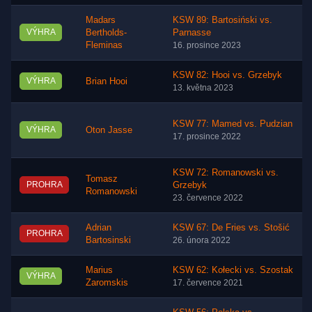
Madars
KSW 89: Bartosiński vs.
VÝHRA
Bertholds-
Parnasse
Fleminas
16. prosince 2023
KSW 82: Hooi vs. Grzebyk
VÝHRA
Brian Hooi
13. května 2023
KSW 77: Mamed vs. Pudzian
VÝHRA
Oton Jasse
17. prosince 2022
KSW 72: Romanowski vs.
Tomasz
PROHRA
Grzebyk
Romanowski
23. července 2022
Adrian
KSW 67: De Fries vs. Stošić
PROHRA
Bartosinski
26. února 2022
Marius
KSW 62: Kołecki vs. Szostak
VÝHRA
Zaromskis
17. července 2021