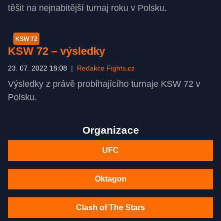
těšit na nejnabitější turnaj roku v Polsku.
KSW 72
KSW 72 –⁠ výsledky
23. 07. 2022 18:08
|
Redakce Fights.cz
Výsledky z právě probíhajícího turnaje KSW 72 v
Polsku.
Organizace
UFC
Oktagon
Clash of The Stars