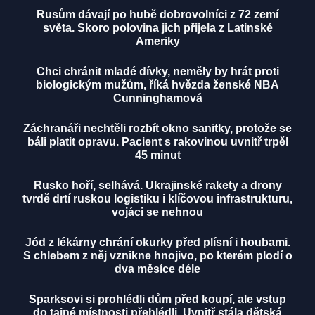
Rusům dávají po hubě dobrovolníci z 72 zemí
světa. Skoro polovina jich přijela z Latinské
Ameriky
Chci chránit mladé dívky, neměly by hrát proti
biologickým mužům, říká hvězda ženské NBA
Cunninghamová
Záchranáři nechtěli rozbít okno sanitky, protože se
báli platit opravu. Pacient s rakovinou uvnitř trpěl
45 minut
Rusko hoří, selhává. Ukrajinské rakety a drony
tvrdě drtí ruskou logistiku i klíčovou infrastrukturu,
vojáci se nehnou
Jód z lékárny chrání okurky před plísní i houbami.
S chlebem z něj vznikne hnojivo, po kterém plodí o
dva měsíce déle
Sparksovi si prohlédli dům před koupí, ale vstup
do tajné místnosti přehlédli. Uvnitř stála dětská