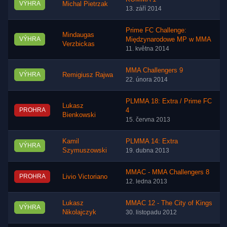
VÝHRA
Michal Pietrzak
13. září 2014
Prime FC Challenge:
Mindaugas
VÝHRA
Międzynarodowe MP w MMA
Verzbickas
11. května 2014
MMA Challengers 9
VÝHRA
Remigiusz Rajwa
22. února 2014
PLMMA 18: Extra / Prime FC
Lukasz
PROHRA
4
Bienkowski
15. června 2013
Kamil
PLMMA 14: Extra
VÝHRA
Szymuszowski
19. dubna 2013
MMAC - MMA Challengers 8
PROHRA
Livio Victoriano
12. ledna 2013
Lukasz
MMAC 12 - The City of Kings
VÝHRA
Nikolajczyk
30. listopadu 2012