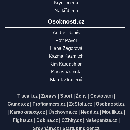
Krycí jména
Na křídlech
Osobnosti.cz
Andrej Babiš
Petr Pavel
Hana Zagorová
Kazma Kazmitch
Kim Kardashian
Karlos Vémola
Marek Ztracený
Tiscali.cz
|
Zprávy
|
Sport
|
Ženy
|
Cestování
|
Games.cz
|
Profigamers.cz
|
ZeStolu.cz
|
Osobnosti.cz
|
Karaoketexty.cz
|
Úschovna.cz
|
Nedd.cz
|
Moulík.cz
|
Fights.cz
|
Dokina.cz
|
CZhity.cz
|
Našepeníze.cz
|
Srovnám.cz
|
StartupInsider.cz