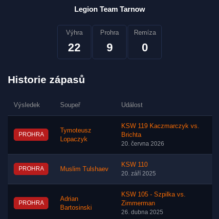
Legion Team Tarnow
Výhra
Prohra
Remíza
22
9
0
Historie zápasů
Výsledek
Soupeř
Událost
KSW 119 Kaczmarczyk vs.
Tymoteusz
PROHRA
Brichta
Lopaczyk
20. června 2026
KSW 110
PROHRA
Muslim Tulshaev
20. září 2025
KSW 105 - Szpilka vs.
Adrian
PROHRA
Zimmerman
Bartosinski
26. dubna 2025