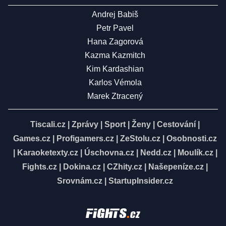
Andrej Babiš
Petr Pavel
Hana Zagorová
Kazma Kazmitch
Kim Kardashian
Karlos Vémola
Marek Ztracený
Tiscali.cz
|
Zprávy
|
Sport
|
Ženy
|
Cestování
|
Games.cz
|
Profigamers.cz
|
ZeStolu.cz
|
Osobnosti.cz
|
Karaoketexty.cz
|
Úschovna.cz
|
Nedd.cz
|
Moulík.cz
|
Fights.cz
|
Dokina.cz
|
CZhity.cz
|
Našepeníze.cz
|
Srovnám.cz
|
StartupInsider.cz