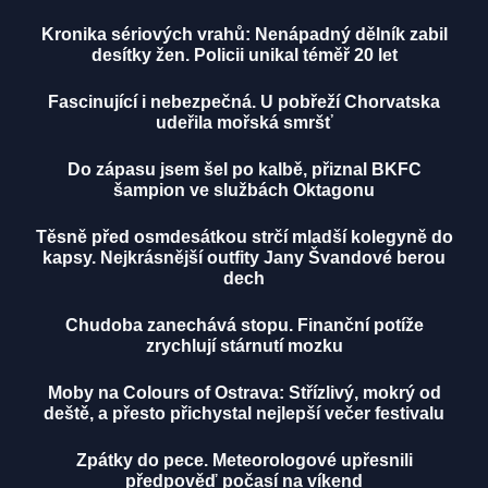
Kronika sériových vrahů: Nenápadný dělník zabil
desítky žen. Policii unikal téměř 20 let
Fascinující i nebezpečná. U pobřeží Chorvatska
udeřila mořská smršť
Do zápasu jsem šel po kalbě, přiznal BKFC
šampion ve službách Oktagonu
Těsně před osmdesátkou strčí mladší kolegyně do
kapsy. Nejkrásnější outfity Jany Švandové berou
dech
Chudoba zanechává stopu. Finanční potíže
zrychlují stárnutí mozku
Moby na Colours of Ostrava: Střízlivý, mokrý od
deště, a přesto přichystal nejlepší večer festivalu
Zpátky do pece. Meteorologové upřesnili
předpověď počasí na víkend