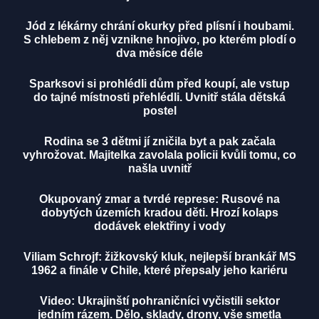
Jód z lékárny chrání okurky před plísní i houbami.
S chlebem z něj vznikne hnojivo, po kterém plodí o
dva měsíce déle
Sparksovi si prohlédli dům před koupí, ale vstup
do tajné místnosti přehlédli. Uvnitř stála dětská
postel
Rodina se 3 dětmi jí zničila byt a pak začala
vyhrožovat. Majitelka zavolala policii kvůli tomu, co
našla uvnitř
Okupovaný zmar a tvrdé represe: Rusové na
dobytých územích kradou děti. Hrozí kolaps
dodávek elektřiny i vody
Viliam Schrojf: žižkovský kluk, nejlepší brankář MS
1962 a finále v Chile, které přepsaly jeho kariéru
Video: Ukrajinští pohraničníci vyčistili sektor
jedním rázem. Dělo, sklady, drony, vše smetla