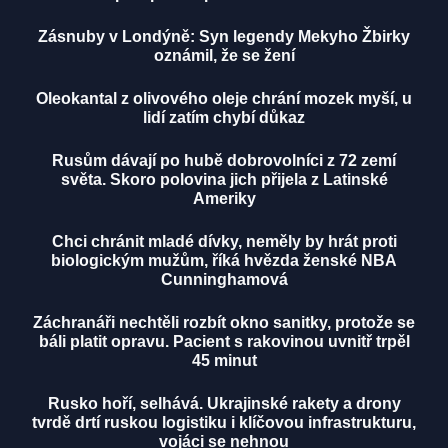
Zásnuby v Londýně: Syn legendy Mekyho Žbirky
oznámil, že se žení
Oleokantal z olivového oleje chrání mozek myší, u
lidí zatím chybí důkaz
Rusům dávají po hubě dobrovolníci z 72 zemí
světa. Skoro polovina jich přijela z Latinské
Ameriky
Chci chránit mladé dívky, neměly by hrát proti
biologickým mužům, říká hvězda ženské NBA
Cunninghamová
Záchranáři nechtěli rozbít okno sanitky, protože se
báli platit opravu. Pacient s rakovinou uvnitř trpěl
45 minut
Rusko hoří, selhává. Ukrajinské rakety a drony
tvrdě drtí ruskou logistiku i klíčovou infrastrukturu,
vojáci se nehnou