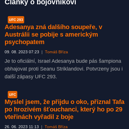
Články o bojovníkovi
UFC 293
Adesanya zná dalšího soupeře, v
Austrálii se pobije s americkým
psychopatem
09. 08. 2023 07:23
|
Tomáš Bříza
Je to oficiální, Israel Adesanya bude pás šampiona
obhajovat proti Seanu Striklandovi. Potvrzeny jsou i
další zápasy UFC 293.
UFC
Myslel jsem, že přijdu o oko, přiznal Tafa
po hrozivém šťouchanci, který ho po 29
vteřinách vyřadil z boje
26. 06. 2023 11:13
|
Tomáš Bříza