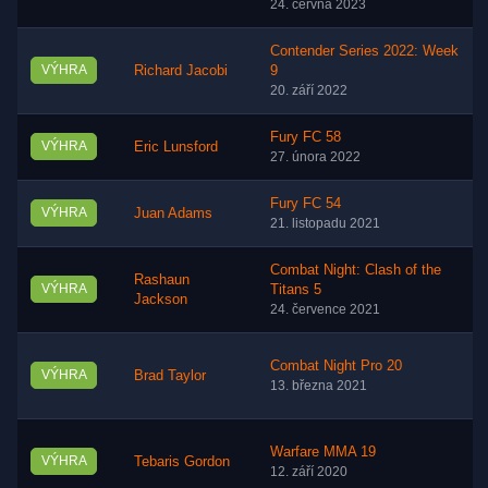
24. června 2023
Contender Series 2022: Week
VÝHRA
Richard Jacobi
9
20. září 2022
Fury FC 58
VÝHRA
Eric Lunsford
27. února 2022
Fury FC 54
VÝHRA
Juan Adams
21. listopadu 2021
Combat Night: Clash of the
Rashaun
VÝHRA
Titans 5
Jackson
24. července 2021
Combat Night Pro 20
VÝHRA
Brad Taylor
13. března 2021
Warfare MMA 19
VÝHRA
Tebaris Gordon
12. září 2020