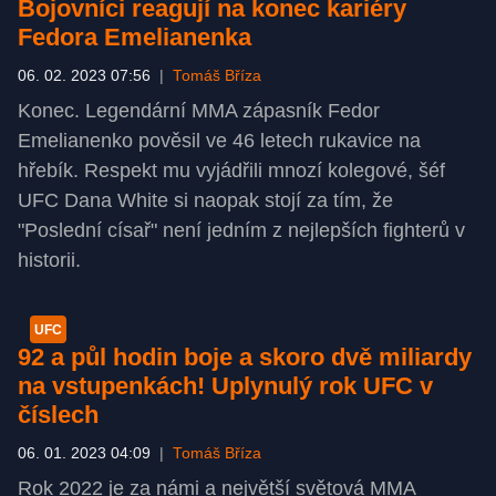
Bojovníci reagují na konec kariéry
Fedora Emelianenka
06. 02. 2023 07:56
|
Tomáš Bříza
Konec. Legendární MMA zápasník Fedor
Emelianenko pověsil ve 46 letech rukavice na
hřebík. Respekt mu vyjádřili mnozí kolegové, šéf
UFC Dana White si naopak stojí za tím, že
"Poslední císař" není jedním z nejlepších fighterů v
historii.
UFC
92 a půl hodin boje a skoro dvě miliardy
na vstupenkách! Uplynulý rok UFC v
číslech
06. 01. 2023 04:09
|
Tomáš Bříza
Rok 2022 je za námi a největší světová MMA