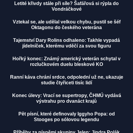
Letité křivdy stále při síle? Šafářová si rýpla do
Vondráčkové
Vztekal se, ale udělal velkou chybu, pustil se šéf
Oktagonu do českého veterána
Tajemství Dary Rolins odhaleno: Takhle vypadá
jídelníček, kterému vděčí za svou figuru
Hořký konec: Známý americký veterán schytal v
rozlučkovém duelu bleskové KO
Ranní káva chrání srdce, odpolední už ne, ukazuje
studie čtyřiceti tisíc lidí
Konec úlevy: Vrací se supertropy, ČHMÚ vydává
výstrahu pro dvanáct krajů
Pět písní, které definovaly Iggyho Popa: od
Stooges po sólovou legendu
Příběhy za písněmi skupiny Jelen: Jindra Polák