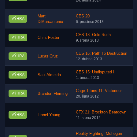
24. ledna 2014
Matt
CES 20
VÝHRA
DiMarcantonio
6. prosince 2013
CES 18: Gold Rush
VÝHRA
Chris Foster
9. srpna 2013
CES 16: Path To Destruction
VÝHRA
Lucas Cruz
12. dubna 2013
CES 15: Undisputed II
VÝHRA
Saul Almeida
1. února 2013
Cage Titans 11: Victorious
VÝHRA
Brandon Fleming
20. října 2012
CFX 21: Brockton Beatdown
VÝHRA
Lionel Young
11. srpna 2012
Reality Fighting: Mohegan