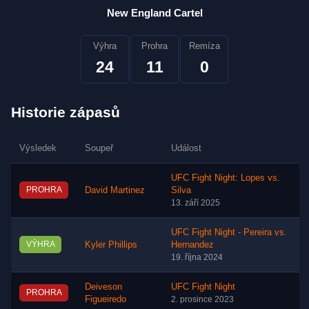
New England Cartel
Výhra
Prohra
Remíza
24
11
0
Historie zápasů
Výsledek
Soupeř
Událost
UFC Fight Night: Lopes vs.
PROHRA
David Martinez
Silva
13. září 2025
UFC Fight Night - Pereira vs.
VÝHRA
Kyler Phillips
Hernandez
19. října 2024
Deiveson
UFC Fight Night
PROHRA
Figueiredo
2. prosince 2023