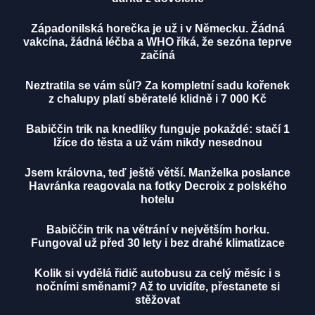
Západonilská horečka je už i v Německu. Žádná
vakcína, žádná léčba a WHO říká, že sezóna teprve
začíná
Neztratila se vám sůl? Za kompletní sadu kořenek
z chalupy platí sběratelé klidně i 7 000 Kč
Babiččin trik na knedlíky funguje pokaždé: stačí 1
lžíce do těsta a už vám nikdy nesednou
Jsem královna, teď ještě větší. Manželka poslance
Havránka reagovala na fotky Decroix z polského
hotelu
Babiččin trik na větrání v největším horku.
Fungoval už před 30 lety i bez drahé klimatizace
Kolik si vydělá řidič autobusu za celý měsíc i s
nočními směnami? Až to uvidíte, přestanete si
stěžovat