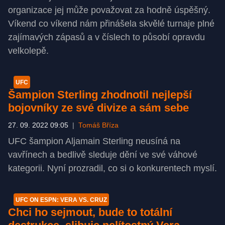
organizace jej může považovat za hodně úspěšný.
Víkend co víkend nám přinášela skvělé turnaje plné
zajímavých zápasů a v číslech to působí opravdu
velkolepě.
UFC
Šampion Sterling zhodnotil nejlepší
bojovníky ze své divize a sám sebe
27. 09. 2022 09:05
|
Tomáš Bříza
UFC šampion Aljamain Sterling neusíná na
vavřínech a bedlivě sleduje dění ve své váhové
kategorii. Nyní prozradil, co si o konkurentech myslí.
UFC ON ESPN: VERA VS. CRUZ
Chci ho sejmout, bude to totální