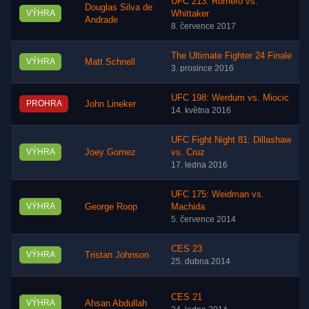
UFC 213: Romero vs.
Douglas Silva de
VÝHRA
Whittaker
Andrade
8. července 2017
The Ultimate Fighter 24 Finale
VÝHRA
Matt Schnell
3. prosince 2016
UFC 198: Werdum vs. Miocic
PROHRA
John Lineker
14. května 2016
UFC Fight Night 81: Dillashaw
VÝHRA
Joey Gomez
vs. Cruz
17. ledna 2016
UFC 175: Weidman vs.
VÝHRA
George Roop
Machida
5. července 2014
CES 23
VÝHRA
Tristan Johnson
25. dubna 2014
CES 21
VÝHRA
Ahsan Abdullah