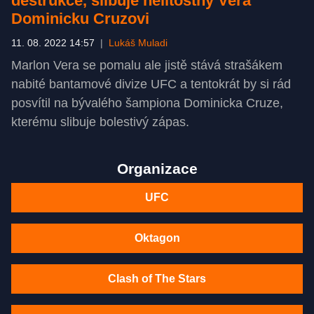
destrukce, slibuje nelítostný Vera
Dominicku Cruzovi
11. 08. 2022 14:57
|
Lukáš Muladi
Marlon Vera se pomalu ale jistě stává strašákem
nabité bantamové divize UFC a tentokrát by si rád
posvítil na bývalého šampiona Dominicka Cruze,
kterému slibuje bolestivý zápas.
Organizace
UFC
Oktagon
Clash of The Stars