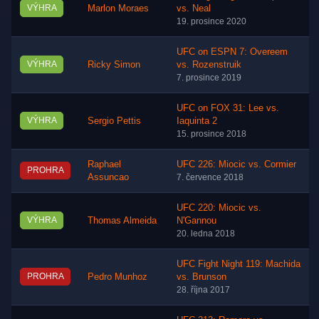
VÝHRA
Marlon Moraes
vs. Neal
19. prosince 2020
UFC on ESPN 7: Overeem
VÝHRA
Ricky Simon
vs. Rozenstruik
7. prosince 2019
UFC on FOX 31: Lee vs.
VÝHRA
Sergio Pettis
Iaquinta 2
15. prosince 2018
Raphael
UFC 226: Miocic vs. Cormier
PROHRA
Assuncao
7. července 2018
UFC 220: Miocic vs.
VÝHRA
Thomas Almeida
N'Gannou
20. ledna 2018
UFC Fight Night 119: Machida
PROHRA
Pedro Munhoz
vs. Brunson
28. října 2017