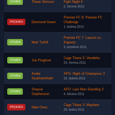
VÝHRA
Thane Stimson
Fight Night 6
2. června 2012
Premier FC 8: Premier FC
PROHRA
Desmond Green
Challenge
1. dubna 2012
Premier FC 7: Lauzon vs.
VÝHRA
Matt Tuthill
Kaponis
3. prosince 2011
Cage Titans 5: Vendetta
VÝHRA
Joe Pingitore
25. června 2011
Andre
AFO: Night of Champions 3
VÝHRA
Soukhamthath
22. dubna 2011
Shayne
AFO: Last Man Standing 3
VÝHRA
Stephenson
4. března 2011
Cage Titans 3: Mayhem
PROHRA
Nate Oses
28. ledna 2011