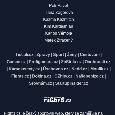
Petr Pavel
Hana Zagorová
Kazma Kazmitch
Kim Kardashian
Karlos Vémola
Marek Ztracený
Tiscali.cz
|
Zprávy
|
Sport
|
Ženy
|
Cestování
|
Games.cz
|
Profigamers.cz
|
ZeStolu.cz
|
Osobnosti.cz
|
Karaoketexty.cz
|
Úschovna.cz
|
Nedd.cz
|
Moulík.cz
|
Fights.cz
|
Dokina.cz
|
CZhity.cz
|
Našepeníze.cz
|
Srovnám.cz
|
StartupInsider.cz
Fights.cz je český sportovní web, který se zaměřuje na