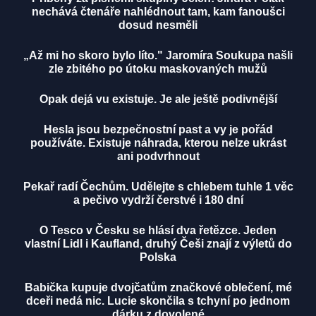
nechává čtenáře nahlédnout tam, kam fanoušci
dosud nesměli
„Až mi ho skoro bylo líto." Jaromíra Soukupa našli
zle zbitého po útoku maskovaných mužů
Opak dejá vu existuje. Je ale ještě podivnější
Hesla jsou bezpečnostní past a vy je pořád
používáte. Existuje náhrada, kterou nelze ukrást
ani podvrhnout
Pekař radí Čechům. Udělejte s chlebem tuhle 1 věc
a pečivo vydrží čerstvé i 180 dní
O Tesco v Česku se hlásí dva řetězce. Jeden
vlastní Lidl i Kaufland, druhý Češi znají z výletů do
Polska
Babička kupuje dvojčatům značkové oblečení, mé
dceři nedá nic. Lucie skončila s tchyní po jednom
dárku z dovolené