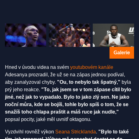
Galerie
Hned v úvodu videa na svém
youtubovém kanále
Adesanya prozradil, že už se na zápas jednou podíval,
aby zanalyzoval chyby.
"Ou, to nebylo tak špatný,"
byla
prý jeho reakce.
"To, jak jsem se v tom zápase cítil bylo
jiné, než jak to vypadalo. Bylo to jako zlý sen. Ne jako
noční můra, kde se bojíš, tohle bylo spíš o tom, že se
snažíš toho chlapa praštit a máš ruce jak nudle,"
popsal pocity, jaké měl uvnitř oktagonu.
Vyzdvihl rovněž výkon
Seana Stricklanda
.
"Bylo to také