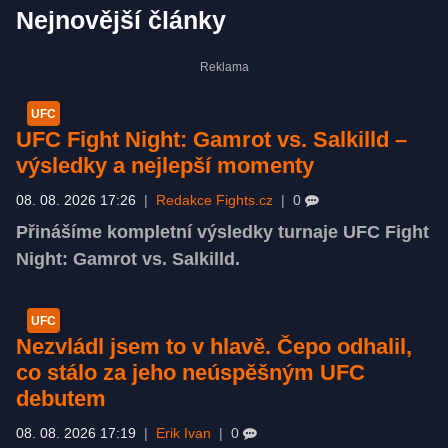
Nejnovější články
UFC
UFC Fight Night: Gamrot vs. Salkilld –
výsledky a nejlepší momenty
08. 08. 2026 17:26
|
Redakce Fights.cz
|
0
Přinášíme kompletní výsledky turnaje UFC Fight
Night: Gamrot vs. Salkilld.
UFC
Nezvládl jsem to v hlavě. Čepo odhalil,
co stálo za jeho neúspěšným UFC
debutem
08. 08. 2026 17:19
|
Erik Ivan
|
0