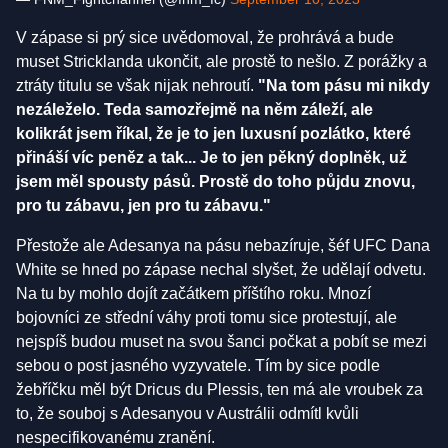
V zápase si prý sice uvědomoval, že prohrává a bude
muset Stricklanda ukončit, ale prostě to nešlo. Z porážky a
ztráty titulu se však nijak nehroutí.
"Na tom pásu mi nikdy
nezáleželo. Teda samozřejmě na něm záleží, ale
kolikrát jsem říkal, že je to jen luxusní pozlátko, které
přináší víc peněz a tak... Je to jen pěkný doplněk, už
jsem měl spousty pásů. Prostě do toho půjdu znovu,
pro tu zábavu, jen pro tu zábavu."
Přestože ale Adesanya na pásu nebazíruje, šéf UFC Dana
White se hned po zápase nechal slyšet, že udělají odvetu.
Na tu by mohlo dojít začátkem příštího roku. Mnozí
bojovníci ze střední váhy proti tomu sice protestují, ale
nejspíš budou muset na svou šanci počkat a pobít se mezi
sebou o post jasného vyzyvatele. Tím by sice podle
žebříčku měl být Dricus du Plessis, ten má ale vroubek za
to, že souboj s Adesanyou v Austrálii odmítl kvůli
nespecifikovanému zranění.