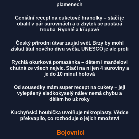
plamenech
Geniální recept na cuketové hranolky – stačí je
obalit v pár surovinách a o zbytek se postará
trouba. Rychlé a křupavé
Český přírodní útvar zaujal svět. Brzy by mohl
získat titul nového divu světa. UNESCO je ale proti
Rychlá okurková pomazánka – dětem i manželovi
chutná ze všech nejvíc. Stačí na ni jen 4 suroviny a
je do 10 minut hotová
Od sousedky mám super recept na cukety – její
vylepšený sladkokyselý nálev nemá chybu a
dělám ho už roky
Kuchyňská houbička uvolňuje mikroplasty. Vědce
překvapilo, co rozhoduje o jejich množství
Bojovníci