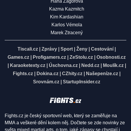
Hana Zagorová
Kazma Kazmitch
Kim Kardashian
Karlos Vémola
Marek Ztracený
Tiscali.cz
|
Zprávy
|
Sport
|
Ženy
|
Cestování
|
Games.cz
|
Profigamers.cz
|
ZeStolu.cz
|
Osobnosti.cz
|
Karaoketexty.cz
|
Úschovna.cz
|
Nedd.cz
|
Moulík.cz
|
Fights.cz
|
Dokina.cz
|
CZhity.cz
|
Našepeníze.cz
|
Srovnám.cz
|
StartupInsider.cz
Fights.cz je český sportovní web, který se zaměřuje na
MMA a veškeré dění kolem něj. Dočtete se zde novinky ze
světa mixed martial arts, o tom, jaké zápasy se chystají i