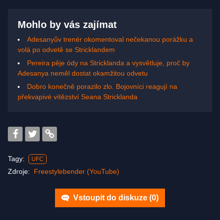
Mohlo by vás zajímat
Adesanyův trenér okomentoval nečekanou porážku a
volá po odvetě se Stricklandem
Pereira pěje ódy na Stricklanda a vysvětluje, proč by
Adesanya neměl dostat okamžitou odvetu
Dobro konečně porazilo zlo. Bojovníci reagují na
překvapivé vítězství Seana Stricklanda
Tagy:
UFC
Zdroje:
Freestylebender (YouTube)
Vstoupit do diskuze (
0
)