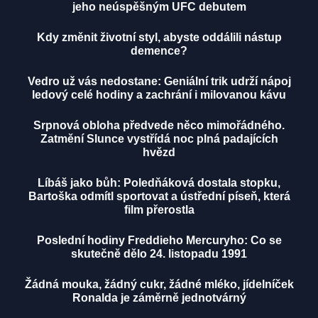
jeho neúspěšným UFC debutem
Kdy změnit životní styl, abyste oddálili nástup
demence?
Vedro už vás nedostane: Geniální trik udrží nápoj
ledový celé hodiny a zachrání i milovanou kávu
Srpnová obloha předvede něco mimořádného.
Zatmění Slunce vystřídá noc plná padajících
hvězd
Líbáš jako bůh: Poledňáková dostala stopku,
Bartoška odmítl sportovat a ústřední píseň, která
film přerostla
Poslední hodiny Freddieho Mercuryho: Co se
skutečně dělo 24. listopadu 1991
Žádná mouka, žádný cukr, žádné mléko, jídelníček
Ronalda je záměrně jednotvárný