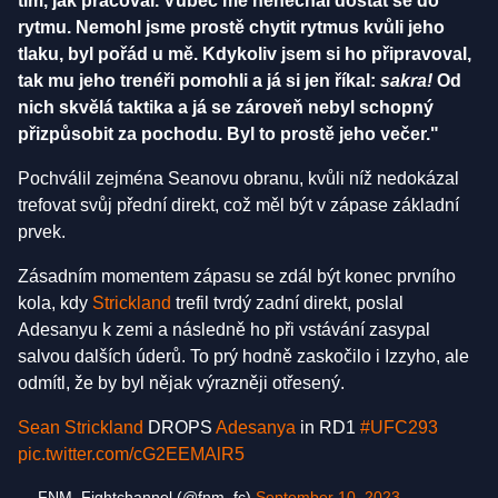
tím, jak pracoval. Vůbec mě nenechal dostat se do
rytmu. Nemohl jsme prostě chytit rytmus kvůli jeho
tlaku, byl pořád u mě. Kdykoliv jsem si ho připravoval,
tak mu jeho trenéři pomohli a já si jen říkal:
sakra!
Od
nich skvělá taktika a já se zároveň nebyl schopný
přizpůsobit za pochodu. Byl to prostě jeho večer."
Pochválil zejména Seanovu obranu, kvůli níž nedokázal
trefovat svůj přední direkt, což měl být v zápase základní
prvek.
Zásadním momentem zápasu se zdál být konec prvního
kola, kdy
Strickland
trefil tvrdý zadní direkt, poslal
Adesanyu k zemi a následně ho při vstávání zasypal
salvou dalších úderů. To prý hodně zaskočilo i Izzyho, ale
odmítl, že by byl nějak výrazněji otřesený.
Sean Strickland
DROPS
Adesanya
in RD1
#UFC293
pic.twitter.com/cG2EEMAlR5
— FNM_Fightchannel (@fnm_fc)
September 10, 2023