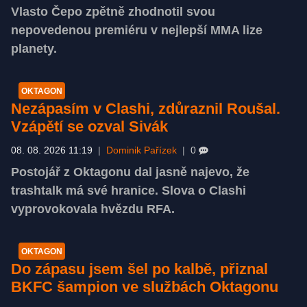
Vlasto Čepo zpětně zhodnotil svou
nepovedenou premiéru v nejlepší MMA lize
planety.
OKTAGON
Nezápasím v Clashi, zdůraznil Roušal.
Vzápětí se ozval Sivák
08. 08. 2026 11:19
|
Dominik Pařízek
|
0
Postojář z Oktagonu dal jasně najevo, že
trashtalk má své hranice. Slova o Clashi
vyprovokovala hvězdu RFA.
OKTAGON
Do zápasu jsem šel po kalbě, přiznal
BKFC šampion ve službách Oktagonu