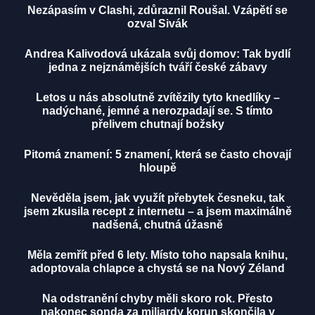
Nezápasím v Clashi, zdůraznil Roušal. Vzápětí se
ozval Sivák
Andrea Kalivodová ukázala svůj domov: Tak bydlí
jedna z nejznámějších tváří české zábavy
Letos u nás absolutně zvítězily tyto knedlíky –
nadýchané, jemné a nerozpadají se. S tímto
přelivem chutnají božsky
Pitomá znamení: 5 znamení, která se často chovají
hloupě
Nevěděla jsem, jak využít přebytek česneku, tak
jsem zkusila recept z internetu – a jsem maximálně
nadšená, chutná úžasně
Měla zemřít před 6 lety. Místo toho napsala knihu,
adoptovala chlapce a chystá se na Nový Zéland
Na odstranění chyby měli skoro rok. Přesto
nakonec sonda za miliardy korun skončila v