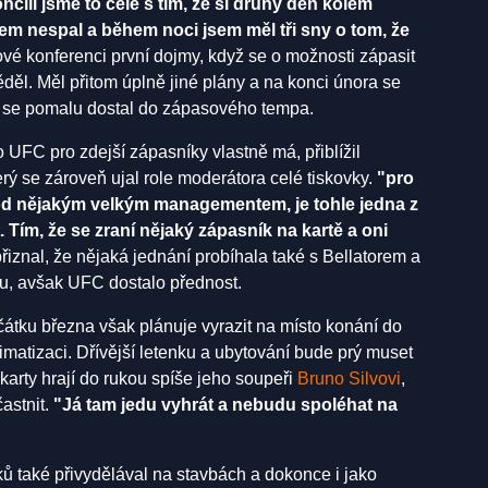
čili jsme to celé s tím, že si druhý den kolem
m nespal a během noci jsem měl tři sny o tom, že
vé konferenci první dojmy, když se o možnosti zápasit
děl. Měl přitom úplně jiné plány a na konci února se
y se pomalu dostal do zápasového tempa.
 UFC pro zdejší zápasníky vlastně má, přiblížil
rý se zároveň ujal role moderátora celé tiskovky.
"pro
od nějakým velkým managementem, je tohle jedna z
 Tím, že se zraní nějaký zápasník na kartě a oni
iznal, že nějaká jednání probíhala také s Bellatorem a
tu, avšak UFC dostalo přednost.
čátku března však plánuje vyrazit na místo konání do
imatizaci. Dřívější letenku a ubytování bude prý muset
karty hrají do rukou spíše jeho soupeři
Bruno Silvovi
,
astnit.
"Já tam jedu vyhrát a nebudu spoléhat na
ků také přivydělával na stavbách a dokonce i jako