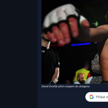
David Dvořák před vstupem do oktagonu
Přidat 