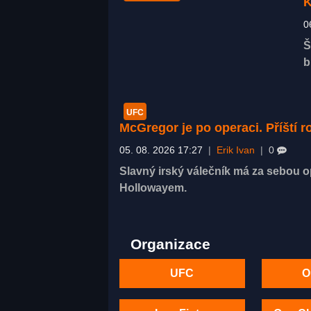
K
0
Š
b
UFC
McGregor je po operaci. Příští 
05. 08. 2026 17:27
|
Erik Ivan
|
0
Slavný irský válečník má za sebou op
Hollowayem.
Organizace
UFC
O