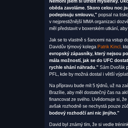
Nemohl jsem si utřídit myšlenky. Ukon
oběda zavoláme. Skoro celou noc jse
podepisuju smlouvu,"
popsal na tisko
v nejprestižnější MMA organizaci dozvě
měl představit v boxerském utkání, ab
Jak se to vlastně s šancemi na vstup do
Davidův týmový kolega
Patrik Kincl,
kte
evropský zápasníky, který nejsou p
mála možností, jak se do UFC dostat.
rychle shání náhradu."
Sám Dvořák př
PFL, kde by možná dostal i větší výpla
Na přípravu bude mít 5 týdnů, už na za
Brazílie, aby měl dostatečný čas na akl
financovat ze svého. Uvědomuje si, že 
avšak rozhodně se nechystá pouze zúč
bodový rozhodčí ani nic jinýho."
David byl známý tím, že si vedle trénin