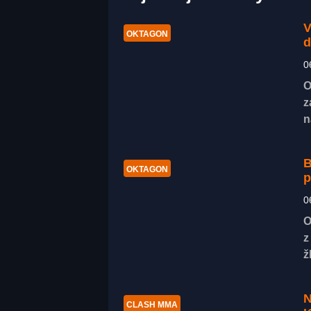
V
OKTAGON
d
0
O
z
n
B
OKTAGON
p
0
O
z
ž
N
CLASH MMA