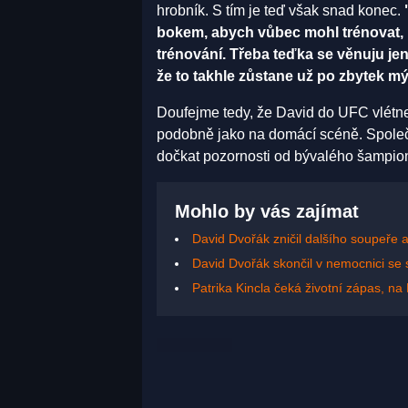
hrobník. S tím je teď však snad konec.
bokem, abych vůbec mohl trénovat, 
trénování. Třeba teďka se věnuju je
že to takhle zůstane už po zbytek mý
Doufejme tedy, že David do UFC vlétne
podobně jako na domácí scéně. Společn
dočkat pozornosti od bývalého šampion
Mohlo by vás zajímat
David Dvořák zničil dalšího soupeře a 
David Dvořák skončil v nemocnici se 
Patrika Kincla čeká životní zápas, 