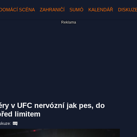
DOMÁCÍ SCÉNA
ZAHRANIČÍ
SUMÓ
KALENDÁŘ
DISKUZ
éry v UFC nervózní jak pes, do
před limitem
skuze: