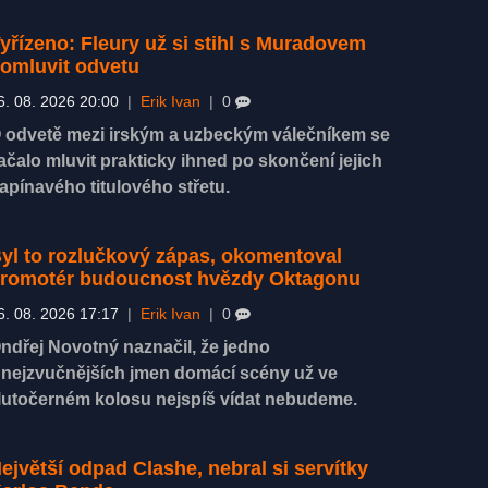
yřízeno: Fleury už si stihl s Muradovem
omluvit odvetu
6. 08. 2026 20:00
|
Erik Ivan
|
0
 odvetě mezi irským a uzbeckým válečníkem se
ačalo mluvit prakticky ihned po skončení jejich
apínavého titulového střetu.
yl to rozlučkový zápas, okomentoval
romotér budoucnost hvězdy Oktagonu
6. 08. 2026 17:17
|
Erik Ivan
|
0
ndřej Novotný naznačil, že jedno
 nejzvučnějších jmen domácí scény už ve
lutočerném kolosu nejspíš vídat nebudeme.
ejvětší odpad Clashe, nebral si servítky