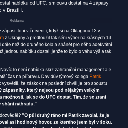
ostal nabídku od UFC, smlouvu dostal na 4 zápasy
 v Brazílii.
zápasil loni v červenci, když si na Oktagonu 13 v
em
z Ukrajiny a prodloužil tak sérii výher na krásných 13
l dále než do druhého kola a shánět pro něho adekvátní
 jednou nabídku dostal, jenže to bylo o váhu výš a tak
u. Navíc to není nabídka skrz zahraniční management ale
tší čas na přípravu. Davidův týmový kolega
Patrik
 vysvětlil, že záskok na poslední chvíli je pro spoustu
ý zápasníky, který nejsou pod nějakým velkým
 možností, jak se do UFC dostat. Tím, že se zraní
e shání náhradu."
i dozvěděl?
"O půl druhý ráno mi Patrik
zavolal, že je
val asi hodinový hovor, ze kterého jsem byl v šoku.