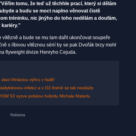
"Věřím tomu, že teď už těchhle prací, který si dělám
ubyde a budu se moct naplno věnovat čistě
nom tréninku, nic jinýho do toho nedělám a doufám,
 kariéry."
 vítězně a bude se mu tam dařit ukončovat soupeře
ě s líbivou vítěznou sérií by se pak Dvořák brzy mohl
a flyweight divize Henryho Cejuda.
slaví třináctou výhru v řadě!
stafylokovou infekcí a v O2 Aréně se tak neukáže
na KSW 53 vyzve polskou hvězdu Michala Materlu