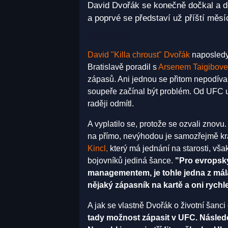
David Dvořák se konečně dočkal a d
a poprvé se představí už příští měsíc
David "Killa chroust" Dvořák
naposledy 
Bratislavě poradil s
Arsenem Taigibov
zápasů. Ani jednou se přitom nepodíva
soupeře začínal být problém. Od UFC už
raději odmítl.
A vyplatilo se, protože se ozvali znov
na přímo, nevýhodou je samozřejmě kra
Kincl,
který má jednání na starosti, však
bojovníků jediná šance.
"Pro evropsk
managementem, je tohle jedna z mála
nějaký zápasník na kartě a oni rychl
A jak se vlastně Dvořák o životní šanc
tady možnost zápasit v UFC. Následo