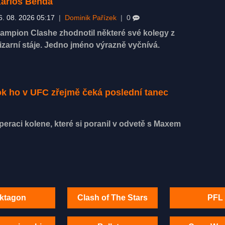
arlos Benda
6. 08. 2026 05:17
|
Dominik Pařízek
|
0
ampion Clashe zhodnotil některé své kolegy z
izarní stáje. Jedno jméno výrazně vyčnívá.
rok ho v UFC zřejmě čeká poslední tanec
eraci kolene, které si poranil v odvetě s Maxem
ktagon
Clash of The Stars
PFL