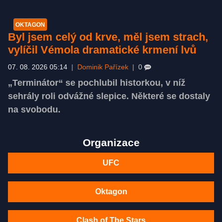
OKTAGON
Byl jsem celý od krve, měl jsem strach,
vylíčil Vémola dramatické krmení lvů
07. 08. 2026 05:14
|
Dominik Pařízek
|
0
„Terminátor“ se pochlubil historkou, v níž
sehrály roli odvážné slepice. Některé se dostaly
na svobodu.
Organizace
UFC
Oktagon
Clash of The Stars