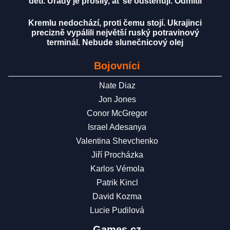
děti. Úřady je prosily, ať se odstěhují. Odmítli
Kremlu nedochází, proti čemu stojí. Ukrajinci
precizně vypálili největší ruský potravinový
terminál. Nebude slunečnicový olej
Bojovníci
Nate Diaz
Jon Jones
Conor McGregor
Israel Adesanya
Valentina Shevchenko
Jiří Procházka
Karlos Vémola
Patrik Kincl
David Kozma
Lucie Pudilová
Games.cz