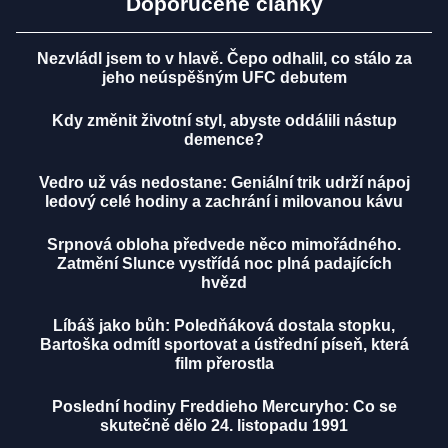
Doporučené články
Nezvládl jsem to v hlavě. Čepo odhalil, co stálo za
jeho neúspěšným UFC debutem
Kdy změnit životní styl, abyste oddálili nástup
demence?
Vedro už vás nedostane: Geniální trik udrží nápoj
ledový celé hodiny a zachrání i milovanou kávu
Srpnová obloha předvede něco mimořádného.
Zatmění Slunce vystřídá noc plná padajících
hvězd
Líbáš jako bůh: Poledňáková dostala stopku,
Bartoška odmítl sportovat a ústřední píseň, která
film přerostla
Poslední hodiny Freddieho Mercuryho: Co se
skutečně dělo 24. listopadu 1991