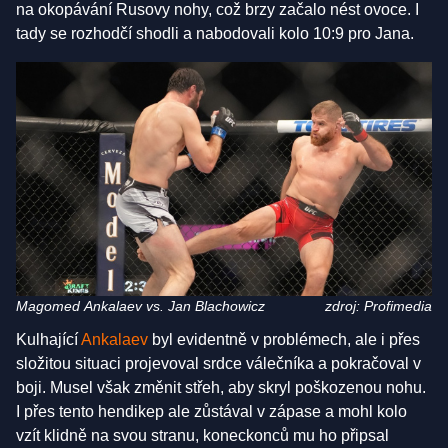
na okopávání Rusovy nohy, což brzy začalo nést ovoce. I
tady se rozhodčí shodli a nabodovali kolo 10:9 pro Jana.
Magomed Ankalaev vs. Jan Blachowicz
zdroj: Profimedia
Kulhající
Ankalaev
byl evidentně v problémech, ale i přes
složitou situaci projevoval srdce válečníka a pokračoval v
boji. Musel však změnit střeh, aby skryl poškozenou nohu.
I přes tento hendikep ale zůstával v zápase a mohl kolo
vzít klidně na svou stranu, koneckonců mu ho připsal