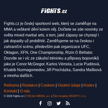
Fights.cz je český sportovní web, který se zaměřuje na
MMA a veškeré dění kolem něj. Dočtete se zde novinky ze
světa mixed martial arts, o tom, jaké zápasy se chystají i
jak dopadly už proběhlé. Zaměřujeme se na českou i
zahraniční scénu, především pak organizace UFC,
Oktagon, XFN, One Championship, Rizin či Bellator.
Dozvíte se i víc ze zákulisí tréninku a přípravy bojovníků
jako je Conor McGregor, Karlos Vémola, Lucie Pudilová,
Khabib Nurmagomedov, Jiří Procházka, Sandra Mašková
a mnoha dalších.
Reklama
|
Redakce
|
Cookies
|
Osobní údaje
|
Kodex
|
Kontakt
|
O nás
© 2026 Fights.cz |
TISCALI MEDIA, a.s.
|
Člen skupiny DIGNITY, s.r.o.