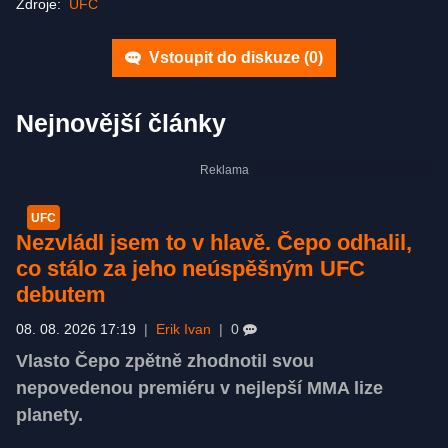
Zdroje:
UFC
Vstoupit do diskuze (
0
)
Nejnovější články
UFC
Nezvládl jsem to v hlavě. Čepo odhalil,
co stálo za jeho neúspěšným UFC
debutem
08. 08. 2026 17:19
|
Erik Ivan
|
0
Vlasto Čepo zpětně zhodnotil svou
nepovedenou premiéru v nejlepší MMA lize
planety.