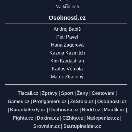
Na křídlech
Osobnosti.cz
Andrej Babiš
Petr Pavel
Hana Zagorová
Kazma Kazmitch
Kim Kardashian
Karlos Vémola
Marek Ztracený
Tiscali.cz
|
Zprávy
|
Sport
|
Ženy
|
Cestování
|
Games.cz
|
Profigamers.cz
|
ZeStolu.cz
|
Osobnosti.cz
|
Karaoketexty.cz
|
Úschovna.cz
|
Nedd.cz
|
Moulík.cz
|
Fights.cz
|
Dokina.cz
|
CZhity.cz
|
Našepeníze.cz
|
Srovnám.cz
|
StartupInsider.cz