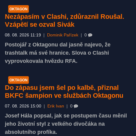
OKTAGON
Nezápasím v Clashi, zdůraznil Roušal.
Vzápětí se ozval Sivák
08. 08. 2026 11:19
|
Dominik Pařízek
|
0
Postojář z Oktagonu dal jasně najevo, že
trashtalk má své hranice. Slova o Clashi
vyprovokovala hvězdu RFA.
OKTAGON
Do zápasu jsem šel po kalbě, přiznal
BKFC šampion ve službách Oktagonu
07. 08. 2026 15:00
|
Erik Ivan
|
0
Josef Hála popsal, jak se postupem času měnil
jeho životní styl z velkého divočáka na
absolutního profíka.