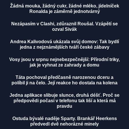
Žádná mouka, žádný cukr, žádné mléko, jídelníček
Ronalda je záměrně jednotvárný
Nezápasím v Clashi, zdůraznil Roušal. Vzápětí se
ozval Sivák
Andrea Kalivodová ukázala svůj domov: Tak bydlí
jedna z nejznámějších tváří české zábavy
Vosy jsou v srpnu nejnebezpečnější: Přírodní triky,
jak je vyhnat ze zahrady a domu
Táta pochoval předčasně narozenou dceru a
políbil ji na čelo. Její reakce ho dostala na kolena
Jedna aplikace slibuje slunce, druhá déšť. Proč se
předpovědi počasí v telefonu tak liší a která má
pravdu
Ostuda bývalé naděje Sparty. Brankář Heerkens
předvedl dvě nehorázné minely