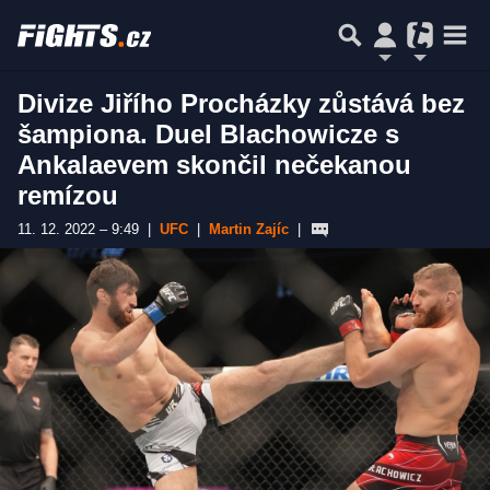
Divize Jiřího Procházky zůstává bez
šampiona. Duel Blachowicze s
Ankalaevem skončil nečekanou
remízou
11. 12. 2022 – 9:49
|
UFC
|
Martin Zajíc
|