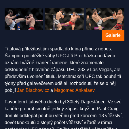
Galerie
Titulová příležitost jim spadla do klína přímo z nebes.
Šampion polotěžké váhy UFC Jiří Procházka nedávno
oznámil vážné zranění ramene, které znamenalo
odstoupení z hlavního zápasu UFC 282 v Las Vegas, ale
především uvolnění titulu. Matchmakeři UFC tak pouhé tři
týdny před galavečerem udělali rozhodnutí, že se o něj
pobijí
Jan Blachowicz
a
Magomed Ankalaev
.
Favoritem titulového duelu byl 30letý Dagestánec. Ve své
kariéře prohrál smolně jediný zápas, když ho Paul Craig
donutil odklepat pouhou vteřinu před koncem. 18 vítězství,
devět knokautů a stejný počet vítězství v řadě v rámci