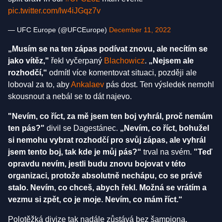
pic.twitter.com/lw4iJGqz7v
— UFC Europe (@UFCEurope)
December 11, 2022
„Musím se na ten zápas podívat znovu, ale necítím se
jako vítěz,"
řekl vyčerpaný
Blachowicz
.
„Nejsem ale
rozhodčí,“
odmítl více komentovat situaci, později ale
loboval za to, aby
Ankalaev
pás dost. Ten výsledek nemohl
skousnout a nebál se to dát najevo.
"Nevím, co říct, za mě jsem ten boj vyhrál, proč nemám
ten pás?"
divil se Dagestánec.
„Nevím, co říct, bohužel
si nemohu vybrat rozhodčí pro svůj zápas, ale vyhrál
jsem tento boj, tak kde je můj pás?“
trval na svém.
"Teď
opravdu nevím, jestli budu znovu bojovat v této
organizaci, protože absolutně nechápu, co se právě
stalo. Nevím, co chceš, abych řekl. Možná se vrátím a
vezmu si zpět, co je moje. Nevím, co mám říct.“
Polotěžká divize tak nadále zůstává bez šampiona.