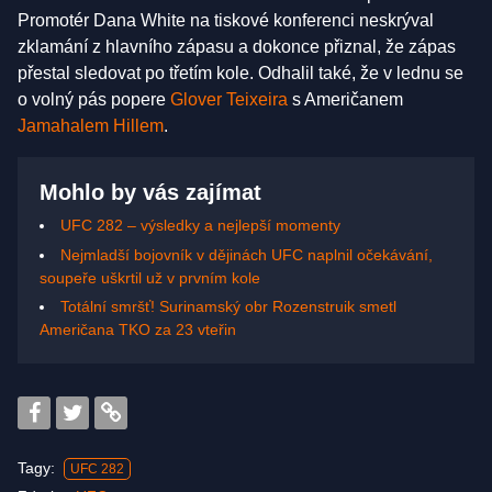
Promotér Dana White na tiskové konferenci neskrýval
zklamání z hlavního zápasu a dokonce přiznal, že zápas
přestal sledovat po třetím kole. Odhalil také, že v lednu se
o volný pás popere
Glover Teixeira
s Američanem
Jamahalem Hillem
.
Mohlo by vás zajímat
UFC 282 – výsledky a nejlepší momenty
Nejmladší bojovník v dějinách UFC naplnil očekávání,
soupeře uškrtil už v prvním kole
Totální smršť! Surinamský obr Rozenstruik smetl
Američana TKO za 23 vteřin
Tagy:
UFC 282