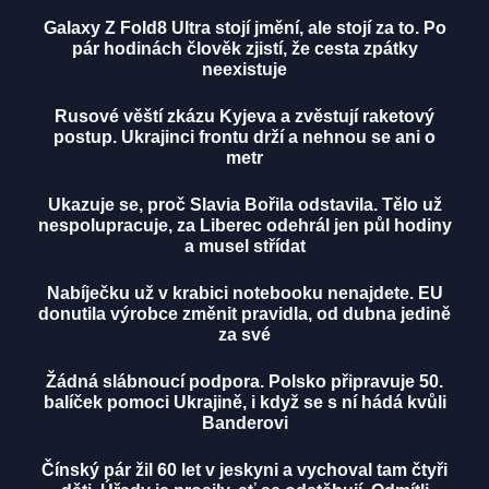
Galaxy Z Fold8 Ultra stojí jmění, ale stojí za to. Po
pár hodinách člověk zjistí, že cesta zpátky
neexistuje
Rusové věští zkázu Kyjeva a zvěstují raketový
postup. Ukrajinci frontu drží a nehnou se ani o
metr
Ukazuje se, proč Slavia Bořila odstavila. Tělo už
nespolupracuje, za Liberec odehrál jen půl hodiny
a musel střídat
Nabíječku už v krabici notebooku nenajdete. EU
donutila výrobce změnit pravidla, od dubna jedině
za své
Žádná slábnoucí podpora. Polsko připravuje 50.
balíček pomoci Ukrajině, i když se s ní hádá kvůli
Banderovi
Čínský pár žil 60 let v jeskyni a vychoval tam čtyři