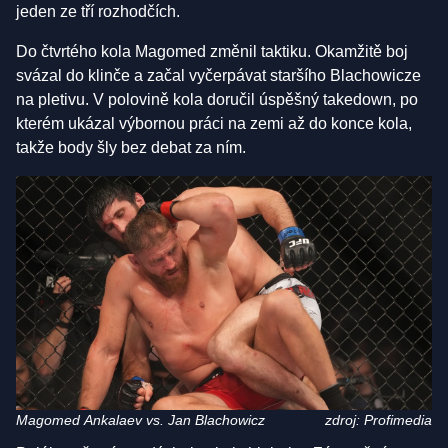
jeden ze tří rozhodčích.
Do čtvrtého kola Magomed změnil taktiku. Okamžitě boj
svázal do klinče a začal vyčerpávat staršího Blachowicze
na pletivu. V polovině kola doručil úspěšný takedown, po
kterém ukázal výbornou práci na zemi až do konce kola,
takže body šly bez debat za ním.
Magomed Ankalaev vs. Jan Blachowicz
zdroj: Profimedia