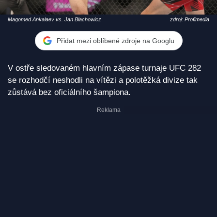
Magomed Ankalaev vs. Jan Blachowicz
zdroj: Profimedia
Přidat mezi oblíbené zdroje na Googlu
V ostře sledovaném hlavním zápase turnaje UFC 282
se rozhodčí neshodli na vítězi a polotěžká divize tak
zůstává bez oficiálního šampiona.