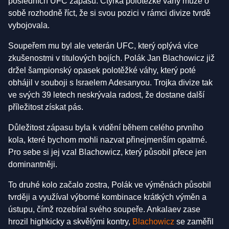
posledních UFC zápasů. Čtyřka polotěžké váhy může o
sobě rozhodně říct, že si svou pozici v rámci divize tvrdě
vybojovala.
Soupeřem mu byl ale veterán UFC, který oplývá více
zkušenostmi v titulových bojích. Polák Jan Blachowicz již
držel šampionský opasek polotěžké váhy, který poté
obhájil v souboji s Israelem Adesanyou. Trojka divize tak
ve svých 39 letech neskrývala radost, že dostane další
příležitost získat pás.
Důležitost zápasu byla k vidění během celého prvního
kola, které bychom mohli nazvat přinejmenším opatrné.
Pro sebe si jej vzal Blachowicz, který působil přece jen
dominantněji.
To druhé kolo začalo zostra, Polák ve výměnách působil
tvrději a využíval výborné kombinace krátkých výměn a
ústupu, čímž rozebíral svého soupeře. Ankalaev zase
hrozil highkicky a skvělými kontry,
Blachowicz
se zaměřil