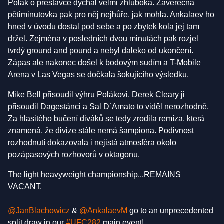
Polák o přestávce dýchal velmi zhluboka. Záverečná
pětiminutovka pak pro něj nejhůře, jak mohla. Ankalaev ho
hned v úvodu dostal pod sebe a po zbytek kola jej tam
držel. Zejména v posledních dvou minutách pak rozjel
tvrdý ground and pound a nebyl daleko od ukončení.
Zápas ale nakonec došel k bodovým sudím a T-Mobile
Arena v Las Vegas se dočkala šokujícího výsledku.
Mike Bell přisoudil výhru Polákovi, Derek Cleary ji
přisoudil Dagestánci a Sal D´Amato to viděl nerozhodně.
Za hlasitého bučení diváků se tedy zrodila remíza, která
znamená, že divize stále nemá šampiona. Podivnost
rozhodnutí dokazovala i nejistá atmosféra okolo
pozápasových rozhovorů v oktagonu.
The light heavyweight championship...REMAINS
VACANT.
@JanBlachowicz
&
@AnkalaevM
go to an unprecedented
split draw in our
#UFC282
main event!