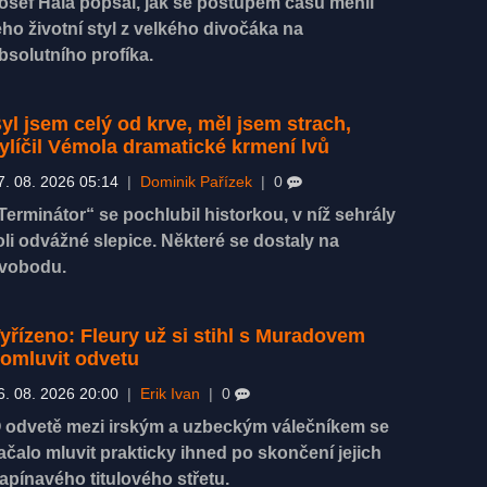
osef Hála popsal, jak se postupem času měnil
eho životní styl z velkého divočáka na
bsolutního profíka.
yl jsem celý od krve, měl jsem strach,
ylíčil Vémola dramatické krmení lvů
7. 08. 2026 05:14
|
Dominik Pařízek
|
0
Terminátor“ se pochlubil historkou, v níž sehrály
oli odvážné slepice. Některé se dostaly na
vobodu.
yřízeno: Fleury už si stihl s Muradovem
omluvit odvetu
6. 08. 2026 20:00
|
Erik Ivan
|
0
 odvetě mezi irským a uzbeckým válečníkem se
ačalo mluvit prakticky ihned po skončení jejich
apínavého titulového střetu.