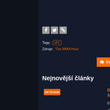
Tagy:
UFC
Zdroje:
The MMA Hour
Vs
Nejnovější články
D
OKTAGON
š
0