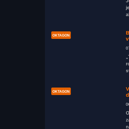
J
j
a
B
OKTAGON
v
0
„
r
s
V
OKTAGON
d
0
O
z
n