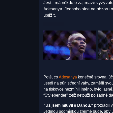
Jestli má někdo o zajímavé vyzyvatel
Adesanya. Jednoho sice na obzoru n
ublížit.
Poté, co
Adesanya
konečně srovnal úč
usedl na trůn střední váhy, zaměřil sv
na tiskovce nezmínil jméno, bylo jasné,
“Stylebender” totiž netouží po žádné d
“Už jsem mluvil s Danou,”
prozradil 
Jedinou podmínkou zřejmě bude, aby 