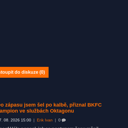
toupit do diskuze (
0
)
o zápasu jsem šel po kalbě, přiznal BKFC
ampion ve službách Oktagonu
7. 08. 2026 15:00
|
Erik Ivan
|
0