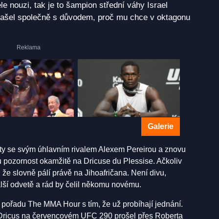
e nouzi, tak je to šampion střední váhy Israel
ašel společně s důvodem, proč mu chce v oktagonu
Galerie
ty se svým úhlavním rivalem Alexem Pereirou a znovu
ou pozornost okamžitě na Dricuse du Plessise. Ačkoliv
 že slovně pálí právě na Jihoafričana. Není divu,
alší odvetě a rád by čelil někomu novému.
v pořadu The MMA Hour s tím, že už probíhají jednání.
Dricus na červencovém UFC 290 prošel přes Roberta