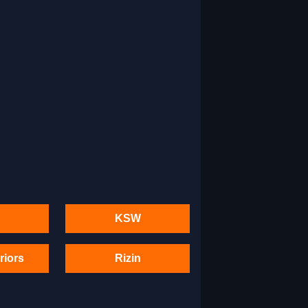
KSW
riors
Rizin