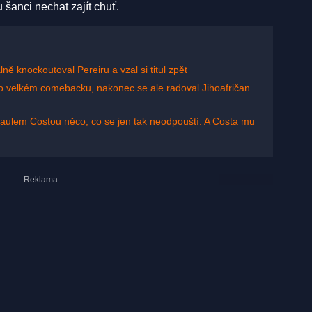
 šanci nechat zajít chuť.
 knockoutoval Pereiru a vzal si titul zpět
 po velkém comebacku, nakonec se ale radoval Jihoafričan
Paulem Costou něco, co se jen tak neodpouští. A Costa mu