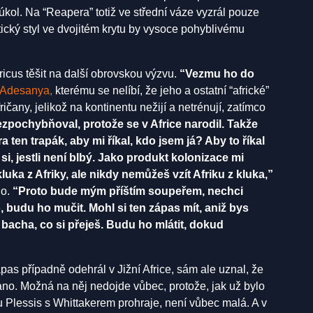
kol. Na “Reapera” totiž ve střední váze vyzrál pouze
ický styl ve dvojitém krytu by vysoce pohyblivému
ricus těšit na další obrovskou výzvu.
“Vezmu ho do
Adesanya,
kterému se nelíbí, že jeho a ostatní “africké”
any, jelikož na kontinentu nežijí a netrénují, zatímco
ezpochybňoval, protože se v Africe narodil. Takže
ra ten trapák, aby mi říkal, kdo jsem já? Aby to říkal
, jestli není blbý. Jako produkt kolonizace mi
luka z Afriky, ale nikdy nemůžeš vzít Afriku z kluka,”
lo.
“Proto bude mým příštím soupeřem, nechci
 budu ho mučit. Mohl si ten zápas mít, aniž bys
 bacha, co si přeješ. Budu ho mlátit, dokud
pas případně odehrál v Jižní Africe, sám ale uznal, že
 ano. Možná na něj nedojde vůbec, protože, jak už bylo
Plessis s Whittakerem prohraje, není vůbec malá. A v