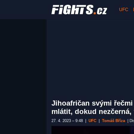
UFC
Jihoafričan svými řečm
mlátit, dokud nezčerná
27. 4. 2023 – 9:48
|
UFC
|
Tomáš Bříza
|
Di