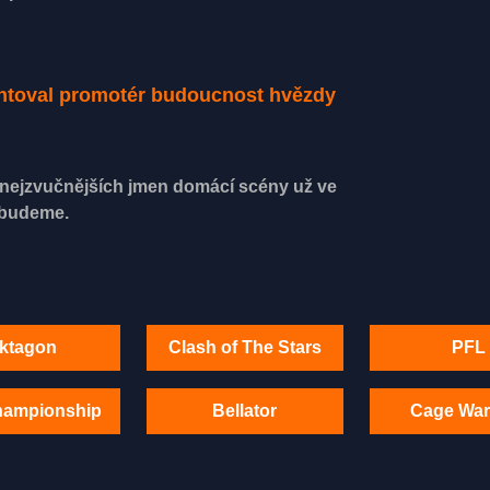
entoval promotér budoucnost hvězdy
z nejzvučnějších jmen domácí scény už ve
ebudeme.
ktagon
Clash of The Stars
PFL
hampionship
Bellator
Cage War