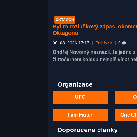
OKTAGON
Byl to rozlučkový zápas, okom
Oktagonu
06. 08. 2026 17:17
|
Erik Ivan
|
0
Ondřej Novotný naznačil, že jedno 
žlutočerném kolosu nejspíš vídat n
Organizace
UFC
O
I am Figter
One C
Doporučené články