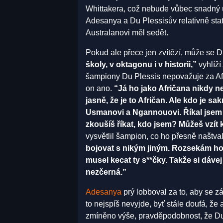
Whittakera, což nebude vůbec snadný ú
Adesanya a Du Plessisův relativně stat
Australanovi měl sedět.
Pokud ale přece jen zvítězí, může se D
školy, v oktagonu i v historii,”
vyhlíží
šampiony Du Plessis nepovažuje za Afrič
on ano.
“Já ho jako Afričana nikdy n
jasně, že je to Afričan. Ale kdo je sak
Usmanovi a Ngannouovi. Říkal jsem si
zkoušíš říkat, kdo jsem? Můžeš vzít k
vysvětlil šampion, co ho přesně naštva
bojovat s nikým jiným. Rozsekám ho,
musel kecat ty s**čky. Takže si dávej
nezčerná.”
Adesanya
prý lobboval za to, aby se zá
to nejspíš nevyjde, byť stále doufá, že
zmíněno výše, pravděpodobnost, že Du 