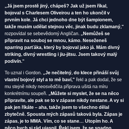
„Já jsem prostě jiný, chápeš? Jak už jsem říkal,
bojoval s Charlesem Oliveirou a ten ho ukončil v
prvním kole. Já chci jednoho dne být šampionem,
takže musím udělat stejnou věc, jinak budu zklamaný,“
rozpovídal se sebevědomý Angličan.
„Nemůžeš se
připravit na souboj se mnou, kámo. Neseženeš
sparring parťáka, který by bojoval jako já. Mám divný
striking, divný wrestling i jiu-jitsu. Jsem takový malý
podivín.“
To uznal i Gordon.
„Je nečitelný, do klece přináší svůj
vlastní bojový styl a to mě baví,"
řekl a pak dodal, že se
mu stejně nikdy neosvědčila příprava ušitá na míru
konkrétnímu soupeři.
„Můžete si myslet, že se na něco
připravíte, ale pak se to v zápase nikdy nestane. A vy si
pak jen říkáte – aha, takže jsem to všechno dělal
zbytečně. Spousta mých zápasů taková byla. Zápas je
zápas, je to MMA. Vím, co se stane… Utopím ho. A
něco bych si rád ujasnil. Řekl jsem, že se snadno