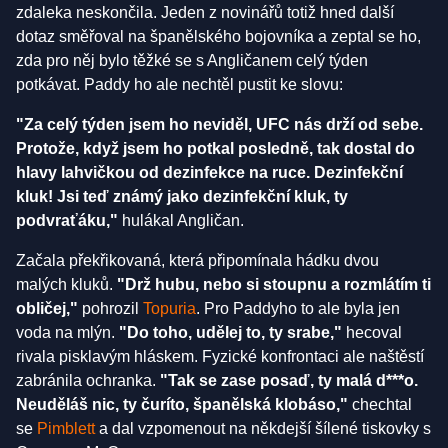
zdaleka neskončila. Jeden z novinářů totiž hned další
dotaz směřoval na španělského bojovníka a zeptal se ho,
zda pro něj bylo těžké se s Angličanem celý týden
potkávat. Paddy ho ale nechtěl pustit ke slovu:
"Za celý týden jsem ho neviděl, UFC nás drží od sebe.
Protože, když jsem ho potkal posledně, tak dostal do
hlavy lahvičkou od dezinfekce na ruce. Dezinfekční
kluk! Jsi teď známý jako dezinfekční kluk, ty
podvraťáku,"
hulákal Angličan.
Začala překřikovaná, která připomínala hádku dvou
malých kluků.
"Drž hubu, nebo si stoupnu a rozmlátím ti
obličej,"
pohrozil
Topuria
. Pro Paddyho to ale byla jen
voda na mlýn.
"Do toho, udělej to, ty srabe,"
hecoval
rivala pisklavým hláskem. Fyzické konfrontaci ale naštěstí
zabránila ochranka.
"Tak se zase posaď, ty malá d***o.
Neuděláš nic, ty čuríto, španělská klobáso,"
chechtal
se
Pimblett
a dal vzpomenout na někdejší šílené tiskovky s