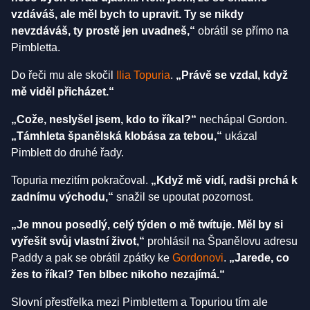
vzdáváš, ale měl bych to upravit. Ty se nikdy
nevzdáváš, ty prostě jen uvadneš,“
obrátil se přímo na
Pimbletta.
Do řeči mu ale skočil
Ilia Topuria
.
„Právě se vzdal, když
mě viděl přicházet.“
„Cože, neslyšel jsem, kdo to říkal?“
nechápal Gordon.
„Támhleta španělská klobása za tebou,“
ukázal
Pimblett do druhé řady.
Topuria mezitím pokračoval.
„Když mě vidí, radši prchá k
zadnímu východu,“
snažil se upoutat pozornost.
„Je mnou posedlý, celý týden o mě twítuje. Měl by si
vyřešit svůj vlastní život,“
prohlásil na Španělovu adresu
Paddy a pak se obrátil zpátky ke
Gordonovi
.
„Jarede, co
žes to říkal? Ten blbec nikoho nezajímá.“
Slovní přestřelka mezi Pimblettem a Topuriou tím ale