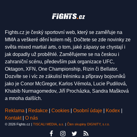
Fights.cz je český sportovní web, který se zaměřuje na
MMA a veškeré dění kolem něj. Dočtete se zde novinky ze
světa mixed martial arts, o tom, jaké zápasy se chystají i
jak dopadly už proběhlé. Zaměřujeme se na českou i
zahraniční scénu, především pak organizace UFC,
Oktagon, XFN, One Championship, Rizin či Bellator.
Dozvíte se i víc ze zákulisí tréninku a přípravy bojovníků
jako je Conor McGregor, Karlos Vémola, Lucie Pudilová,
Khabib Nurmagomedov, Jiří Procházka, Sandra Mašková
a mnoha dalších.
Reklama
|
Redakce
|
Cookies
|
Osobní údaje
|
Kodex
|
Kontakt
|
O nás
© 2026 Fights.cz |
TISCALI MEDIA, a.s.
|
Člen skupiny DIGNITY, s.r.o.