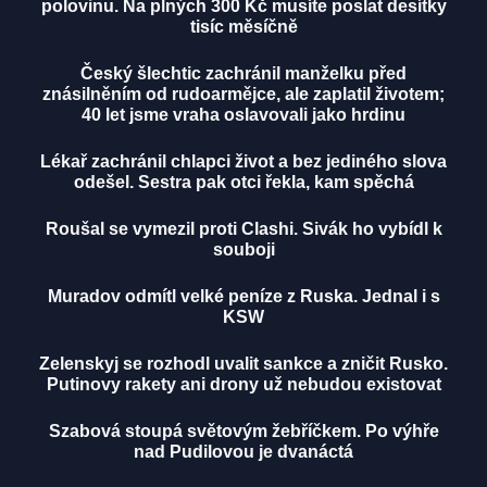
polovinu. Na plných 300 Kč musíte poslat desítky
tisíc měsíčně
Český šlechtic zachránil manželku před
znásilněním od rudoarmějce, ale zaplatil životem;
40 let jsme vraha oslavovali jako hrdinu
Lékař zachránil chlapci život a bez jediného slova
odešel. Sestra pak otci řekla, kam spěchá
Roušal se vymezil proti Clashi. Sivák ho vybídl k
souboji
Muradov odmítl velké peníze z Ruska. Jednal i s
KSW
Zelenskyj se rozhodl uvalit sankce a zničit Rusko.
Putinovy rakety ani drony už nebudou existovat
Szabová stoupá světovým žebříčkem. Po výhře
nad Pudilovou je dvanáctá