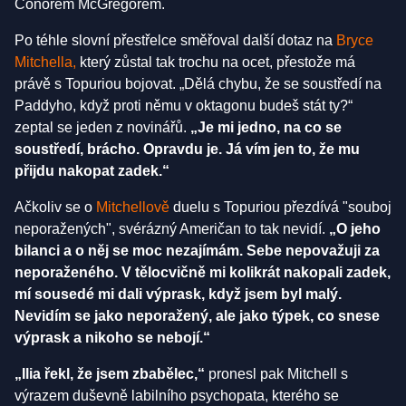
Conorem McGregorem.
Po téhle slovní přestřelce směřoval další dotaz na
Bryce
Mitchella,
který zůstal tak trochu na ocet, přestože má
právě s Topuriou bojovat. „Dělá chybu, že se soustředí na
Paddyho, když proti němu v oktagonu budeš stát ty?“
zeptal se jeden z novinářů.
„Je mi jedno, na co se
soustředí, brácho. Opravdu je. Já vím jen to, že mu
přijdu nakopat zadek.“
Ačkoliv se o
Mitchellově
duelu s Topuriou přezdívá "souboj
neporažených", svérázný Američan to tak nevidí.
„O jeho
bilanci a o něj se moc nezajímám. Sebe nepovažuji za
neporaženého. V tělocvičně mi kolikrát nakopali zadek,
mí sousedé mi dali výprask, když jsem byl malý.
Nevidím se jako neporažený, ale jako týpek, co snese
výprask a nikoho se nebojí.“
„Ilia řekl, že jsem zbabělec,“
pronesl pak Mitchell s
výrazem duševně labilního psychopata, kterého se