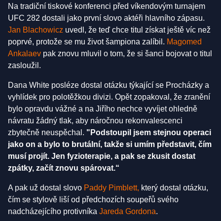
Na tradiční tiskové konferenci před víkendovým turnajem
UFC 282 dostali jako první slovo aktéři hlavního zápasu.
Jan Blachowicz
uvedl, že teď chce titul získat ještě víc než
poprvé, protože se mu život šampiona zalíbil.
Magomed
Ankalaev
pak znovu mluvil o tom, že si šanci bojovat o titul
zasloužil.
Dana White posléze dostal otázku týkající se Procházky a
vyhlídek pro polotěžkou divizi. Opět zopakoval, že zranění
bylo opravdu vážné a na Jiřího nechce vyvíjet ohledně
návratu žádný tlak, aby náročnou rekonvalescenci
zbytečně neuspěchal.
"Podstoupil jsem stejnou operaci
jako on a bylo to brutální, takže si umím představit, čím
musí projít. Jen fyzioterapie, a pak se zkusit dostat
zpátky, začít znovu spárovat.“
A pak už dostal slovo
Paddy Pimblett,
který dostal otázku,
čím se stylově liší od předchozích soupeřů svého
nadcházejícího protivníka
Jareda Gordona
.