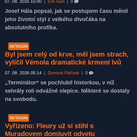
07. 08. 2026 15:00
|
Erik Ivan
|
0
Josef Hála popsal, jak se postupem času měnil
jeho životní styl z velkého divočáka na
absolutního profíka.
OKTAGON
Byl jsem celý od krve, měl jsem strach,
vylíčil Vémola dramatické krmení lvů
07. 08. 2026 05:14
|
Dominik Pařízek
|
0
„Terminátor“ se pochlubil historkou, v níž
sehrály roli odvážné slepice. Některé se dostaly
na svobodu.
OKTAGON
Vyřízeno: Fleury už si stihl s
Muradovem domluvit odvetu