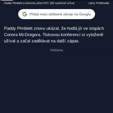
Paddy Pimblett si tiskovku před UFC 282 vyloženě užíval
zdroj: Profimedia
Přidat mezi oblíbené zdroje na Googlu
Paddy Pimblett znovu ukázal, že hodlá jít ve stopách
Conora McGregora. Tiskovou konferenci si vyloženě
užíval a začal zadělávat na další zápas.