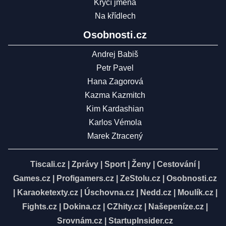
Krycí jména
Na křídlech
Osobnosti.cz
Andrej Babiš
Petr Pavel
Hana Zagorová
Kazma Kazmitch
Kim Kardashian
Karlos Vémola
Marek Ztracený
Tiscali.cz
|
Zprávy
|
Sport
|
Ženy
|
Cestování
|
Games.cz
|
Profigamers.cz
|
ZeStolu.cz
|
Osobnosti.cz
|
Karaoketexty.cz
|
Úschovna.cz
|
Nedd.cz
|
Moulík.cz
|
Fights.cz
|
Dokina.cz
|
CZhity.cz
|
Našepeníze.cz
|
Srovnám.cz
|
StartupInsider.cz