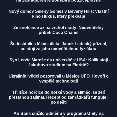
na zahradě, jen je potřeba ji použít správně
Nový domov Seleny Gomez v Beverly Hills: Vlastní
kino i luxus, který překvapí
Ze sirotčince až na vrchol módy: Neuvěřitelný
příběh Coco Chanel
Šedesátník s tělem atleta: Janek Ledecký přiznal,
co stojí za jeho neuvěřitelnou fyzičkou
Syn Leoše Mareše na univerzitě v USA: Kolik stojí
Jakubovo studium na Floridě?
Ukrajinští vědci pozorovali u Měsíce UFO. Hovoří o
vyspělé technologii
Tři lžíce hořčice do horké vody a slimáci se zelí
přestanou zajímat. Recept od zahrádkářů funguje i
po dešti
Air Bank snížilo odměnu v programu Unity na