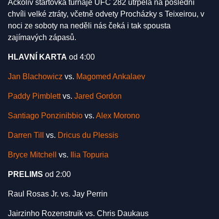
Ačkoliv startovka turnaje UFC 282 utrpěla na poslední
chvíli velké ztráty, včetně odvety Procházky s Teixeirou, v
noci ze soboty na neděli nás čeká i tak spousta
zajímavých zápasů.
HLAVNÍ KARTA
od 4:00
Jan Blachowicz
vs.
Magomed Ankalaev
Paddy Pimblett
vs.
Jared Gordon
Santiago Ponzinibbio
vs.
Alex Morono
Darren Till
vs.
Dricus du Plessis
Bryce Mitchell
vs.
Ilia Topuria
PRELIMS
od 2:00
Raul Rosas Jr. vs. Jay Perrin
Jairzinho Rozenstruik vs. Chris Daukaus