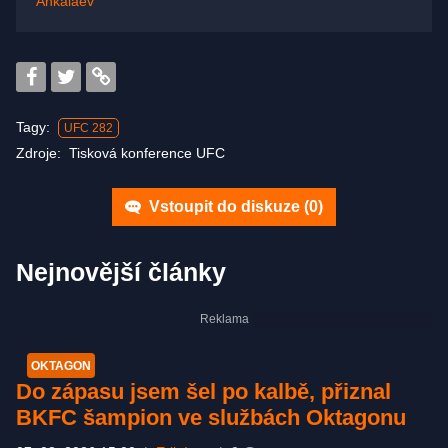
Ankalaev
Tagy:
UFC 282
Zdroje:
Tisková konference UFC
Vstoupit do diskuze (
0
)
Nejnovější články
OKTAGON
Do zápasu jsem šel po kalbě, přiznal
BKFC šampion ve službách Oktagonu