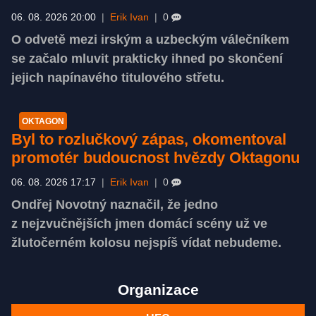
06. 08. 2026 20:00
|
Erik Ivan
|
0
O odvetě mezi irským a uzbeckým válečníkem
se začalo mluvit prakticky ihned po skončení
jejich napínavého titulového střetu.
OKTAGON
Byl to rozlučkový zápas, okomentoval
promotér budoucnost hvězdy Oktagonu
06. 08. 2026 17:17
|
Erik Ivan
|
0
Ondřej Novotný naznačil, že jedno
z nejzvučnějších jmen domácí scény už ve
žlutočerném kolosu nejspíš vídat nebudeme.
Organizace