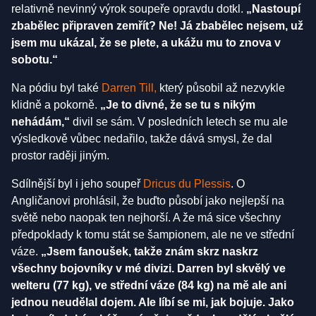
relativně nevinný výrok soupeře opravdu dotkl.
„Nastoupí
zbabělec připraven zemřít? Ne! Já zbabělec nejsem, už
jsem mu ukázal, že se plete, a ukážu mu to znova v
sobotu.“
Na pódiu byl také
Darren Till,
který působil až nezvykle
klidně a pokorně.
„Je to divné, že se tu s nikým
nehádám,“
divil se sám. V posledních letech se mu ale
výsledkově vůbec nedařilo, takže dává smysl, že dal
prostor raději jiným.
Sdílnější byl i jeho soupeř
Dricus du Plessis
. O
Angličanovi prohlásil, že buďto působí jako nejlepší na
světě nebo naopak ten nejhorší. A že má sice všechny
předpoklady k tomu stát se šampionem, ale ne ve střední
váze.
„Jsem fanoušek, takže znám skrz naskrz
všechny bojovníky v mé divizi. Darren byl skvělý ve
welteru (77 kg), ve střední váze (84 kg) na mě ale ani
jednou neudělal dojem. Ale líbí se mi, jak bojuje. Jako