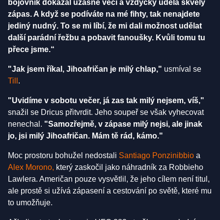
bojovník dokázal úžasné věci a vždycky udělá skvělý
zápas. A když se podíváte na mé fihty, tak nenajdete
jediný nudný. To se mi líbí, že mi dali možnost udělat
další parádní řežbu a pobavit fanoušky. Kvůli tomu tu
přece jsme.“
"Jak jsem říkal, Jihoafričan je milý chlap,"
usmíval se
Till
.
"Uvidíme v sobotu večer, já zas tak milý nejsem, víš,"
snažil se Dricus přitvrdit. Jeho soupeř se však vyhecovat
nenechal.
"Samozřejmě, v zápase milý nejsi, ale jinak
jo, jsi milý Jihoafričan. Mám tě rád, kámo."
Moc prostoru bohužel nedostali
Santiago Ponzinibbio
a
Alex Morono,
který zaskočil jako náhradník za Robbieho
Lawlera. Američan pouze vysvětlil, že jeho cílem není titul,
ale prostě si užívá zápasení a cestování po světě, které mu
to umožňuje.