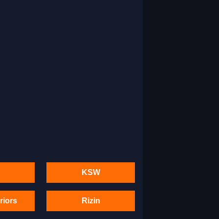
KSW
riors
Rizin