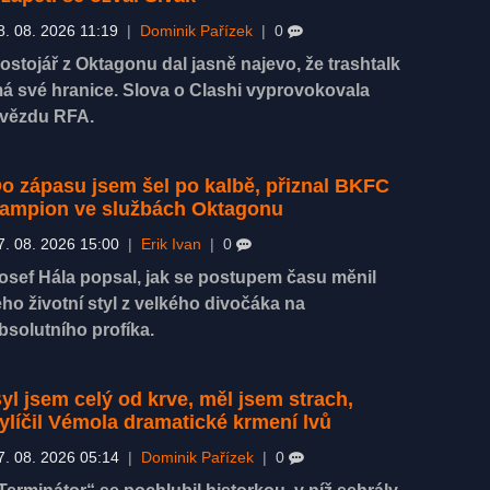
8. 08. 2026 11:19
|
Dominik Pařízek
|
0
ostojář z Oktagonu dal jasně najevo, že trashtalk
á své hranice. Slova o Clashi vyprovokovala
vězdu RFA.
o zápasu jsem šel po kalbě, přiznal BKFC
ampion ve službách Oktagonu
7. 08. 2026 15:00
|
Erik Ivan
|
0
osef Hála popsal, jak se postupem času měnil
eho životní styl z velkého divočáka na
bsolutního profíka.
yl jsem celý od krve, měl jsem strach,
ylíčil Vémola dramatické krmení lvů
7. 08. 2026 05:14
|
Dominik Pařízek
|
0