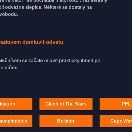
Terminátor“ se pochlubil historkou, v níž sehrály
oli odvážné slepice. Některé se dostaly na
vobodu.
Muradovem domluvit odvetu
lečníkem se začalo mluvit prakticky ihned po
o střetu.
ktagon
Clash of The Stars
PFL
hampionship
Bellator
Cage War