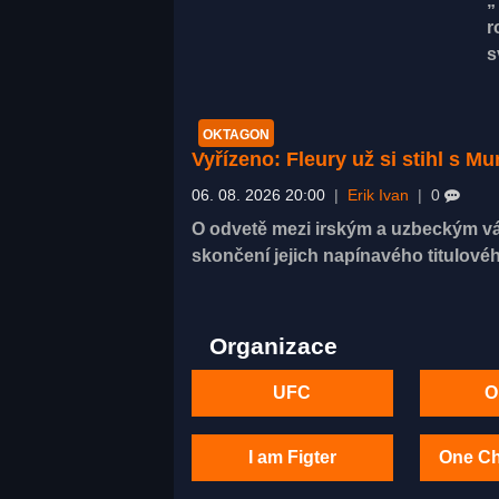
„
r
s
OKTAGON
Vyřízeno: Fleury už si stihl s 
06. 08. 2026 20:00
|
Erik Ivan
|
0
O odvetě mezi irským a uzbeckým vá
skončení jejich napínavého titulovéh
Organizace
UFC
O
I am Figter
One C