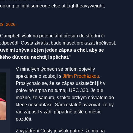
l looking to fight someone else at Lightheavyweight,
29, 2026
ampbell však na potenciální přesun do střední či
dpovědí, Costa zkrátka bude muset prokázat trpělivost.
uvě mi zbývá už jen jeden zápas a chci, aby se
jakého důvodu nechtějí spěchat.“
V minulých týdnech se přitom objevily
spekulace o souboji s
Jiřím Procházkou
.
Proslýchalo se, že se zápas uskuteční již v
polovině srpna na turnaji UFC 330. Je ale
možné, že samuraj s takto brzkým návratem do
klece nesouhlasil. Sám ostatně avizoval, že by
rád zápasil v září, případně ještě o měsíc
později.
Z vyjádření Costy je však patrné, že mu na