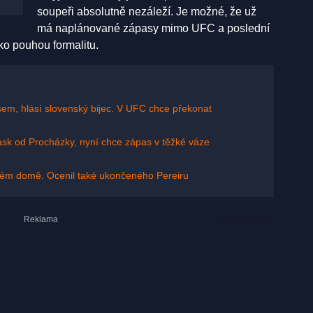
soupeři absolutně nezáleží. Je možné, že už
má naplánované zápasy mimo UFC a poslední
ako pouhou formalitu.
em, hlásí slovenský bijec. V UFC chce překonat
ask od Procházky, nyní chce zápas v těžké váze
ílém domě. Ocenil také ukončeného Pereiru