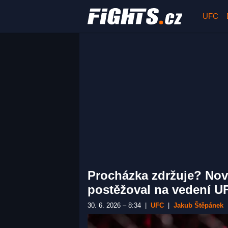
UFC
Procházka zdržuje? Nová
postěžoval na vedení U
30. 6. 2026 – 8:34
|
UFC
|
Jakub Štěpánek