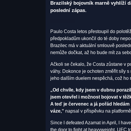
Brazilský bojovník marně vyhlíží d
poslední zápas.
Paulo Costa letos přestoupil do polot
předpokladům ukončil do té doby nepo
Brazilec má v aktuální smlouvě posledn
nemůže dočkat, až ho bude mít za seb
Ačkoli se čekalo, že Costa zůstane v po
váhy. Dokonce je ochoten změřit síly s
jeho dalším duelem nespěchá, což ho r
„Od chvíle, kdy jsem v dubnu porazi
jsem otevřel i možnost bojovat v těž
A teď je červenec a já pořád hledám
váze,“
napsal v příspěvku na platform
Since I defeated Azamat in April, I have
the door to fight at heavyweight. UFC