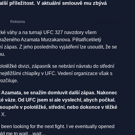
alší příležitost. V aktuální smlouvě mu zbývá
ěžké váhy a na turnaji UFC 327 navzdory všem
raženého Azamata Murzakanova. Pětatřicetiletý
í zápas. Z jeho posledního vyjádření lze usoudit, že se
ou.
lotěžké divizi, zápasník se nebrání návratu do střední
 nejtěžšími chlapíky v UFC. Vedení organizace však s
ozčiluje.
l Azamata, se snažím domluvit další zápas. Nakonec
ké váze. Od UFC jsem si ale vyslechl, abych počkal.
 soupeře v polotěžké, střední, nebo dokonce v těžké
ě X.
 been looking for the next fight. I ve eventually opened
 told me to wait…wait…