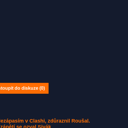
toupit do diskuze (
0
)
ezápasím v Clashi, zdůraznil Roušal.
zápětí se ozval Sivák