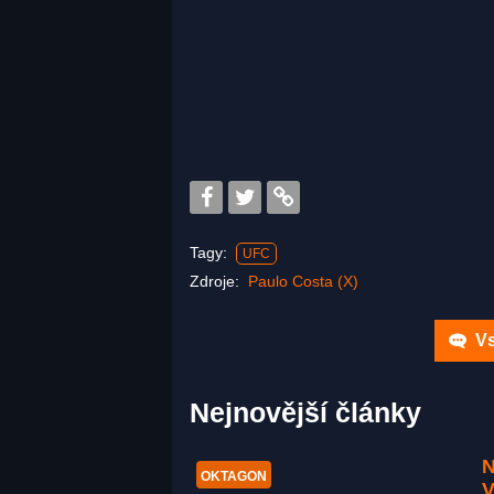
Tagy:
UFC
Zdroje:
Paulo Costa (X)
Vs
Nejnovější články
N
OKTAGON
V