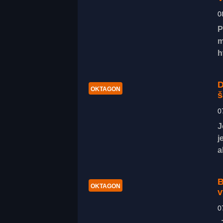
0
P
m
h
D
OKTAGON
š
0
J
j
a
B
OKTAGON
v
0