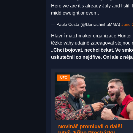
Here we are it’s already July and I stil
middleweight or even…
— Paulo Costa (@BorrachinhaMMA)
June 
Hlavní matchmaker organizace Hunter C
těžké váhy údajně zareagoval stejnou o
„Chci bojovat, nechci čekat. Ve smlo
uskutečnil co nejdříve. Oni ale z ně
UFC
Novinář promluvil o další
bitvě Jiřího Procházky