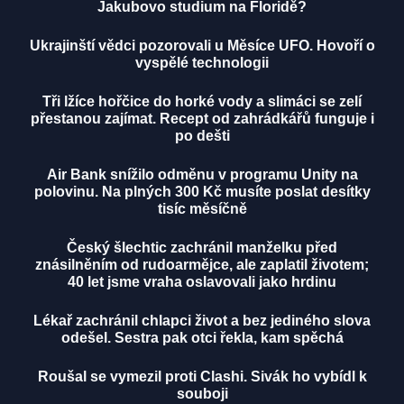
Jakubovo studium na Floridě?
Ukrajinští vědci pozorovali u Měsíce UFO. Hovoří o
vyspělé technologii
Tři lžíce hořčice do horké vody a slimáci se zelí
přestanou zajímat. Recept od zahrádkářů funguje i
po dešti
Air Bank snížilo odměnu v programu Unity na
polovinu. Na plných 300 Kč musíte poslat desítky
tisíc měsíčně
Český šlechtic zachránil manželku před
znásilněním od rudoarmějce, ale zaplatil životem;
40 let jsme vraha oslavovali jako hrdinu
Lékař zachránil chlapci život a bez jediného slova
odešel. Sestra pak otci řekla, kam spěchá
Roušal se vymezil proti Clashi. Sivák ho vybídl k
souboji