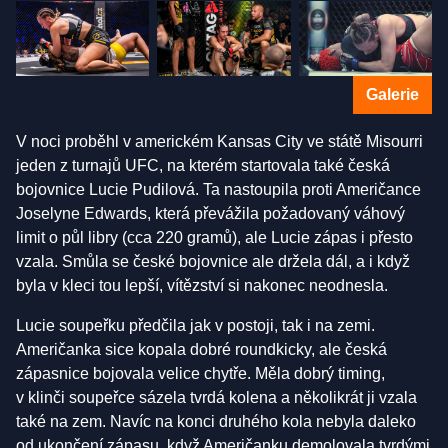
Galerie
V noci proběhl v americkém Kansas City ve státě Misourri
jeden z turnajů UFC, na kterém startovala také česká
bojovnice Lucie Pudilová. Ta nastoupila proti Američance
Joselyne Edwards, která převážila požadovaný váhový
limit o půl libry (cca 220 gramů), ale Lucie zápas i přesto
vzala. Smůla se české bojovnice ale držela dál, a i když
byla v kleci tou lepší, vítězství si nakonec neodnesla.
Lucie soupeřku předčila jak v postoji, tak i na zemi.
Američanka sice kopala dobré roundkicky, ale česká
zápasnice bojovala velice chytře. Měla dobrý timing,
v klinči soupeřce sázela tvrdá kolena a několikrát ji vzala
také na zem. Navíc na konci druhého kola nebyla daleko
od ukončení zápasu, když Američanku demolovala tvrdými