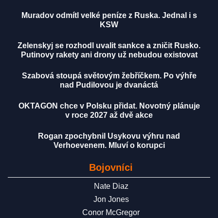
Muradov odmítl velké peníze z Ruska. Jednal i s
KSW
Zelenskyj se rozhodl uvalit sankce a zničit Rusko.
Putinovy rakety ani drony už nebudou existovat
Szabová stoupá světovým žebříčkem. Po výhře
nad Pudilovou je dvanáctá
OKTAGON chce v Polsku přidat. Novotný plánuje
v roce 2027 až dvě akce
Rogan zpochybnil Usykovu výhru nad
Verhoevenem. Mluví o korupci
Bojovníci
Nate Diaz
Jon Jones
Conor McGregor