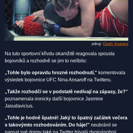
zdroj:
Getty Images
Na tuto sportovní křivdu okamžitě reagovala spousta
bojovníků a rozhodně se jim to nelíbilo:
„Tohle bylo opravdu hrozné rozhodnutí,“
komentovala
výsledek bojovnice UFC Nina Ansaroff na Twitteru.
„Takže rozhodčí se v podstatě nedívají na zápasy, že?“
poznamenala ironicky další bojovnice Jasmine
Jasudavicius.
„Tohle je hodně špatné! Jaký to špatný začátek večera
s takovýmto rozhodováním. Do háje!“
neubránil se
napsat své dojmy také na Twitter bývalý dvojnásobný