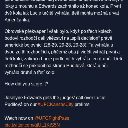
lokty z mountu a Edwards zachránilo až konec kola. První
dvě kola tak Lucie určitě vyhrála, třetí mohla možná urvat
Američanka.
Obrovské překvapení však bylo, když po třech kolech
bodoví rozhodčí dali vítězství na „split decision“ právě
americké bojovnici (28-29, 29-28, 29-28). Ta vyhrála u
dvou ze tří rozhodčích, přičemž oba jí viděli vyhrát první a
třetí kolo, zatímco Lucie podle nich vyhrála jen druhé. Třetí
rozhodčí se přiklonil na stranu Pudilové, která u něj
vyhrála druhé a třetí kolo.
How did you score it?
Joselyne Edwards gets the judges' call over Lucie
Pudilová on our
#UFCKansasCity
prelims
Watch now on
@UFCFightPass
pic.twitter.com/qtUL1KjS5N