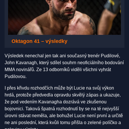
Oktagon 41 – výsledky
Výsledek nenechal jen tak ani současný trenér Pudilové,
John Kavanagh, který sdílel souhrn neoficiálního bodování
MMA novinářů. Ze 13 odborníků viděli všichni vyhrát
Pudilovou.
I přes křivdu rozhodčích může být Lucie na svůj výkon
hrdá, protože předvedla opravdu skvělý zápas a ukazuje,
že pod vedením Kavanagha dozrává ve zkušenou
bojovnici. Taková špatná rozhodnutí by se na té nejvyšší
úrovni stávat neměla, ale bohužel Lucie není první a určitě
ne ani poslední, která kvůli tomu přišla o zelené políčko a