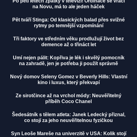
Po pěti letech zpátky v televizi! Ordinace se vrací
na Novu, má to ale jeden háček
Pět tváří Stinga: Od klasických balad přes svižné
rytmy po temnější vzpomínání
Tři faktory ve středním věku prodlužují život bez
demence až o třináct let
Umí nejen pálit: Kopřiva je lék i skvělý pomocník
na zahradě, jen je potřeba ji použít správně
Nový domov Seleny Gomez v Beverly Hills: Vlastní
kino i luxus, který překvapí
Ze sirotčince až na vrchol módy: Neuvěřitelný
příběh Coco Chanel
Šedesátník s tělem atleta: Janek Ledecký přiznal,
co stojí za jeho neuvěřitelnou fyzičkou
Syn Leoše Mareše na univerzitě v USA: Kolik stojí