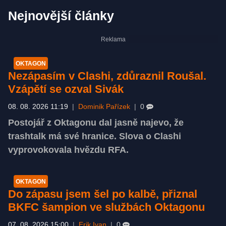
Nejnovější články
OKTAGON
Nezápasím v Clashi, zdůraznil Roušal.
Vzápětí se ozval Sivák
08. 08. 2026 11:19
|
Dominik Pařízek
|
0
Postojář z Oktagonu dal jasně najevo, že
trashtalk má své hranice. Slova o Clashi
vyprovokovala hvězdu RFA.
OKTAGON
Do zápasu jsem šel po kalbě, přiznal
BKFC šampion ve službách Oktagonu
07. 08. 2026 15:00
|
Erik Ivan
|
0