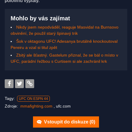
polovinu výplaty.
Mohlo by vás zajímat
Nikdy jsem nepodváděl, reaguje Masvidal na Burnsovo
obvinění, že použil starý špinavý trik
Šok v oktagonu UFC! Adesanya brutálně knockoutoval
Pereiru a vzal si titul zpět
Zbitý ale šťastný. Gastelum přiznal, že se bál o místo v
UFC, parádní řežbou s Curtisem si ale zachránil krk
Tagy:
UFC ON ESPN 44
Zdroje:
mmafighting.com
,
ufc.com
Vstoupit do diskuze (
0
)