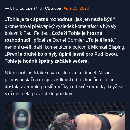
— UFC Europe (@UFCEurope)
April 15, 2023
„Tohle je tak špatné rozhodnutí, jak jen může být!“
okomentoval překvapivý výsledek komentátor a bývalý
bojovník Paul Felder.
„Cože?! Tohle je hrozné
rozhodnutí!“
přidal se Daniel Cormier.
„To je šílené,“
nemohl uvěřit další komentátor a bojovník Michael Bisping.
„První a druhé kolo byly úplně jasně pro Pudilovou.
Tohle je hodně špatný začátek večera.“
S tím souhlasili také diváci, kteří začali bučet. Navíc,
jakoby nestačila nespravedlnost od rozhodčích, Lucie
dostala zvednuté prostředníčky i od své soupeřky, když se
s ní nechtěla po verdiktu pozdravit.