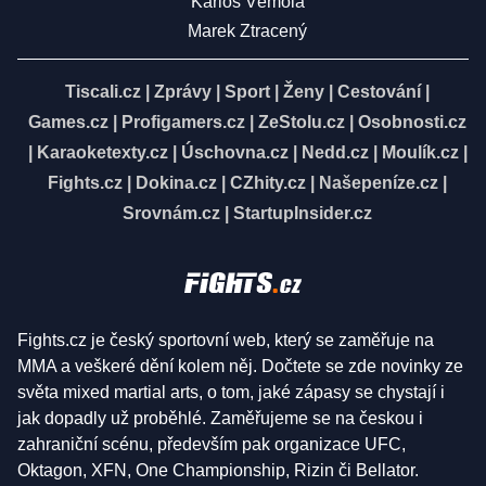
Karlos Vémola
Marek Ztracený
Tiscali.cz
|
Zprávy
|
Sport
|
Ženy
|
Cestování
|
Games.cz
|
Profigamers.cz
|
ZeStolu.cz
|
Osobnosti.cz
|
Karaoketexty.cz
|
Úschovna.cz
|
Nedd.cz
|
Moulík.cz
|
Fights.cz
|
Dokina.cz
|
CZhity.cz
|
Našepeníze.cz
|
Srovnám.cz
|
StartupInsider.cz
Fights.cz je český sportovní web, který se zaměřuje na
MMA a veškeré dění kolem něj. Dočtete se zde novinky ze
světa mixed martial arts, o tom, jaké zápasy se chystají i
jak dopadly už proběhlé. Zaměřujeme se na českou i
zahraniční scénu, především pak organizace UFC,
Oktagon, XFN, One Championship, Rizin či Bellator.