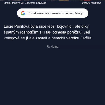
Lucie Pudilová vs. Joselyne Edwards
zdroj: Profimedia
Přidat mezi oblíbené zdroje na Googlu
Lucie Pudilová byla sice lepší bojovnicí, ale díky
špatným rozhodčím si i tak odnesla porážku. Její
kolegové se jí ale zastali a nemohli verdiktu uvěřit.