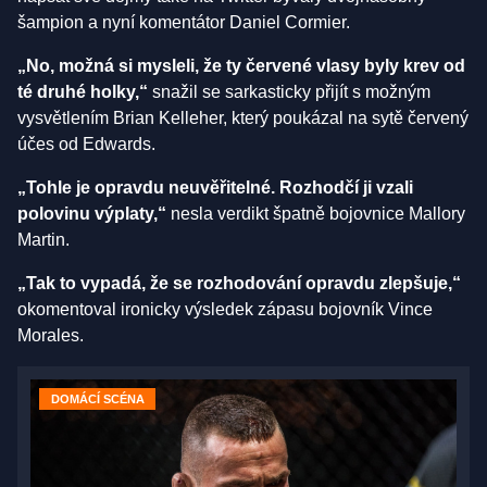
šampion a nyní komentátor Daniel Cormier.
„No, možná si mysleli, že ty červené vlasy byly krev od
té druhé holky,“
snažil se sarkasticky přijít s možným
vysvětlením Brian Kelleher, který poukázal na sytě červený
účes od Edwards.
„Tohle je opravdu neuvěřitelné. Rozhodčí ji vzali
polovinu výplaty,“
nesla verdikt špatně bojovnice Mallory
Martin.
„Tak to vypadá, že se rozhodování opravdu zlepšuje,“
okomentoval ironicky výsledek zápasu bojovník Vince
Morales.
DOMÁCÍ SCÉNA