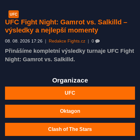
UFC
UFC Fight Night: Gamrot vs. Salkilld –
výsledky a nejlepší momenty
08. 08. 2026 17:26
|
Redakce Fights.cz
|
0
Přinášíme kompletní výsledky turnaje UFC Fight
Night: Gamrot vs. Salkilld.
Organizace
UFC
Oktagon
Clash of The Stars