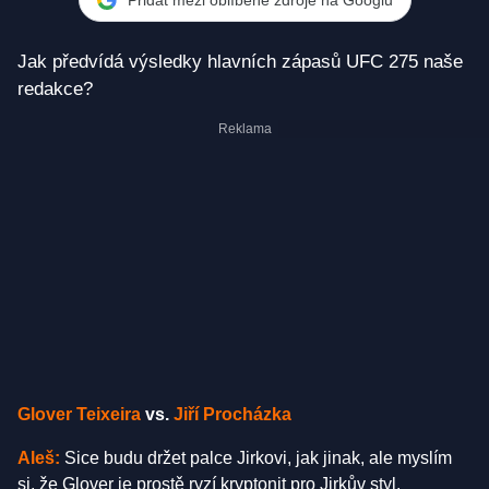
Jak předvídá výsledky hlavních zápasů UFC 275 naše
redakce?
Glover Teixeira
vs.
Jiří Procházka
Aleš:
Sice budu držet palce Jirkovi, jak jinak, ale myslím
si, že Glover je prostě ryzí kryptonit pro Jirkův styl.