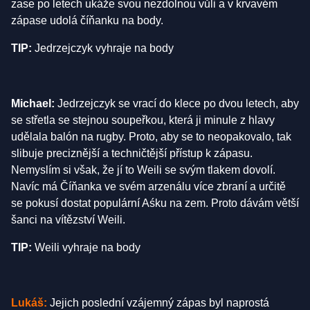
zase po letech ukáže svou nezdolnou vůli a v krvavém
zápase udolá číňanku na body.
TIP:
Jedrzejczyk vyhraje na body
Michael:
Jedrzejczyk se vrací do klece po dvou letech, aby
se střetla se stejnou soupeřkou, která ji minule z hlavy
udělala balón na rugby. Proto, aby se to neopakovalo, tak
slibuje preciznější a techničtější přístup k zápasu.
Nemyslím si však, že jí to Weili se svým tlakem dovolí.
Navíc má Číňanka ve svém arzenálu více zbraní a určitě
se pokusí dostat populární Aśku na zem. Proto dávám větší
šanci na vítězství Weili.
TIP:
Weili vyhraje na body
Lukáš
:
Jejich poslední vzájemný zápas byl naprostá