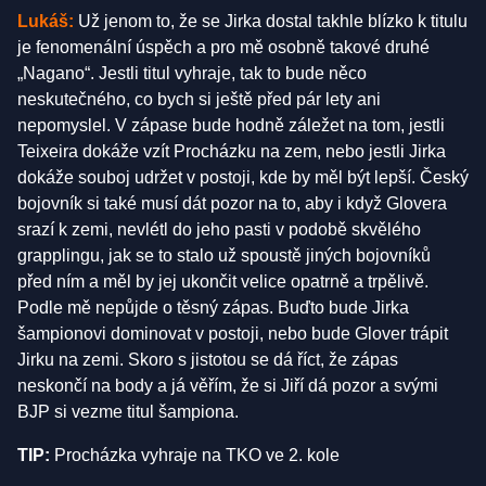
Lukáš
:
Už jenom to, že se Jirka dostal takhle blízko k titulu
je fenomenální úspěch a pro mě osobně takové druhé
„Nagano“. Jestli titul vyhraje, tak to bude něco
neskutečného, co bych si ještě před pár lety ani
nepomyslel. V zápase bude hodně záležet na tom, jestli
Teixeira dokáže vzít Procházku na zem, nebo jestli Jirka
dokáže souboj udržet v postoji, kde by měl být lepší. Český
bojovník si také musí dát pozor na to, aby i když Glovera
srazí k zemi, nevlétl do jeho pasti v podobě skvělého
grapplingu, jak se to stalo už spoustě jiných bojovníků
před ním a měl by jej ukončit velice opatrně a trpělivě.
Podle mě nepůjde o těsný zápas. Buďto bude Jirka
šampionovi dominovat v postoji, nebo bude Glover trápit
Jirku na zemi. Skoro s jistotou se dá říct, že zápas
neskončí na body a já věřím, že si Jiří dá pozor a svými
BJP si vezme titul šampiona.
TIP:
Procházka vyhraje na TKO ve 2. kole