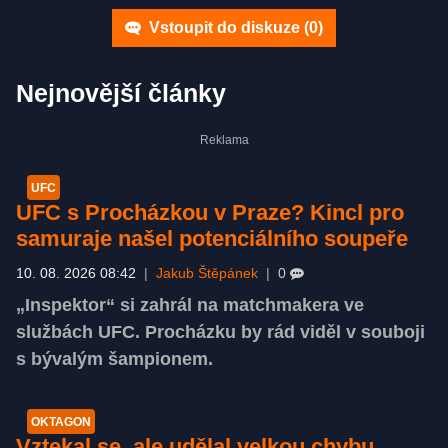
Vstoupit do diskuze (
0
)
Nejnovější články
UFC
UFC s Procházkou v Praze? Kincl pro
samuraje našel potenciálního soupeře
10. 08. 2026 08:42
|
Jakub Štěpánek
|
0
„Inspektor“ si zahrál na matchmakera ve
službách UFC. Procházku by rád viděl v souboji
s bývalým šampionem.
OKTAGON
Vztekal se, ale udělal velkou chybu,