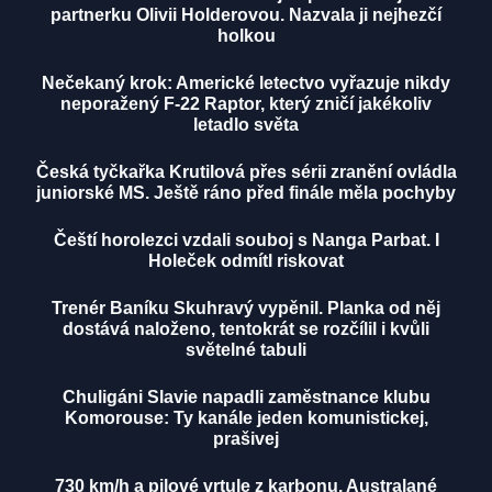
partnerku Olivii Holderovou. Nazvala ji nejhezčí
holkou
Nečekaný krok: Americké letectvo vyřazuje nikdy
neporažený F-22 Raptor, který zničí jakékoliv
letadlo světa
Česká tyčkařka Krutilová přes sérii zranění ovládla
juniorské MS. Ještě ráno před finále měla pochyby
Čeští horolezci vzdali souboj s Nanga Parbat. I
Holeček odmítl riskovat
Trenér Baníku Skuhravý vypěnil. Planka od něj
dostává naloženo, tentokrát se rozčílil i kvůli
světelné tabuli
Chuligáni Slavie napadli zaměstnance klubu
Komorouse: Ty kanále jeden komunistickej,
prašivej
730 km/h a pilové vrtule z karbonu. Australané