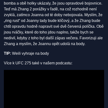
bomba a obě holky ukázaly, že jsou opravdové bojovnice.
Teď má Zhang 2 porážky v řadě, na což rozhodně není
zvyklá, zatímco Joanna od té doby nebojovala. Myslím, že
„ring rust“ od Joanny tady bude klíčový, a že Zhang bude
chtít opravdu hodně napravit své dvě červená políčka. Obě
jsou rváčky, které do toho jdou naplno, takže bych se
nedivil, kdyby z toho byl další zápas večera. Favorizuji ale
Zhang a myslím, že Joannu opět udolá na body.
TIP:
Weili vyhraje na body
Více k UFC 275 také v našem podcastu: