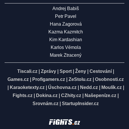
Andrej Babiš
Petr Pavel
Hana Zagorová
Kazma Kazmitch
Kim Kardashian
Karlos Vémola
Marek Ztracený
Tiscali.cz
|
Zprávy
|
Sport
|
Ženy
|
Cestování
|
Games.cz
|
Profigamers.cz
|
ZeStolu.cz
|
Osobnosti.cz
|
Karaoketexty.cz
|
Úschovna.cz
|
Nedd.cz
|
Moulík.cz
|
Fights.cz
|
Dokina.cz
|
CZhity.cz
|
Našepeníze.cz
|
Srovnám.cz
|
StartupInsider.cz