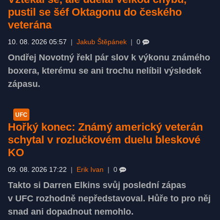
pustil se šéf Oktagonu do českého
veterána
10. 08. 2026 05:57
|
Jakub Štěpánek
|
0
Ondřej Novotný řekl pár slov k výkonu známého
boxera, kterému se ani trochu nelíbil výsledek
zápasu.
UFC
Hořký konec: Známý americký veterán
schytal v rozlučkovém duelu bleskové
KO
09. 08. 2026 17:22
|
Erik Ivan
|
0
Takto si Darren Elkins svůj poslední zápas
v UFC rozhodně nepředstavoval. Hůře to pro něj
snad ani dopadnout nemohlo.