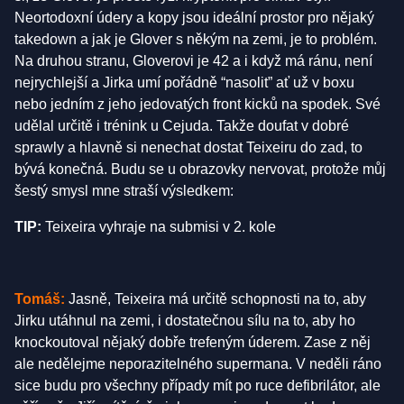
Neortodoxní údery a kopy jsou ideální prostor pro nějaký
takedown a jak je Glover s někým na zemi, je to problém.
Na druhou stranu, Gloverovi je 42 a i když má ránu, není
nejrychlejší a Jirka umí pořádně “nasolit” ať už v boxu
nebo jedním z jeho jedovatých front kicků na spodek. Své
udělal určitě i trénink u Cejuda. Takže doufat v dobré
sprawly a hlavně si nenechat dostat Teixeiru do zad, to
bývá konečná. Budu se u obrazovky nervovat, protože můj
šestý smysl mne straší výsledkem:
TIP:
Teixeira vyhraje na submisi v 2. kole
Tomáš:
Jasně, Teixeira má určitě schopnosti na to, aby
Jirku utáhnul na zemi, i dostatečnou sílu na to, aby ho
knockoutoval nějaký dobře trefeným úderem. Zase z něj
ale nedělejme neporazitelného supermana. V neděli ráno
sice budu pro všechny případy mít po ruce defibrilátor, ale