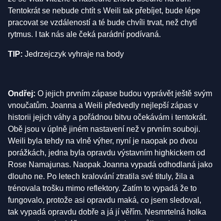
Tentokrát se nebude chtít s Weili tak přebíjet, bude lépe
pracovat se vzdáleností a té bude chvíli trvat, než chytí
rytmus. I tak nás ale čeká parádní podívaná.
TIP:
Jedrzejczyk vyhraje na body
Ondřej:
O jejich prvním zápase budou vyprávět ještě svým
vnoučatům. Joanna a Weili předvedly nejlepší zápas v
historii jejich váhy a pořádnou bitvu očekávám i tentokrát.
Obě jsou v úplně jiném nastavení než v prvním souboji.
Weili byla tehdy na vlně výher, nyní je naopak po dvou
porážkách, jedna byla opravdu výstavním highkickem od
Rose Namajunas. Naopak Joanna vypadá odhodlaná jako
dlouho ne. Po letech kralování ztratila své tituly, žila a
trénovala trošku mimo reflektory. Zatím to vypadá že to
fungovalo, protože asi opravdu maká, co jsem sledoval,
tak vypadá opravdu dobře a já jí věřím. Nesmrtelná holka