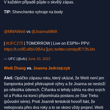
V každém případě půjde o skvělý zápas.
TIP:
Shevchenko vyhraje na body
@MMAWeili
vs
@JoannaMMA
[
#UFC275
| TOMORROW | Live on ESPN+ PPV:
https://t.co/IEu8bU0BAa
]
pic.twitter.com/pyfEY3hJdx
— UFC (@ufc)
June 10, 2022
Weili Zhang
vs.
Joanna Jedrzejczyk
Aleš:
Opáčko zápasu roku, který ukázal, že Weili není jen
šampionka jedné překvapivé výhry a že Joanna se nesloží
po několika úderech. Číňanka si tehdy sáhla na dno svých
sil a Polka na konci připomínala postavu ze Star Treku
(původní série). Proti Joanně tentokrát hovoří fakt, že
nebojovala přes dva roky a to se skoro vždy projeví. Weili