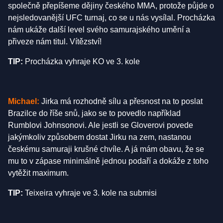
společně přepíšeme dějiny českého MMA, protože půjde o
nejsledovanější UFC turnaj, co se u nás vysílal. Procházka
nám ukáže další level svého samurajského umění a
přiveze nám titul. Vítězství!
TIP:
Procházka vyhraje KO ve 3. kole
Michael:
Jirka má rozhodně sílu a přesnost na to poslat
Brazilce do říše snů, jako se to povedlo například
Rumblovi Johnsonovi. Ale jestli se Gloverovi povede
jakýmkoliv způsobem dostat Jirku na zem, nastanou
českému samuraji krušné chvíle. A já mám obavu, že se
mu to v zápase minimálně jednou podaří a dokáže z toho
vytěžit maximum.
TIP:
Teixeira vyhraje ve 3. kole na submisi