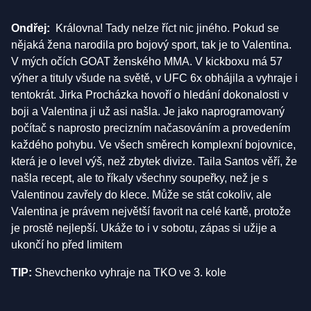
Ondřej:
Královna! Tady nelze říct nic jiného. Pokud se
nějaká žena narodila pro bojový sport, tak je to Valentina.
V mých očích GOAT ženského MMA. V kickboxu má 57
výher a tituly všude na světě, v UFC 6x obhájila a vyhraje i
tentokrát. Jirka Procházka hovoří o hledání dokonalosti v
boji a Valentina ji už asi našla. Je jako naprogramovaný
počítač s naprosto precizním načasováním a provedením
každého pohybu. Ve všech směrech komplexní bojovnice,
která je o level výš, než zbytek divize. Taila Santos věří, že
našla recept, ale to říkaly všechny soupeřky, než je s
Valentinou zavřely do klece. Může se stát cokoliv, ale
Valentina je právem největší favorit na celé kartě, protože
je prostě nejlepší. Ukáže to i v sobotu, zápas si užije a
ukončí ho před limitem
TIP:
Shevchenko vyhraje na TKO ve 3. kole