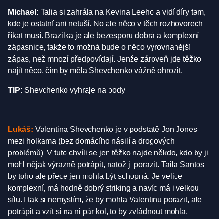
Michael:
Talia si zahrála na Kevina Leeho a vidí díry tam,
kde je ostatní ani netuší. No ale něco v těch rozhovorech
říkat musí. Brazilka je ale bezesporu dobrá a komplexní
zápasnice, takže to možná bude o něco vyrovnanější
zápas, než mnozí předpovídají. Jenže zároveň jde těžko
najít něco, čím by měla Shevchenko vážně ohrozit.
TIP:
Shevchenko vyhraje na body
Lukáš
:
Valentina Shevchenko je v podstatě Jon Jones
mezi holkama (bez domácího násilí a drogových
problémů). V tuto chvíli se jen těžko najde někdo, kdo by ji
mohl nějak výrazně potrápit, natož ji porazit. Taila Santos
by toho ale přece jen mohla být schopná. Je velice
komplexní, má hodně dobrý striking a navíc má i velkou
sílu. I tak si nemyslím, že by mohla Valentinu porazit, ale
potrápit a vzít si na ni pár kol, to by zvládnout mohla.