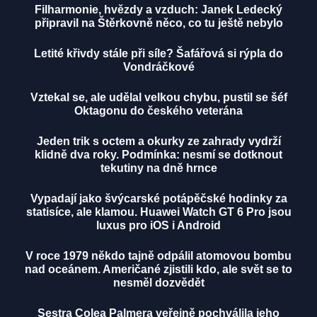
Filharmonie, hvězdy a vzduch: Janek Ledecký
připravil na Štěrkovně něco, co tu ještě nebylo
Letité křivdy stále při síle? Šafářová si rýpla do
Vondráčkové
Vztekal se, ale udělal velkou chybu, pustil se šéf
Oktagonu do českého veterána
Jeden trik s octem a okurky ze zahrady vydrží
klidně dva roky. Podmínka: nesmí se dotknout
tekutiny na dně hrnce
Vypadají jako švýcarské potápěčské hodinky za
statisíce, ale klamou. Huawei Watch GT 6 Pro jsou
luxus pro iOS i Android
V roce 1979 někdo tajně odpálil atomovou bombu
nad oceánem. Američané zjistili kdo, ale svět se to
nesměl dozvědět
Sestra Colea Palmera veřejně pochválila jeho