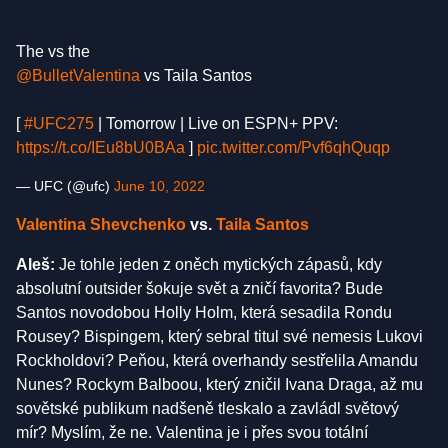
The vs the
@BulletValentina
vs Taila Santos
[
#UFC275
| Tomorrow | Live on ESPN+ PPV:
https://t.co/IEu8bU0BAa
]
pic.twitter.com/Pvf6qhQuqp
— UFC (@ufc)
June 10, 2022
Valentina Shevchenko
vs.
Taila Santos
Aleš:
Je tohle jeden z oněch mytických zápasů, kdy
absolutní outsider šokuje svět a zničí favorita? Bude
Santos novodobou Holly Holm, která sesadila Rondu
Rousey? Bispingem, který sebral titul své nemesis Lukovi
Rockholdovi? Peňou, která overhandy sestřelila Amandu
Nunes? Rockym Balboou, který zničil Ivana Draga, až mu
sovětské publikum nadšeně tleskalo a zavládl světový
mír? Myslím, že ne. Valentina je i přes svou totální