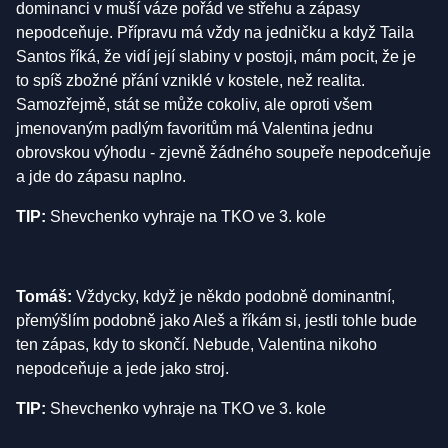
dominanci v muší váze pořád ve střehu a zápasy
nepodceňuje. Přípravu má vždy na jedničku a když Taila
Santos říká, že vidí její slabiny v postoji, mám pocit, že je
to spíš zbožné přání vzniklé v kostele, než realita.
Samozřejmě, stát se může cokoliv, ale oproti všem
jmenovaným padlým favoritům má Valentina jednu
obrovskou výhodu - zjevně žádného soupeře nepodceňuje
a jde do zápasu naplno.
TIP:
Shevchenko vyhraje na TKO ve 3. kole
Tomáš:
Vždycky, když je někdo podobně dominantní,
přemýšlím podobně jako Aleš a říkám si, jestli tohle bude
ten zápas, kdy to skončí. Nebude, Valentina nikoho
nepodceňuje a jede jako stroj.
TIP:
Shevchenko vyhraje na TKO ve 3. kole