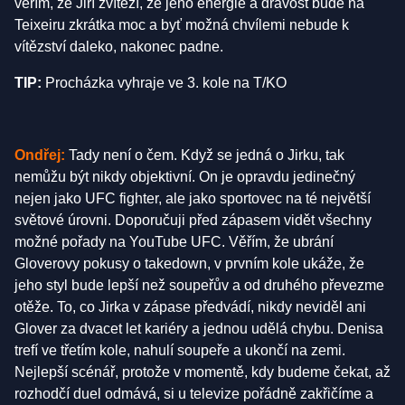
věřím, že Jiří zvítězí, že jeho energie a dravost bude na
Teixeiru zkrátka moc a byť možná chvílemi nebude k
vítězství daleko, nakonec padne.
TIP:
Procházka vyhraje ve 3. kole na T/KO
Ondřej:
Tady není o čem. Když se jedná o Jirku, tak
nemůžu být nikdy objektivní. On je opravdu jedinečný
nejen jako UFC fighter, ale jako sportovec na té největší
světové úrovni. Doporučuji před zápasem vidět všechny
možné pořady na YouTube UFC. Věřím, že ubrání
Gloverovy pokusy o takedown, v prvním kole ukáže, že
jeho styl bude lepší než soupeřův a od druhého převezme
otěže. To, co Jirka v zápase předvádí, nikdy neviděl ani
Glover za dvacet let kariéry a jednou udělá chybu. Denisa
trefí ve třetím kole, nahulí soupeře a ukončí na zemi.
Nejlepší scénář, protože v momentě, kdy budeme čekat, až
rozhodčí duel odmává, si u televize pořádně zakřičíme a