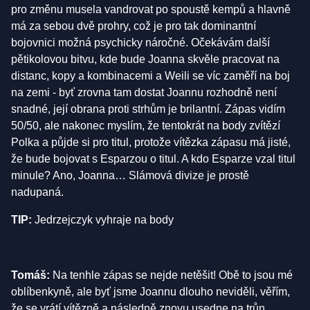
pro změnu musela vandrovat po spoustě kempů a hlavně
má za sebou dvě prohry, což je pro tak dominantní
bojovnici možná psychicky náročné. Očekávám další
pětikolovou bitvu, kde bude Joanna skvěle pracovat na
distanc, kopy a kombinacemi a Weili se víc zaměří na boj
na zemi - byť zrovna tam dostat Joannu rozhodně není
snadné, její obrana proti strhům je brilantní. Zápas vidím
50/50, ale nakonec myslím, že tentokrát na body zvítězí
Polka a půjde si pro titul, protože vítězka zápasu má jisté,
že bude bojovat s Esparzou o titul. A kdo Esparze vzal titul
minule? Ano, Joanna… Slámová divize je prostě
nadupaná.
TIP:
Jedrzejczyk vyhraje na body
Tomáš:
Na tenhle zápas se nejde netěšit! Obě to jsou mé
oblíbenkyně, ale byť jsme Joannu dlouho neviděli, věřím,
že se vrátí vítězně a následně znovu usedne na trůn.