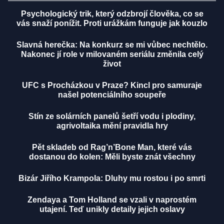
Psychologický trik, který odzbrojí člověka, co se
vás snaží ponížit. Proti urážkám funguje jak kouzlo
Slavná herečka: Na konkurz se mi vůbec nechtělo.
Nakonec jí role v milovaném seriálu změnila celý
život
UFC s Procházkou v Praze? Kincl pro samuraje
našel potenciálního soupeře
Stín ze solárních panelů šetří vodu i plodiny,
agrivoltaika mění pravidla hry
Pět skladeb od Rag’n’Bone Man, které vás
dostanou do kolen: Měli byste znát všechny
Bizár Jiřího Krampola: Dluhy mu rostou i po smrti
Zendaya a Tom Holland se vzali v naprostém
utajení. Teď unikly detaily jejich oslavy