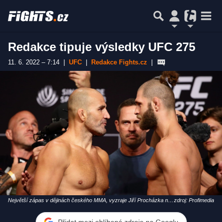
Redakce tipuje výsledky UFC 275
11. 6. 2022 – 7:14
|
UFC
|
Redakce Fights.cz
|
Největší zápas v dějinách českého MMA, vyzraje Jiří Procházka na
zdroj: Profimedia
zkušeného Teixeiru?
Přidat mezi oblíbené zdroje na Googlu