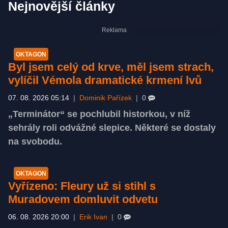
Nejnovější články
OKTAGON
Byl jsem celý od krve, měl jsem strach,
vylíčil Vémola dramatické krmení lvů
07. 08. 2026 05:14
|
Dominik Pařízek
|
0
„Terminátor“ se pochlubil historkou, v níž
sehrály roli odvážné slepice. Některé se dostaly
na svobodu.
OKTAGON
Vyřízeno: Fleury už si stihl s
Muradovem domluvit odvetu
06. 08. 2026 20:00
|
Erik Ivan
|
0