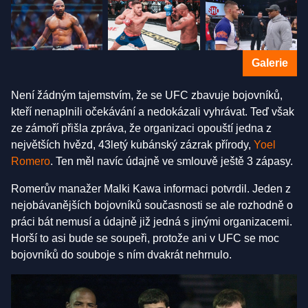
Galerie
Není žádným tajemstvím, že se UFC zbavuje bojovníků,
kteří nenaplnili očekávání a nedokázali vyhrávat. Teď však
ze zámoří přišla zpráva, že organizaci opouští jedna z
největších hvězd, 43letý kubánský zázrak přírody,
Yoel
Romero
. Ten měl navíc údajně ve smlouvě ještě 3 zápasy.
Romerův manažer Malki Kawa informaci potvrdil. Jeden z
nejobávanějších bojovníků současnosti se ale rozhodně o
práci bát nemusí a údajně již jedná s jinými organizacemi.
Horší to asi bude se soupeři, protože ani v UFC se moc
bojovníků do souboje s ním dvakrát nehrnulo.