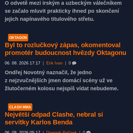
O odvetě mezi irským a uzbeckým válečníkem
se začalo mluvit prakticky ihned po skončení
jejich napínavého titulového střetu.
OKTAGON
Byl to rozlučkový zápas, okomentoval
promotér budoucnost hvězdy Oktagonu
06. 08. 2026 17:17
|
Erik Ivan
|
0
Ondřej Novotný naznačil, že jedno
z nejzvučnějších jmen domácí scény už ve
žlutočerném kolosu nejspíš vídat nebudeme.
CLASH MMA
Největší odpad Clashe, nebral si
servítky Karlos Benda
06. 08. 2026 05:17
|
Dominik Pařízek
|
0