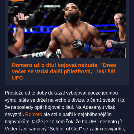
Romero už o titul bojovat nebude. "Dnes
večer se vzdal další příležitosti," řekl šéf
UFC
Přestože od té doby dokázal vybojovat pouze jedinou
výhru, stále se držel na vrcholu divize, o čemž svědčí i to,
že naposledy opět bojoval o titul. Na Adesanyu však
nevyzrál.
Romero
ale stále patřil k nejoblíbenějším
bojovníkům, takže je celkem šok, že ho UFC nechalo jít.
Vedení ani samotný "Soldier of God" se zatím nevyjádřili,