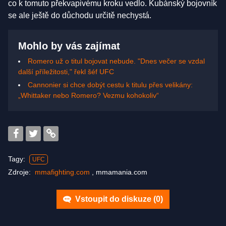
co k tomuto překvapivému kroku vedlo. Kubánský bojovník
se ale ještě do důchodu určitě nechystá.
Mohlo by vás zajímat
Romero už o titul bojovat nebude. "Dnes večer se vzdal
další příležitosti," řekl šéf UFC
Cannonier si chce dobýt cestu k titulu přes velikány:
„Whittaker nebo Romero? Vezmu kohokoliv“
Tagy:
UFC
Zdroje:
mmafighting.com
,
mmamania.com
Vstoupit do diskuze (
0
)