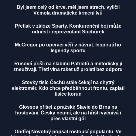
Byl jsem celý od krve, měl jsem strach, vylíčil
Vémola dramatické krmení lvů
Přetlak v záloze Sparty. Konkurenční boj může
odnést i reprezentant Sochůrek
McGregor po operaci věří v návrat. Inspirují ho
legendy sportu
Rusové přišli na slabinu Patriotů a metodicky ji
zneužívají. Třetí vlna raket už proletí bez odporu
Stovky tisíc Čechů stále čekají na chytrý
elektroměr. Kdo chce předběhnout frontu, zaplatí
tisíce korun
Glossoa přišel z pražské Slavie do Brna na
hostování. Česky neumí, ale na hřišti vyčnívá i
přes vlastní gól
Ondřej Novotný popsal rostoucí popularitu. Ve