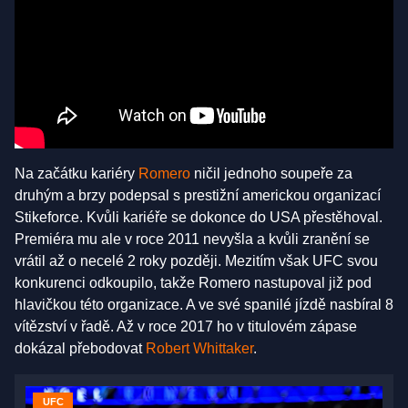
Na začátku kariéry
Romero
ničil jednoho soupeře za
druhým a brzy podepsal s prestižní americkou organizací
Stikeforce. Kvůli kariéře se dokonce do USA přestěhoval.
Premiéra mu ale v roce 2011 nevyšla a kvůli zranění se
vrátil až o necelé 2 roky později. Mezitím však UFC svou
konkurenci odkoupilo, takže Romero nastupoval již pod
hlavičkou této organizace. A ve své spanilé jízdě nasbíral 8
vítězství v řadě. Až v roce 2017 ho v titulovém zápase
dokázal přebodovat
Robert Whittaker
.
UFC