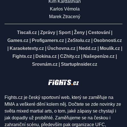
Kim Kardashian
Karlos Vémola
Marek Ztracený
Tiscali.cz
|
Zprávy
|
Sport
|
Ženy
|
Cestování
|
Games.cz
|
Profigamers.cz
|
ZeStolu.cz
|
Osobnosti.cz
|
Karaoketexty.cz
|
Úschovna.cz
|
Nedd.cz
|
Moulík.cz
|
Fights.cz
|
Dokina.cz
|
CZhity.cz
|
Našepeníze.cz
|
Srovnám.cz
|
StartupInsider.cz
Fights.cz je český sportovní web, který se zaměřuje na
MMA a veškeré dění kolem něj. Dočtete se zde novinky ze
světa mixed martial arts, o tom, jaké zápasy se chystají i
jak dopadly už proběhlé. Zaměřujeme se na českou i
zahraniční scénu, především pak organizace UFC,