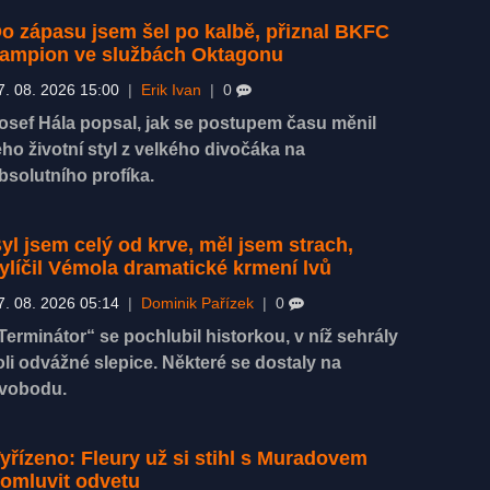
o zápasu jsem šel po kalbě, přiznal BKFC
ampion ve službách Oktagonu
7. 08. 2026 15:00
|
Erik Ivan
|
0
osef Hála popsal, jak se postupem času měnil
eho životní styl z velkého divočáka na
bsolutního profíka.
yl jsem celý od krve, měl jsem strach,
ylíčil Vémola dramatické krmení lvů
7. 08. 2026 05:14
|
Dominik Pařízek
|
0
Terminátor“ se pochlubil historkou, v níž sehrály
oli odvážné slepice. Některé se dostaly na
vobodu.
yřízeno: Fleury už si stihl s Muradovem
omluvit odvetu