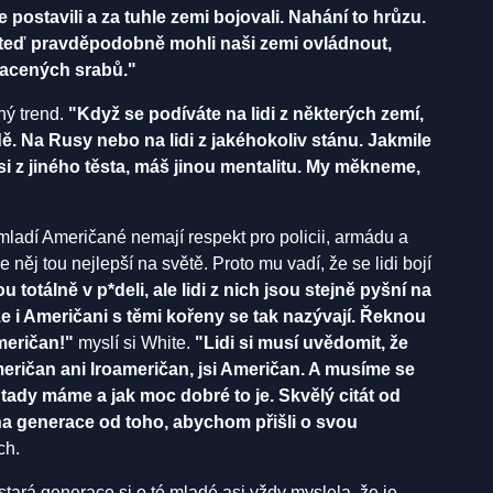
se postavili a za tuhle zemi bojovali. Nahání to hrůzu.
 teď pravděpodobně mohli naši zemi ovládnout,
racených srabů."
ný trend.
"Když se podíváte na lidi z některých zemí,
ě. Na Rusy nebo na lidi z jakéhokoliv stánu. Jakmile
jsi z jiného těsta, máš jinou mentalitu. My m
ěkneme,
mladí Američané nemají respekt pro policii, armádu a
e něj tou nejlepší na světě. Proto mu vadí, že se lidi bojí
 totálně v p*deli, ale lidi z nich jsou stejně pyšní na
 že i Američani s těmi kořeny se tak nazývají. Řeknou
Američan!"
myslí si White.
"Lidi si musí uvědomit, že
meričan ani Iroameričan, jsi Američan. A musíme se
 tady máme a jak moc dobré to je. Skvělý citát od
na generace od toho, abychom přišli o svou
ch.
e stará generace si o té mladé asi vždy myslela, že je