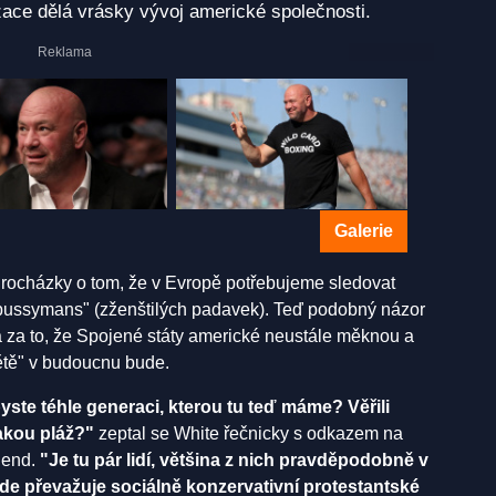
zace dělá vrásky vývoj americké společnosti.
Galerie
Procházky o tom, že v Evropě potřebujeme sledovat
pussymans" (zženštilých padavek). Teď podobný názor
á za to, že Spojené státy americké neustále měknou a
větě" v budoucnu bude.
byste téhle generaci, kterou tu teď máme? Věřili
akou pláž?"
zeptal se White řečnicky s odkazem na
Send.
"Je tu pár lidí, většina z nich pravděpodobně v
kde převažuje sociálně konzervativní protestantské