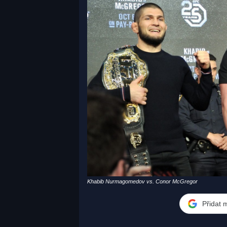
Khabib Nurmagomedov vs. Conor McGregor
Přidat 