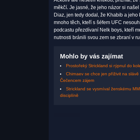
měkčí. Je jasné, že jeho názor si naše
Diaz, jen tedy dodal, že Khabib a jeho
mnoho těch, kteří s šéfem UFC nesouhla
podcastu přezdívaní Nelk boys, kteří m
nutnosti bránili svou zem se zbraní v ru
Mohlo by vás zajímat
Prostořeký Strickland si rýpnul do k
Chimaev se chce jen přiživit na slávě 
Čečencem zájem
Strickland se vysmíval ženskému MMA 
disciplíně