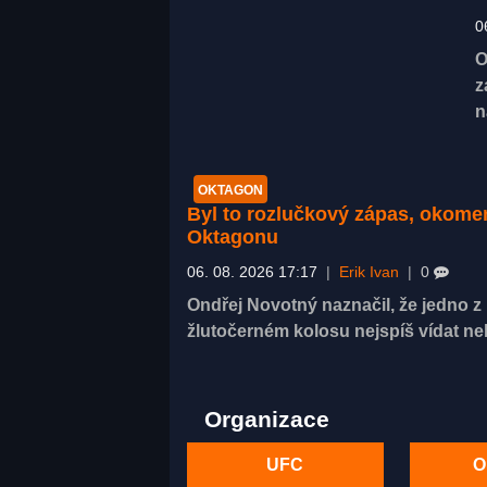
0
O
z
n
OKTAGON
Byl to rozlučkový zápas, okom
Oktagonu
06. 08. 2026 17:17
|
Erik Ivan
|
0
Ondřej Novotný naznačil, že jedno 
žlutočerném kolosu nejspíš vídat n
Organizace
UFC
O