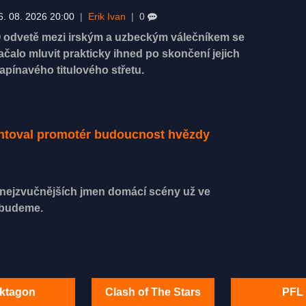
6. 08. 2026 20:00
|
Erik Ivan
|
0
 odvetě mezi irským a uzbeckým válečníkem se
ačalo mluvit prakticky ihned po skončení jejich
apínavého titulového střetu.
entoval promotér budoucnost hvězdy
z nejzvučnějších jmen domácí scény už ve
ebudeme.
ktagon
Clash of The Stars
PFL