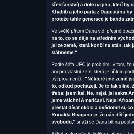
křesťanství) a dole na jihu, kteří by 
Khabib a jeho parta z Dagestánu by
protože tahle generace je banda zat
Ve světě přitom Dana vidí přesně opač
na to, co se děje na středním východ
jsi ze země, která končí na stán, tak 
slábneme."
Podle šéfa UFC je problém i v tom, že 
ani pro vlastní zem, která je přitom podl
být proameričtí.
"Některé jiné země jsou
to, odkud pocházejí. Je to tak silné,
třeba: jsem Ital. Ne, nejsi, jsi sakra 
jsme všichni Američani. Nejsi Afroa
přestat dívat okolo a uvědomit si, co
Ronalda Reagana je, že nás dělí jed
svobodu,"
snaží se Dana bít na popla
Ačkoliv ale nešetřil kritikou, přiznal, ž