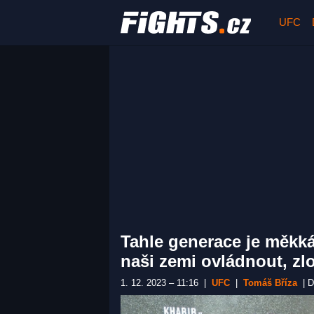
UFC
Tahle generace je měkká
naši zemi ovládnout, zl
1. 12. 2023 – 11:16
|
UFC
|
Tomáš Bříza
|
D