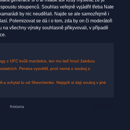
l spoustu stoupenců. Souhlas veřejně vyjádřil třeba Nate
 kamarádi by nic neudělali. Najde se ale samozřejmě i
sí. Polemizovat se dá i o tom, zda by on či moderátoři
u na všechny výroky souhlasně přikyvovali, v případě
ce.
olegy z UFC kvůli manželce, ten mu teď hrozí žalobou
ostatních. Pereira vysvětlil, proč nemá o souboj s
a schytal to od Shevchenko. Nejspíš si dají souboj v jiné