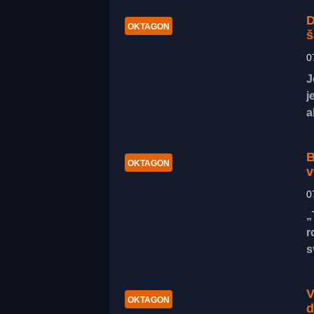
D
OKTAGON
š
0
J
j
a
B
OKTAGON
v
0
„
r
s
V
OKTAGON
d