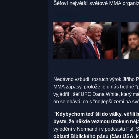
Šéfovi největší světové MMA organi
Nedávno vzbudil rozruch výrok Jiřího 
MMA zápasy, protože je u nás hodně "
vyjádřil i šéf UFC Dana White, který m
on se obává, co s "nejlepší zemí na s
"Kdybychom teď šli do války, věřili 
byste, že někde vezmou útokem něj
vylodění v Normandii v podcastu Full 
oblasti Biblického pásu (část USA, 