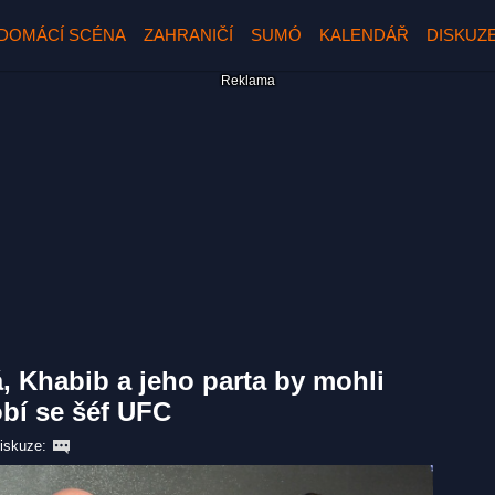
DOMÁCÍ SCÉNA
ZAHRANIČÍ
SUMÓ
KALENDÁŘ
DISKUZ
, Khabib a jeho parta by mohli
obí se šéf UFC
iskuze: