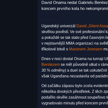
David Onama nedal Gabrielu Benitez
koncem prvního kola ho nekompromis
Ugandský univerzál
David „Silent Ass
skvělou pověstí. Ve své profesionální k
a pokaždé se tak stalo před časovým lim
v nejslavnější MMA organizaci na svě
tříkolové bitvě s
Masonem Jonesem
mus
Dnes v noci dostal Onama na turnaji
Benitezem
se měl původně utkat v rámc
30 % odměny)
a duel se tak uskutečnil
však Uganďana nezastavila od parádní
Od začátku zápasu bylo zcela evidentní
několika divokých přestřelek. Z těch zp
podařilo skvěle zasáhnout soupeřovo t
vygradovalo minutu před koncem první