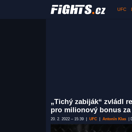
UFC
„Tichý zabiják“ zvládl r
pro milionový bonus za
20. 2. 2022 – 15:39
|
UFC
|
Antonín Klas
|