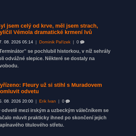
yl jsem celý od krve, měl jsem strach,
ylíčil Vémola dramatické krmení lvů
7. 08. 2026 05:14
|
Dominik Pařízek
|
0
Terminátor“ se pochlubil historkou, v níž sehrály
oli odvážné slepice. Některé se dostaly na
vobodu.
yřízeno: Fleury už si stihl s Muradovem
omluvit odvetu
6. 08. 2026 20:00
|
Erik Ivan
|
0
 odvetě mezi irským a uzbeckým válečníkem se
ačalo mluvit prakticky ihned po skončení jejich
apínavého titulového střetu.