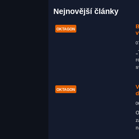
Nejnovější články
B
OKTAGON
v
0
„
r
s
V
OKTAGON
d
0
O
z
n