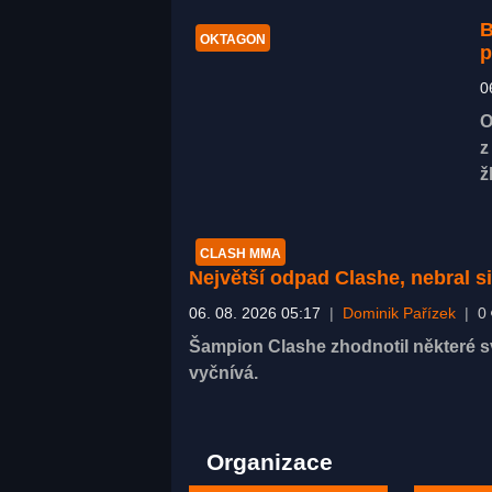
B
OKTAGON
p
0
O
z
ž
CLASH MMA
Největší odpad Clashe, nebral s
06. 08. 2026 05:17
|
Dominik Pařízek
|
0
Šampion Clashe zhodnotil některé sv
vyčnívá.
Organizace