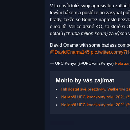
V tu chvíli totiž svojí agresivitou zatla
levým hákem a posléze ho zasypal pořá
brady, takže se Benitez naprosto bezv
o realitě. Velice drsné KO, za které si
dolarů
(zhruba milion korun)
za výkon v
David Onama with some badass combos t
@DavidOnama145
pic.twitter.com/y
— UFC Kenya (@UFCFansKenya)
Februar
Mohlo by vás zajímat
Hill dostál své přezdívky, Walkerovi 
Nejlepší UFC knockouty roku 2021 (čá
Nejlepší UFC knockouty roku 2021 (čá