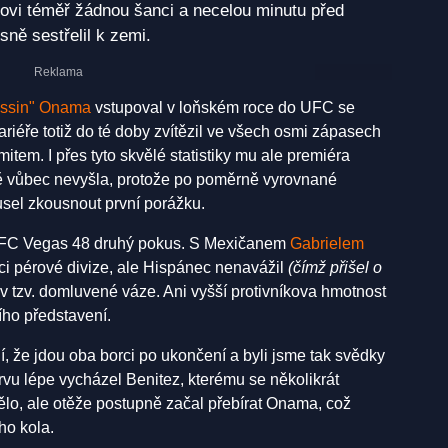
ovi téměř žádnou šanci a necelou minutu před
ně sestřelil k zemi.
assin" Onama
vstupoval v loňském roce do UFC se
ariéře totiž do té doby zvítězil ve všech osmi zápasech
item. I přes tyto skvělé statistiky mu ale premiéra
tě vůbec nevyšla, protože po poměrně vyrovnané
el zkousnout první porážku.
 UFC Vegas 48 druhý pokus. S Mexičanem
Gabrielem
i pérové divize, ale Hispánec nenavážil
(čímž přišel o
 v tzv. domluvené váze. Ani vyšší protivníkova hmotnost
ho představení.
, že jdou oba borci po ukončení a byli jsme tak svědky
rvu lépe vycházel Benitez, kterému se několikrát
ělo, ale otěže postupně začal přebírat Onama, což
ho kola.