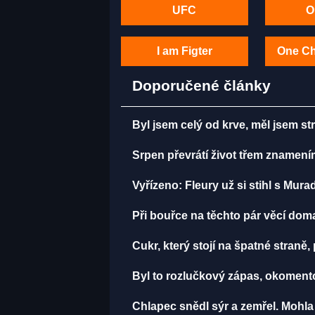
UFC
O
I am Figter
One C
Doporučené články
Byl jsem celý od krve, měl jsem st
Srpen převrátí život třem znamení
Vyřízeno: Fleury už si stihl s Mu
Při bouřce na těchto pár věcí do
Cukr, který stojí na špatné straně
Byl to rozlučkový zápas, okomen
Chlapec snědl sýr a zemřel. Mohla