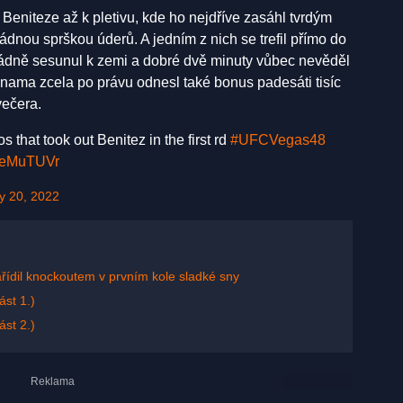
čil Beniteze až k pletivu, kde ho nejdříve zasáhl tvrdým
dnou sprškou úderů. A jedním z nich se trefil přímo do
ládně sesunul k zemi a dobré dvě minuty vůbec nevěděl
 Onama zcela po právu odnesl také bonus padesáti tisíc
ečera.
hat took out Benitez in the first rd
#UFCVegas48
7HeMuTUVr
y 20, 2022
zařídil knockoutem v prvním kole sladké sny
st 1.)
st 2.)