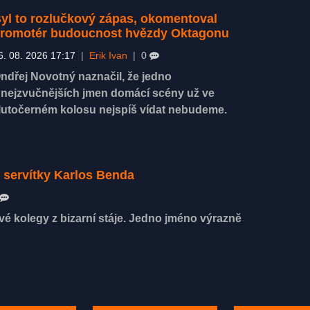
yl to rozlučkový zápas, okomentoval
romotér budoucnost hvězdy Oktagonu
6. 08. 2026 17:17
|
Erik Ivan
|
0
ndřej Novotný naznačil, že jedno
 nejzvučnějších jmen domácí scény už ve
lutočerném kolosu nejspíš vídat nebudeme.
i servítky Karlos Benda
é kolegy z bizarní stáje. Jedno jméno výrazně