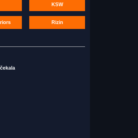
KSW
riors
Rizin
 čekala