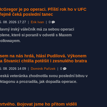
cGregor je po operaci. Příští rok ho v UFC
řejmě čeká poslední tanec
5. 08. 2026 17:27
|
Erik Ivan
|
0
lavný irský válečník má za sebou operaci
olene, které si poranil v odvetě s Maxem
ollowayem.
sem na nás hrdá, hlásí Pudilová. Výkonem
a Štvanici chtěla potěšit i zesnulého bratra
5. 08. 2026 14:09
|
Dominik Pařízek
|
0
eská veteránka zhodnotila svou poslední bitvu v
ktagonu a prozradila, jak dopadla operace.
rtvého. Bojovat jsme ho přitom viděli