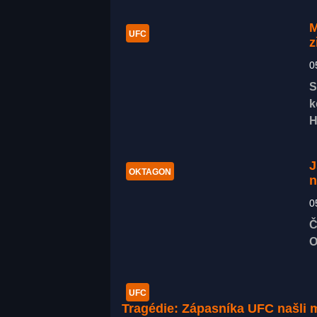
M
UFC
z
0
S
k
H
J
OKTAGON
n
0
Č
O
UFC
Tragédie: Zápasníka UFC našli m