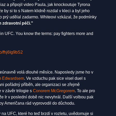
az a připojil video Paula, jak knockoutuje Tyrona
by si to s Natem klidně rozdal v kleci a byl jeho
o prý udělal zadarmo. Whiteovi vzkázal, že podmínky
m zdravotní péči."
t in UFC. You know the terms: pay fighters more and
.co/fhj6Ig9bS2
eúnavně volá dlouhé měsíce. Naposledy jsme ho v
m Edwardsem
. Ve vzduchu pak sice visel duel s
ni pořádný příběh, ale organizaci se zřejmě
v závěr trilogie s
Conorem McGregorem
. To ale pro
že Ir v poslední době nic nevyhrál. Další volbou pak
by Američana rád vyprovodil do důchodu.
 na UFC, které ho teď brzdí v rozletu, uvědomuje si