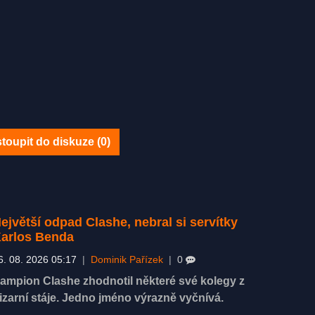
toupit do diskuze (
0
)
ejvětší odpad Clashe, nebral si servítky
arlos Benda
6. 08. 2026 05:17
|
Dominik Pařízek
|
0
ampion Clashe zhodnotil některé své kolegy z
izarní stáje. Jedno jméno výrazně vyčnívá.