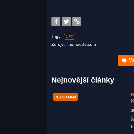
Tagy:
UFC
Zdroje:
themaclife.com
Vs
Nejnovější články
N
CLASH MMA
K
0
Š
b