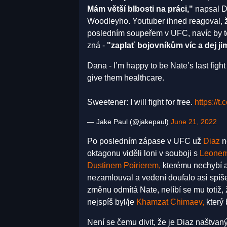
Mám větší blbosti na práci,"
napsal Di
Woodleyho. Youtuber ihned reagoval, že 
posledním soupeřem v UFC, navíc by t
zná -
"zaplať bojovníkům víc a dej ji
Dana - I’m happy to be Nate’s last figh
give them healthcare.
Sweetener: I will fight for free.
https://t
— Jake Paul (@jakepaul)
June 21, 2022
Po posledním zápase v UFC už
Diaz
n
oktagonu viděli loni v souboji s
Leone
Dustinem Poirierem,
kterému nechybí a
nezamlouval a vedení doufalo asi spíše 
změnu odmítá Nate, nelíbí se mu totiž, 
nejspíš byl/je
Khamzat Chimaev,
který 
Není se čemu divit, že je Diaz naštvaný