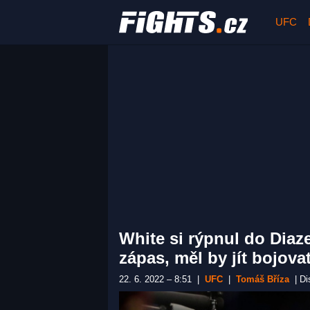
UFC
White si rýpnul do Diaze
zápas, měl by jít bojov
22. 6. 2022 – 8:51
|
UFC
|
Tomáš Bříza
|
Di