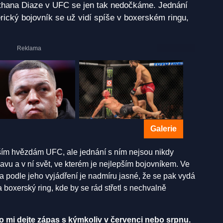
thana Diaze v UFC se jen tak nedočkáme. Jednání
rický bojovník se už vidí spíše v boxerském ringu,
Galerie
tším hvězdám UFC, ale jednání s ním nejsou nikdy
avu a v ní svět, ve kterém je nejlepším bojovníkem. Ve
 podle jeho vyjádření je nadmíru jasné, že se pak vydá
 boxerský ring, kde by se rád střetl s nechvalně
 mi dejte zápas s kýmkoliv v červenci nebo srpnu.