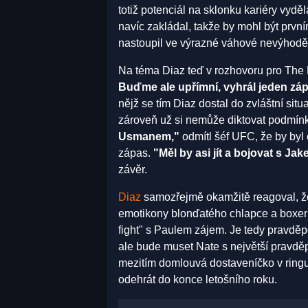
totiž potenciál na sklonku kariéry vydě
navíc zakládal, takže by mohl být první
nastoupil ve výrazné váhové nevýhodě
Na téma Diaz teď v rozhovoru pro The 
Buďme ale upřímní, vyhrál jeden záp
nějž se tím Diaz dostal do zvláštní situ
zároveň už si nemůže diktovat podmín
Usmanem,"
odmítl šéf UFC, že by byl
zápas.
"Měl by asi jít a bojovat s Ja
závěr.
Diaz
samozřejmě okamžitě reagoval, že 
emotikony blonďatého chlapce a boxerk
fight" s Paulem zájem. Je tedy pravdě
ale bude muset Nate s největší pravdě
mezitím domlouvá dostaveníčko v ring
odehrát do konce letošního roku.