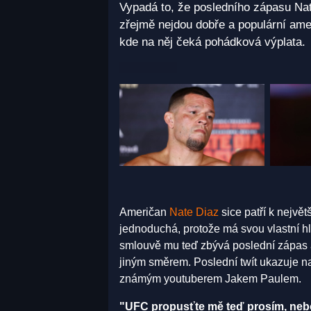
Vypadá to, že posledního zápasu Na
zřejmě nejdou dobře a populární ame
kde na něj čeká pohádková výplata.
Američan
Nate Diaz
sice patří k nejvě
jednoduchá, protože má svou vlastní hl
smlouvě mu teď zbývá poslední zápas a
jiným směrem. Poslední twít ukazuje na
známým youtuberem Jakem Paulem.
"UFC propusťte mě teď prosím, nebo