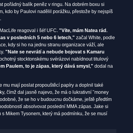
lat pořádný balík peněz v ringu. Na dobrém boxu si
m, kdo by Paulovi nadělil porážku, přestože by nejspíš
.
MacLife reagoval i šéf UFC.
"Víte, mám Natea rád.
as v posledních 5 nebo 6 letech,"
začal White, podle
ace, kdy si ho na jednu stranu organizace váží, ale
ky.
"Nate se nevrátí a nebude bojovat s Kamaru
 ochotný stocktonskému svérázovi nabídnout titulový
kem Paulem, to je zápas, který dává smysl,"
dodal na
mu mají poslat propouštěcí papíry a doplnil také
y, čímž dal jasně najevo, že má o lukrativní "money
podobné, že se ho v budoucnu dočkáme, ještě předtím
podobností absolvovat poslední MMA zápas. Jake si
u s Mikem Tysonem, který má podmínku, že se musí