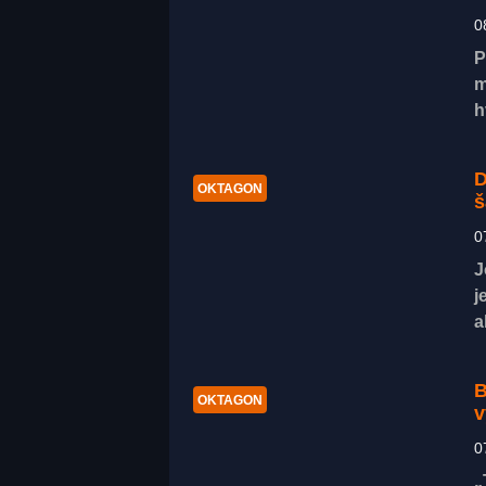
0
P
m
h
D
OKTAGON
š
0
J
j
a
B
OKTAGON
v
0
„