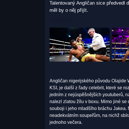
Talentovaný Angličan sice předvedl do
měl by o něj přijít.
Angličan nigerijského původu Olajide 
KSI, je další z řady celebrit, které se 
jedním z nejúspěšnějších youtuberů, ná
nalezl zlatou žílu v boxu. Mimo jiné s
souboji i jeho mladšího bráchu Jakea. N
neadekvátním soupeřům, na nichž sbí
jednoho večera.