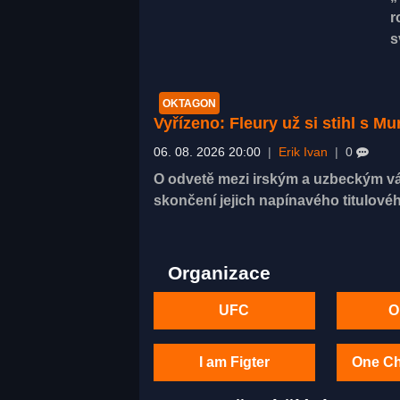
r
s
OKTAGON
Vyřízeno: Fleury už si stihl s 
06. 08. 2026 20:00
|
Erik Ivan
|
0
O odvetě mezi irským a uzbeckým vá
skončení jejich napínavého titulovéh
Organizace
UFC
O
I am Figter
One C