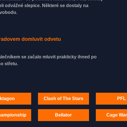
oli odvážné slepice. Některé se dostaly na
vobodu.
Muradovem domluvit odvetu
lečníkem se začalo mluvit prakticky ihned po
o střetu.
ktagon
Clash of The Stars
PFL
hampionship
Bellator
Cage War