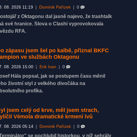
8. 08. 2026 11:19
|
Dominik Pařízek
|
0
ostojář z Oktagonu dal jasně najevo, že trashtalk
á své hranice. Slova o Clashi vyprovokovala
vězdu RFA.
o zápasu jsem šel po kalbě, přiznal BKFC
ampion ve službách Oktagonu
7. 08. 2026 15:00
|
Erik Ivan
|
0
osef Hála popsal, jak se postupem času měnil
eho životní styl z velkého divočáka na
bsolutního profíka.
yl jsem celý od krve, měl jsem strach,
ylíčil Vémola dramatické krmení lvů
7. 08. 2026 05:14
|
Dominik Pařízek
|
0
Terminátor“ se pochlubil historkou, v níž sehrály