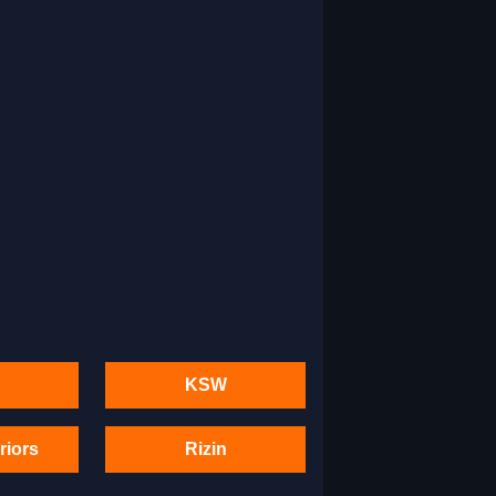
KSW
riors
Rizin