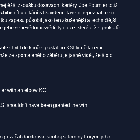
nejtěžší zkoušku dosavadní kariéry. Joe Fournier totiž
exhibičního utkání s Davidem Hayem nepoznal mezi
tku zápasu působil jako ten zkušenější a techničtější
o jeho sebevědomí svědčily i ruce, které držel proklatě
le chytit do klinče, poslal ho KSI tvrdě k zemi.
že ze zpomaleného záběru je jasně vidět, že šlo o
nier with an elbow KO
 KSI shouldn’t have been granted the win
3
ringu začal domlouvat souboj s Tommy Furym, jeho