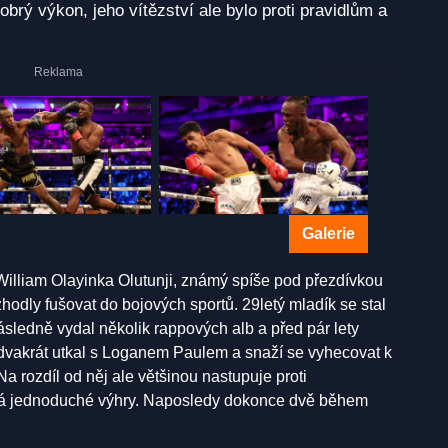
brý výkon, jeho vítězství ale bylo proti pravidlům a
Galerie
William Olayinka Olutunji, známý spíše pod přezdívkou
rozhodly fušovat do bojových sportů. 29letý mladík se stal
sledně vydal několik rappových alb a před pár lety
e dvakrát utkal s Loganem Paulem a snaží se vyhecovat k
a rozdíl od něj ale většinou nastupuje proti
rá jednoduché výhry. Naposledy dokonce dvě během