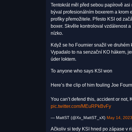
Tentokrát měl před sebou papírově asi 
býval profesionálním boxerem a krom 
profíky přemožitele. Přesto KSI od začá
boxer. Skvěle kontroloval vzdálenost a 
nízko.
Když se ho Fournier snažil ve druhém ko
Vypadalo to na senzační KO hákem, jen
úder loktem.
To anyone who says KSI won
Here’s the clip of him fouling Joe Four
You can’t defend this, accident or not,
pic.twitter.com/MEuRPkBvFy
— MattST (@Xx_MattST_xX)
May 14, 202
Ačkoliv si tedy KSI hned po zápase v 