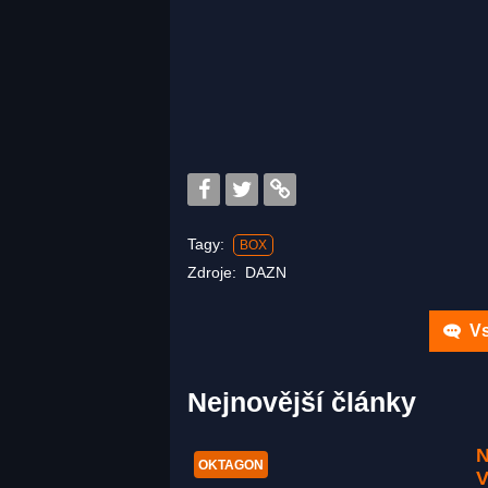
Tagy:
BOX
Zdroje:
DAZN
Vs
Nejnovější články
N
OKTAGON
V