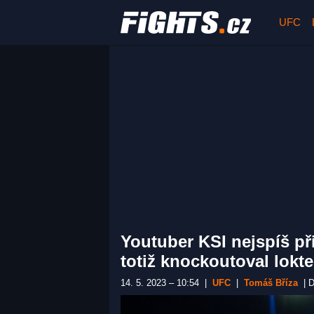
UFC
Youtuber KSI nejspíš při
totiž knockoutoval lokt
14. 5. 2023 – 10:54
|
UFC
|
Tomáš Bříza
|
D