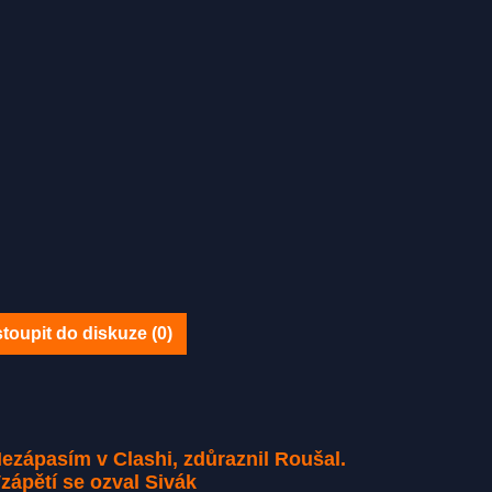
toupit do diskuze (
0
)
ezápasím v Clashi, zdůraznil Roušal.
zápětí se ozval Sivák