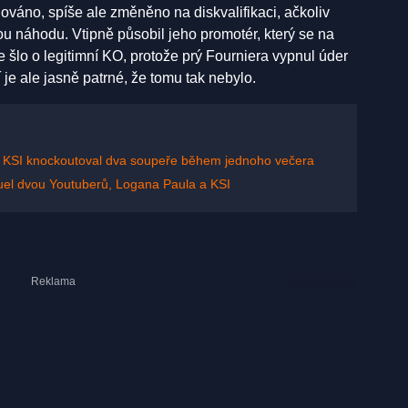
lováno, spíše ale změněno na diskvalifikaci, ačkoliv
ou náhodu. Vtipně působil jeho promotér, který se na
že šlo o legitimní KO, protože prý Fourniera vypnul úder
 je ale jasně patrné, že tomu tak nebylo.
, KSI knockoutoval dva soupeře během jednoho večera
duel dvou Youtuberů, Logana Paula a KSI