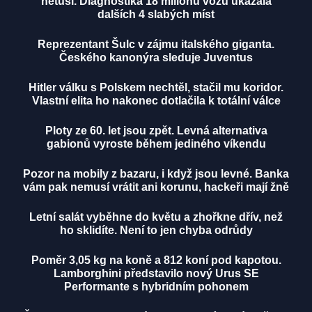
netuší. Diagnostika 18 milionů vozů ukázala
dalších 4 slabých míst
Reprezentant Šulc v zájmu italského giganta.
Českého kanonýra sleduje Juventus
Hitler válku s Polskem nechtěl, stačil mu koridor.
Vlastní elita ho nakonec dotlačila k totální válce
Ploty ze 60. let jsou zpět. Levná alternativa
gabionů vyroste během jediného víkendu
Pozor na mobily z bazaru, i když jsou levné. Banka
vám pak nemusí vrátit ani korunu, hackeři mají žně
Letní salát vyběhne do květu a zhořkne dřív, než
ho sklidíte. Není to jen chyba odrůdy
Poměr 3,05 kg na koně a 812 koní pod kapotou.
Lamborghini představilo nový Urus SE
Performante s hybridním pohonem