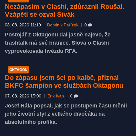
Nezápasím v Clashi, zdůraznil Roušal.
Vzápětí se ozval Sivák
08. 08. 2026 11:19
|
Dominik Pařízek
|
0
Postojář z Oktagonu dal jasně najevo, že
trashtalk má své hranice. Slova o Clashi
vyprovokovala hvězdu RFA.
OKTAGON
Do zápasu jsem šel po kalbě, přiznal
BKFC šampion ve službách Oktagonu
07. 08. 2026 15:00
|
Erik Ivan
|
0
Josef Hála popsal, jak se postupem času měnil
jeho životní styl z velkého divočáka na
absolutního profíka.