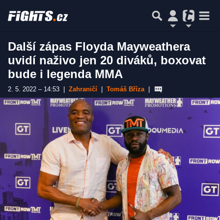
Další zápas Floyda Mayweathera
uvidí naživo jen 20 diváků, boxovat
bude i legenda MMA
2. 5. 2022 – 14:53
|
Zahraničí
|
Tomáš Bříza
|