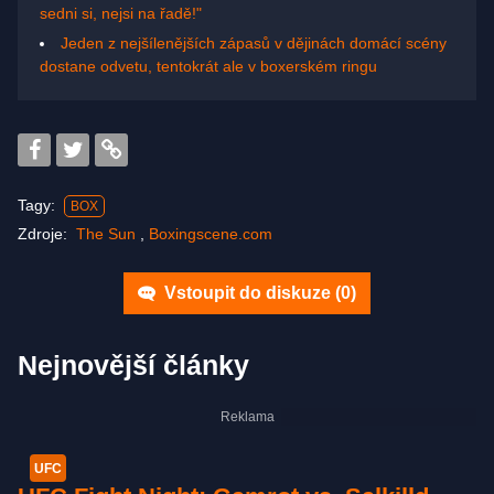
sedni si, nejsi na řadě!"
Jeden z nejšílenějších zápasů v dějinách domácí scény
dostane odvetu, tentokrát ale v boxerském ringu
Tagy:
BOX
Zdroje:
The Sun
,
Boxingscene.com
Vstoupit do diskuze (
0
)
Nejnovější články
UFC