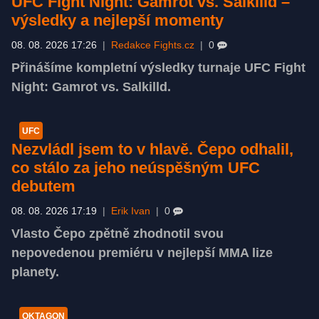
UFC Fight Night: Gamrot vs. Salkilld –
výsledky a nejlepší momenty
08. 08. 2026 17:26
|
Redakce Fights.cz
|
0
Přinášíme kompletní výsledky turnaje UFC Fight
Night: Gamrot vs. Salkilld.
UFC
Nezvládl jsem to v hlavě. Čepo odhalil,
co stálo za jeho neúspěšným UFC
debutem
08. 08. 2026 17:19
|
Erik Ivan
|
0
Vlasto Čepo zpětně zhodnotil svou
nepovedenou premiéru v nejlepší MMA lize
planety.
OKTAGON