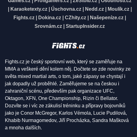
Games.cz
|
Profigamers.cz
|
ZeStolu.cz
|
Osobnosti.cz
|
Karaoketexty.cz
|
Úschovna.cz
|
Nedd.cz
|
Moulík.cz
|
Fights.cz
|
Dokina.cz
|
CZhity.cz
|
Našepeníze.cz
|
Srovnám.cz
|
StartupInsider.cz
Fights.cz je český sportovní web, který se zaměřuje na
MMA a veškeré dění kolem něj. Dočtete se zde novinky ze
světa mixed martial arts, o tom, jaké zápasy se chystají i
jak dopadly už proběhlé. Zaměřujeme se na českou i
zahraniční scénu, především pak organizace UFC,
Oktagon, XFN, One Championship, Rizin či Bellator.
Dozvíte se i víc ze zákulisí tréninku a přípravy bojovníků
jako je Conor McGregor, Karlos Vémola, Lucie Pudilová,
Khabib Nurmagomedov, Jiří Procházka, Sandra Mašková
a mnoha dalších.