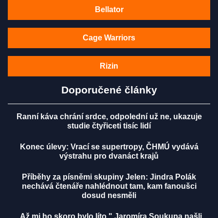
Bellator
Cage Warriors
Rizin
Doporučené články
Ranní káva chrání srdce, odpolední už ne, ukazuje
studie čtyřiceti tisíc lidí
Konec úlevy: Vrací se supertropy, ČHMÚ vydává
výstrahu pro dvanáct krajů
Příběhy za písněmi skupiny Jelen: Jindra Polák
nechává čtenáře nahlédnout tam, kam fanoušci
dosud nesměli
„Až mi ho skoro bylo líto." Jaromíra Soukupa našli