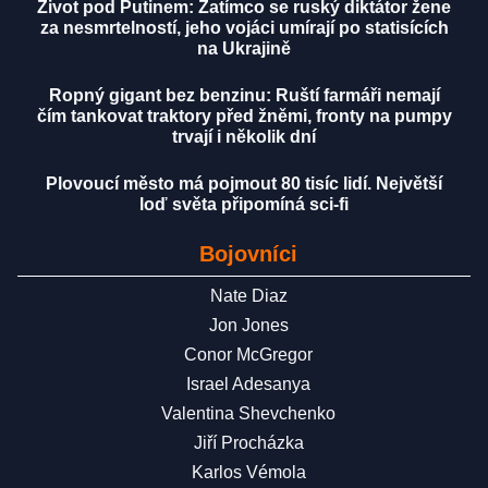
Život pod Putinem: Zatímco se ruský diktátor žene
za nesmrtelností, jeho vojáci umírají po statisících
na Ukrajině
Ropný gigant bez benzinu: Ruští farmáři nemají
čím tankovat traktory před žněmi, fronty na pumpy
trvají i několik dní
Plovoucí město má pojmout 80 tisíc lidí. Největší
loď světa připomíná sci-fi
Bojovníci
Nate Diaz
Jon Jones
Conor McGregor
Israel Adesanya
Valentina Shevchenko
Jiří Procházka
Karlos Vémola