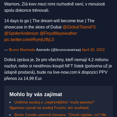
Warriors. Zlá krev mezi nimi rozhodně není, v minulosti
spolu dokonce trénovali.
14 days to go ( The dream will become true ) The
showcase in the skies of Dubai
@GlobalTitansFS
@SpiderAnderson
@FloydMayweather
pic.twitter.com/rRymjUBjL0
—
Bruno Machado
Azeredo (@brunocaveiraa)
April 30, 2022
Dobrá zpráva je, že pro všechny, kteří nemají 4,2 milionu
nazbyt, nebo si nestihnou koupit NFT lístek (polovina už je
údajně prodaná), bude na live-now.com k dispozici PPV
přenos za 14,99 Eur.
Mohlo by vás zajímat
Uvidíme souboj o „nejdrsnějšího“ muže planety?
Ngannou vyzval na souboj Furyho, ten souhlasil
Boxer Canelo uzemnil Usmana. "Chceš výplatu, co? Ale