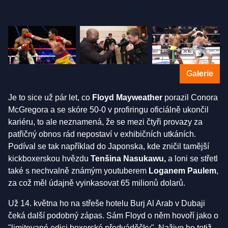
Galerie
Je to sice už pár let, co
Floyd Mayweather
porazil Conora
McGregora a se skóre 50-0 v profiringu oficiálně ukončil
kariéru, to ale neznamená, že se mezi čtyři provazy za
patřičný obnos rád nepostaví v exhibičních utkáních.
Podíval se tak například do Japonska, kde zničil tamější
kickboxerskou hvězdu
Tenšina Nasukawu,
a loni se střetl
také s nechvalně známým youtuberem
Loganem Paulem
,
za což měl údajně vyinkasovat 65 milionů dolarů.
Už 14. května ho na střeše hotelu Burj Al Arab v Dubaji
čeká další podobný zápas. Sám Floyd o něm hovoří jako o
"limitované edici boxerské předváděčky". Naživo ho totiž