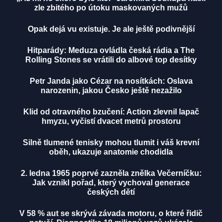
zle zbitého po útoku maskovaných mužů
Opak dejá vu existuje. Je ale ještě podivnější
Hitparády: Meduza ovládla česká rádia a The
Rolling Stones se vrátili do albové top desítky
Petr Janda jako Cézar na nosítkách: Oslava
narozenin, jakou Česko ještě nezažilo
Klid od otravného bzučení: Action zlevnil lapač
hmyzu, vyčistí dvacet metrů prostoru
Silně tlumené tenisky mohou tlumit i váš krevní
oběh, ukazuje anatomie chodidla
2. ledna 1965 poprvé zazněla znělka Večerníčku:
Jak vznikl pořad, který vychoval generace
českých dětí
V 58 % aut se skrývá závada motoru, o které řidič