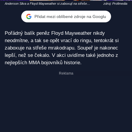
Anderson Silva a Floyd Mayweather si zaboxují na střeše
zdroj: Profimedia
mrakodrapu
Přidat mezi oblíbené zdroje na Googlu
Pořádný balík peněz Floyd Mayweather nikdy
neodmítne, a tak se opět vrací do ringu, tentokrát si
zaboxuje na střeše mrakodrapu. Soupeř je nakonec
lepší, než se čekalo. V akci uvidíme také jednoho z
nejlepších MMA bojovníků historie.