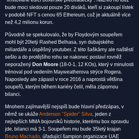
bude moci sledovat pouze 20 diváků, kteří si zakoupí lístek
v podobě NFT s cenou 65 Ethereum, což je aktuálně více
než 4,2 milionu korun.
Původně se spekulovalo, že by Floydovým soupeřem
mohl být 20letý Rashed Belhasa, syn dubajského
miliardáře a úspěšný youtuber. Z této šaškárny ale naštěstí
sešlo a do protějšího rohu se nakonec postaví rovněž
neporažený
Don Moore
(18-0-1, 12 KOs), který v minulosti
trénoval pod vedením Mayweatherova strýce Rogera.
Naposledy ale zápasil v roce 2016 a naprostá většina
soupeřů, kterým během kariéry čelil, měla zápornou
bilanci.
Mnohem zajímavější nejspíš bude hlavní předzápas, v
němž se ukáže
Anderson "Spider" Silva
,
jeden z
nejlepších MMA bojovníků historie, kterému box opravdu
jde, bilanci má 3-1. Soupeřem mu bude 35letý krajan
Bruno Machado,
úřadující šampion organizace UAE