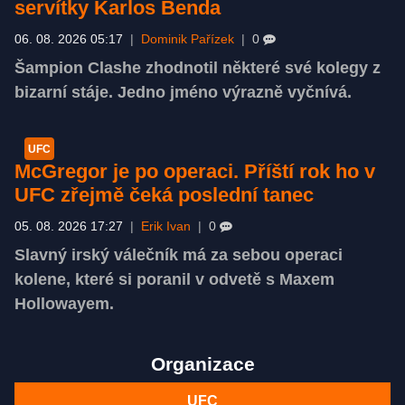
servítky Karlos Benda
06. 08. 2026 05:17
|
Dominik Pařízek
|
0
Šampion Clashe zhodnotil některé své kolegy z
bizarní stáje. Jedno jméno výrazně vyčnívá.
UFC
McGregor je po operaci. Příští rok ho v
UFC zřejmě čeká poslední tanec
05. 08. 2026 17:27
|
Erik Ivan
|
0
Slavný irský válečník má za sebou operaci
kolene, které si poranil v odvetě s Maxem
Hollowayem.
Organizace
UFC