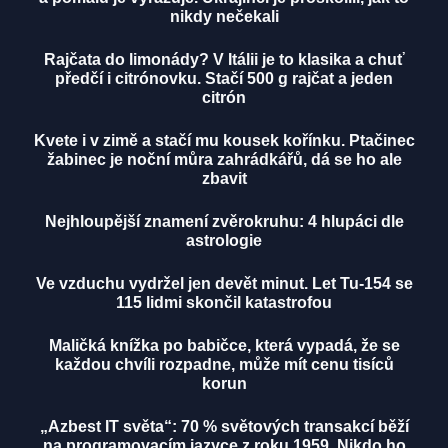
nikdy nečekali
Rajčata do limonády? V Itálii je to klasika a chuť
předčí i citrónovku. Stačí 500 g rajčat a jeden
citrón
Kvete i v zimě a stačí mu kousek kořínku. Ptačinec
žabinec je noční můra zahrádkářů, dá se ho ale
zbavit
Nejhloupější znamení zvěrokruhu: 4 hlupáci dle
astrologie
Ve vzduchu vydržel jen devět minut. Let Tu-154 se
115 lidmi skončil katastrofou
Maličká knížka po babičce, která vypadá, že se
každou chvíli rozpadne, může mít cenu tisíců
korun
„Azbest IT světa“: 70 % světových transakcí běží
na programovacím jazyce z roku 1959. Nikdo ho