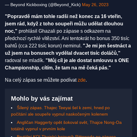
— Beyond Kickboxing (@Beyond_Kick)
May 26, 2023
"Popravdě mám tohle radši než konec za 16 vteřin,
jsem rád, když z toho soupeři můžu udělat dlouhou
noc,"
prohlásil Ghazali po zápase s odkazem na
předchozí rychlé vítězství. Ani tentokrát ho bonus 350 tisíc
bahtů (cca 222 tisíc korun) neminul.
"Je mi jen šestnáct a
už jsem na bonusech vydělal dvacet tisíc doláčů,"
radoval se mladík.
"Můj cíl je ale dostat smlouvu s ONE
Championship, cítím, že tam na mě čeká pás."
Na celý zápas se můžete podívat
zde
.
Mohlo by vás zajímat
Šílený zápas. Thajec Teeyai šel k zemi, hned po
počítání ale soupeře vypnul naskočeným kolenem
Angličan Haggerty opět šokoval svět, Thajce Nong-Oa
totálně vypnul v prvním kole
Brutální KO! Thajský bojovník Rittewada po zápase