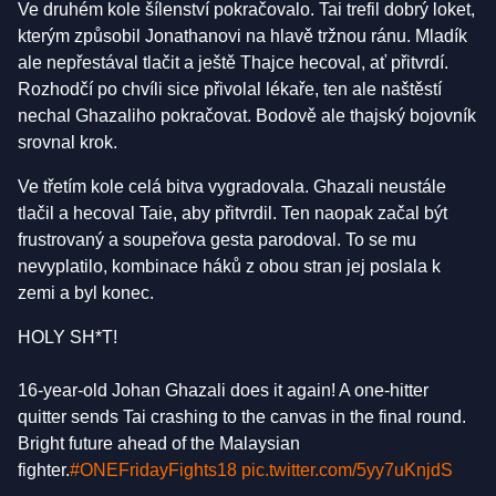
Ve druhém kole šílenství pokračovalo. Tai trefil dobrý loket,
kterým způsobil Jonathanovi na hlavě tržnou ránu. Mladík
ale nepřestával tlačit a ještě Thajce hecoval, ať přitvrdí.
Rozhodčí po chvíli sice přivolal lékaře, ten ale naštěstí
nechal Ghazaliho pokračovat. Bodově ale thajský bojovník
srovnal krok.
Ve třetím kole celá bitva vygradovala. Ghazali neustále
tlačil a hecoval Taie, aby přitvrdil. Ten naopak začal být
frustrovaný a soupeřova gesta parodoval. To se mu
nevyplatilo, kombinace háků z obou stran jej poslala k
zemi a byl konec.
HOLY SH*T!
16-year-old Johan Ghazali does it again! A one-hitter
quitter sends Tai crashing to the canvas in the final round.
Bright future ahead of the Malaysian
fighter.
#ONEFridayFights18
pic.twitter.com/5yy7uKnjdS