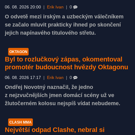
06. 08. 2026 20:00
|
Erik Ivan
|
0
O odvetě mezi irským a uzbeckým válečníkem
se začalo mluvit prakticky ihned po skončení
jejich napínavého titulového střetu.
OKTAGON
Byl to rozlučkový zápas, okomentoval
promotér budoucnost hvězdy Oktagonu
06. 08. 2026 17:17
|
Erik Ivan
|
0
Ondřej Novotný naznačil, že jedno
z nejzvučnějších jmen domácí scény už ve
žlutočerném kolosu nejspíš vídat nebudeme.
CLASH MMA
Největší odpad Clashe, nebral si