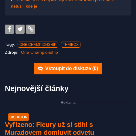
netušil, kde je
Tagy:
ONE CHAMPIONSHIP
THAIBOX
Zdroje:
One Championship
Vstoupit do diskuze (
0
)
Nejnovější články
OKTAGON
Vyřízeno: Fleury už si stihl s
Muradovem domluvit odvetu