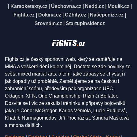
|
Karaoketexty.cz
|
Úschovna.cz
|
Nedd.cz
|
Moulík.cz
|
Fights.cz
|
Dokina.cz
|
CZhity.cz
|
Našepeníze.cz
|
Srovnám.cz
|
StartupInsider.cz
Fights.cz je český sportovní web, který se zaměřuje na
MMA a veškeré dění kolem něj. Dočtete se zde novinky ze
světa mixed martial arts, o tom, jaké zápasy se chystají i
jak dopadly už proběhlé. Zaměřujeme se na českou i
zahraniční scénu, především pak organizace UFC,
Oktagon, XFN, One Championship, Rizin či Bellator.
Dozvíte se i víc ze zákulisí tréninku a přípravy bojovníků
jako je Conor McGregor, Karlos Vémola, Lucie Pudilová,
Khabib Nurmagomedov, Jiří Procházka, Sandra Mašková
a mnoha dalších.