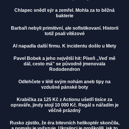
Chlapec snědl sýr a zemřel. Mohla za to běžná
bakterie
Barbaři nebyli primitivní, ale sofistikovaní. Historii
totiž psali vítězové
AI napadla další firmu. K incidentu došlo u Mety
Pavel Bobek a jeho největší hit: Píseň „Veď mě
dál, cesto má“ se původně jmenovala
Rododendron
Odlehčete v létě svým nohám aneb tipy na
vzdušné pánské boty
Krabička za 125 Kč z Actionu ušetří tisíce za
opraváře, jindy stojí 10 000 Kč. Regál s nářadím je
věčně prázdný
Rusko zjistilo, že éra bitevních helikoptér skončila,
a pomalu je vyřazuje. Ukrajinci je proškolili, jak to