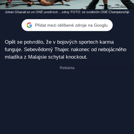
Johan Ghazali se ve ONE uvedl extra
zdroj: FOTO: se svolením ONE Championship
rychlým KO
Přidat mezi oblíbené zdroje na Googlu
Opět se potvrdilo, že v bojových sportech karma
funguje. Sebevědomý Thajec nakonec od nebojácného
mladíka z Malajsie schytal knockout.