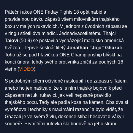
Páteční akce ONE Friday Fights 18 opět nabídla
pravidelnou dávku zápasů všem milovníkům thajského
boxu v malých rukavicích. V jednom z úvodních zápasů se
v ringu střetli dva mladíci. Jednadvacetiletému Thajci
Taiovi
(50-9) se postavila vycházející malajsko-americká
hvězda – teprve šestnáctiletý
Jonathan "Jojo" Ghazali
.
Toho už se pod hlavičkou ONE Championship blýskl na
konci února, tehdy svého protivníka zničil za pouhých 16
vteřin (
VIDEO
).
S podobným cílem očividně nastoupil i do zápasu s Taiem,
anebo ho jen naštvalo, že si s ním thajský bojovník před
zápasem neťukl rukavicí, jak velí nepsané pravidlo
thajského boxu. Tady ale padla kosa na kámen. Oba dva si
vyměňovali techniky s maximální razancí a bylo vidět, že
Ghazali je ve svém živlu, dokonce stíhal hecovat diváky i
soupeře. První tříminutovka šla bodově na jeho stranu.