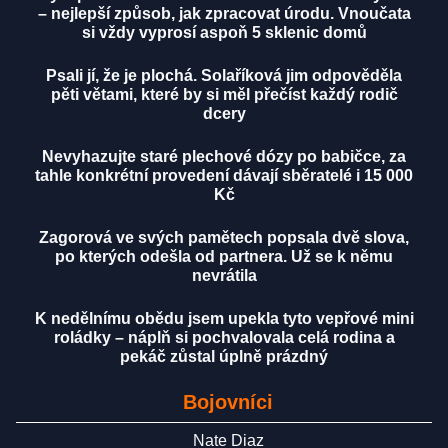
– nejlepší způsob, jak zpracovat úrodu. Vnoučata
si vždy vyprosí aspoň 5 sklenic domů
Psali jí, že je plochá. Solaříková jim odpověděla
pěti větami, které by si měl přečíst každý rodič
dcery
Nevyhazujte staré plechové dózy po babičce, za
tahle konkrétní provedení dávají sběratelé i 15 000
Kč
Zagorová ve svých pamětech popsala dvě slova,
po kterých odešla od partnera. Už se k němu
nevrátila
K nedělnímu obědu jsem upekla tyto vepřové mini
roládky – náplň si pochvalovala celá rodina a
pekáč zůstal úplně prázdný
Bojovníci
Nate Diaz