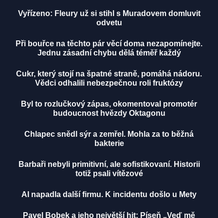
Vyřízeno: Fleury už si stihl s Muradovem domluvit
odvetu
Při bouřce na těchto pár věcí doma nezapomínejte.
Jednu zásadní chybu dělá téměř každý
Cukr, který stojí na špatné straně, pomáhá nádoru.
Vědci odhalili nebezpečnou roli fruktózy
Byl to rozlučkový zápas, okomentoval promotér
budoucnost hvězdy Oktagonu
Chlapec snědl sýr a zemřel. Mohla za to běžná
bakterie
Barbaři nebyli primitivní, ale sofistikovaní. Historii
totiž psali vítězové
AI napadla další firmu. K incidentu došlo u Mety
Pavel Bobek a jeho největší hit: Píseň „Veď mě