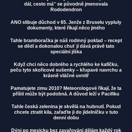
dál, cesto má“ se původně jmenovala
Rododendron
ANO slibuje důchod v 65. Jenže z Bruselu vypluly
dokumenty, které říkají něco jiného
Tahle bramboračka je náš rodinný poklad – recept
se dědí a dokonalou chuť jí dává právě tato
speciální jíška
Když chci něco dobrého a rychlého ke kafíčku,
peču tyto skořicové sušenky – křupavé navrchu a
krásně vláčné uvnitř
Pamatujete zimu 2010? Meteorologové říkají, že ta
příští může být podobná. A důvod leží v Pacifiku
Tahle česká zelenina je skvělá na hubnutí. Pokud
chcete ztratit kila, zařaďte ji do jídelníčku v tuto
denní dobu
Dýni po mexicku bez zavařování dělám každý rok