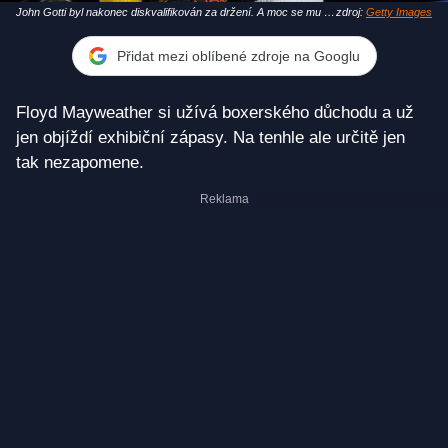
John Gotti byl nakonec diskvalifikován za držení. A moc se mu to
zdroj:
Getty Images
nelíbilo.
Přidat mezi oblíbené zdroje na Googlu
Floyd Mayweather si užívá boxerského důchodu a už
jen objíždí exhibiční zápasy. Na tenhle ale určitě jen
tak nezapomene.