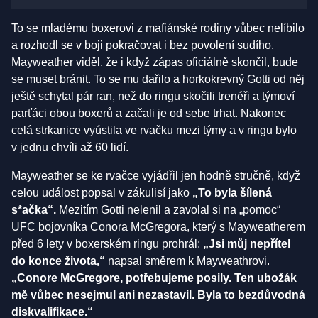
To se mladému boxerovi z mafiánské rodiny vůbec nelíbilo
a rozhodl se v boji pokračovat i bez povolení sudího.
Mayweather viděl, že i když zápas oficiálně skončil, bude
se muset bránit. To se mu dařilo a horkokrevný Gotti od něj
ještě schytal pár ran, než do ringu skočili trenéři a týmoví
parťáci obou boxerů a začali je od sebe trhat. Nakonec
celá strkanice vyústila ve rvačku mezi týmy a v ringu bylo
v jednu chvíli až 60 lidí.
Mayweather se ke rvačce vyjádřil jen hodně stručně, když
celou událost popsal v zákulisí jako
„To byla šílená
s*ačka“.
Mezitím Gotti nelenil a zavolal si na „pomoc“
UFC bojovníka Conora McGregora, který s Mayweatherem
před 6 lety v boxerském ringu prohrál:
„Jsi můj nepřítel
do konce života,“
napsal směrem k Mayweathrovi.
„Conore McGregore, potřebujeme posily. Ten ubožák
mě vůbec nesejmul ani nezastavil. Byla to bezdůvodná
diskvalifikace.“