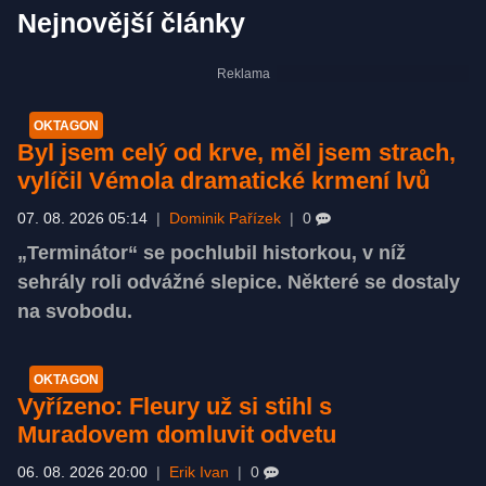
Nejnovější články
OKTAGON
Byl jsem celý od krve, měl jsem strach,
vylíčil Vémola dramatické krmení lvů
07. 08. 2026 05:14
|
Dominik Pařízek
|
0
„Terminátor“ se pochlubil historkou, v níž
sehrály roli odvážné slepice. Některé se dostaly
na svobodu.
OKTAGON
Vyřízeno: Fleury už si stihl s
Muradovem domluvit odvetu
06. 08. 2026 20:00
|
Erik Ivan
|
0