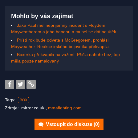
Mohlo by vás zajímat
Jake Paul měl nepříjemný incident s Floydem
Mayweatherem a jeho bandou a musel se dát na útěk
Příští rok bude odveta s McGregorem, prohlásil
Mayweather. Reakce irského bojovníka překvapila
Boxerka překvapila na vážení. Přišla nahoře bez, top
měla pouze namalovaný
Tagy:
BOX
Zdroje:
mirror.co.uk
,
mmafighting.com
Vstoupit do diskuze (
0
)