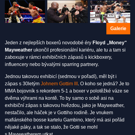
Galerie
Jeden z nejlepších boxerů novodobé éry
Floyd „Money“
Mayweather
ukončil profesionální kariéru, ale tu a tam si
zaboxuje v rámci exhibičních zápasů s kickboxery,
influencery nebo bývalými sparring partnery.
Jednou takovou exhibicí (sedmou v pořadí), měl být i
zápas s 30letým
Johnem Gottim III
. O koho se jedná? Je to
MMA bojovník s rekordem 5-1 a boxer v polotěžké váze se
dvěma výhrami na kontě. To by samo o sobě asi na
exhibiční zápas s takovou hvězdou, jako je Mayweather,
nestačilo, ale háček je v Gottiho rodině. Je vnukem
mafiánského bosse kartelu Gambino, který má asi pořád
nějaké páky, a tak se stalo, že Gotti se mohl
s Mayweatherem utkat.