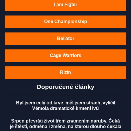
I am Figter
One Championship
Bellator
Cage Warriors
Rizin
Doporučené články
Byl jsem celý od krve, měl jsem strach, vylíčil
Vémola dramatické krmení lvů
Srpen převrátí život třem znamením naruby. Čeká
je štěstí, odměna i změna, na kterou dlouho čekala