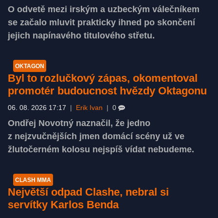
O odvetě mezi irským a uzbeckým válečníkem
se začalo mluvit prakticky ihned po skončení
jejich napínavého titulového střetu.
OKTAGON
Byl to rozlučkový zápas, okomentoval
promotér budoucnost hvězdy Oktagonu
06. 08. 2026 17:17
|
Erik Ivan
|
0
Ondřej Novotný naznačil, že jedno
z nejzvučnějších jmen domácí scény už ve
žlutočerném kolosu nejspíš vídat nebudeme.
CLASH MMA
Největší odpad Clashe, nebral si
servítky Karlos Benda