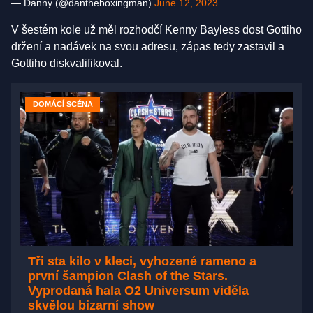
— Danny (@dantheboxingman)
June 12, 2023
V šestém kole už měl rozhodčí Kenny Bayless dost Gottiho
držení a nadávek na svou adresu, zápas tedy zastavil a
Gottiho diskvalifikoval.
DOMÁCÍ SCÉNA
Tři sta kilo v kleci, vyhozené rameno a
první šampion Clash of the Stars.
Vyprodaná hala O2 Universum viděla
skvělou bizarní show