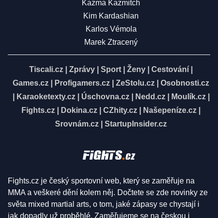
Kazma Kazmitch
Kim Kardashian
Karlos Vémola
Marek Ztracený
Tiscali.cz
|
Zprávy
|
Sport
|
Ženy
|
Cestování
|
Games.cz
|
Profigamers.cz
|
ZeStolu.cz
|
Osobnosti.cz
|
Karaoketexty.cz
|
Úschovna.cz
|
Nedd.cz
|
Moulík.cz
|
Fights.cz
|
Dokina.cz
|
CZhity.cz
|
Našepeníze.cz
|
Srovnám.cz
|
StartupInsider.cz
Fights.cz je český sportovní web, který se zaměřuje na
MMA a veškeré dění kolem něj. Dočtete se zde novinky ze
světa mixed martial arts, o tom, jaké zápasy se chystají i
jak dopadly už proběhlé. Zaměřujeme se na českou i