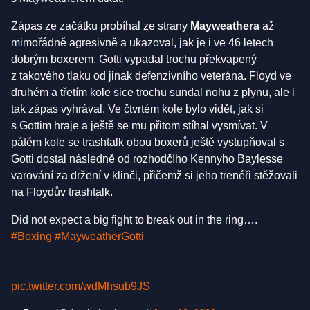
Zápas ze začátku probíhal ze strany
Mayweathera
až
mimořádně agresivně a ukazoval, jak je i ve 46 letech
dobrým boxerem. Gotti vypadal trochu překvapený
z takového tlaku od jinak defenzivního veterána. Floyd ve
druhém a třetím kole sice trochu sundal nohu z plynu, ale i
tak zápas vyhrával. Ve čtvrtém kole bylo vidět, jak si
s Gottim hraje a ještě se mu přitom stíhal vysmívat. V
pátém kole se trashtalk obou boxerů ještě vystupňoval s
Gotti dostal následně od rozhodčího Kennyho Baylesse
varování za držení v klinči, přičemž si jeho trenéři stěžovali
na Floydův trashtalk.
Did not expect a big fight to break out in the ring….
#Boxing
#MayweatherGotti
pic.twitter.com/wdMhsub9JS