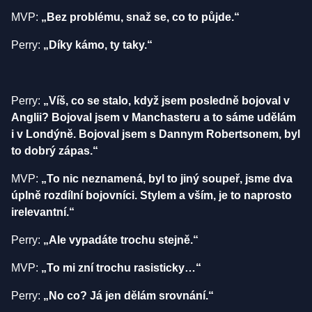
MVP:
„Bez problému, snaž se, co to půjde.“
Perry:
„Díky kámo, ty taky.“
Perry:
„Víš, co se stalo, když jsem posledně bojoval v
Anglii? Bojoval jsem v Manchasteru a to sáme udělám
i v Londýně. Bojoval jsem s Dannym Robertsonem, byl
to dobrý zápas.“
MVP:
„To nic neznamená, byl to jiný soupeř, jsme dva
úplně rozdílní bojovníci. Stylem a vším, je to naprosto
irelevantní.“
Perry:
„Ale vypadáte trochu stejně.“
MVP:
„To mi zní trochu rasisticky…“
Perry:
„No co? Já jen dělám srovnání.“