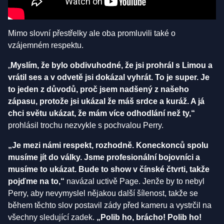
Mimo slovní přestřelky ale oba promluvili také o
vzájemném respektu.
„
Myslím, že bylo obdivuhodné, že jsi prohrál s Limou a
vrátil ses a v odvetě jsi dokázal vyhrát. To je super. Je
to jeden z důvodů, proč jsem nadšený z našeho
zápasu, protože jsi ukázal že máš srdce a kuráž. A já
chci světu ukázat, že mám více odhodlání než ty,“
prohlásil trochu nezvykle s pochvalou Perry.
„Je mezi námi respekt, rozhodně. Koneckonců spolu
musíme jít do války. Jsme profesionální bojovníci a
musíme to ukázat. Bude to show v čínské čtvrti, takže
pojďme na to,“
navázal uctivě Page. Jenže by to nebyl
Perry, aby nevymyslel nějakou další šílenost, takže se
během těchto slov postavil zády před kameru a vystrčil na
všechny sledující zadek.
„Polib ho, brácho! Polib ho!