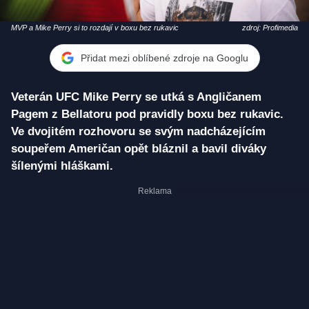
MVP a Mike Perry si to rozdají v boxu bez rukavic
zdroj: Profimedia
Přidat mezi oblíbené zdroje na Googlu
Veterán UFC Mike Perry se utká s Angličanem
Pagem z Bellatoru pod pravidly boxu bez rukavic.
Ve dvojitém rozhovoru se svým nadcházejícím
soupeřem Američan opět bláznil a bavil diváky
šílenými hláškami.