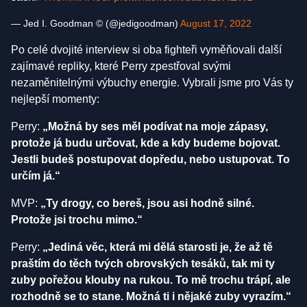
— Jed I. Goodman © (@jedigoodman)
August 17, 2022
Po celé dvojité interview si oba fighteři vyměňovali další
zajímavé repliky, které Perry zpestřoval svými
nezaměnitelnými výbuchy energie. Vybrali jsme pro Vás ty
nejlepší momenty:
Perry:
„Možná by ses měl podívat na moje zápasy,
protože já budu určovat, kde a kdy budeme bojovat.
Jestli budeš postupovat dopředu, nebo ustupovat. To
určím já.“
MVP:
„Ty drogy, co bereš, jsou asi hodně silné.
Protože jsi trochu mimo.“
Perry:
„Jediná věc, která mi dělá starosti je, že až tě
praštím do těch tvých obrovských tesáků, tak mi ty
zuby pořežou klouby na rukou. To mě trochu trápí, ale
rozhodně se to stane. Možná ti i nějaké zuby vyrazím.“