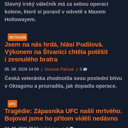
Slavný irský válečník má za sebou operaci
kolene, které si poranil v odvetě s Maxem
Hollowayem.
OKTAGON
Jsem na nás hrdá, hlásí Pudilová.
Výkonem na Štvanici chtěla potěšit
i zesnulého bratra
05. 08. 2026 14:09
|
Dominik Pařízek
|
0
Česká veteránka zhodnotila svou poslední bitvu
v Oktagonu a prozradila, jak dopadla operace.
UFC
Tragédie: Zápasníka UFC našli mrtvého.
Bojovat jsme ho přitom viděli nedávno