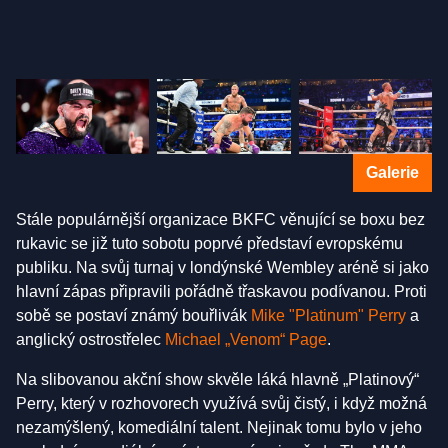
Galerie
Stále populárnější organizace BKFC věnující se boxu bez
rukavic se již tuto sobotu poprvé představí evropskému
publiku. Na svůj turnaj v londýnské Wembley aréně si jako
hlavní zápas připravili pořádně třaskavou podívanou. Proti
sobě se postaví známý bouřlivák
Mike "Platinum" Perry
a
anglický ostrostřelec
Michael „Venom“ Page
.
Na slibovanou akční show skvěle láká hlavně „Platinový“
Perry, který v rozhovorech využívá svůj čistý, i když možná
nezamýšlený, komediální talent. Nejinak tomu bylo v jeho