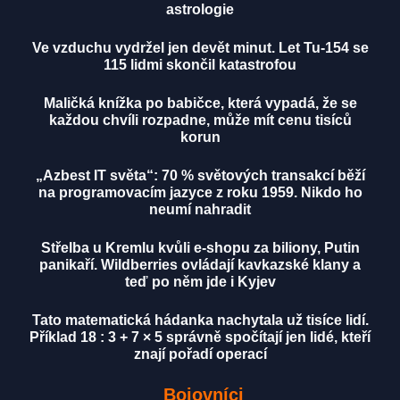
astrologie
Ve vzduchu vydržel jen devět minut. Let Tu-154 se
115 lidmi skončil katastrofou
Maličká knížka po babičce, která vypadá, že se
každou chvíli rozpadne, může mít cenu tisíců
korun
„Azbest IT světa“: 70 % světových transakcí běží
na programovacím jazyce z roku 1959. Nikdo ho
neumí nahradit
Střelba u Kremlu kvůli e-shopu za biliony, Putin
panikaří. Wildberries ovládají kavkazské klany a
teď po něm jde i Kyjev
Tato matematická hádanka nachytala už tisíce lidí.
Příklad 18 : 3 + 7 × 5 správně spočítají jen lidé, kteří
znají pořadí operací
Bojovníci