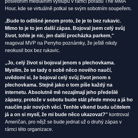
posledním mediálním výstupu v rámci pořadu The MMA
Hour, kde se virtuálně potkal se svým sobotním soupeřem.
„
Bude to odlišné jenom proto, že je to bez rukavic.
Mimo to je to jen další zápas. Bojoval jsem celý svůj
život, tohle je nic, jen další procházka parkem,“
reagoval MVP na Perryho poznámky, že ještě nikdy
neokusil box bez rukavic.
„Jo, celý život si bojoval jenom s plechovkama.
Myslím, že se tady o sobě něco nového naučí,
uvědomí si, že bojoval celý svůj život jenom s
plechovkama. Stejně jako o tom píše každý na
internetu. Absolutně mě nezajímají jeho předešlé
zápasy, protože v sobotu bude stát přede mnou a já ho
naučím pár nových věcí. Tenhle víkend budu učitelem
já a on si myslí, že mi bude něco ukazovat?“
kontroval
Američan, pro nějž se bude jednat už o druhý zápas v
rámci této organizace.