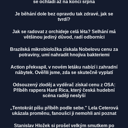
se ochladí až na konci srpna
Je běhání dole bez opravdu tak zdravé, jak se
tvrdí?
Jak se radovat z orchideje celá léta? Selhání má
většinou jediný důvod, radí odborníci
Brazilská mikrobioložka získala Nobelovu cenu za
potraviny, umí nahradit hnojiva bakteriemi
Action překvapil, v novém letáku nabízí i zahradní
nábytek. Ověřili jsme, zda se skutečně vyplatí
Odsouzený zloděj a vyděrač získal cenu z OSA:
Příběh rappera Hard Rica, který česká hudební
scéna raději neslyší
„Tentokrát píšu příběh podle sebe." Lela Ceterová
ukázala proměnu, fanoušci ji nemohli ani poznat
Stanislav Hložek si prošel velkým smutkem po