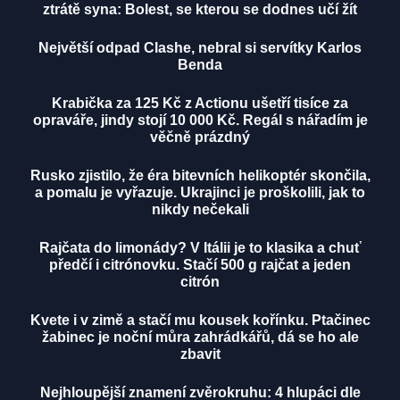
ztrátě syna: Bolest, se kterou se dodnes učí žít
Největší odpad Clashe, nebral si servítky Karlos
Benda
Krabička za 125 Kč z Actionu ušetří tisíce za
opraváře, jindy stojí 10 000 Kč. Regál s nářadím je
věčně prázdný
Rusko zjistilo, že éra bitevních helikoptér skončila,
a pomalu je vyřazuje. Ukrajinci je proškolili, jak to
nikdy nečekali
Rajčata do limonády? V Itálii je to klasika a chuť
předčí i citrónovku. Stačí 500 g rajčat a jeden
citrón
Kvete i v zimě a stačí mu kousek kořínku. Ptačinec
žabinec je noční můra zahrádkářů, dá se ho ale
zbavit
Nejhloupější znamení zvěrokruhu: 4 hlupáci dle