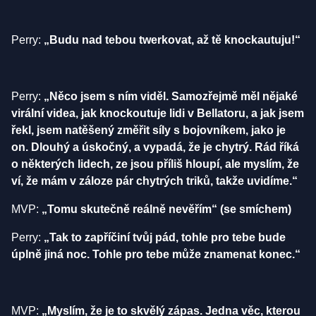
Perry:
„Budu nad tebou twerkovat, až tě knockautuju!“
Perry:
„Něco jsem s ním viděl. Samozřejmě měl nějaké
virální videa, jak knockoutuje lidi v Bellatoru, a jak jsem
řekl, jsem natěšený změřit síly s bojovníkem, jako je
on. Dlouhý a úskočný, a vypadá, že je chytrý. Rád říká
o některých lidech, ze jsou příliš hloupí, ale myslím, že
ví, že mám v záloze pár chytrých triků, takže uvidíme.“
MVP:
„Tomu skutečně reálně nevěřím“ (se smíchem)
Perry:
„Tak to zapříčiní tvůj pád, tohle pro tebe bude
úplně jiná noc. Tohle pro tebe může znamenat konec.“
MVP:
„Myslím, že je to skvělý zápas. Jedna věc, kterou