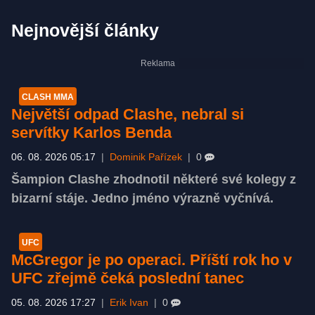
Nejnovější články
CLASH MMA
Největší odpad Clashe, nebral si
servítky Karlos Benda
06. 08. 2026 05:17
|
Dominik Pařízek
|
0
Šampion Clashe zhodnotil některé své kolegy z
bizarní stáje. Jedno jméno výrazně vyčnívá.
UFC
McGregor je po operaci. Příští rok ho v
UFC zřejmě čeká poslední tanec
05. 08. 2026 17:27
|
Erik Ivan
|
0