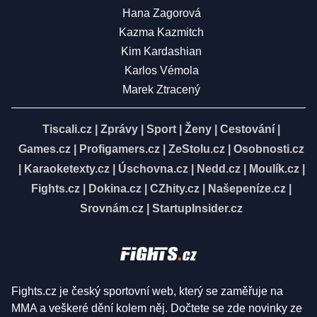
Hana Zagorová
Kazma Kazmitch
Kim Kardashian
Karlos Vémola
Marek Ztracený
Tiscali.cz
|
Zprávy
|
Sport
|
Ženy
|
Cestování
|
Games.cz
|
Profigamers.cz
|
ZeStolu.cz
|
Osobnosti.cz
|
Karaoketexty.cz
|
Úschovna.cz
|
Nedd.cz
|
Moulík.cz
|
Fights.cz
|
Dokina.cz
|
CZhity.cz
|
Našepeníze.cz
|
Srovnám.cz
|
StartupInsider.cz
Fights.cz je český sportovní web, který se zaměřuje na
MMA a veškeré dění kolem něj. Dočtete se zde novinky ze