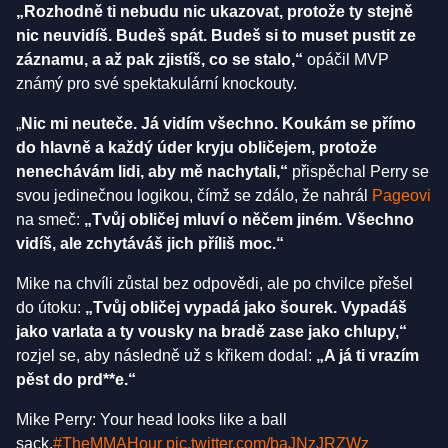
„Rozhodně ti nebudu nic ukazovat, protože ty stejně
nic neuvidíš. Budeš spát. Budeš si to muset pustit ze
záznamu, a až pak zjistíš, co se stalo,“
opáčil MVP
známý pro své spektakulární knockouty.
„
Nic mi neuteče. Já vidím všechno. Koukám se přímo
do hlavně a každý úder kryju obličejem, protože
nenechávám lidi, aby mě nachytali,“
přispěchal Perry se
svou jedinečnou logikou, čímž se zdálo, že nahrál
Pageovi
na smeč:
„Tvůj obličej mluví o něčem jiném. Všechno
vidíš, ale zchytáváš jich příliš moc.“
Mike na chvíli zůstal bez odpovědi, ale po chvilce přešel
do útoku:
„Tvůj obličej vypadá jako šourek. Vypadáš
jako varlata a ty vousky na bradě zase jako chlupy,“
rozjel se, aby následně už s křikem dodal:
„A já ti vrazím
pěst do prd**e.“
Mike Perry: Your head looks like a ball
sack.
#TheMMAHour
pic.twitter.com/baJNzJRZWz