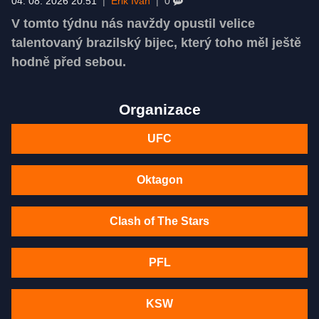
04. 08. 2026 20:51
|
Erik Ivan
|
0
V tomto týdnu nás navždy opustil velice
talentovaný brazilský bijec, který toho měl ještě
hodně před sebou.
Organizace
UFC
Oktagon
Clash of The Stars
PFL
KSW