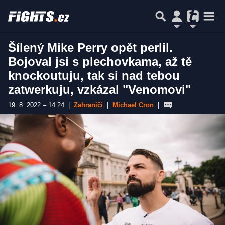
Šílený Mike Perry opět perlil.
Bojoval jsi s plechovkama, až tě
knockoutuju, tak si nad tebou
zatwerkuju, vzkázal "Venomovi"
19. 8. 2022 – 14:24
|
Zahraničí
|
Michael Cron
|