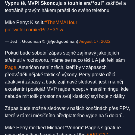
Vypnu tě, MVP! Skoncuju s touhle sra**ou!“
zakřičel a
teatrálně pravým hákem praštil do svého telefonu.
Mike Perry: Kiss it.
#TheMMAHour
pic.twitter.com/iRPc7E3Yiw
— Jed I. Goodman © (@jedigoodman)
August 17, 2022
Pokud bude sobotní zápas stejně zajímavý jako jejich
střetnutí v rozhovoru, máme se na co těšit. A jak řekl sám
Page,
Američan není z těch, kteří by v zápasech
předváděli nějaké taktické výkony. Perry prostě dělá
atraktivní zápasy a bude zajímavé sledovat, jestli na něj
excelentní postojář MVP najde recept v menším ringu, kde
nebude mít tolik prostor na svůj klasický styl boje z dálky.
Zápas bude možné sledovat v našich končinách přes PPV,
které v rámci měsíčního předplatného vyjde na 5 dolarů.
Mike Perry mocked Michael "Venom" Page's signature
pose when they faced off ahead of the
#BKFC27