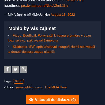
headliner.
pic.twitter.com/NbcA0mL1hv
— MMA Junkie (@MMAJunkie)
August 18, 2022
Mohlo by vás zajímat
Video: Bouřlivák Perry zažil krvavou premiéru v boxu
bez rukavic, pak vyzval šampiona
Kickboxer MVP opět úřadoval, soupeři zlomil nos vejpůl
a donutil doktora zápas ukončit
Tagy:
BKFC
Zdroje:
mmafighting.com
,
The MMA Hour
Vstoupit do diskuze (
0
)