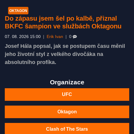
OKTAGON
Do zápasu jsem šel po kalbě, přiznal
BKFC šampion ve službách Oktagonu
07. 08. 2026 15:00
|
Erik Ivan
|
0
Josef Hála popsal, jak se postupem času měnil
jeho životní styl z velkého divočáka na
absolutního profíka.
Organizace
UFC
Oktagon
Clash of The Stars