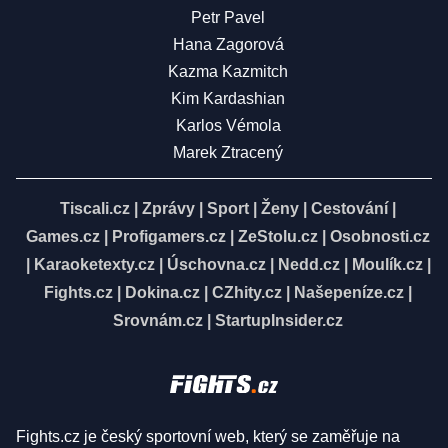
Petr Pavel
Hana Zagorová
Kazma Kazmitch
Kim Kardashian
Karlos Vémola
Marek Ztracený
Tiscali.cz
|
Zprávy
|
Sport
|
Ženy
|
Cestování
|
Games.cz
|
Profigamers.cz
|
ZeStolu.cz
|
Osobnosti.cz
|
Karaoketexty.cz
|
Úschovna.cz
|
Nedd.cz
|
Moulík.cz
|
Fights.cz
|
Dokina.cz
|
CZhity.cz
|
Našepeníze.cz
|
Srovnám.cz
|
StartupInsider.cz
Fights.cz je český sportovní web, který se zaměřuje na