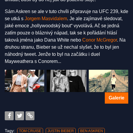
Sám Askren se ale v tuto chvíli připravuje na UFC 239, kde
se utká s
Jorgem Masvidalem
. Je ale zajímavé sledovat,
jaké emoce „hollywoodský bout“ vyvolává. Ač se jedná
zatím pouze o bláznivý nápad, tak se k pořádání hlásí
taková jména jako Dana White nebo
Conor McGregor
. Na
druhou stranu, Bieber se už nechal slyšet, že to byl jen
náhodný tweet. Jenže to byl na začátku i duel
Mayweathera s Conorem...
Galerie
Tagy:
TOM CRUISE
JUSTIN BIEBER
BEN ASKREN