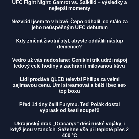
UFC Fight Night: Gamrot vs. Salkilld – výsledky a
nejlepší momenty
Nezvládl jsem to v hlavě. Čepo odhalil, co stálo za
jeho neúspěšným UFC debutem
Kdy změnit životní styl, abyste oddálili nástup
demence?
Vedro už vás nedostane: Geniální trik udrží nápoj
ledový celé hodiny a zachrání i milovanou kávu
Lidl prodává QLED televizi Philips za velmi
zajímavou cenu. Umí streamovat a běží i bez set-
top boxu
Před 14 dny čelil Furymu. Teď Polák dostal
výprask od šesti soupeřů
Ukrajinský drak „Dracarys“ děsí ruské vojáky, i
když jsou v tancích. Sežehne vše při teplotě přes 2
400 °C