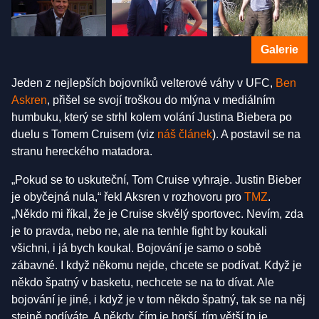
Galerie
Jeden z nejlepších bojovníků velterové váhy v UFC,
Ben
Askren
, přišel se svojí troškou do mlýna v mediálním
humbuku, který se strhl kolem volání Justina Biebera po
duelu s Tomem Cruisem (viz
náš článek
). A postavil se na
stranu hereckého matadora.
„Pokud se to uskuteční, Tom Cruise vyhraje. Justin Bieber
je obyčejná nula,“ řekl Aksren v rozhovoru pro
TMZ
.
„Někdo mi říkal, že je Cruise skvělý sportovec. Nevím, zda
je to pravda, nebo ne, ale na tenhle fight by koukali
všichni, i já bych koukal. Bojování je samo o sobě
zábavné. I když někomu nejde, chcete se podívat. Když je
někdo špatný v basketu, nechcete se na to dívat. Ale
bojování je jiné, i když je v tom někdo špatný, tak se na něj
stejně podíváte. A někdy, čím je horší, tím větší to je