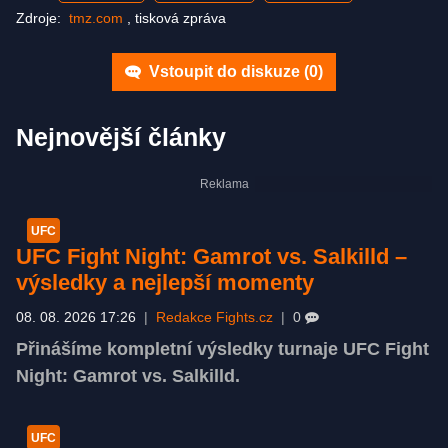
Zdroje:
tmz.com
,
tisková zpráva
Vstoupit do diskuze (
0
)
Nejnovější články
UFC
UFC Fight Night: Gamrot vs. Salkilld –
výsledky a nejlepší momenty
08. 08. 2026 17:26
|
Redakce Fights.cz
|
0
Přinášíme kompletní výsledky turnaje UFC Fight
Night: Gamrot vs. Salkilld.
UFC