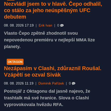
Nezvládl jsem to v hlavě. Čepo odhalil,
co stálo za jeho neúspěšným UFC
debutem
08. 08. 2026 17:19
|
Erik Ivan
|
0
Vlasto Čepo zpětně zhodnotil svou
nepovedenou premiéru v nejlepší MMA lize
planety.
OKTAGON
Nezápasím v Clashi, zdůraznil Roušal.
Vzápětí se ozval Sivák
08. 08. 2026 11:19
|
Dominik Pařízek
|
0
Postojář z Oktagonu dal jasně najevo, že
trashtalk má své hranice. Slova o Clashi
vyprovokovala hvězdu RFA.