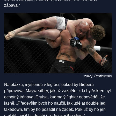
zábava.“
zdroj: Profimedia
Na otázku, myšlenou v legraci, pokud by Biebera
připravoval Mayweather, jak už zaznělo, zda by Askren byl
ochotný trénovat Cruise, kudrnatý fighter odpověděl, že
jasně. „Především bych ho naučil, jak udělat double leg
takedown, tím by ho posadil na zadek. Pak už by ho jen
umlátil, bušil by do něj jak do psacího stoje.“