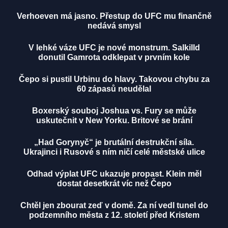
Verhoeven má jasno. Přestup do UFC mu finančně
nedává smysl
V lehké váze UFC je nové monstrum. Salkilld
donutil Gamrota odklepat v prvním kole
Čepo si pustil Urbinu do hlavy. Takovou chybu za
60 zápasů neudělal
Boxerský souboj Joshua vs. Fury se může
uskutečnit v New Yorku. Britové se brání
„Had Gorynyč“ je brutální destrukční síla.
Ukrajinci i Rusové s ním ničí celé městské ulice
Odhad výplat UFC ukazuje propast. Klein měl
dostat desetkrát víc než Čepo
Chtěl jen zbourat zeď v domě. Za ní vedl tunel do
podzemního města z 12. století před Kristem