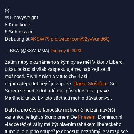
(-)
⚖️ Heavyweight
8 Knockouts
6 Submission
Debuting at
#KSW79
pic.twitter.com/92yvVund6Q
— KSW (@KSW_MMA)
January 9, 2023
Zatím nebylo oznámeno s kým by se měl Viktor v Liberci
utkat, pokud si však zaspekulujeme, nabízejí se tři
možnosti. První z nich a v tuto chvíli asi
nejpravděpodobnější je zápas s
Darko Stošičem
. Se
Srbem se podle dohadů měl původně utkat právě
Martínek, takže by toto střetnutí mohlo dávat smysl.
Další a pro české fanoušky rozhodně nejzajímavější
variantou je fight s šampionem De
Friesem
. Dominantní
vládce těžké váhy má být hlavním tahákem libereckého
turnaje, ale jeho soupeř je doposud neznámý. A v rozpisce