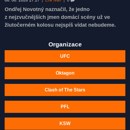
06. 08. 2026 17:17
|
Erik Ivan
|
0
Ondřej Novotný naznačil, že jedno
z nejzvučnějších jmen domácí scény už ve
žlutočerném kolosu nejspíš vídat nebudeme.
Organizace
UFC
Oktagon
Clash of The Stars
PFL
KSW