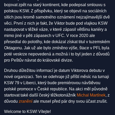
bojovat zpět na starý kontinent, kde podepsal smlouvu s
polskou KSW. Z příspěvku, který se objevil na sociálních
sítích jsou kromě samotného oznámení nejzajímavější dvě
věci. První z nich je fakt, že Viktor bude pod vlajkou KSW
nastupovat v těžké váze, v které zápasil většinu kariéry a
mimo jiné v pěti zápasech v UFC. V roce 2020 ale
přesedlal do polotíhy, kde dokázal získat titul v tuzemském
Oktagonu. Jak už ale bylo zmíněno výše, štace v PFL byla
poté veskrze nepovedená a možná i to byl jeden z důvodů
pro Peštův návrat do královské divize.
Druhou důležitou informací je datum Viktorova debutu v
nové organizaci. Ten se odehraje již příští měsíc na turnaji
KSW 79 v Liberci, který bude premiérovou návštěvou
polské promoce v České republice. Na akci měl původně
startovat také další český těžkotonážník
Michal Martínek
, z
důvodu
zranění
ale musel před pár dny svou účast zrušit.
Welcome to KSW! Vítejte!