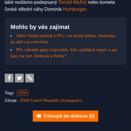
také nedávno podepsaný
Tomáš Možný
nebo kometa
české střední váhy Dominik
Humburger
.
Mohlo by vás zajímat
Viktor Pešta prohrál v PFL i na druhý pokus, Australan
jej ubil v prvním kole
PFL odhalilo platy bojovníků. Kdo vydělává nejvíc a jak
jsou na tom Jindrová a Pešta?
Tagy:
KSW
Zdroje:
KSW Czech Republic (Instagram)
Vstoupit do diskuze (
0
)