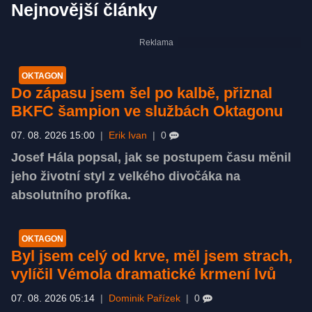
Nejnovější články
OKTAGON
Do zápasu jsem šel po kalbě, přiznal
BKFC šampion ve službách Oktagonu
07. 08. 2026 15:00
|
Erik Ivan
|
0
Josef Hála popsal, jak se postupem času měnil
jeho životní styl z velkého divočáka na
absolutního profíka.
OKTAGON
Byl jsem celý od krve, měl jsem strach,
vylíčil Vémola dramatické krmení lvů
07. 08. 2026 05:14
|
Dominik Pařízek
|
0