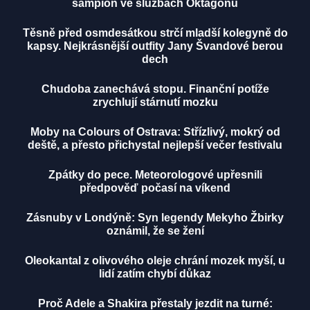
šampion ve službách Oktagonu
Těsně před osmdesátkou strčí mladší kolegyně do
kapsy. Nejkrásnější outfity Jany Švandové berou
dech
Chudoba zanechává stopu. Finanční potíže
zrychlují stárnutí mozku
Moby na Colours of Ostrava: Střízlivý, mokrý od
deště, a přesto přichystal nejlepší večer festivalu
Zpátky do pece. Meteorologové upřesnili
předpověď počasí na víkend
Zásnuby v Londýně: Syn legendy Mekyho Žbirky
oznámil, že se žení
Oleokantal z olivového oleje chrání mozek myší, u
lidí zatím chybí důkaz
Proč Adele a Shakira přestaly jezdit na turné: