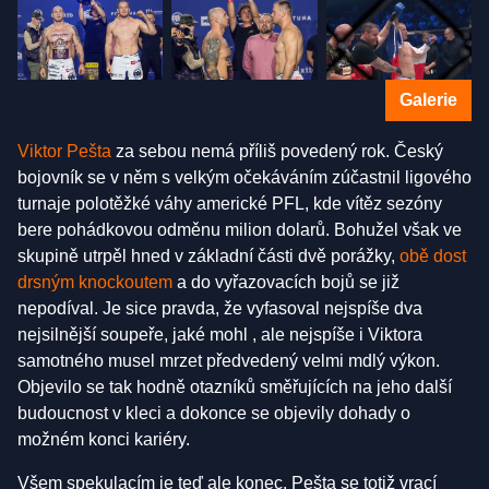
Galerie
Viktor Pešta
za sebou nemá příliš povedený rok. Český
bojovník se v něm s velkým očekáváním zúčastnil ligového
turnaje polotěžké váhy americké PFL, kde vítěz sezóny
bere pohádkovou odměnu milion dolarů. Bohužel však ve
skupině utrpěl hned v základní části dvě porážky,
obě dost
drsným knockoutem
a do vyřazovacích bojů se již
nepodíval. Je sice pravda, že vyfasoval nejspíše dva
nejsilnější soupeře, jaké mohl , ale nejspíše i Viktora
samotného musel mrzet předvedený velmi mdlý výkon.
Objevilo se tak hodně otazníků směřujících na jeho další
budoucnost v kleci a dokonce se objevily dohady o
možném konci kariéry.
Všem spekulacím je teď ale konec. Pešta se totiž vrací