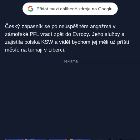
spraví si chuť v KSW?
Přidat mezi oblíbené zdroje na Googlu
Český zápasník se po neúspěšném angažmá v
zámořské PFL vrací zpět do Evropy. Jeho služby si
zajistila polská KSW a vidět bychom jej měli už příští
měsíc na turnaji v Liberci.