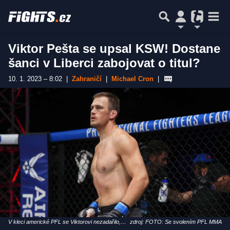
Viktor Pešta se upsal KSW! Dostane
šanci v Liberci zabojovat o titul?
10. 1. 2023 – 8:02
|
Zahraničí
|
Michael Cron
|
V kleci americké PFL se Viktorovi nezadařilo,
zdroj: FOTO: Se svolením PFL MMA