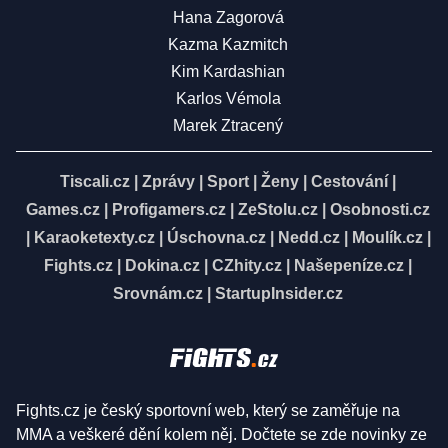
Hana Zagorová
Kazma Kazmitch
Kim Kardashian
Karlos Vémola
Marek Ztracený
Tiscali.cz
|
Zprávy
|
Sport
|
Ženy
|
Cestování
|
Games.cz
|
Profigamers.cz
|
ZeStolu.cz
|
Osobnosti.cz
|
Karaoketexty.cz
|
Úschovna.cz
|
Nedd.cz
|
Moulík.cz
|
Fights.cz
|
Dokina.cz
|
CZhity.cz
|
Našepeníze.cz
|
Srovnám.cz
|
StartupInsider.cz
Fights.cz je český sportovní web, který se zaměřuje na
MMA a veškeré dění kolem něj. Dočtete se zde novinky ze