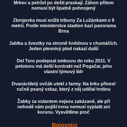
Mrkev a petržel po dešti praskají. Záhon přitom
nemusí být špatně pohnojený
Zbrojovka musí snížit tribuny Za Lužánkami o 9
metrů. Podle ministerstva stadion kazí panorama
Brna
Jablka a švestky na stromě hnědnou v chumáčích.
Jeden plesnivý plod nakazí další
Del Toro podepsal smlouvu do roku 2031. V
pelotonu má delší kontrakt než Pogačar, jeho
vlastní týmový lídr
Dvanáctiletý ovčák utekl z farmy. Na krku přinesl
ručně psaný vzkaz, který z něj udělal hrdinu
Žabky za volantem nejsou zakázané, ale při
nehodě vám pojišťovna nemusí vyplatit ani
korunu. Vysvětlíme proč
Bojovníci