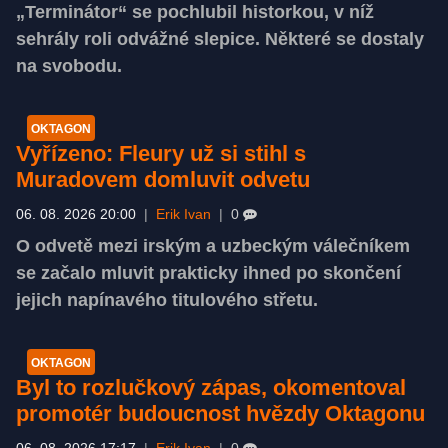
„Terminátor“ se pochlubil historkou, v níž
sehrály roli odvážné slepice. Některé se dostaly
na svobodu.
OKTAGON
Vyřízeno: Fleury už si stihl s
Muradovem domluvit odvetu
06. 08. 2026 20:00
|
Erik Ivan
|
0
O odvetě mezi irským a uzbeckým válečníkem
se začalo mluvit prakticky ihned po skončení
jejich napínavého titulového střetu.
OKTAGON
Byl to rozlučkový zápas, okomentoval
promotér budoucnost hvězdy Oktagonu