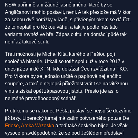
KSW upřímně ani žádné jasné jméno, které by se
Angličanovi mohlo postavit, není. A tak přestože má Viktor
za sebou dvě porážky v řadě, s přivřeným okem se dá říct,
že to neplatí pro těžkou váhu, a tak je podle nás tato
varianta rovněž ve hře. Zápas o titul na domácí půdě tak
není až takové sci-fi.
Třetí možností je Michał Kita, kterého s Peštou pojí
společná historie. Utkali se totiž spolu už v roce 2017 v
dnes již zaniklé XFN, kde dokázal Čech zvítězit na TKO.
Pro Viktora by se jednalo určitě o papírově nejlehčího
soupeře, a také o nejlepší příležitost vrátit se na vítěznou
vlnu a získat opět zápasovou jistotu. Přesto jde asi o
nejméně pravděpodobný scénář.
Proti komu se nakonec Pešta postaví se nejspíše dozvíme
již brzy. Liberecký turnaj má zatím potvrzeného pouze De
Friese,
Areka Wrzoska
a teď také českého bijce. Je však
vysoce pravděpodobné, že se pod Ještědem představí