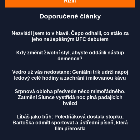
Rizin
Doporučené články
Nezvládl jsem to v hlavě. Čepo odhalil, co stálo za
jeho neúspěšným UFC debutem
Kdy změnit životní styl, abyste oddálili nástup
demence?
Vedro už vás nedostane: Geniální trik udrží nápoj
ledový celé hodiny a zachrání i milovanou kávu
Srpnová obloha předvede něco mimořádného.
Zatmění Slunce vystřídá noc plná padajících
hvězd
Líbáš jako bůh: Poledňáková dostala stopku,
Bartoška odmítl sportovat a ústřední píseň, která
film přerostla