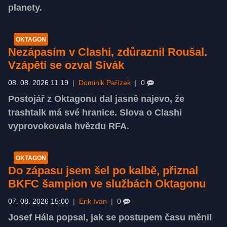
planety.
OKTAGON
Nezápasím v Clashi, zdůraznil Roušal.
Vzápětí se ozval Sivák
08. 08. 2026 11:19
|
Dominik Pařízek
|
0
Postojář z Oktagonu dal jasně najevo, že
trashtalk má své hranice. Slova o Clashi
vyprovokovala hvězdu RFA.
OKTAGON
Do zápasu jsem šel po kalbě, přiznal
BKFC šampion ve službách Oktagonu
07. 08. 2026 15:00
|
Erik Ivan
|
0
Josef Hála popsal, jak se postupem času měnil