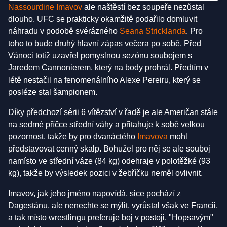
Nassourdine Imavov
ale naštěstí bez soupeře nezůstal
dlouho. UFC se prakticky okamžitě podařilo domluvit
náhradu v podobě svérázného
Seana Stricklanda
. Pro
toho to bude druhý hlavní zápas večera po sobě. Před
Vánoci totiž uzavřel pomyslnou sezónu soubojem s
Jaredem Cannonierem, který na body prohrál. Předtím v
létě nestačil na fenomenálního Alexe Pereiru, který se
posléze stal šampionem.
Díky předchozí sérii 6 vítězství v řadě je ale Američan stále
na sedmé příčce střední váhy a přitahuje k sobě velkou
pozornost, takže by pro dvanáctého
Imavova
mohl
představovat cenný skalp. Bohužel pro něj se ale souboj
namísto ve střední váze (84 kg) odehraje v polotěžké (93
kg), takže by výsledek pozici v žebříčku neměl ovlivnit.
Imavov, jak jeho jméno napovídá, sice pochází z
Dagestánu, ale nenechte se mýlit, vyrůstal však ve Francii,
a tak místo wrestlingu preferuje boj v postoji. "Hopsavým"