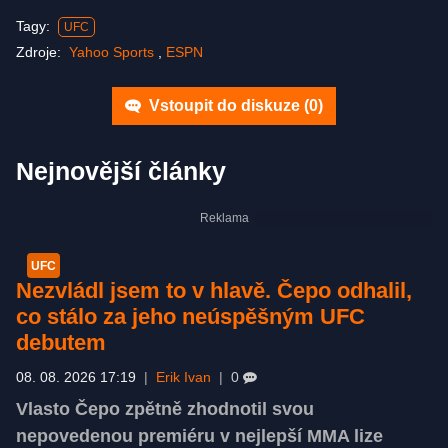
Tagy:
UFC
Zdroje:
Yahoo Sports
,
ESPN
Vstoupit do diskuze (
0
)
Nejnovější články
UFC
Nezvládl jsem to v hlavě. Čepo odhalil,
co stálo za jeho neúspěšným UFC
debutem
08. 08. 2026 17:19
|
Erik Ivan
|
0
Vlasto Čepo zpětně zhodnotil svou
nepovedenou premiéru v nejlepší MMA lize