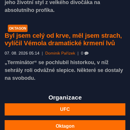
jeho životní styl z velkého divočáka na
absolutního profíka.
OKTAGON
Byl jsem celý od krve, měl jsem strach,
vylíčil Vémola dramatické krmení lvů
07. 08. 2026 05:14
|
Dominik Pařízek
|
0
„Terminátor“ se pochlubil historkou, v níž
sehrály roli odvážné slepice. Některé se dostaly
na svobodu.
Organizace
UFC
Oktagon