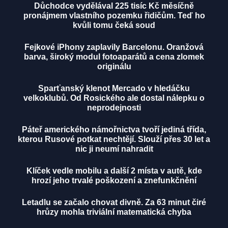
Důchodce vydělával 225 tisíc Kč měsíčně
pronájmem vlastního pozemku řidičům. Teď ho
kvůli tomu čeká soud
Fejkové iPhony zaplavily Barcelonu. Oranžová
barva, široký modul fotoaparátů a cena zlomek
originálu
Sparťanský klenot Mercado v hledáčku
velkoklubů. Od Rosického ale dostal nálepku o
neprodejnosti
Páteř amerického námořnictva tvoří jediná třída,
kterou Rusové potkat nechtějí. Slouží přes 30 let a
nic ji neumí nahradit
Klíček vedle mobilu a další 2 místa v autě, kde
hrozí jeho trvalé poškození a znefunkčnění
Letadlu se začalo chovat divně. Za 63 minut čiré
hrůzy mohla triviální matematická chyba