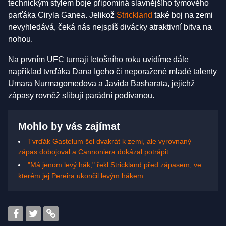
technickým stylem boje připomíná slavnějšího týmového
parťáka Ciryla Ganea. Jelikož
Strickland
také boj na zemi
nevyhledává, čeká nás nejspíš divácky atraktivní bitva na
nohou.
Na prvním UFC turnaji letošního roku uvidíme dále
například tvrďáka Dana Igeho či neporažené mladé talenty
Umara Nurmagomedova a Javida Basharata, jejichž
zápasy rovněž slibují parádní podívanou.
Mohlo by vás zajímat
Tvrďák Gastelum šel dvakrát k zemi, ale vyrovnaný
zápas dobojoval a Cannoniera dokázal potrápit
"Má jenom levý hák," řekl Strickland před zápasem, ve
kterém jej Pereira ukončil levým hákem