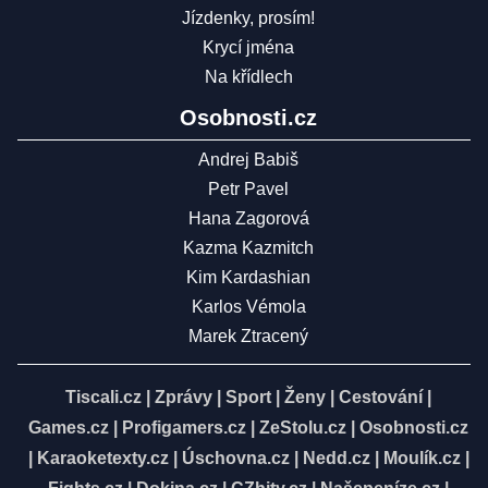
Jízdenky, prosím!
Krycí jména
Na křídlech
Osobnosti.cz
Andrej Babiš
Petr Pavel
Hana Zagorová
Kazma Kazmitch
Kim Kardashian
Karlos Vémola
Marek Ztracený
Tiscali.cz
|
Zprávy
|
Sport
|
Ženy
|
Cestování
|
Games.cz
|
Profigamers.cz
|
ZeStolu.cz
|
Osobnosti.cz
|
Karaoketexty.cz
|
Úschovna.cz
|
Nedd.cz
|
Moulík.cz
|