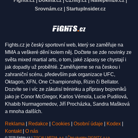
Fights.cz
|
Dokina.cz
|
CZhity.cz
|
Našepeníze.cz
|
Srovnám.cz
|
StartupInsider.cz
Fights.cz je český sportovní web, který se zaměřuje na
MMA a veškeré dění kolem něj. Dočtete se zde novinky ze
světa mixed martial arts, o tom, jaké zápasy se chystají i
jak dopadly už proběhlé. Zaměřujeme se na českou i
zahraniční scénu, především pak organizace UFC,
Oktagon, XFN, One Championship, Rizin či Bellator.
Dozvíte se i víc ze zákulisí tréninku a přípravy bojovníků
jako je Conor McGregor, Karlos Vémola, Lucie Pudilová,
Khabib Nurmagomedov, Jiří Procházka, Sandra Mašková
a mnoha dalších.
Reklama
|
Redakce
|
Cookies
|
Osobní údaje
|
Kodex
|
Kontakt
|
O nás
© 2026 Fights.cz |
TISCALI MEDIA, a.s.
|
Člen skupiny DIGNITY, s.r.o.