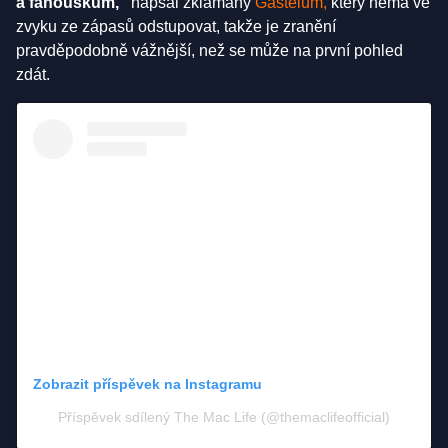
a fanouškům,"
napsal zklamaný
Gastelum,
který nemá ve
zvyku ze zápasů odstupovat, takže je zranění
pravděpodobně vážnější, než se může na první pohled
zdát.
Zobrazit příspěvek na Instagramu
Příspěvek sdílený The Mac Life (@themaclifeofficial)