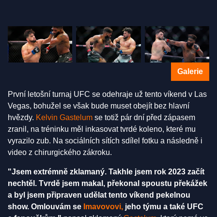
Galerie
První letošní turnaj UFC se odehraje už tento víkend v Las
Vegas, bohužel se však bude muset obejít bez hlavní
hvězdy.
Kelvin Gastelum
se totiž pár dní před zápasem
zranil, na tréninku měl inkasovat tvrdé koleno, které mu
vyrazilo zub. Na sociálních sítích sdílel fotku a následně i
video z chirurgického zákroku.
"Jsem extrémně zklamaný. Takhle jsem rok 2023 začít
nechtěl. Tvrdě jsem makal, překonal spoustu překážek
a byl jsem připraven udělat tento víkend pekelnou
show. Omlouvám se
Imavovovi,
jeho týmu a také UFC