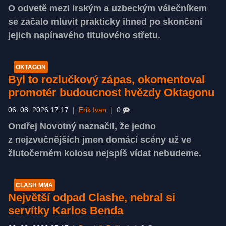
O odvetě mezi irským a uzbeckým válečníkem
se začalo mluvit prakticky ihned po skončení
jejich napínavého titulového střetu.
OKTAGON
Byl to rozlučkový zápas, okomentoval
promotér budoucnost hvězdy Oktagonu
06. 08. 2026 17:17
|
Erik Ivan
|
0
Ondřej Novotný naznačil, že jedno
z nejzvučnějších jmen domácí scény už ve
žlutočerném kolosu nejspíš vídat nebudeme.
CLASH MMA
Největší odpad Clashe, nebral si
servítky Karlos Benda