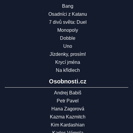
Bang
Osadníci z Katanu
7 divů světa: Duel
Monopoly
Dobble
Uno
Jízdenky, prosím!
Krycí jména
Na křídlech
Osobnosti.cz
Andrej Babiš
Petr Pavel
Hana Zagorová
Kazma Kazmitch
Kim Kardashian
Karlos Vémola