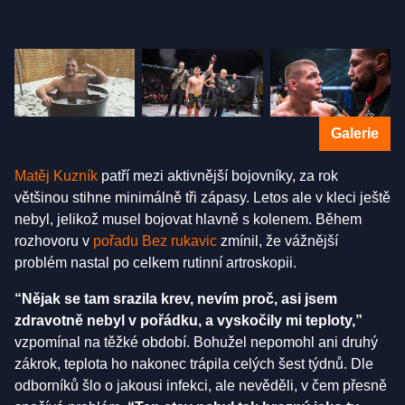
Galerie
Matěj Kuzník
patří mezi aktivnější bojovníky, za rok
většinou stihne minimálně tři zápasy. Letos ale v kleci ještě
nebyl, jelikož musel bojovat hlavně s kolenem. Během
rozhovoru v
pořadu Bez rukavic
zmínil, že vážnější
problém nastal po celkem rutinní artroskopii.
“Nějak se tam srazila krev, nevím proč, asi jsem
zdravotně nebyl v pořádku, a vyskočily mi teploty,”
vzpomínal na těžké období. Bohužel nepomohl ani druhý
zákrok, teplota ho nakonec trápila celých šest týdnů. Dle
odborníků šlo o jakousi infekci, ale nevěděli, v čem přesně