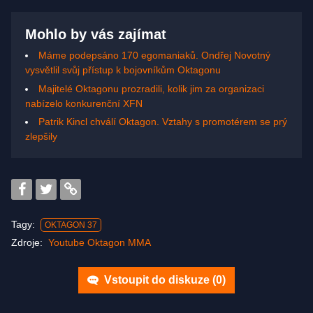
Mohlo by vás zajímat
Máme podepsáno 170 egomaniaků. Ondřej Novotný
vysvětlil svůj přístup k bojovníkům Oktagonu
Majitelé Oktagonu prozradili, kolik jim za organizaci
nabízelo konkurenční XFN
Patrik Kincl chválí Oktagon. Vztahy s promotérem se prý
zlepšily
Tagy:
OKTAGON 37
Zdroje:
Youtube Oktagon MMA
Vstoupit do diskuze (
0
)