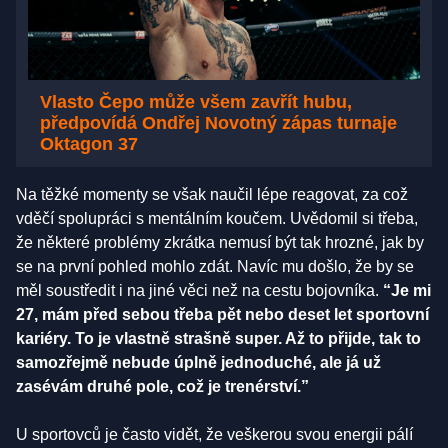
Vlasto Čepo může všem zavřít hubu,
předpovídá Ondřej Novotný zápas turnaje
Oktagon 37
Na těžké momenty se však naučil lépe reagovat, za což
vděčí spolupráci s mentálním koučem. Uvědomil si třeba,
že některé problémy zkrátka nemusí být tak hrozné, jak by
se na první pohled mohlo zdát. Navíc mu došlo, že by se
měl soustředit i na jiné věci než na cestu bojovníka.
“Je mi
27, mám před sebou třeba pět nebo deset let sportovní
kariéry. To je vlastně strašně super. Až to přijde, tak to
samozřejmě nebude úplně jednoduché, ale já už
zasévám druhé pole, což je trenérství.”
U sportovců je často vidět, že veškerou svou energii pálí