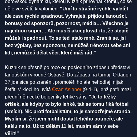
obrovskou dynamiku, kterou Kuzník přirovnal k tomu, co se
děje ve světě kryptoměn.
“Umí to strašně rychle vyletět,
ale zase rychle spadnout. Vyhraješ, přijdou fanoušci,
bonusy od sponzorů, pozornost, média… Všechno je
najednou super… Ale musíš akceptovat i to, že stejně
můžeš i spadnout. To se teď stalo mně. Zraníš se, jsi
bez výplaty, bez sponzorů, nemůžeš trénovat sebe ani
lidi, nemůžeš dělat věci, které máš rád.”
Kuzník se přesně po roce od posledního zápasu představí
fanouškům v rodné Ostravě. Do zápasu na turnaji Oktagon
37 jde sice po zranění, promotéři ho ale nehodlají nijak
šetřit. V kleci ho uvítá
Ozan Aslaner
(9-4-1), jenž patří mezi
přední německé bojovníky lehké váhy.
“Je to těžký
oříšek, ale kdyby to bylo lehké, tak se tomu říká fotbal
(smích). Nic proti fotbalistům, to je samozřejmě sranda.
Myslím si, že jsem mohl dostat lehčího soupeře, ale
kašlu na to. Už to dělám 11 let, musím sám v sebe
věřit!”