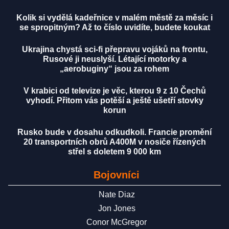
Kolik si vydělá kadeřnice v malém městě za měsíc i
se spropitným? Až to číslo uvidíte, budete koukat
Ukrajina chystá sci-fi přepravu vojáků na frontu,
Rusové ji neuslyší. Létající motorky a
„aerobuginy“ jsou za rohem
V krabici od televize je věc, kterou 9 z 10 Čechů
vyhodí. Přitom vás potěší a ještě ušetří stovky
korun
Rusko bude v dosahu odkudkoli. Francie promění
20 transportních obrů A400M v nosiče řízených
střel s doletem 9 000 km
Bojovníci
Nate Diaz
Jon Jones
Conor McGregor