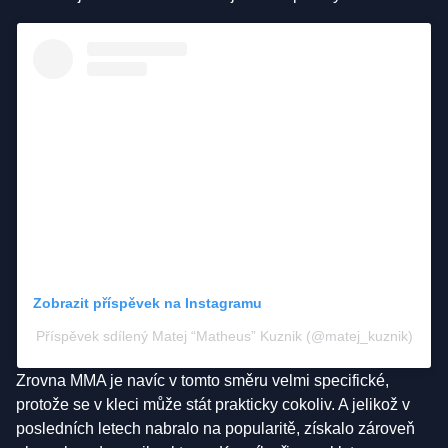
Zobrazit příspěvek na Instagramu
Příspěvek sdílený Matej “Matheus” Kuznik (@matej_kuznik)
Zrovna MMA je navíc v tomto směru velmi specifické,
protože se v kleci může stát prakticky cokoliv. A jelikož v
posledních letech nabralo na popularitě, získalo zároveň