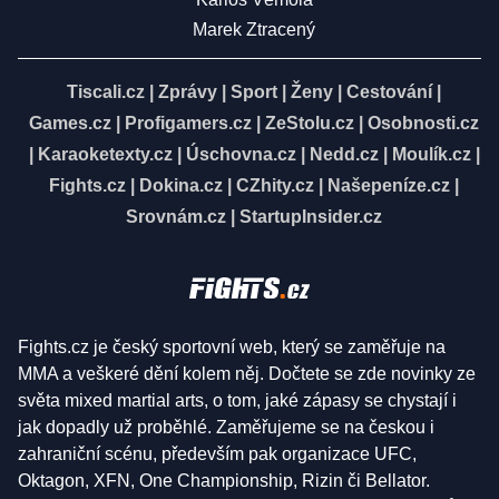
Marek Ztracený
Tiscali.cz
|
Zprávy
|
Sport
|
Ženy
|
Cestování
|
Games.cz
|
Profigamers.cz
|
ZeStolu.cz
|
Osobnosti.cz
|
Karaoketexty.cz
|
Úschovna.cz
|
Nedd.cz
|
Moulík.cz
|
Fights.cz
|
Dokina.cz
|
CZhity.cz
|
Našepeníze.cz
|
Srovnám.cz
|
StartupInsider.cz
Fights.cz je český sportovní web, který se zaměřuje na
MMA a veškeré dění kolem něj. Dočtete se zde novinky ze
světa mixed martial arts, o tom, jaké zápasy se chystají i
jak dopadly už proběhlé. Zaměřujeme se na českou i
zahraniční scénu, především pak organizace UFC,
Oktagon, XFN, One Championship, Rizin či Bellator.