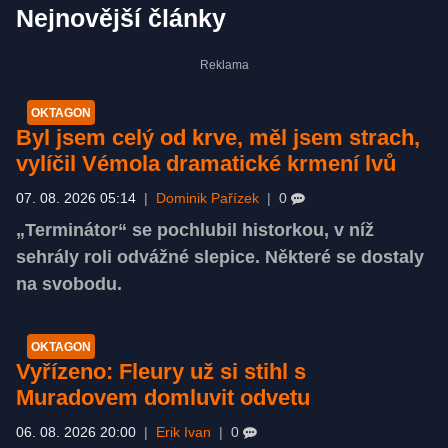
Nejnovější články
OKTAGON
Byl jsem celý od krve, měl jsem strach,
vylíčil Vémola dramatické krmení lvů
07. 08. 2026 05:14
|
Dominik Pařízek
|
0
„Terminátor“ se pochlubil historkou, v níž
sehrály roli odvážné slepice. Některé se dostaly
na svobodu.
OKTAGON
Vyřízeno: Fleury už si stihl s
Muradovem domluvit odvetu
06. 08. 2026 20:00
|
Erik Ivan
|
0