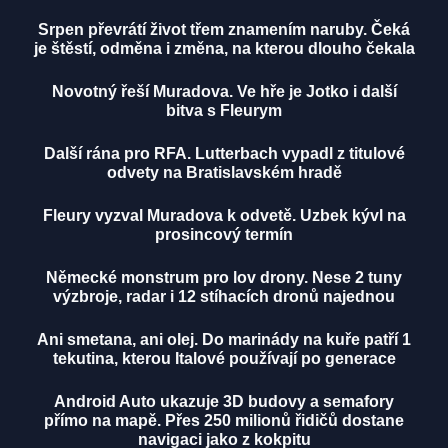
Srpen převrátí život třem znamením naruby. Čeká
je štěstí, odměna i změna, na kterou dlouho čekala
Novotný řeší Muradova. Ve hře je Jotko i další
bitva s Fleurym
Další rána pro RFA. Lutterbach vypadl z titulové
odvety na Bratislavském hradě
Fleury vyzval Muradova k odvetě. Uzbek kývl na
prosincový termín
Německé monstrum pro lov drony. Nese 2 tuny
výzbroje, radar i 12 stíhacích dronů najednou
Ani smetana, ani olej. Do marinády na kuře patří 1
tekutina, kterou Italové používají po generace
Android Auto ukazuje 3D budovy a semafory
přímo na mapě. Přes 250 milionů řidičů dostane
navigaci jako z kokpitu