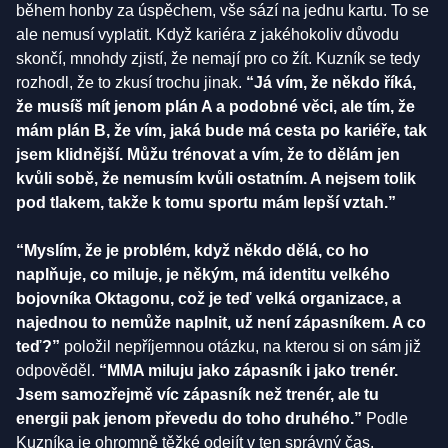
během honby za úspěchem, vše sází na jednu kartu. To se
ale nemusí vyplatit. Když kariéra z jakéhokoliv důvodu
skončí, mnohdy zjistí, že nemají pro co žít. Kuzník se tedy
rozhodl, že to zkusí trochu jinak.
“Já vím, že někdo říká,
že musíš mít jenom plán A a podobné věci, ale tím, že
mám plán B, že vím, jaká bude má cesta po kariéře, tak
jsem klidnější. Můžu trénovat a vím, že to dělám jen
kvůli sobě, že nemusím kvůli ostatním. A nejsem tolik
pod tlakem, takže k tomu sportu mám lepší vztah.”
“Myslím, že je problém, když někdo dělá, co ho
naplňuje, co miluje, je někým, má identitu velkého
bojovníka Oktagonu, což je teď velká organizace, a
najednou to nemůže naplnit, už není zápasníkem. A co
teď?”
položil nepříjemnou otázku, na kterou si on sám již
odpověděl.
“MMA miluju jako zápasník i jako trenér.
Jsem samozřejmě víc zápasník než trenér, ale tu
energii pak jenom převedu do toho druhého.”
Podle
Kuzníka je ohromně těžké odejít v ten správný čas.