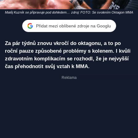
Matěj Kuzník se připravuje pod dohledem
zdroj: FOTO: Se svolením Oktagon MMA
Andrého Reinderse
Přidat mezi oblíbené zdroje na Googlu
Za pár týdnů znovu vkročí do oktagonu, a to po
roční pauze způsobené problémy s kolenem. I kvůli
zdravotním komplikacím se rozhodl, že je nejvyšší
čas přehodnotit svůj vztah k MMA.