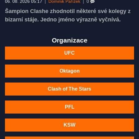
06. 08. 2026 05:17
|
Dominik Pařízek
|
0
Šampion Clashe zhodnotil některé své kolegy z
bizarní stáje. Jedno jméno výrazně vyčnívá.
Organizace
UFC
Oktagon
Clash of The Stars
PFL
KSW