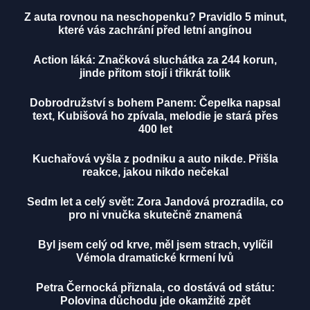
Z auta rovnou na neschopenku? Pravidlo 5 minut,
které vás zachrání před letní angínou
Action láká: Značková sluchátka za 244 korun,
jinde přitom stojí i třikrát tolik
Dobrodružství s bohem Panem: Čepelka napsal
text, Kubišová ho zpívala, melodie je stará přes
400 let
Kuchařová vyšla z podniku a auto nikde. Přišla
reakce, jakou nikdo nečekal
Sedm let a celý svět: Zora Jandová prozradila, co
pro ni vnučka skutečně znamená
Byl jsem celý od krve, měl jsem strach, vylíčil
Vémola dramatické krmení lvů
Petra Černocká přiznala, co dostává od státu:
Polovina důchodu jde okamžitě zpět