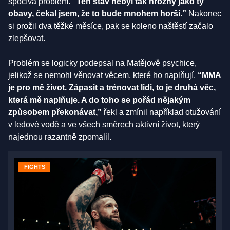
spočívá problém.
“Ten stav nebyl tak hrozný jako ty
obavy, čekal jsem, že to bude mnohem horší.”
Nakonec
si prožil dva těžké měsíce, pak se koleno naštěstí začalo
zlepšovat.
Problém se logicky podepsal na Matějově psychice,
jelikož se nemohl věnovat věcem, které ho naplňují.
“MMA
je pro mě život. Zápasit a trénovat lidi, to je druhá věc,
která mě naplňuje. A do toho se pořád nějakým
způsobem překonávat,”
řekl a zmínil například otužování
v ledové vodě a ve všech směrech aktivní život, který
najednou razantně zpomalil.
FIGHTS