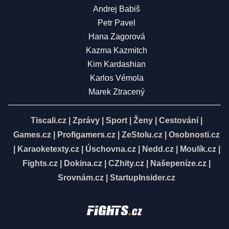
Andrej Babiš
Petr Pavel
Hana Zagorová
Kazma Kazmitch
Kim Kardashian
Karlos Vémola
Marek Ztracený
Tiscali.cz
|
Zprávy
|
Sport
|
Ženy
|
Cestování
|
Games.cz
|
Profigamers.cz
|
ZeStolu.cz
|
Osobnosti.cz
|
Karaoketexty.cz
|
Úschovna.cz
|
Nedd.cz
|
Moulík.cz
|
Fights.cz
|
Dokina.cz
|
CZhity.cz
|
Našepeníze.cz
|
Srovnám.cz
|
StartupInsider.cz