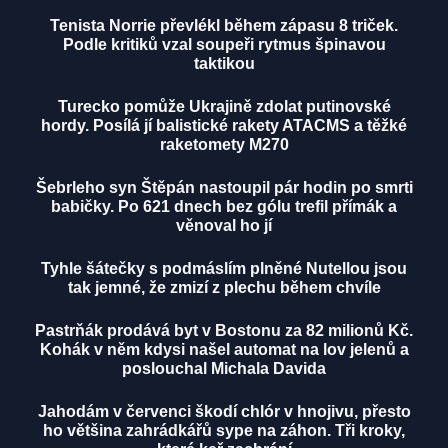
Tenista Norrie převlékl během zápasu 8 triček.
Podle kritiků vzal soupeři rytmus špinavou
taktikou
Turecko pomůže Ukrajině zdolat putinovské
hordy. Posílá jí balistické rakety ATACMS a těžké
raketomety M270
Šebrleho syn Štěpán nastoupil pár hodin po smrti
babičky. Po 621 dnech bez gólu trefil přímák a
věnoval ho jí
Tyhle šátečky s podmáslím plněné Nutellou jsou
tak jemné, že zmizí z plechu během chvíle
Pastrňák prodává byt v Bostonu za 82 milionů Kč.
Kohák v něm kdysi našel automat na lov jelenů a
poslouchal Michala Davida
Jahodám v červenci škodí chlór v hnojivu, přesto
ho většina zahrádkářů sype na záhon. Tři kroky,