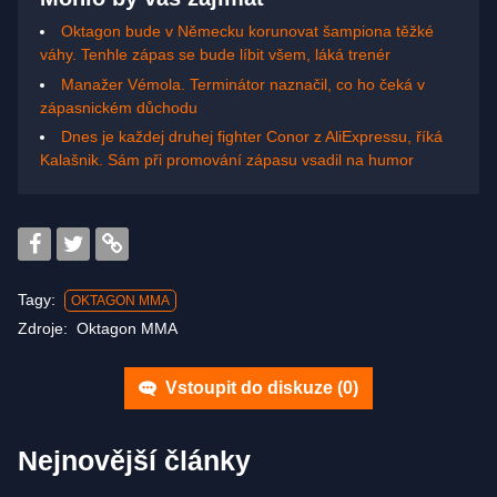
Oktagon bude v Německu korunovat šampiona těžké
váhy. Tenhle zápas se bude líbit všem, láká trenér
Manažer Vémola. Terminátor naznačil, co ho čeká v
zápasnickém důchodu
Dnes je každej druhej fighter Conor z AliExpressu, říká
Kalašnik. Sám při promování zápasu vsadil na humor
Tagy:
OKTAGON MMA
Zdroje:
Oktagon MMA
Vstoupit do diskuze (
0
)
Nejnovější články