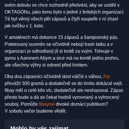
svém debutu se chce rozhodně předvést, aby se usídlil v
OKTAGONu, jako tomu bylo v jedné z britských organizací.
Té byl věrný všech pět zápasů a čtyři soupeře v ní zhasl
jak svíčku v 1. kole.
V amatérech má dokonce 15 zápasů a šampionský pás.
Potetovaný suverén se očividně nebojí trash talku a v
organizaci je odhodlaný jít si tvrdě za svým. Trénuje v
gymu s Aaronem Abym a sice má na kontě jednu prohru,
ale všechny výhry si odnesl před limitem.
Oba dva zápasníci očividně dost válčili s váhou,
Fry
převážil 300 gramů a dodatečně se do limitu dokázal vejít.
Ilbay měl o celé kilo víc, dodatečně ale neshazoval. Zápas
přesto bude a dá se čekat hodně vyrovnaný a vyhrocený
souboj. Pomůže
Ilbayovi
divoké domácí publikum?
V sobotu večer budeme vědět.
Mohlo by vás zajímat