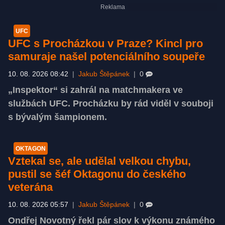
UFC
UFC s Procházkou v Praze? Kincl pro
samuraje našel potenciálního soupeře
10. 08. 2026 08:42
|
Jakub Štěpánek
|
0
„Inspektor“ si zahrál na matchmakera ve
službách UFC. Procházku by rád viděl v souboji
s bývalým šampionem.
OKTAGON
Vztekal se, ale udělal velkou chybu,
pustil se šéf Oktagonu do českého
veterána
10. 08. 2026 05:57
|
Jakub Štěpánek
|
0
Ondřej Novotný řekl pár slov k výkonu známého