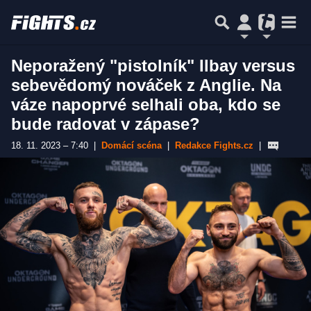
Neporažený "pistolník" Ilbay versus
sebevědomý nováček z Anglie. Na
váze napoprvé selhali oba, kdo se
bude radovat v zápase?
18. 11. 2023 – 7:40
|
Domácí scéna
|
Redakce Fights.cz
|