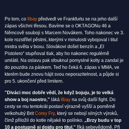
Po tom, co
Ilbay
předvedl ve Frankfurtu se na jeho další
zápas všichni třesou. Bavíme se o OKTAGONu 46 a
Němcově souboji s Marcem Novákem. Toho nakonec ve 3.
kole rozstřílel pěstmi, kterými v minulosti vybojoval i titul
mistra světa v boxu. Slovákovi došel benzín a „El
Pistolero“ stupňoval tlak, aby ho nakonec regulérně
umlátil. Na oslavu pak sfouknul pomyslné kolty a zandal je
do pouzdra za páskem. Teď ho čeká 6. zápas v MMA, ve
kterém bude znovu hájit svou neporazitelnost, a půjde si
pro 5. ukončení před limitem.
"Diváci moc dobře vědí, že když bojuju, je to velká
show a boj naostro,"
láká
Ilbay
na svůj další fight. Do
cesty se mu tentokrát postaví výrazně vyšší a poměrně
velkohubý Brit
Corey Fry,
který se nebojí silných výroků,
čímž přiložil do kotle nějaké to polínko.
„Brzy budu v top
10 a postupně si dojdu pro titul,“
říká sebevědomě. Při