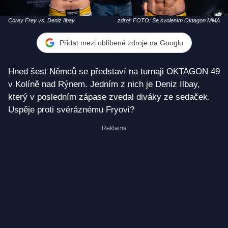
Corey Frey vs. Deniz Ilbay
zdroj: FOTO: Se svolením Oktagon MMA
Přidat mezi oblíbené zdroje na Googlu
Hned šest Němců se představí na turnaji OKTAGON 49
v Kolíně nad Rýnem. Jedním z nich je Deniz Ilbay,
který v posledním zápase zvedal diváky ze sedaček.
Uspěje proti svéráznému Fryovi?