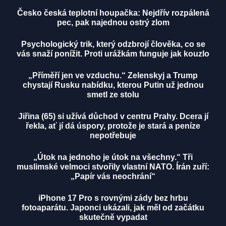
Česko česká teplotní houpačka: Nejdřív rozpálená
pec, pak najednou ostrý zlom
Psychologický trik, který odzbrojí člověka, co se
vás snaží ponížit. Proti urážkám funguje jak kouzlo
„Příměří jen ve vzduchu.“ Zelenskyj a Trump
chystají Rusku nabídku, kterou Putin už jednou
smetl ze stolu
Jiřina (65) si užívá důchod v centru Prahy. Dcera jí
řekla, ať jí dá úspory, protože je stará a peníze
nepotřebuje
„Útok na jednoho je útok na všechny.“ Tři
muslimské velmoci stvořily vlastní NATO. Írán zuří:
„Papír vás neochrání“
iPhone 17 Pro s rovnými zády bez hrbu
fotoaparátu. Japonci ukázali, jak měl od začátku
skutečně vypadat