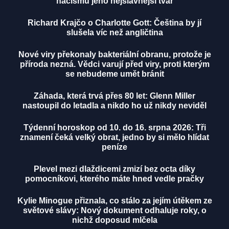
nacismu jeho nejslavnější tvář
Richard Krajčo o Charlotte Gott: Čeština by jí
slušela víc než angličtina
Nové viry překonaly bakteriální obranu, protože je
příroda nezná. Vědci varují před viry, proti kterým
se nebudeme umět bránit
Záhada, která trvá přes 80 let: Glenn Miller
nastoupil do letadla a nikdo ho už nikdy neviděl
Týdenní horoskop od 10. do 16. srpna 2026: Tři
znamení čeká velký obrat, jedno by si mělo hlídat
peníze
Plevel mezi dlaždicemi zmizí bez octa díky
pomocníkovi, kterého máte hned vedle pračky
Kylie Minogue přiznala, co stálo za jejím útěkem ze
světové slávy: Nový dokument odhaluje roky, o
nichž doposud mlčela