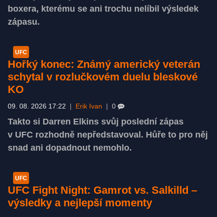
boxera, kterému se ani trochu nelíbil výsledek
zápasu.
UFC
Hořký konec: Známý americký veterán
schytal v rozlučkovém duelu bleskové
KO
09. 08. 2026 17:22
|
Erik Ivan
|
0
Takto si Darren Elkins svůj poslední zápas
v UFC rozhodně nepředstavoval. Hůře to pro něj
snad ani dopadnout nemohlo.
UFC
UFC Fight Night: Gamrot vs. Salkilld –
výsledky a nejlepší momenty