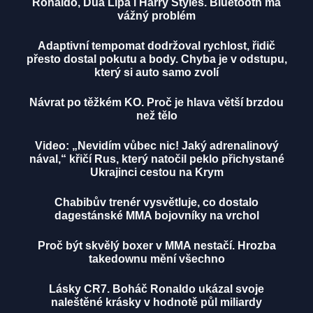
Ronaldo, Dua Lipa i Harry Styles. Bluetooth má
vážný problém
Adaptivní tempomat dodržoval rychlost, řidič
přesto dostal pokutu a body. Chyba je v odstupu,
který si auto samo zvolí
Návrat po těžkém KO. Proč je hlava větší brzdou
než tělo
Video: „Nevidím vůbec nic! Jaký adrenalinový
nával,“ křičí Rus, který natočil peklo přichystané
Ukrajinci cestou na Krym
Chabibův trenér vysvětluje, co dostalo
dagestánské MMA bojovníky na vrchol
Proč být skvělý boxer v MMA nestačí. Hrozba
takedownu mění všechno
Lásky CR7. Boháč Ronaldo ukázal svoje
naleštěné krásky v hodnotě půl miliardy