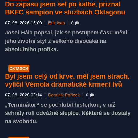
Do zápasu jsem šel po kalbě, přiznal
BKFC šampion ve službách Oktagonu
07. 08. 2026 15:00
|
Erik Ivan
|
0
Josef Hála popsal, jak se postupem času měnil
jeho životní styl z velkého divočáka na
absolutního profíka.
OKTAGON
Byl jsem celý od krve, měl jsem strach,
vylíčil Vémola dramatické krmení lvů
07. 08. 2026 05:14
|
Dominik Pařízek
|
0
„Terminátor“ se pochlubil historkou, v níž
sehrály roli odvážné slepice. Některé se dostaly
na svobodu.