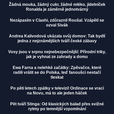
Žádná mouka, žádný cukr, žádné mléko, jídelníček
Ronalda je záměrně jednotvárný
Nezápasím v Clashi, zdůraznil Roušal. Vzápětí se
ozval Sivák
Andrea Kalivodová ukázala svůj domov: Tak bydlí
jedna z nejznámějších tváří české zábavy
Vosy jsou v srpnu nejnebezpečnější: Přírodní triky,
jak je vyhnat ze zahrady a domu
Ewa Farna a nelehké začátky: Zpěvačce, které
radili vrátit se do Polska, teď fanoušci nestačí
tleskat
Po pěti letech zpátky v televizi! Ordinace se vrací
na Novu, má to ale jeden háček
Pět tváří Stinga: Od klasických balad přes svižné
rytmy po temnější vzpomínání