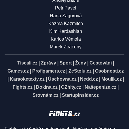
Andrej Babiš
Petr Pavel
Hana Zagorová
Kazma Kazmitch
Kim Kardashian
Karlos Vémola
Marek Ztracený
Tiscali.cz
|
Zprávy
|
Sport
|
Ženy
|
Cestování
|
Games.cz
|
Profigamers.cz
|
ZeStolu.cz
|
Osobnosti.cz
|
Karaoketexty.cz
|
Úschovna.cz
|
Nedd.cz
|
Moulík.cz
|
Fights.cz
|
Dokina.cz
|
CZhity.cz
|
Našepeníze.cz
|
Srovnám.cz
|
StartupInsider.cz
Fights.cz je český sportovní web, který se zaměřuje na