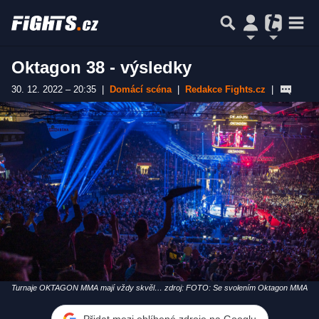
Oktagon 38 - výsledky
30. 12. 2022 – 20:35
|
Domácí scéna
|
Redakce Fights.cz
|
Turnaje OKTAGON MMA mají vždy skvělou
zdroj: FOTO: Se svolením Oktagon MMA
atmosféru
Přidat mezi oblíbené zdroje na Googlu