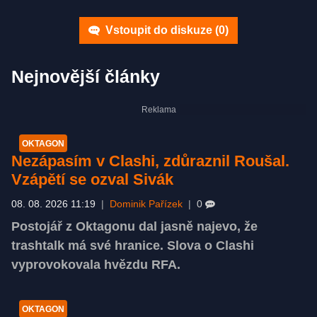
Vstoupit do diskuze (
0
)
Nejnovější články
OKTAGON
Nezápasím v Clashi, zdůraznil Roušal.
Vzápětí se ozval Sivák
08. 08. 2026 11:19
|
Dominik Pařízek
|
0
Postojář z Oktagonu dal jasně najevo, že
trashtalk má své hranice. Slova o Clashi
vyprovokovala hvězdu RFA.
OKTAGON