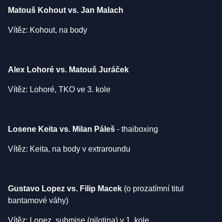
Matouš Kohout vs. Jan Malach
Vítěz: Kohout, na body
Alex Lohoré vs. Matouš Juráček
Vítěz: Lohoré, TKO ve 3. kole
Losene Keita vs. Milan Páleš
- thaiboxing
Vítěz: Keita, na body v extraroundu
Gustavo Lopez vs. Filip Macek
(o prozatímní titul
bantamové váhy)
Vítěz: Lopez, submise (gilotina) v 1. kole