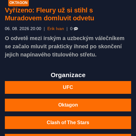
OKTAGON
Vyřízeno: Fleury už si stihl s
Muradovem domluvit odvetu
06. 08. 2026 20:00
|
Erik Ivan
|
0
O odvetě mezi irským a uzbeckým válečníkem
se začalo mluvit prakticky ihned po skončení
jejich napínavého titulového střetu.
Organizace
UFC
Oktagon
Clash of The Stars