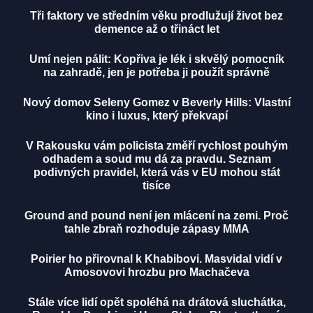
Tři faktory ve středním věku prodlužují život bez
demence až o třináct let
Umí nejen pálit: Kopřiva je lék i skvělý pomocník
na zahradě, jen je potřeba ji použít správně
Nový domov Seleny Gomez v Beverly Hills: Vlastní
kino i luxus, který překvapí
V Rakousku vám policista změří rychlost pouhým
odhadem a soud mu dá za pravdu. Seznam
podivných pravidel, která vás v EU mohou stát
tisíce
Ground and pound není jen mlácení na zemi. Proč
tahle zbraň rozhoduje zápasy MMA
Poirier ho přirovnal k Khabibovi. Masvidal vidí v
Amosovovi hrozbu pro Machačeva
Stále více lidí opět spoléhá na drátová sluchátka,