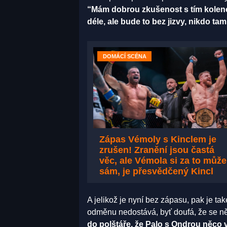
“Mám dobrou zkušenost s tím kolenem
déle, ale bude to bez jizvy, nikdo t
DOMÁCÍ SCÉNA
Zápas Vémoly s Kinclem je
zrušen! Zranění jsou častá
věc, ale Vémola si za to může
sám, je přesvědčený Kincl
A jelikož je nyní bez zápasu, pak je ta
odměnu nedostává, byť doufá, že se něj
do polštáře, že Palo s Ondrou něco vy