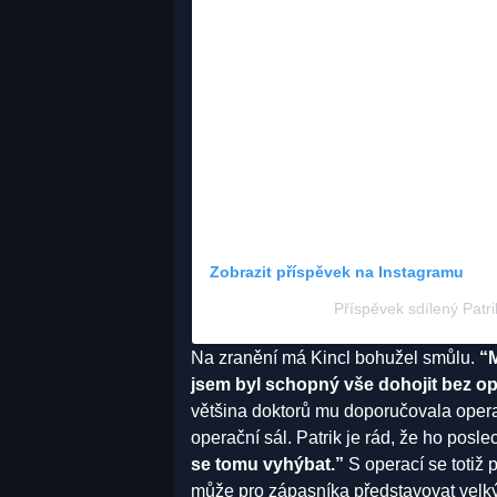
Zobrazit příspěvek na Instagramu
Příspěvek sdílený Patri
Na zranění má Kincl bohužel smůlu.
“M
jsem byl schopný vše dohojit bez op
většina doktorů mu doporučovala opera
operační sál. Patrik je rád, že ho posle
se tomu vyhýbat.”
S operací se totiž 
může pro zápasníka představovat velký 