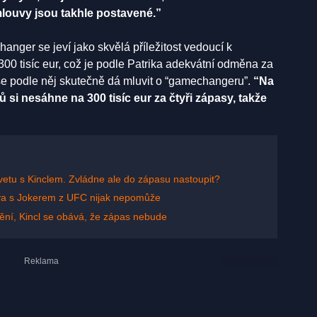
louvy jsou takhle postavené.”
nger se jeví jako skvělá příležitost vedoucí k
00 tisíc eur, což je podle Patrika adekvátní odměna za
se podle něj skutečně dá mluvit o “gamechangeru”.
“Na
 si nesáhne na 300 tisíc eur za čtyři zápasy, takže
vetu s Kinclem. Zvládne ale do zápasu nastoupit?
rava s Jokerem z UFC nijak nepomůže
ění, Kincl se obává, že zápas nebude