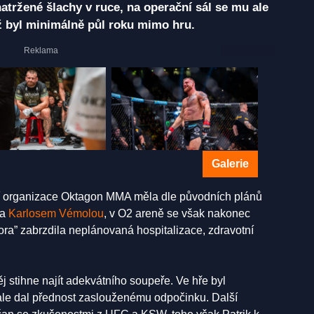
atržené šlachy v ruce, na operační sál se mu ale
ž byl minimálně půl roku mimo hru.
Galerie
ání organizace Oktagon MMA měla dle původních plánů
a
Karlosem Vémolou
, v O2 areně se však nakonec
tora” zabrzdila neplánovaná hospitalizace, zdravotní
j stihne najít adekvátního soupeře. Ve hře byl
 ale dal přednost zaslouženému odpočinku. Další