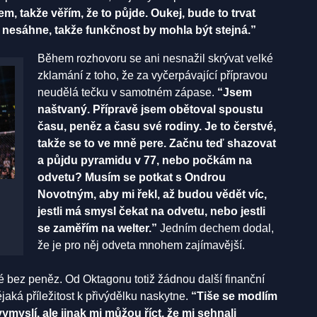
, takže věřím, že to půjde. Oukej, bude to trvat
am nesáhne, takže funkčnost by mohla být stejná.”
Během rozhovoru se ani nesnažil skrývat velké
zklamání z toho, že za vyčerpávající přípravou
neudělá tečku v samotném zápase.
“Jsem
naštvaný. Přípravě jsem obětoval spoustu
času, peněz a času své rodiny. Je to čerstvé,
takže se to ve mně pere. Začnu teď shazovat
a půjdu pyramidu v 77, nebo počkám na
odvetu? Musím se potkat s Ondrou
Novotným, aby mi řekl, až budou vědět víc,
jestli má smysl čekat na odvetu, nebo jestli
se zaměřím na welter.”
Jedním dechem dodal,
že je pro něj odveta mnohem zajímavější.
ké bez peněz. Od Oktagonu totiž žádnou další finanční
aká příležitost k přivýdělku naskytne.
“Tiše se modlím
myslí, ale jinak mi můžou říct, že mi sehnali