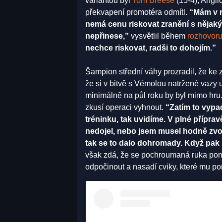
variantou byl
Tom Breese
(15-4), Angl
překvapení promotéra odmítl.
“Mám v r
nemá cenu riskovat zranění s nějak
nepřinese,”
vysvětlil během
rozhovoru
nechce riskovat, radši to dohojím.”
Šampion střední váhy prozradil, že ke 
že si v bitvě s Vémolou natržené vazy 
minimálně na půl roku by byl mimo hru.
zkusí operaci vyhnout.
“Zatím to vypad
tréninku, tak uvidíme. V plné přípra
nedojel, nebo jsem musel hodně zvol
tak se to dalo dohromady. Když pak b
však zdá, že se pochroumaná ruka poma
odpočinout a nasadí cviky, které mu por