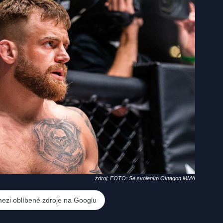
zdroj: FOTO: Se svolením Oktagon MMA
mezi oblíbené zdroje na Googlu