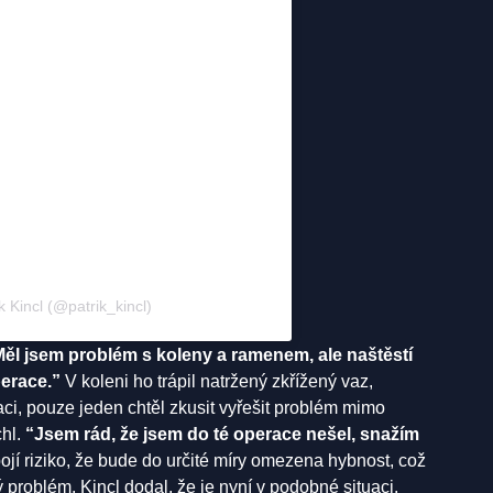
k Kincl (@patrik_kincl)
ěl jsem problém s koleny a ramenem, ale naštěstí
erace.”
V koleni ho trápil natržený zkřížený vaz,
ci, pouze jeden chtěl zkusit vyřešit problém mimo
chl.
“Jsem rád, že jsem do té operace nešel, snažím
pojí riziko, že bude do určité míry omezena hybnost, což
problém. Kincl dodal, že je nyní v podobné situaci.