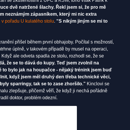
ičan se zkušenostmi z UFC a KSW, toho však Patrik k
uce dvě natržené šlachy. Řekl jsem si, že pro mě
ým neznámým zápasníkem, který mi nic extra
 v pořadu U kulatého stolu
.
“S nikým jiným se mi to
zranění přišel během první obhajoby. Počítal s možností,
utrhne úplně, v takovém případě by musel na operaci,
 Když ale odveta spadla ze stolu, rozhodl se, že se
á, že se to dává do kupy. Teď jsem zvolnil na
vě to bylo jak na houpačce - nějaký trénink jsem buď
nit, když jsem měl druhý den třeba technické věci,
yly sparringy, tak se to zase zhoršilo.”
Kinclovi se
lu zlepšuje, přičemž věří, že když ji nechá pořádně
adil doktor, problém odezní.