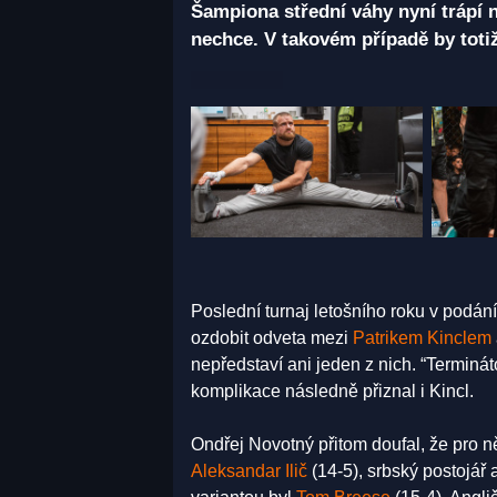
Šampiona střední váhy nyní trápí n
nechce. V takovém případě by toti
Poslední turnaj letošního roku v pod
ozdobit odveta mezi
Patrikem Kinclem
nepředstaví ani jeden z nich. “Terminá
komplikace následně přiznal i Kincl.
Ondřej Novotný přitom doufal, že pro ně
Aleksandar Ilič
(14-5), srbský postojář