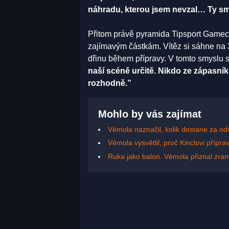
náhradu, kterou jsem nevzal… Ty sm
Přitom právě pyramida Tipsport Gamecha
zajímavým částkám. Vítěz si sáhne na 3
dřinu během přípravy. V tomto smyslu 
naší scéně určitě. Nikdo ze zápasníků
rozhodně.”
Mohlo by vás zajímat
Vémola naznačil, kolik dostane za od
Vémola vysvětlil, proč Kinclovi příp
Ruka jako balon. Vémola přiznal zran