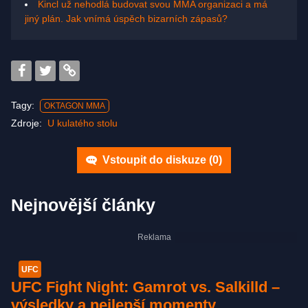
Kincl už nehodlá budovat svou MMA organizaci a má
jiný plán. Jak vnímá úspěch bizarních zápasů?
Tagy:
OKTAGON MMA
Zdroje:
U kulatého stolu
Vstoupit do diskuze (
0
)
Nejnovější články
UFC
UFC Fight Night: Gamrot vs. Salkilld –
výsledky a nejlepší momenty