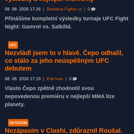
08. 08. 2026 17:26
|
Redakce Fights.cz
|
0
Přinášíme kompletní výsledky turnaje UFC Fight
Night: Gamrot vs. Salkilld.
UFC
Nezvládl jsem to v hlavě. Čepo odhalil,
co stálo za jeho neúspěšným UFC
debutem
08. 08. 2026 17:19
|
Erik Ivan
|
0
Vlasto Čepo zpětně zhodnotil svou
nepovedenou premiéru v nejlepší MMA lize
planety.
OKTAGON
Nezápasím v Clashi, zdůraznil Roušal.