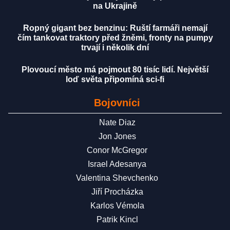
na Ukrajině
Ropný gigant bez benzinu: Ruští farmáři nemají
čím tankovat traktory před žněmi, fronty na pumpy
trvají i několik dní
Plovoucí město má pojmout 80 tisíc lidí. Největší
loď světa připomíná sci-fi
Bojovníci
Nate Diaz
Jon Jones
Conor McGregor
Israel Adesanya
Valentina Shevchenko
Jiří Procházka
Karlos Vémola
Patrik Kincl