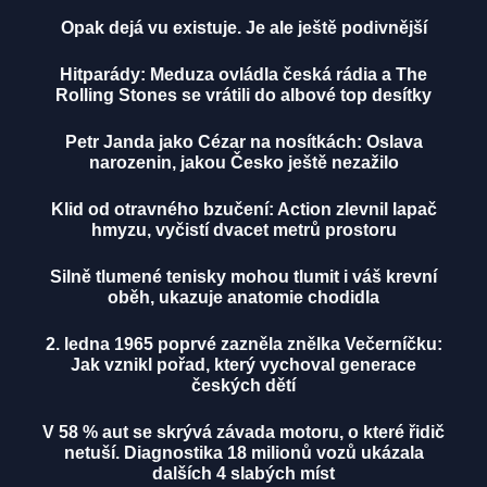
Opak dejá vu existuje. Je ale ještě podivnější
Hitparády: Meduza ovládla česká rádia a The
Rolling Stones se vrátili do albové top desítky
Petr Janda jako Cézar na nosítkách: Oslava
narozenin, jakou Česko ještě nezažilo
Klid od otravného bzučení: Action zlevnil lapač
hmyzu, vyčistí dvacet metrů prostoru
Silně tlumené tenisky mohou tlumit i váš krevní
oběh, ukazuje anatomie chodidla
2. ledna 1965 poprvé zazněla znělka Večerníčku:
Jak vznikl pořad, který vychoval generace
českých dětí
V 58 % aut se skrývá závada motoru, o které řidič
netuší. Diagnostika 18 milionů vozů ukázala
dalších 4 slabých míst