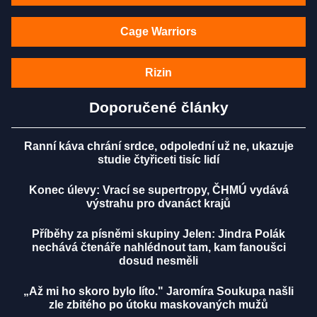
Cage Warriors
Rizin
Doporučené články
Ranní káva chrání srdce, odpolední už ne, ukazuje
studie čtyřiceti tisíc lidí
Konec úlevy: Vrací se supertropy, ČHMÚ vydává
výstrahu pro dvanáct krajů
Příběhy za písněmi skupiny Jelen: Jindra Polák
nechává čtenáře nahlédnout tam, kam fanoušci
dosud nesměli
„Až mi ho skoro bylo líto." Jaromíra Soukupa našli
zle zbitého po útoku maskovaných mužů