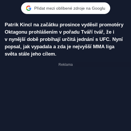
Přidat mezi oblíbené zdroje na Googlu
Patrik Kincl na začátku prosince vyděsil promotéry
Oktagonu prohlášením v pořadu Tváří tvář, že i
v nynější době probíhají určitá jednání s UFC. Nyní
popsal, jak vypadala a zda je nejvyšší MMA liga
světa stále jeho cílem.