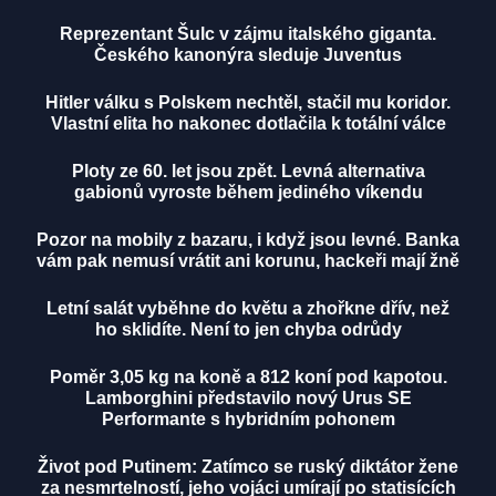
Reprezentant Šulc v zájmu italského giganta.
Českého kanonýra sleduje Juventus
Hitler válku s Polskem nechtěl, stačil mu koridor.
Vlastní elita ho nakonec dotlačila k totální válce
Ploty ze 60. let jsou zpět. Levná alternativa
gabionů vyroste během jediného víkendu
Pozor na mobily z bazaru, i když jsou levné. Banka
vám pak nemusí vrátit ani korunu, hackeři mají žně
Letní salát vyběhne do květu a zhořkne dřív, než
ho sklidíte. Není to jen chyba odrůdy
Poměr 3,05 kg na koně a 812 koní pod kapotou.
Lamborghini představilo nový Urus SE
Performante s hybridním pohonem
Život pod Putinem: Zatímco se ruský diktátor žene
za nesmrtelností, jeho vojáci umírají po statisících