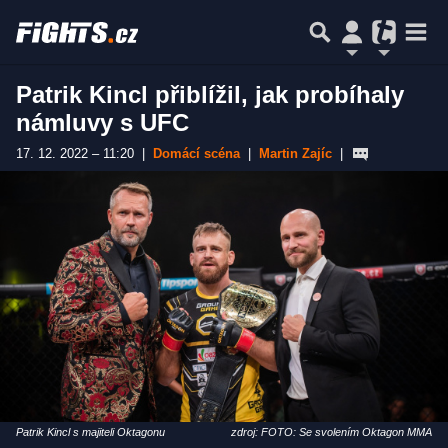
Patrik Kincl přiblížil, jak probíhaly
námluvy s UFC
17. 12. 2022 – 11:20
|
Domácí scéna
|
Martin Zajíc
|
Patrik Kincl s majiteli Oktagonu
zdroj: FOTO: Se svolením Oktagon MMA