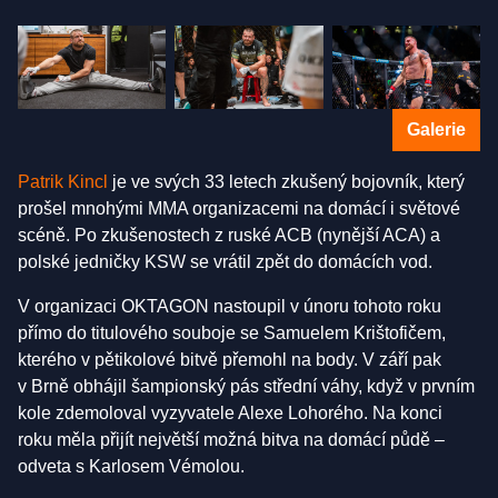
Galerie
Patrik Kincl
je ve svých 33 letech zkušený bojovník, který
prošel mnohými MMA organizacemi na domácí i světové
scéně. Po zkušenostech z ruské ACB (nynější ACA) a
polské jedničky KSW se vrátil zpět do domácích vod.
V organizaci OKTAGON nastoupil v únoru tohoto roku
přímo do titulového souboje se Samuelem Krištofičem,
kterého v pětikolové bitvě přemohl na body. V září pak
v Brně obhájil šampionský pás střední váhy, když v prvním
kole zdemoloval vyzyvatele Alexe Lohorého. Na konci
roku měla přijít největší možná bitva na domácí půdě –
odveta s Karlosem Vémolou.