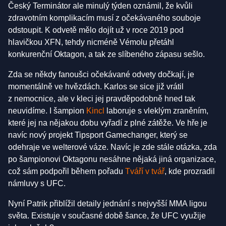
Český Terminátor ale minulý týden oznámil, že kvůli
zdravotním komplikacím musí z očekávaného souboje
odstoupit. K odvetě mělo dojít už v roce 2019 pod
hlavičkou XFN, tehdy nicméně Vémolu přetáhl
konkurenční Oktagon, a tak ze slíbeného zápasu sešlo.
Zda se někdy fanoušci očekávané odvety dočkají, je
momentálně ve hvězdách. Karlos se sice již vrátil
z nemocnice, ale v kleci jej pravděpodobně hned tak
neuvidíme. I šampion
Kincl
laboruje s vleklým zraněním,
které jej na nějakou dobu vyřadí z plné zátěže. Ve hře je
navíc nový projekt Tipsport Gamechanger, který se
odehraje ve welterové váze. Navíc je zde stále otázka, zda
po šampionovi Oktagonu nesáhne nějaká jiná organizace,
což sám podpořil během pořadu
Tváří v tvář
, kde prozradil
námluvy s UFC.
Nyní Patrik přiblížil detaily jednání s nejvyšší MMA ligou
světa. Existuje v současné době šance, že UFC využije