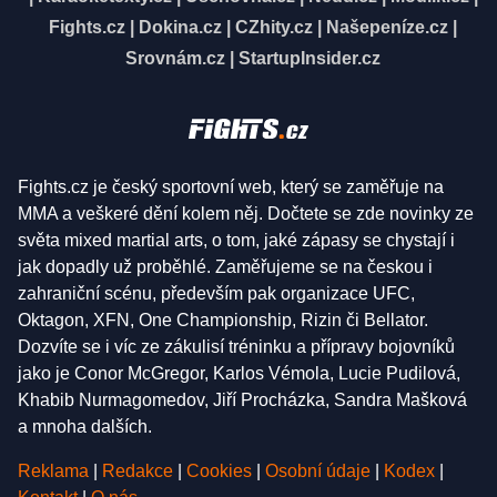
Fights.cz
|
Dokina.cz
|
CZhity.cz
|
Našepeníze.cz
|
Srovnám.cz
|
StartupInsider.cz
Fights.cz je český sportovní web, který se zaměřuje na
MMA a veškeré dění kolem něj. Dočtete se zde novinky ze
světa mixed martial arts, o tom, jaké zápasy se chystají i
jak dopadly už proběhlé. Zaměřujeme se na českou i
zahraniční scénu, především pak organizace UFC,
Oktagon, XFN, One Championship, Rizin či Bellator.
Dozvíte se i víc ze zákulisí tréninku a přípravy bojovníků
jako je Conor McGregor, Karlos Vémola, Lucie Pudilová,
Khabib Nurmagomedov, Jiří Procházka, Sandra Mašková
a mnoha dalších.
Reklama
|
Redakce
|
Cookies
|
Osobní údaje
|
Kodex
|