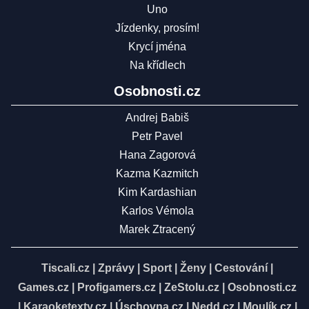
Uno
Jízdenky, prosím!
Krycí jména
Na křídlech
Osobnosti.cz
Andrej Babiš
Petr Pavel
Hana Zagorová
Kazma Kazmitch
Kim Kardashian
Karlos Vémola
Marek Ztracený
Tiscali.cz
|
Zprávy
|
Sport
|
Ženy
|
Cestování
|
Games.cz
|
Profigamers.cz
|
ZeStolu.cz
|
Osobnosti.cz
|
Karaoketexty.cz
|
Úschovna.cz
|
Nedd.cz
|
Moulík.cz
|