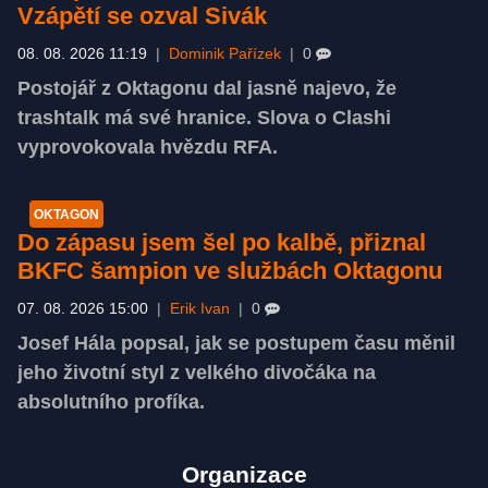
Vzápětí se ozval Sivák
08. 08. 2026 11:19
|
Dominik Pařízek
|
0
Postojář z Oktagonu dal jasně najevo, že
trashtalk má své hranice. Slova o Clashi
vyprovokovala hvězdu RFA.
OKTAGON
Do zápasu jsem šel po kalbě, přiznal
BKFC šampion ve službách Oktagonu
07. 08. 2026 15:00
|
Erik Ivan
|
0
Josef Hála popsal, jak se postupem času měnil
jeho životní styl z velkého divočáka na
absolutního profíka.
Organizace