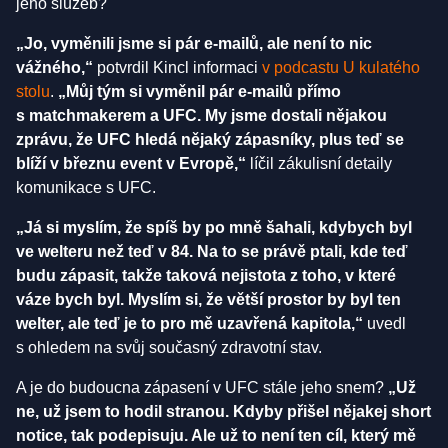
jeho služeb?
„Jo, vyměnili jsme si pár e-mailů, ale není to nic
vážného,“
potvrdil Kincl informaci
v podcastu U kulatého
stolu
.
„Můj tým si vyměnil pár e-mailů přímo
s matchmakerem a UFC. My jsme dostali nějakou
zprávu, že UFC hledá nějaký zápasníky, plus teď se
blíží v březnu event v Evropě,“
líčil zákulisní detaily
komunikace s UFC.
„Já si myslím, že spíš by po mně šahali, kdybych byl
ve welteru než teď v 84. Na to se právě ptali, kde teď
budu zápasit, takže taková nejistota z toho, v které
váze bych byl. Myslím si, že větší prostor by byl ten
welter, ale teď je to pro mě uzavřená kapitola,“
uvedl
s ohledem na svůj současný zdravotní stav.
A je do budoucna zápasení v UFC stále jeho snem?
„Už
ne, už jsem to hodil stranou. Kdyby přišel nějakej short
notice, tak podepisuju. Ale už to není ten cíl, který mě