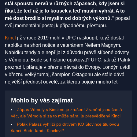
stál spoustu nervů v různých zápasech, kdy jsem si
říkal, že teď už je to kousek a teď musím vyhrát. A to
mě dost brzdilo si myslím od dobrých výkonů,“
popsal
svůj momentální postoj k případnému přestupu.
Kincl
již v roce 2019 mohl v UFC nastoupit, když dostal
nabídku na short notice s veteránem Neilem Magnym.
Nabídku tehdy ale nepřijal z důvodu právě slíbené odvety
s Vémolou. Bude se historie opakovat? UFC, jak už Patrik
prozradil, plánuje v březnu návrat do Evropy. Londýn uvidí
v březnu velký turnaj, šampion Oktagonu ale stále dává
největší přednost odvetě, za kterou bojuje mnoho let.
Mohlo by vás zajímat
Zápas Vémoly s Kinclem je zrušen! Zranění jsou častá
věc, ale Vémola si za to může sám, je přesvědčený Kincl
Polák Palasz vyhlíží po drtivém KO Slovince titulovou
šanci. Bude fandit Kinclovi?