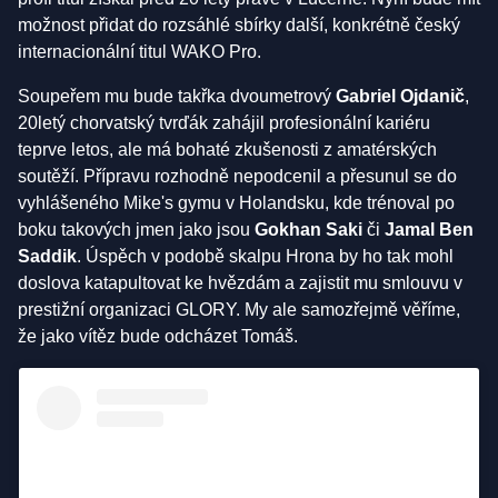
možnost přidat do rozsáhlé sbírky další, konkrétně český
internacionální titul WAKO Pro.
Soupeřem mu bude takřka dvoumetrový
Gabriel Ojdanič
,
20letý chorvatský tvrďák zahájil profesionální kariéru
teprve letos, ale má bohaté zkušenosti z amatérských
soutěží. Přípravu rozhodně nepodcenil a přesunul se do
vyhlášeného Mike's gymu v Holandsku, kde trénoval po
boku takových jmen jako jsou
Gokhan Saki
či
Jamal Ben
Saddik
. Úspěch v podobě skalpu Hrona by ho tak mohl
doslova katapultovat ke hvězdám a zajistit mu smlouvu v
prestižní organizaci GLORY. My ale samozřejmě věříme,
že jako vítěz bude odcházet Tomáš.