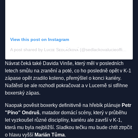
View this post on Instagram
A post shared by Lᴜᴄɪᴇ Sᴇᴅʟᴀ́ᴄ̌ᴋᴏᴠᴀ́ (@sedlackovalucieofficial)
Návrat čeká také Davida Vinše, který měl v posledních
letech smůlu na zranění a poté, co ho posledně opět v K-1
zápase opět zradilo koleno, přemýšlel o konci kariéry.
Naštěstí se ale rozhodl pokračovat a v Lucerně si střihne
boxerský zápas.
Naopak pověsit boxerky definitivně na hřebík plánuje
Petr
"Píno" Ondruš
, matador domácí scény, který v průběhu
let vyzkoušel různé disciplíny, kariéru ale završí v K-1,
která mu byla nejbližší. Sladkou tečku mu bude chtít ztrpčit
o hlavu vyšší
Marián Tůma
.