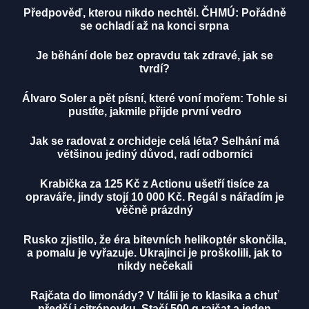
Předpověď, kterou nikdo nechtěl. ČHMÚ: Pořádně
se ochladí až na konci srpna
Je běhání dole bez opravdu tak zdravé, jak se
tvrdí?
Álvaro Soler a pět písní, které voní mořem: Tohle si
pustíte, jakmile přijde první vedro
Jak se radovat z orchideje celá léta? Selhání má
většinou jediný důvod, radí odborníci
Krabička za 125 Kč z Actionu ušetří tisíce za
opraváře, jindy stojí 10 000 Kč. Regál s nářadím je
věčně prázdný
Rusko zjistilo, že éra bitevních helikoptér skončila,
a pomalu je vyřazuje. Ukrajinci je proškolili, jak to
nikdy nečekali
Rajčata do limonády? V Itálii je to klasika a chuť
předčí i citrónovku. Stačí 500 g rajčat a jeden