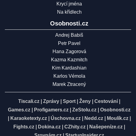
Krycí jména
Na křídlech
Osobnosti.cz
Andrej Babiš
Petr Pavel
Hana Zagorová
Kazma Kazmitch
Kim Kardashian
Karlos Vémola
Marek Ztracený
Tiscali.cz
|
Zprávy
|
Sport
|
Ženy
|
Cestování
|
Games.cz
|
Profigamers.cz
|
ZeStolu.cz
|
Osobnosti.cz
|
Karaoketexty.cz
|
Úschovna.cz
|
Nedd.cz
|
Moulík.cz
|
Fights.cz
|
Dokina.cz
|
CZhity.cz
|
Našepeníze.cz
|
Srovnám.cz
|
StartupInsider.cz