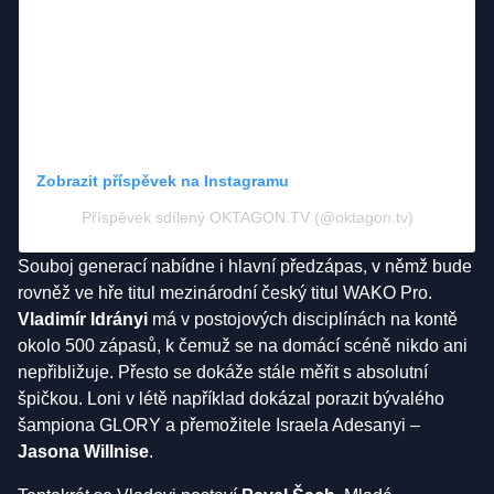
Zobrazit příspěvek na Instagramu
Příspěvek sdílený OKTAGON.TV (@oktagon.tv)
Souboj generací nabídne i hlavní předzápas, v němž bude
rovněž ve hře titul mezinárodní český titul WAKO Pro.
Vladimír Idrányi
má v postojových disciplínách na kontě
okolo 500 zápasů, k čemuž se na domácí scéně nikdo ani
nepřibližuje. Přesto se dokáže stále měřit s absolutní
špičkou. Loni v létě například dokázal porazit bývalého
šampiona GLORY a přemožitele Israela Adesanyi –⁠
Jasona Willnise
.