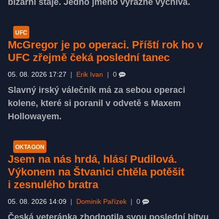
bizarní stáje. Jedno jméno výrazně vyčnívá.
UFC
McGregor je po operaci. Příští rok ho v
UFC zřejmě čeká poslední tanec
05. 08. 2026 17:27
|
Erik Ivan
|
0
Slavný irský válečník má za sebou operaci
kolene, které si poranil v odvetě s Maxem
Hollowayem.
OKTAGON
Jsem na nás hrdá, hlásí Pudilová.
Výkonem na Štvanici chtěla potěšit
i zesnulého bratra
05. 08. 2026 14:09
|
Dominik Pařízek
|
0
Česká veteránka zhodnotila svou poslední bitvu