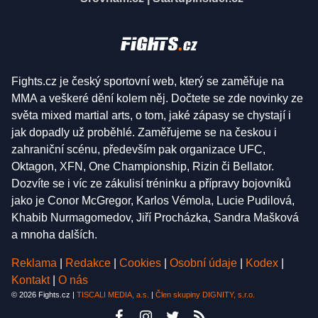
Fights.cz je český sportovní web, který se zaměřuje na
MMA a veškeré dění kolem něj. Dočtete se zde novinky ze
světa mixed martial arts, o tom, jaké zápasy se chystají i
jak dopadly už proběhlé. Zaměřujeme se na českou i
zahraniční scénu, především pak organizace UFC,
Oktagon, XFN, One Championship, Rizin či Bellator.
Dozvíte se i víc ze zákulisí tréninku a přípravy bojovníků
jako je Conor McGregor, Karlos Vémola, Lucie Pudilová,
Khabib Nurmagomedov, Jiří Procházka, Sandra Mašková
a mnoha dalších.
Reklama
|
Redakce
|
Cookies
|
Osobní údaje
|
Kodex
|
Kontakt
|
O nás
© 2026 Fights.cz |
TISCALI MEDIA, a.s.
|
Člen skupiny DIGNITY, s.r.o.