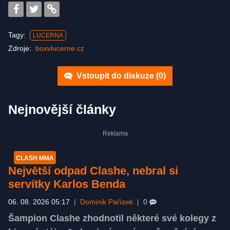
Tagy:
LUCERNA
Zdroje:
boxvlucerne.cz
Vstoupit do diskuze (
0
)
Nejnovější články
CLASH MMA
Největší odpad Clashe, nebral si
servítky Karlos Benda
06. 08. 2026 05:17
|
Dominik Pařízek
|
0
Šampion Clashe zhodnotil některé své kolegy z