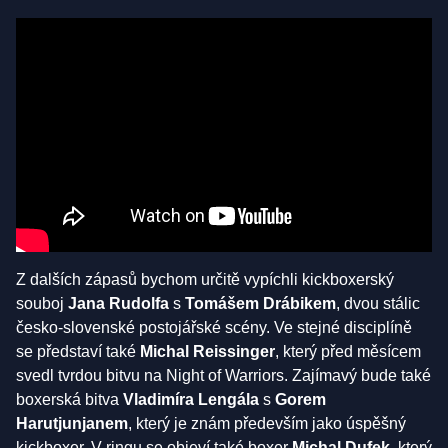
Z dalších zápasů bychom určitě vypíchli kickboxerský
souboj
Jana Rudolfa
s
Tomášem Drábikem
, dvou stálic
česko-slovenské postojářské scény. Ve stejné disciplíně
se představí také
Michal Reissinger
, který před měsícem
svedl tvrdou bitvu na Night of Warriors. Zajímavý bude také
boxerská bitva
Vladimíra Lengála
s
Gorem
Harutjunjanem
, který je znám především jako úspěšný
kickboxer. V ringu se objeví také boxer
Michal Dufek
, který