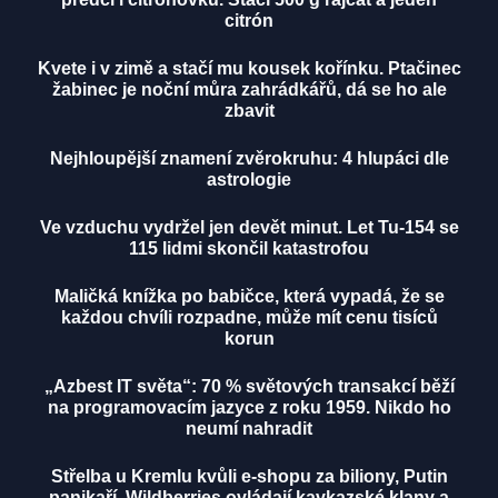
citrón
Kvete i v zimě a stačí mu kousek kořínku. Ptačinec
žabinec je noční můra zahrádkářů, dá se ho ale
zbavit
Nejhloupější znamení zvěrokruhu: 4 hlupáci dle
astrologie
Ve vzduchu vydržel jen devět minut. Let Tu-154 se
115 lidmi skončil katastrofou
Maličká knížka po babičce, která vypadá, že se
každou chvíli rozpadne, může mít cenu tisíců
korun
„Azbest IT světa“: 70 % světových transakcí běží
na programovacím jazyce z roku 1959. Nikdo ho
neumí nahradit
Střelba u Kremlu kvůli e-shopu za biliony, Putin
panikaří. Wildberries ovládají kavkazské klany a