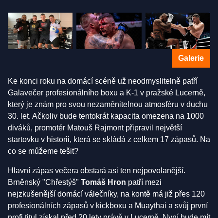
Galerie
Ke konci roku na domácí scéně už neodmyslitelně patří
Galavečer profesionálního boxu a K-1 v pražské Lucerně,
který je znám pro svou nezaměnitelnou atmosféru v duchu
30. let. Ačkoliv bude tentokrát kapacita omezena na 1000
diváků, promotér Matouš Rajmont připravil největší
startovku v historii, která se skládá z celkem 17 zápasů. Na
co se můžeme tešit?
Hlavní zápas večera obstará asi ten nejpovolanější.
Brněnský "Chřestýš"
Tomáš Hron
patří mezi
nejzkušenější domácí válečníky, na kontě má již přes 120
profesionálních zápasů v kickboxu a Muaythai a svůj první
profi titul získal před 20 lety právě v Lucerně. Nyní bude mít