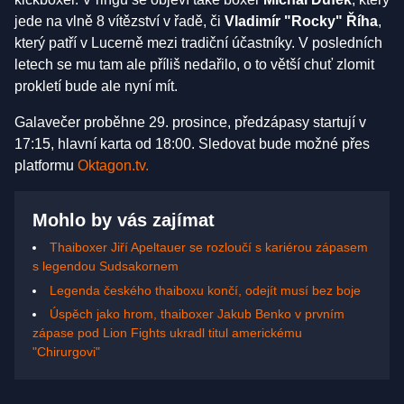
jede na vlně 8 vítězství v řadě, či
Vladimír "Rocky" Říha
,
který patří v Lucerně mezi tradiční účastníky. V posledních
letech se mu tam ale příliš nedařilo, o to větší chuť zlomit
prokletí bude ale nyní mít.
Galavečer proběhne 29. prosince, předzápasy startují v
17:15, hlavní karta od 18:00. Sledovat bude možné přes
platformu
Oktagon.tv.
Mohlo by vás zajímat
Thaiboxer Jiří Apeltauer se rozloučí s kariérou zápasem
s legendou Sudsakornem
Legenda českého thaiboxu končí, odejít musí bez boje
Úspěch jako hrom, thaiboxer Jakub Benko v prvním
zápase pod Lion Fights ukradl titul americkému
"Chirurgovi"