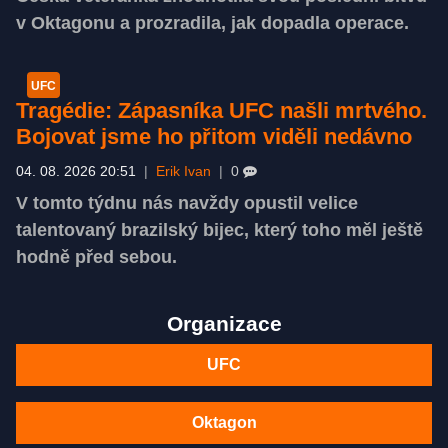
v Oktagonu a prozradila, jak dopadla operace.
UFC
Tragédie: Zápasníka UFC našli mrtvého.
Bojovat jsme ho přitom viděli nedávno
04. 08. 2026 20:51
|
Erik Ivan
|
0
V tomto týdnu nás navždy opustil velice
talentovaný brazilský bijec, který toho měl ještě
hodně před sebou.
Organizace
UFC
Oktagon