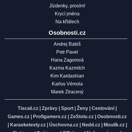
Jízdenky, prosím!
Krycí jména
Na křídlech
Osobnosti.cz
Andrej Babiš
Petr Pavel
Hana Zagorová
Kazma Kazmitch
Kim Kardashian
Karlos Vémola
Marek Ztracený
Tiscali.cz
|
Zprávy
|
Sport
|
Ženy
|
Cestování
|
Games.cz
|
Profigamers.cz
|
ZeStolu.cz
|
Osobnosti.cz
|
Karaoketexty.cz
|
Úschovna.cz
|
Nedd.cz
|
Moulík.cz
|