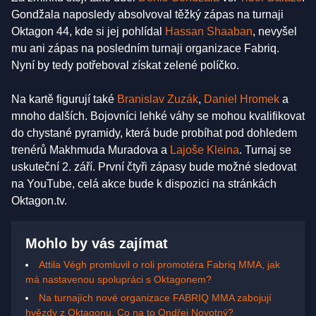
Gondžala naposledy absolvoval těžký zápas na turnaji
Oktagon 44, kde si jej pohlídal
Hassan Shaaban
, nevyšel
mu ani zápas na posledním turnaji organizace Fabriq.
Nyní by tedy potřeboval získat zelené políčko.
Na kartě figurují také
Branislav Zuzák
,
Daniel Hromek
a
mnoho dalších. Bojovníci lehké váhy se mohou kvalifikovat
do chystané pyramidy, která bude probíhat pod dohledem
trenérů Makhmuda Muradova a
Lajoše Kleina
. Turnaj se
uskuteční 2. září. První čtyři zápasy bude možné sledovat
na YouTube, celá akce bude k dispozici na stránkách
Oktagon.tv.
Mohlo by vás zajímat
Attila Végh promluvil o roli promotéra Fabriq MMA, jak
má nastavenou spolupráci s Oktagonem?
Na turnajích nové organizace FABRIQ MMA zabojují
hvězdy z Oktagonu. Co na to Ondřej Novotný?