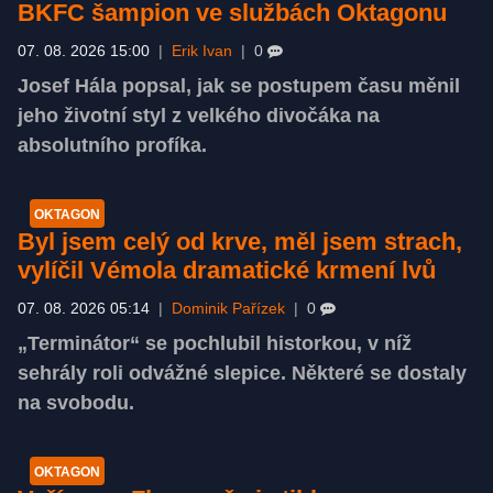
BKFC šampion ve službách Oktagonu
07. 08. 2026 15:00
|
Erik Ivan
|
0
Josef Hála popsal, jak se postupem času měnil
jeho životní styl z velkého divočáka na
absolutního profíka.
OKTAGON
Byl jsem celý od krve, měl jsem strach,
vylíčil Vémola dramatické krmení lvů
07. 08. 2026 05:14
|
Dominik Pařízek
|
0
„Terminátor“ se pochlubil historkou, v níž
sehrály roli odvážné slepice. Některé se dostaly
na svobodu.
OKTAGON