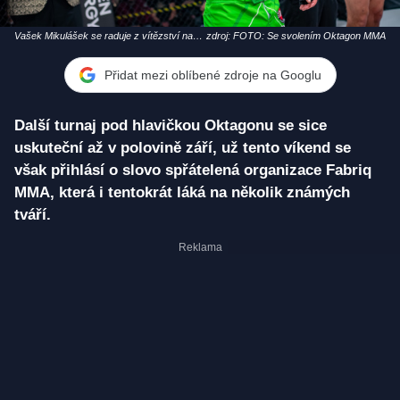
Vašek Mikulášek se raduje z vítězství nad
zdroj: FOTO: Se svolením Oktagon MMA
Petrem Bartoňkem
Přidat mezi oblíbené zdroje na Googlu
Další turnaj pod hlavičkou Oktagonu se sice
uskuteční až v polovině září, už tento víkend se
však přihlásí o slovo spřátelená organizace Fabriq
MMA, která i tentokrát láká na několik známých
tváří.