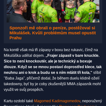
Sponzoři mě obrali o peníze, postěžoval si
Mikulášek. Kvůli problémům musel opustit
Prahu
Na kontě však má tři zápasy v boxu bez rukavic, čímž na
Mikuláška udělal dojem.
„Frajer zápasil v bare knuckle.
Sice to není knockoutér, ale je technický a boxuje
dlouze. Když se se mnou postaví doprostřed klece, tak
neuhnu ani o krok a budu se s ním mlátit tři kola,“
slíbil
"Baba Jaga", přičemž dodal, že během duelu klidně oželí
takedowny, byť by je coby zkušenější MMA zápasník mohl
využít ve svůj prospěch.
Kartu ozdobí také
Magomed Kadimagomedov
, neporažený