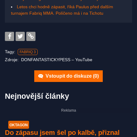
Letos chci hodně zápasit, říká Paulus před dalším
turnajem Fabriq MMA. Políčeno má i na Tichotu
Tagy:
FABRIQ 3
Zdroje:
DONFANTASTICKYPESS –⁠ YouTube
Vstoupit do diskuze (
0
)
Nejnovější články
OKTAGON
Do zápasu jsem šel po kalbě, přiznal