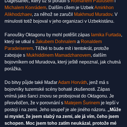
Dagestánec, který už si poradil s
Romanem Paulusem
i
Michalem Konrádem
. Dalším cílem je Uzbek
Amirkhon
Alikhodzhaev
, za něhož se zaručil
Makhmud Muradov
. V
minulosti totiž bojoval v jeho organizaci v Uzbekistánu.
Fanoušky Oktagonu by mohl potěšit zápas
Iamika Furtada
,
který se utkal s
Jakubem Dohnalem
a
Ronaldem
Paradeiserem
. Těžké to bude mít i tentokrát, protože
zabojuje s
Mukhiddinem Mamadzhanovem
, dalším
bojovníkem od Muradova, který ještě nepoznal, jak chutná
porážka.
Do bitvy půjde také Maďar
Adam Horváth
, jenž má s
bojovníky tuzemské scény bohaté zkušenosti. Zápas
vnímá jako šanci znovu se probojovat do Oktagonu. Je
přesvědčen, že v porovnání s
Matejem Šurinem
je lepší v
postoji i na zemi. Jeho soupeř je ale jiného názoru.
„Může
si myslet, že jsem slabý na zemi, ale já vím, čeho jsem
schopen. Moc jsem toho zatím neukázal, protože mé