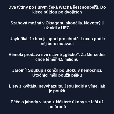
Dva týdny po Furym čeká Wacha šest soupeřů. Do
klece půjdou po dvojicích
Szabová možná v Oktagonu skončila. Novotný ji
už vidí v UFC
Usyk říká, že box je sport pro chudé. Luxus podle
něj bere motivaci
Vémola prodává své slavné „géčko“. Za Mercedes
chce téměř 4,5 milionu
Jaromír Soukup skončil po útoku v nemocnici.
Útočníci měli použít pálku
Listy z květáku nevyhazujte. Jsou jedlé a víme, jak
je použít
Péče o jahody v srpnu. Některé úkony se řeší už
po úrodě