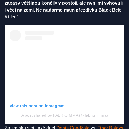
zápasy většinou končily v postoji, ale nyní mi vyhovují
i věci na zemi. Ne nadarmo mám přezdívku Black Belt
Killer.“
View this post on Instagram
A post shared by FABRIQ MMA (@fabriq_mma)
Za zmínku stojí také duel
Denis Gondžala
vs.
Tibor Balázs
.