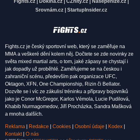
Fights.cz
|
Dokina.cz
|
CZhity.cz
|
Našepeníze.cz
|
Srovnám.cz
|
StartupInsider.cz
Fights.cz je český sportovní web, který se zaměřuje na
MMA a veškeré dění kolem něj. Dočtete se zde novinky ze
světa mixed martial arts, o tom, jaké zápasy se chystají i
jak dopadly už proběhlé. Zaměřujeme se na českou i
zahraniční scénu, především pak organizace UFC,
Oktagon, XFN, One Championship, Rizin či Bellator.
Dozvíte se i víc ze zákulisí tréninku a přípravy bojovníků
jako je Conor McGregor, Karlos Vémola, Lucie Pudilová,
Khabib Nurmagomedov, Jiří Procházka, Sandra Mašková
a mnoha dalších.
Reklama
|
Redakce
|
Cookies
|
Osobní údaje
|
Kodex
|
Kontakt
|
O nás