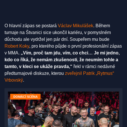
O hlavní zápas se postará
Václav Mikulášek
. Během
turnaje na Štvanici sice ukončil kariéru, v pomyslném
důchodu ale vydržel jen pár dní. Soupeřem mu bude
Robert Koky
, pro kterého půjde o první profesionální zápas
v MMA.
„Vím, proč tam jdu, vím, co chci… Je mi jedno,
kdo co říká, že nemám zkušenosti, že neumím tohle a
tamto, v kleci se ukáže pravda,“
řekl v rámci nedávné
předturnajové diskuze, kterou
zveřejnil Patrik „Rytmus“
Vrbovský
.
DOMÁCÍ SCÉNA