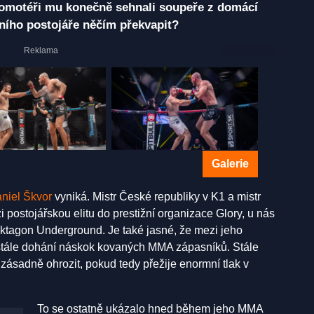
romotéři mu konečně sehnali soupeře z domácí
ního postojáře něčím překvapit?
Galerie
niel Škvor
vyniká. Mistr České republiky v K1 a mistr
postojářskou elitu do prestižní organizace Glory, u nás
ktagon Underground. Je také jasné, že mezi jeho
e stále dohání náskok kovaných MMA zápasníků. Stále
 zásadně ohrozit, pokud tedy přežije enormní tlak v
To se ostatně ukázalo hned během jeho MMA