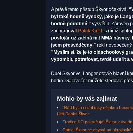
A právě tento přístup Škvor očekává.
“
byl také hodně vysoký, jako je Langer
hodně podobné,”
vysvětlil. Zároveň p
zachraňoval
Patrik Kincl
, s nímž spolu
postojář už začíná mít MMA návyky. B
jsem přesvědčený,”
řekl novopečený š
“Myslím si, že je to oldschoolový grap
vybombit, potrefovat, tvrdě udeřit a 
Duel Škvor vs. Langer otevře hlavní kar
hodin. Galavečer můžete sledovat pros
Mohlo by vás zajímat
"Rád bych si dal taky nějakou boxersk
říká Daniel Škvor
Tradice KO pokračuje! Škvor v úvodn
Daniel Škvor se chystá na ukrajinskéh