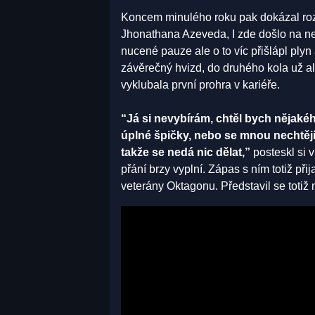
Koncem minulého roku pak dokázal roz
Jhonathana Azeveda, I zde došlo na neú
nucené pauze ale o to víc přišlápl plyn 
závěrečný hvizd, do druhého kola už al
vyklubala první prohra v kariéře.
“Já si nevybírám, chtěl bych nějaké
úplné špičky, nebo se mnou nechtějí jí
takže se nedá nic dělat,”
posteskl si 
přání brzy vyplní. Zápas s ním totiž přij
veterány Oktagonu. Představil se totiž 