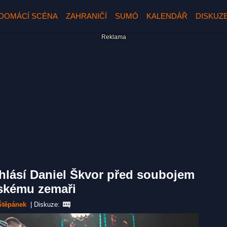
DOMÁCÍ SCÉNA
ZAHRANIČÍ
SUMÓ
KALENDÁŘ
DISKUZ
hlásí Daniel Škvor před soubojem
skému zemaři
Štěpánek
|
Diskuze: