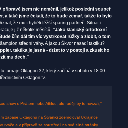
V přípravě jsem nic neměnil, jelikož poslední soupeř
, a také jsme čekali, že to bude zemař, takže to bylo
řiznal, že mu chyběli těžší sparing partneři. Situaci
pracuje již několik měsíců.
“Jako klasický ortodoxní
ude čím dál tím víc vystrkovat růžky a zlobit, o tom
ampion střední váhy. A jakou Škvor nasadí taktiku?
pler, taktika je jasná - držet to v postoji a zkusit ho
vzít mu dech.”
tu turnaje Oktagon 32, který začíná v sobotu v 18:00
třednictvím Oktagon.tv.
ou show s Pirátem nebo Attilou, ale raději by to nevzali,"
ím zápase Oktagonu na Štvanici zdemoloval Ukrajince
o rváče a v přípravě se soustředil na své silné stránky