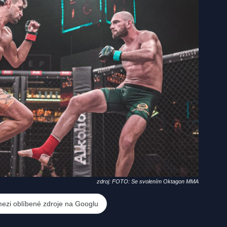
zdroj: FOTO: Se svolením Oktagon MMA
mezi oblíbené zdroje na Googlu