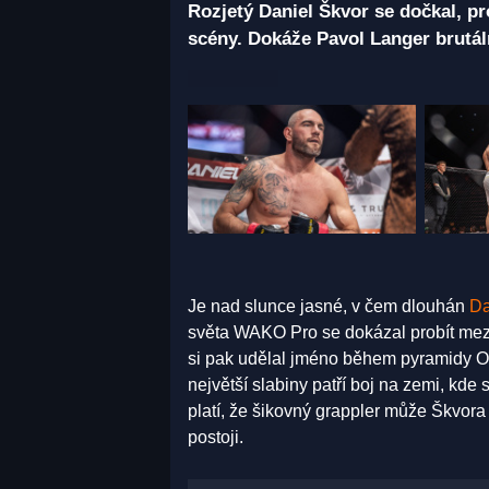
Rozjetý Daniel Škvor se dočkal, p
scény. Dokáže Pavol Langer brutál
Je nad slunce jasné, v čem dlouhán
Da
světa WAKO Pro se dokázal probít mezi 
si pak udělal jméno během pyramidy O
největší slabiny patří boj na zemi, kd
platí, že šikovný grappler může Škvora
postoji.