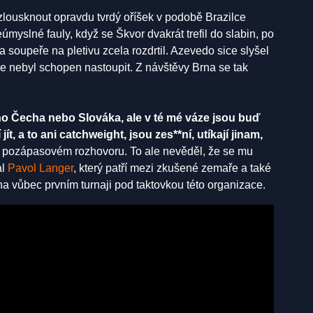
lousknout opravdu tvrdý oříšek v podobě Brazilce
myslné fauly, když se Škvor dvakrát trefil do slabin, po
a soupeře na pletivu zcela rozdrtil. Azevedo sice slyšel
e nebyl schopen nastoupit. Z návštěvy Brna se tak
ho Čecha nebo Slováka, ale v té mé váze jsou buď
t, a to ani catchweight, jsou zes**ní, utíkají jinam,
v pozápasovém rozhovoru. To ale nevěděl, že se mu
al
Pavol Langer
, který patří mezi zkušené zemaře a také
na vůbec prvním turnaji pod taktovkou této organizace.