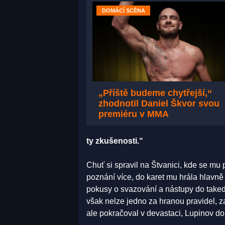
DOMÁCÍ SCÉNA
„Příště budeme chytřejší,“
zhodnotil Daniel Škvor svou
premiéru v MMA
ty zkušenosti.“
Chuť si spravil na Štvanici, kde se mu 
poznání více, do karet mu hrála hlavn
pokusy o svazování a nástupy do takedo
však nelze jedno za hranou pravidel, 
ale pokračoval v devastaci, Lupinov do 