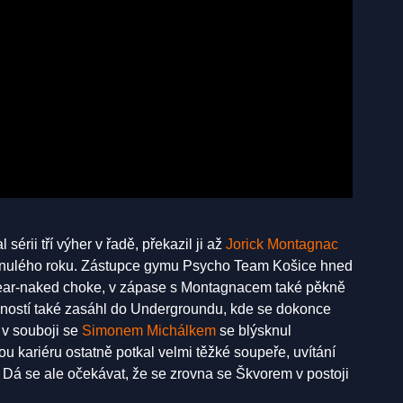
sérii tří výher v řadě, překazil ji až
Jorick Montagnac
minulého roku. Zástupce gymu Psycho Team Košice hned
rear-naked choke, v zápase s Montagnacem také pěkně
lností také zasáhl do Undergroundu, kde se dokonce
 v souboji se
Simonem Michálkem
se blýsknul
svou kariéru ostatně potkal velmi těžké soupeře, uvítání
. Dá se ale očekávat, že se zrovna se Škvorem v postoji