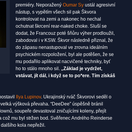
premiéry. Neporažený
Oumar Sy
ustál agresivní
nástup, s vypětím všech sil pak Škvora
kontrolovat na zemi a nakonec ho nechal
ochutnat škrcení rear-naked choke. Sluší se
dodat, že Francouz poté šňůru výher prodloužil,
zabodoval i v KSW. Škvor následně přiznal, že
do zápasu nenastupoval ve zrovna ideálním
psychickém rozpoložení, byl ale potěšen, že se
mu podařilo aplikovat nacvičené techniky, byť
ho to stálo mnoho sil.
„Základ je vydržet,
vstávat, jít dál, i když se to po*ere. Tím získáš
postavil
Ilya Lupinov
. Ukrajinský rváč Škvorovi seděl o
ě velká výšková převaha. “DeeDee” úspěšně bránil
wnů, soupeře devastoval zničujícími koleny, přejít
za což mu byl stržen bod. Svěřenec Andrého Reinderse
dalšího kola nepřežil.