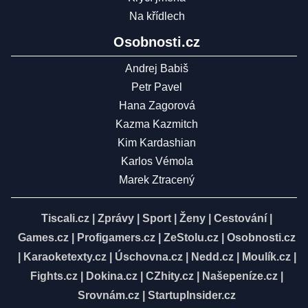
Na křídlech
Osobnosti.cz
Andrej Babiš
Petr Pavel
Hana Zagorová
Kazma Kazmitch
Kim Kardashian
Karlos Vémola
Marek Ztracený
Tiscali.cz
|
Zprávy
|
Sport
|
Ženy
|
Cestování
|
Games.cz
|
Profigamers.cz
|
ZeStolu.cz
|
Osobnosti.cz
|
Karaoketexty.cz
|
Úschovna.cz
|
Nedd.cz
|
Moulík.cz
|
Fights.cz
|
Dokina.cz
|
CZhity.cz
|
Našepeníze.cz
|
Srovnám.cz
|
StartupInsider.cz