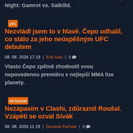
Night: Gamrot vs. Salkilld.
UFC
Nezvládl jsem to v hlavě. Čepo odhalil,
co stálo za jeho neúspěšným UFC
debutem
08. 08. 2026 17:19
|
Erik Ivan
|
0
Vlasto Čepo zpětně zhodnotil svou
nepovedenou premiéru v nejlepší MMA lize
planety.
OKTAGON
Nezápasím v Clashi, zdůraznil Roušal.
Vzápětí se ozval Sivák
08. 08. 2026 11:19
|
Dominik Pařízek
|
0