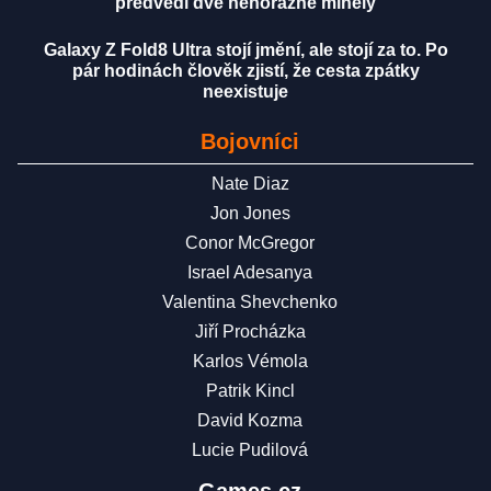
předvedl dvě nehorázné minely
Galaxy Z Fold8 Ultra stojí jmění, ale stojí za to. Po
pár hodinách člověk zjistí, že cesta zpátky
neexistuje
Bojovníci
Nate Diaz
Jon Jones
Conor McGregor
Israel Adesanya
Valentina Shevchenko
Jiří Procházka
Karlos Vémola
Patrik Kincl
David Kozma
Lucie Pudilová
Games.cz