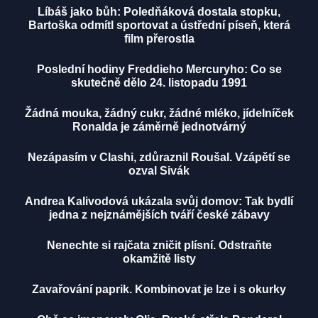
Líbáš jako bůh: Poledňáková dostala stopku,
Bartoška odmítl sportovat a ústřední píseň, která
film přerostla
Poslední hodiny Freddieho Mercuryho: Co se
skutečně dělo 24. listopadu 1991
Žádná mouka, žádný cukr, žádné mléko, jídelníček
Ronalda je záměrně jednotvárný
Nezápasím v Clashi, zdůraznil Roušal. Vzápětí se
ozval Sivák
Andrea Kalivodová ukázala svůj domov: Tak bydlí
jedna z nejznámějších tváří české zábavy
Nenechte si rajčata zničit plísní. Odstraňte
okamžitě listy
Zavařování paprik. Kombinovat je lze i s okurky