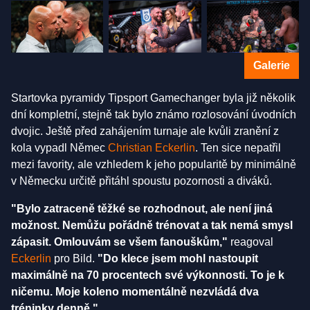
Galerie
Startovka pyramidy Tipsport Gamechanger byla již několik
dní kompletní, stejně tak bylo známo rozlosování úvodních
dvojic. Ještě před zahájením turnaje ale kvůli zranění z
kola vypadl Němec
Christian Eckerlin
. Ten sice nepatřil
mezi favority, ale vzhledem k jeho popularitě by minimálně
v Německu určitě přitáhl spoustu pozornosti a diváků.
"Bylo zatraceně těžké se rozhodnout, ale není jiná
možnost. Nemůžu pořádně trénovat a tak nemá smysl
zápasit. Omlouvám se všem fanouškům,"
reagoval
Eckerlin
pro Bild.
"Do klece jsem mohl nastoupit
maximálně na 70 procentech své výkonnosti. To je k
ničemu. Moje koleno momentálně nezvládá dva
tréninky denně."