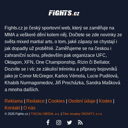
Fights.cz je český sportovní web, který se zaměřuje na
MMA a veškeré dění kolem něj. Dočtete se zde novinky ze
světa mixed martial arts, o tom, jaké zápasy se chystají i
jak dopadly už proběhlé. Zaměřujeme se na českou i
zahraniční scénu, především pak organizace UFC,
Oktagon, XFN, One Championship, Rizin či Bellator.
Dozvíte se i víc ze zákulisí tréninku a přípravy bojovníků
jako je Conor McGregor, Karlos Vémola, Lucie Pudilová,
Khabib Nurmagomedov, Jiří Procházka, Sandra Mašková
a mnoha dalších.
Reklama
|
Redakce
|
Cookies
|
Osobní údaje
|
Kodex
|
Kontakt
|
O nás
© 2026 Fights.cz |
TISCALI MEDIA, a.s.
|
Člen skupiny DIGNITY, s.r.o.