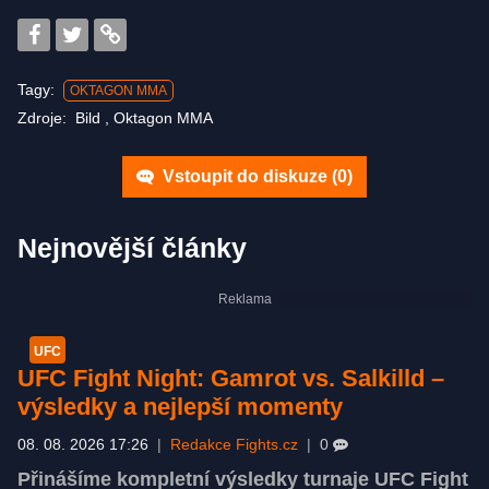
Tagy:
OKTAGON MMA
Zdroje:
Bild
,
Oktagon MMA
Vstoupit do diskuze (
0
)
Nejnovější články
UFC
UFC Fight Night: Gamrot vs. Salkilld –
výsledky a nejlepší momenty
08. 08. 2026 17:26
|
Redakce Fights.cz
|
0
Přinášíme kompletní výsledky turnaje UFC Fight