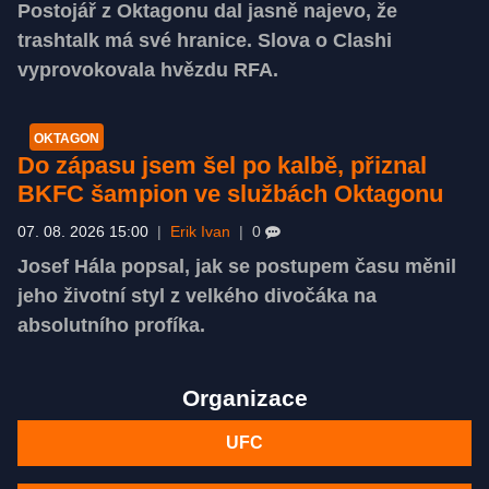
Postojář z Oktagonu dal jasně najevo, že
trashtalk má své hranice. Slova o Clashi
vyprovokovala hvězdu RFA.
OKTAGON
Do zápasu jsem šel po kalbě, přiznal
BKFC šampion ve službách Oktagonu
07. 08. 2026 15:00
|
Erik Ivan
|
0
Josef Hála popsal, jak se postupem času měnil
jeho životní styl z velkého divočáka na
absolutního profíka.
Organizace
UFC