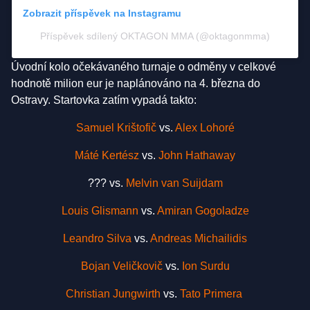
Zobrazit příspěvek na Instagramu
Příspěvek sdílený OKTAGON MMA (@oktagonmma)
Úvodní kolo očekávaného turnaje o odměny v celkové
hodnotě milion eur je naplánováno na 4. března do
Ostravy. Startovka zatím vypadá takto:
Samuel Krištofič
vs.
Alex Lohoré
Máté Kertész
vs.
John Hathaway
??? vs.
Melvin van Suijdam
Louis Glismann
vs.
Amiran Gogoladze
Leandro Silva
vs.
Andreas Michailidis
Bojan Veličkovič
vs.
Ion Surdu
Christian Jungwirth
vs.
Tato Primera