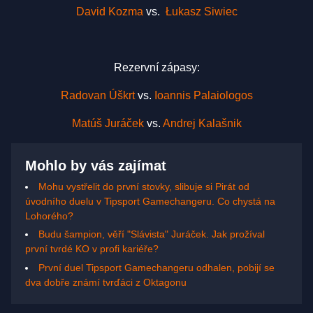
David Kozma
vs.
Łukasz Siwiec
Rezervní zápasy:
Radovan Úškrt
vs.
Ioannis Palaiologos
Matúš Juráček
vs.
Andrej Kalašnik
Mohlo by vás zajímat
Mohu vystřelit do první stovky, slibuje si Pirát od
úvodního duelu v Tipsport Gamechangeru. Co chystá na
Lohorého?
Budu šampion, věří "Slávista" Juráček. Jak prožíval
první tvrdé KO v profi kariéře?
První duel Tipsport Gamechangeru odhalen, pobijí se
dva dobře známí tvrďáci z Oktagonu