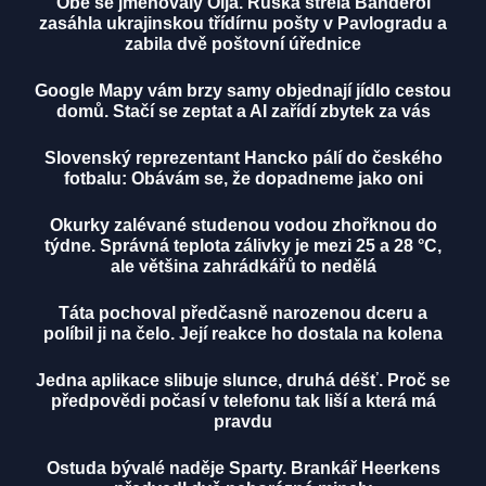
Obě se jmenovaly Olja. Ruská střela Banderol
zasáhla ukrajinskou třídírnu pošty v Pavlogradu a
zabila dvě poštovní úřednice
Google Mapy vám brzy samy objednají jídlo cestou
domů. Stačí se zeptat a AI zařídí zbytek za vás
Slovenský reprezentant Hancko pálí do českého
fotbalu: Obávám se, že dopadneme jako oni
Okurky zalévané studenou vodou zhořknou do
týdne. Správná teplota zálivky je mezi 25 a 28 °C,
ale většina zahrádkářů to nedělá
Táta pochoval předčasně narozenou dceru a
políbil ji na čelo. Její reakce ho dostala na kolena
Jedna aplikace slibuje slunce, druhá déšť. Proč se
předpovědi počasí v telefonu tak liší a která má
pravdu
Ostuda bývalé naděje Sparty. Brankář Heerkens