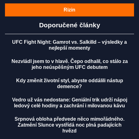
Rizin
Doporučené články
UFC Fight Night: Gamrot vs. Salkilld – výsledky a
nejlepší momenty
Nezvládl jsem to v hlavě. Čepo odhalil, co stálo za
jeho neúspěšným UFC debutem
Kdy změnit životní styl, abyste oddálili nástup
demence?
Vedro už vás nedostane: Geniální trik udrží nápoj
ledový celé hodiny a zachrání i milovanou kávu
Srpnová obloha předvede něco mimořádného.
Zatmění Slunce vystřídá noc plná padajících
hvězd