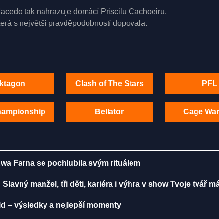
acedo tak nahrazuje domácí Priscilu Cachoeiru,
terá s největší pravděpodobností dopovala.
ktagon
Clash of The Stars
PFL
hampionship
Bellator
Cage War
Ewa Farna se pochlubila svým rituálem
 Slavný manžel, tři děti, kariéra i výhra v show Tvoje tvář 
lld – výsledky a nejlepší momenty