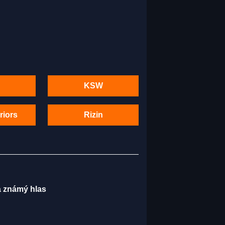
KSW
riors
Rizin
má známý hlas