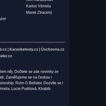
Karlos Vémola
Marek Ztracený
sím!
i.cz
|
Karaoketexty.cz
|
Úschovna.cz
ider.cz
olem něj. Dočtete se zde novinky ze
běhlé. Zaměřujeme se na českou i
ship, Rizin či Bellator. Dozvíte se i
Vémola, Lucie Pudilová, Khabib