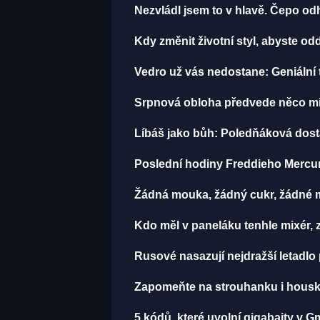
Nezvládl jsem to v hlavě. Čepo o
Kdy změnit životní styl, abyste o
Vedro už vás nedostane: Geniální t
Srpnová obloha předvede něco mi
Líbáš jako bůh: Poledňáková dostal
Poslední hodiny Freddieho Mercur
Žádná mouka, žádný cukr, žádné m
Kdo měl v paneláku tenhle mixér, z
Rusové nasazují nejdražší letadlo 
Zapomeňte na strouhanku i housku
5 kódů, které uvolní gigabajty v Gm