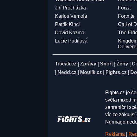
Jiří Procházka
Forza
Karlos Vémola
Fortnite
Patrik Kincl
Call of 
David Kozma
The Elde
Lucie Pudilová
Kingdo
Deliver
Tiscali.cz
|
Zprávy
|
Sport
|
Ženy
|
C
|
Nedd.cz
|
Moulík.cz
|
Fights.cz
|
Do
Fights.cz je č
světa mixed ma
zahraniční scé
víc ze zákulis
Nurmagomedov,
Reklama
|
Red