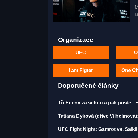
M
k
Organizace
UFC
O
I am Figter
One C
Doporučené články
Tři Edeny za sebou a pak postel: 
Tatiana Dyková (dříve Vilhelmová):
UFC Fight Night: Gamrot vs. Salki