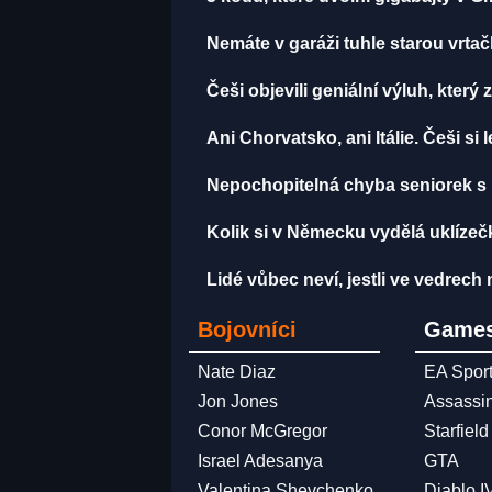
Nemáte v garáži tuhle starou vrta
Češi objevili geniální výluh, který
Ani Chorvatsko, ani Itálie. Češi si
Nepochopitelná chyba seniorek s bar
Kolik si v Německu vydělá uklíze
Lidé vůbec neví, jestli ve vedrech 
Bojovníci
Games
Nate Diaz
EA Spor
Jon Jones
Assassi
Conor McGregor
Starfield
Israel Adesanya
GTA
Valentina Shevchenko
Diablo I