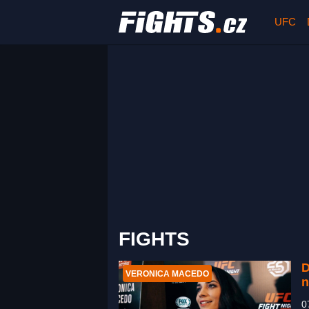
UFC
FIGHTS
D
VERONICA MACEDO
n
0