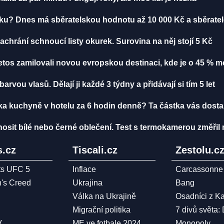
čku? Dnes má sběratelskou hodnotu až 10 000 Kč a sběratelé
 zachrání schnoucí listy okurek. Surovina na něj stojí 5 Kč
 letos zamilovali novou evropskou destinaci, kde je o 45 % mé
vou vlasů. Dělají ji každé 3 týdny a přidávají si tím 5 let
čka kuchyně v hotelu za 6 hodin denně? Ta částka vás dost
nosit bílé nebo černé oblečení. Test s termokamerou změřil r
.cz
Tiscali.cz
Zestolu.c
ts UFC 5
Inflace
Carcassonne
n's Creed
Ukrajina
Bang
Válka na Ukrajině
Osadníci z K
Migrační politika
7 divů světa:
V
ME ve fotbale 2024
Monopoly