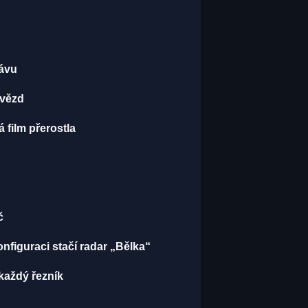
kávu
hvězd
 film přerostla
č
onfiguraci stačí radar „Bělka“
každý řezník