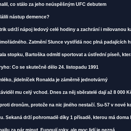
dhalil, co stálo za jeho neúspěšným UFC debutem
ddálili nástup demence?
rik udrží nápoj ledový celé hodiny a zachrání i milovanou 
mořádného. Zatmění Slunce vystřídá noc plná padajících 
a stopku, Bartoška odmítl sportovat a ústřední píseň, která
yho: Co se skutečně dělo 24. listopadu 1991
léko, jídelníček Ronalda je záměrně jednotvárný
áviděl mu celý vchod. Dnes za něj sběratelé dají až 8 000 K
proti dronům, protože na nic jiného nestačí. Su-57 v nové k
. Sekaná drží pohromadě díky 1 přísadě, kterou má doma 
ailu za pár minut. Fungují roky, ale moc lidí je nezná