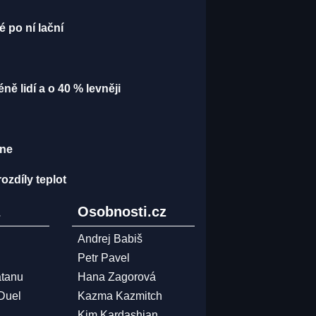
 po ní lační
ně lidí a o 40 % levněji
ane
ozdíly teplot
z
Osobnosti.cz
Andrej Babiš
Petr Pavel
atanu
Hana Zagorová
 Duel
Kazma Kazmitch
Kim Kardashian