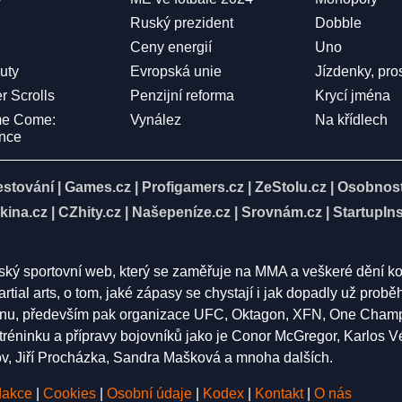
Ruský prezident
Dobble
Ceny energií
Uno
Duty
Evropská unie
Jízdenky, pro
r Scrolls
Penzijní reforma
Krycí jména
me Come:
Vynález
Na křídlech
ence
estování
|
Games.cz
|
Profigamers.cz
|
ZeStolu.cz
|
Osobnost
kina.cz
|
CZhity.cz
|
Našepeníze.cz
|
Srovnám.cz
|
StartupIns
eský sportovní web, který se zaměřuje na MMA a veškeré dění k
rtial arts, o tom, jaké zápasy se chystají i jak dopadly už pro
nu, především pak organizace UFC, Oktagon, XFN, One Champion
í tréninku a přípravy bojovníků jako je Conor McGregor, Karlos 
 Jiří Procházka, Sandra Mašková a mnoha dalších.
akce
|
Cookies
|
Osobní údaje
|
Kodex
|
Kontakt
|
O nás