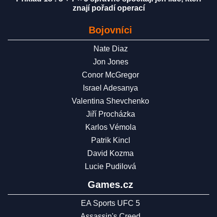
znají pořadí operací
Bojovníci
Nate Diaz
Jon Jones
Conor McGregor
Israel Adesanya
Valentina Shevchenko
Jiří Procházka
Karlos Vémola
Patrik Kincl
David Kozma
Lucie Pudilová
Games.cz
EA Sports UFC 5
Assassin's Creed