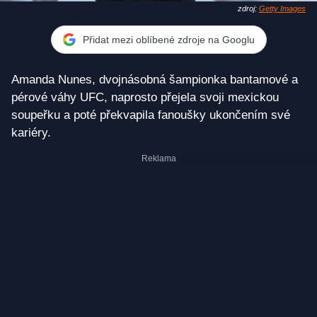
zdroj:
Getty Images
Přidat mezi oblíbené zdroje na Googlu
Amanda Nunes, dvojnásobná šampionka bantamové a
pérové váhy UFC, naprosto přejela svoji mexickou
soupeřku a poté překvapila fanoušky ukončením své
kariéry.