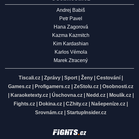
Andrej Babiš
Petr Pavel
Hana Zagorová
Kazma Kazmitch
Kim Kardashian
Karlos Vémola
Marek Ztracený
Tiscali.cz
|
Zprávy
|
Sport
|
Ženy
|
Cestování
|
Games.cz
|
Profigamers.cz
|
ZeStolu.cz
|
Osobnosti.cz
|
Karaoketexty.cz
|
Úschovna.cz
|
Nedd.cz
|
Moulík.cz
|
Fights.cz
|
Dokina.cz
|
CZhity.cz
|
Našepeníze.cz
|
Srovnám.cz
|
StartupInsider.cz