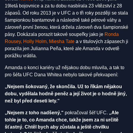
19letá bojovnice a za tu dobu nasbírala 23 vítězství z 28
zápasů. Od roku 2013 je v UFC a o tři roky později se stala
šampionkou bantamové a následně také pérové váhy a
zároveň první ženou, která držela zároveň dva šampionské
pásy. Dokázala porazit takové soupeřky jako je
Ronda
Rousey,
Holly Holm,
Miesha Tate
a v titulových zápasech ji
porazila jen Julianna Peňa, které ale Amanda v odvetě
porážku vrátila.
Amanda o konci kariéry už nějakou dobu mluvila, a tak to
pro šéfa UFC Dana Whitea nebylo takové překvapení:
„Nejsem šokovaný, že skončila. Už to říkám nějakou
dobu, vydělala hodně peněz a její život je o hodně jiný,
než byl před deseti lety.“
„Nejsem z toho nadšený,“
pokračoval šéf UFC.
„Ale
tohle je to, co Amanda chce, takže jsem za ni určitě
šťastný. Chtěl bych aby zůstala a ještě chvilku