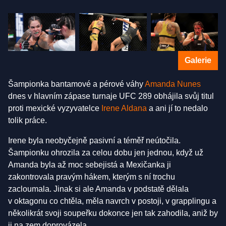
Galerie
Šampionka bantamové a pérové váhy
Amanda Nunes
dnes v hlavním zápase turnaje UFC 289 obhájila svůj titul
proti mexické vyzyvatelce
Irene Aldana
a ani jí to nedalo
tolik práce.
Irene byla neobyčejně pasivní a téměř neútočila.
Šampionku ohrozila za celou dobu jen jednou, když už
Amanda byla až moc sebejistá a Mexičanka ji
zakontrovala pravým hákem, kterým s ní trochu
zacloumala. Jinak si ale Amanda v podstatě dělala
v oktagonu co chtěla, měla navrch v postoji, v grapplingu a
několikrát svoji soupeřku dokonce jen tak zahodila, aniž by
ji na zem doprovázela.