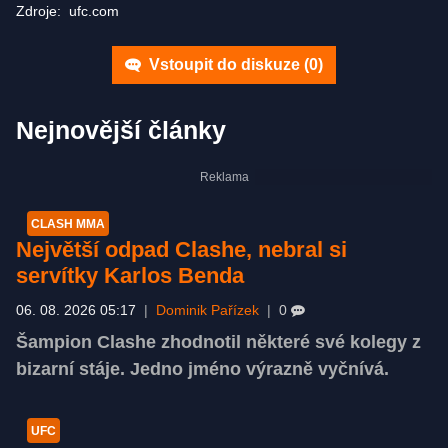
Zdroje:
ufc.com
Vstoupit do diskuze (
0
)
Nejnovější články
CLASH MMA
Největší odpad Clashe, nebral si
servítky Karlos Benda
06. 08. 2026 05:17
|
Dominik Pařízek
|
0
Šampion Clashe zhodnotil některé své kolegy z
bizarní stáje. Jedno jméno výrazně vyčnívá.
UFC