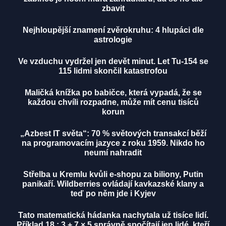
zbavit
Nejhloupější znamení zvěrokruhu: 4 hlupáci dle
astrologie
Ve vzduchu vydržel jen devět minut. Let Tu-154 se
115 lidmi skončil katastrofou
Maličká knížka po babičce, která vypadá, že se
každou chvíli rozpadne, může mít cenu tisíců
korun
„Azbest IT světa“: 70 % světových transakcí běží
na programovacím jazyce z roku 1959. Nikdo ho
neumí nahradit
Střelba u Kremlu kvůli e-shopu za biliony, Putin
panikaří. Wildberries ovládají kavkazské klany a
teď po něm jde i Kyjev
Tato matematická hádanka nachytala už tisíce lidí.
Příklad 18 : 3 + 7 × 5 správně spočítají jen lidé, kteří