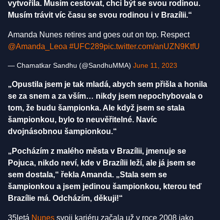
vytvořila. Musím cestovat, chci být se svou rodinou.
Musím trávit víc času se svou rodinou i v Brazílii.“
Amanda Nunes retires and goes out on top. Respect
@Amanda_Leoa
#UFC289
pic.twitter.com/anUZN9KtfU
— Chamatkar Sandhu (@SandhuMMA)
June 11, 2023
„Opustila jsem je tak mladá, abych sem přišla a honila
se za snem a za vším… nikdy jsem nepochybovala o
tom, že budu šampionka. Ale když jsem se stala
šampionkou, bylo to neuvěřitelné. Navíc
dvojnásobnou šampionkou.“
„Pocházím z malého města v Brazílii, jmenuje se
Pojuca, nikdo neví, kde v Brazílii leží, ale já jsem se
sem dostala,“ řekla Amanda. „Stala sem se
šampionkou a jsem jedinou šampionkou, kterou teď
Brazílie má. Odcházím, děkuji!“
35letá
Nunes
svoji kariéru začala už v roce 2008 jako