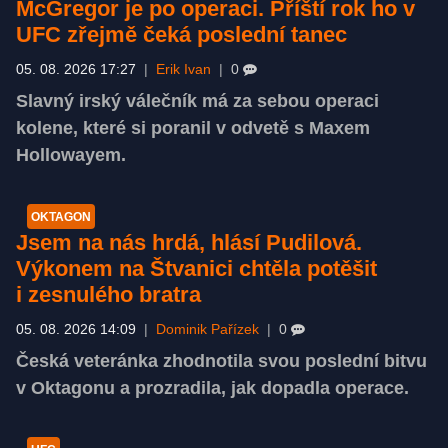
McGregor je po operaci. Příští rok ho v
UFC zřejmě čeká poslední tanec
05. 08. 2026 17:27
|
Erik Ivan
|
0
Slavný irský válečník má za sebou operaci
kolene, které si poranil v odvetě s Maxem
Hollowayem.
OKTAGON
Jsem na nás hrdá, hlásí Pudilová.
Výkonem na Štvanici chtěla potěšit
i zesnulého bratra
05. 08. 2026 14:09
|
Dominik Pařízek
|
0
Česká veteránka zhodnotila svou poslední bitvu
v Oktagonu a prozradila, jak dopadla operace.