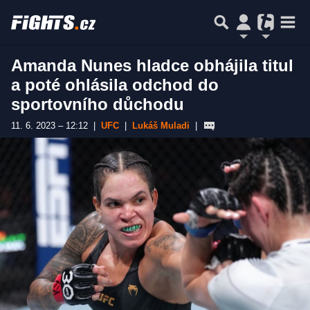
Amanda Nunes hladce obhájila titul
a poté ohlásila odchod do
sportovního důchodu
11. 6. 2023 – 12:12
|
UFC
|
Lukáš Muladi
|