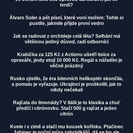
tvrdí?
Álvaro Soler a pět písní, které voní mořem: Tohle si
pustíte, jakmile přijde první vedro
Jak se radovat z orchideje celá léta? Selhání má
většinou jediný důvod, radí odborníci
Krabička za 125 Kč z Actionu ušetří tisíce za
opraváře, jindy stojí 10 000 Kč. Regál s nářadím je
věčně prázdný
Rusko zjistilo, že éra bitevních helikoptér skončila,
a pomalu je vyřazuje. Ukrajinci je proškolili, jak to
nikdy nečekali
Rajčata do limonády? V Itálii je to klasika a chuť
předčí i citrónovku. Stačí 500 g rajčat a jeden
citrón
Kvete i v zimě a stačí mu kousek kořínku. Ptačinec
žabinec je noční můra zahrádkářů, dá se ho ale