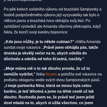
Po pěti kolech solidního výkonu od brazilské šampionky a
hodně podprůměrného výkonu její vyzyvatelky tak bylo o
vítězce jasno a brazilská lvice obhájila svůj titul. Po
vyhlášení výsledků ale Amanda všechny překvapila, když
řekla, že končí svoji kariéru bojovnice:
„Kde jsou nůžky, je tu někde cutman?“
chtěla Amanda
sundat svoje rukavice. „
Právě jsem obhájila pás, takže
dneska je skvělý večer na to, abych odešla do
důchodu a odešla od toho šťastná, navždy.“
„Moje máma mě o to tak dlouho prosila, že už to
nemůže vydržet,“
řekla
Nunes
a položila své rukavice na
podlahu oktagonu vedle svých dvou šampionských pásů.
„I moje partnerka Nina, která se mnou byla celou
kariéru, je teď těhotná a jsme na téhle cestě už tak
dlouho. Rozhodla jsem se, že právě teď jsem ještě
dost mladá na to, abych si užila všechno, co jsem