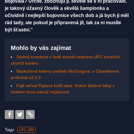
bojovala? Určitě, zbožňuju ji, skvěle se s ní pracovalo,
je takový úžasný člověk a skvělá šampionka a
očividně i nejlepší bojovnice všech dob a já bych ji měl
rád tady, ale pokud je připravená jít, tak za ni musíte
být šťastni.“
Mohlo by vás zajímat
Sedmý knockout v řadě donutil veterána UFC konečně
ukončit kariéru
Naskočené koleno umlčelo McGregora, s Chandlerem
prohrává už 2:0
Fajk seřval Pejsara kvůli váze. Kolem titulové bitvy v
českém boxu panují nejasnosti
Tagy:
UFC 289