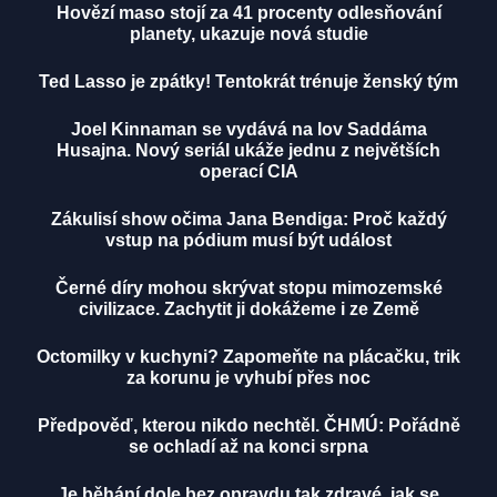
Hovězí maso stojí za 41 procenty odlesňování
planety, ukazuje nová studie
Ted Lasso je zpátky! Tentokrát trénuje ženský tým
Joel Kinnaman se vydává na lov Saddáma
Husajna. Nový seriál ukáže jednu z největších
operací CIA
Zákulisí show očima Jana Bendiga: Proč každý
vstup na pódium musí být událost
Černé díry mohou skrývat stopu mimozemské
civilizace. Zachytit ji dokážeme i ze Země
Octomilky v kuchyni? Zapomeňte na plácačku, trik
za korunu je vyhubí přes noc
Předpověď, kterou nikdo nechtěl. ČHMÚ: Pořádně
se ochladí až na konci srpna
Je běhání dole bez opravdu tak zdravé, jak se