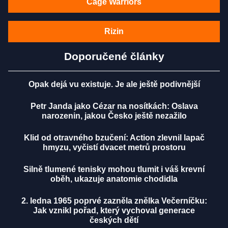
Cage Warriors
Rizin
Doporučené články
Opak dejá vu existuje. Je ale ještě podivnější
Petr Janda jako Cézar na nosítkách: Oslava
narozenin, jakou Česko ještě nezažilo
Klid od otravného bzučení: Action zlevnil lapač
hmyzu, vyčistí dvacet metrů prostoru
Silně tlumené tenisky mohou tlumit i váš krevní
oběh, ukazuje anatomie chodidla
2. ledna 1965 poprvé zazněla znělka Večerníčku:
Jak vznikl pořad, který vychoval generace
českých dětí