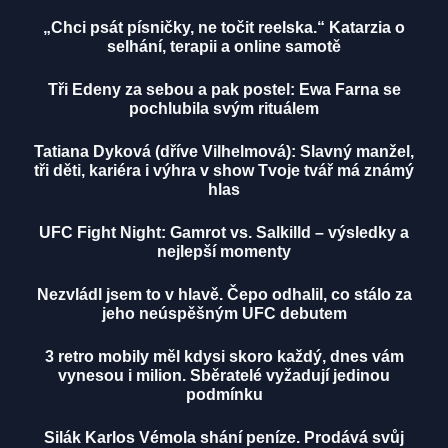
„Chci psát písničky, ne točit reelska.“ Katarzia o
selhání, terapii a online samotě
Tři Edeny za sebou a pak postel: Ewa Farna se
pochlubila svým rituálem
Tatiana Dyková (dříve Vilhelmová): Slavný manžel,
tři děti, kariéra i výhra v show Tvoje tvář má známý
hlas
UFC Fight Night: Gamrot vs. Salkilld – výsledky a
nejlepší momenty
Nezvládl jsem to v hlavě. Čepo odhalil, co stálo za
jeho neúspěšným UFC debutem
3 retro mobily měl kdysi skoro každý, dnes vám
vynesou i milion. Sběratelé vyžadují jedinou
podmínku
Silák Karlos Vémola shání peníze. Prodává svůj