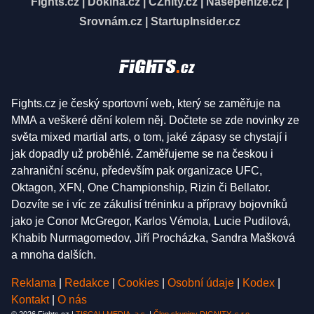
Fights.cz
|
Dokina.cz
|
CZhity.cz
|
Našepeníze.cz
|
Srovnám.cz
|
StartupInsider.cz
Fights.cz je český sportovní web, který se zaměřuje na
MMA a veškeré dění kolem něj. Dočtete se zde novinky ze
světa mixed martial arts, o tom, jaké zápasy se chystají i
jak dopadly už proběhlé. Zaměřujeme se na českou i
zahraniční scénu, především pak organizace UFC,
Oktagon, XFN, One Championship, Rizin či Bellator.
Dozvíte se i víc ze zákulisí tréninku a přípravy bojovníků
jako je Conor McGregor, Karlos Vémola, Lucie Pudilová,
Khabib Nurmagomedov, Jiří Procházka, Sandra Mašková
a mnoha dalších.
Reklama
|
Redakce
|
Cookies
|
Osobní údaje
|
Kodex
|
Kontakt
|
O nás