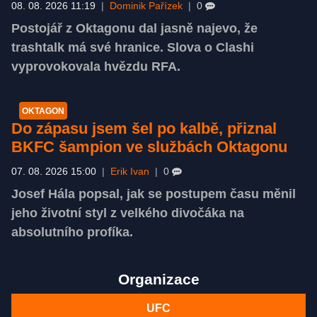
08. 08. 2026 11:19
|
Dominik Pařízek
|
0
Postojář z Oktagonu dal jasně najevo, že
trashtalk má své hranice. Slova o Clashi
vyprovokovala hvězdu RFA.
OKTAGON
Do zápasu jsem šel po kalbě, přiznal
BKFC šampion ve službách Oktagonu
07. 08. 2026 15:00
|
Erik Ivan
|
0
Josef Hála popsal, jak se postupem času měnil
jeho životní styl z velkého divočáka na
absolutního profíka.
Organizace
UFC