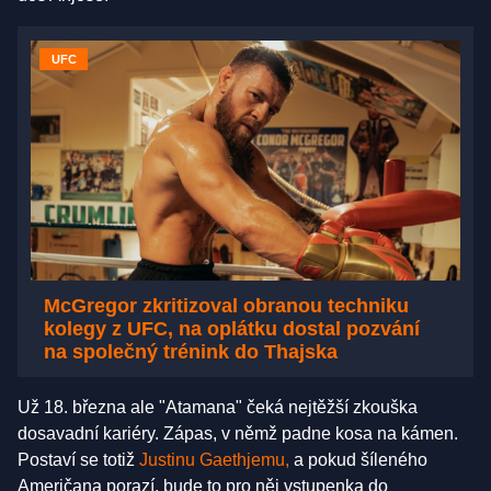
UFC
McGregor zkritizoval obranou techniku
kolegy z UFC, na oplátku dostal pozvání
na společný trénink do Thajska
Už 18. března ale "Atamana" čeká nejtěžší zkouška
dosavadní kariéry. Zápas, v němž padne kosa na kámen.
Postaví se totiž
Justinu Gaethjemu,
a pokud šíleného
Američana porazí, bude to pro něj vstupenka do