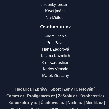
Jízdenky, prosím!
Krycí jména
Na křídlech
Osobnosti.cz
Andrej Babiš
Petr Pavel
Hana Zagorová
Kazma Kazmitch
Kim Kardashian
Karlos Vémola
Marek Ztracený
Tiscali.cz
|
Zprávy
|
Sport
|
Ženy
|
Cestování
|
Games.cz
|
Profigamers.cz
|
ZeStolu.cz
|
Osobnosti.cz
|
Karaoketexty.cz
|
Úschovna.cz
|
Nedd.cz
|
Moulík.cz
|