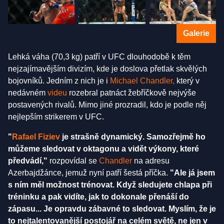
Galerie
Lehká váha (70,3 kg) patří v UFC dlouhodobě k těm
nejzajímavějším divizím, kde je doslova přetlak skvělých
bojovníků. Jedním z nich je i
Michael Chandler,
který v
nedávném
videu
rozebral patnáct žebříčkově nejvýše
postavených rivalů. Mimo jiné prozradil, kdo je podle něj
nejlepším strikerem v UFC.
"
Rafael Fiziev
je strašně dynamický. Samozřejmě ho
můžeme sledovat v oktagonu a vidět výkony, které
předvádí,"
rozpovídal se
Chandler
na adresu
Azerbajdžánce, jemuž nyní patří šestá příčka.
"Ale já jsem
s ním měl možnost trénovat. Když sledujete chlapa při
tréninku a pak vidíte, jak to dokonale přenáší do
zápasu... Je opravdu zábavné to sledovat. Myslím, že je
to nejtalentovanější postojář na celém světě, ne jen v