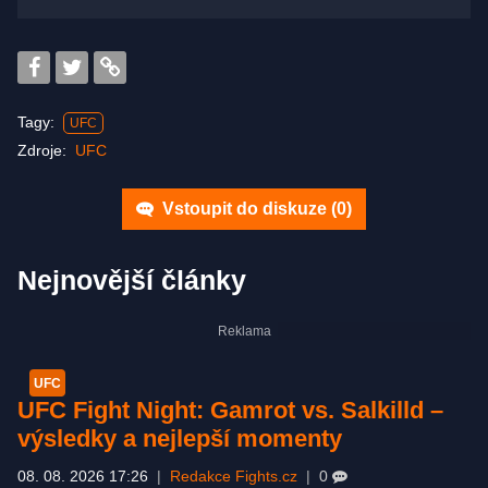
Tagy:
UFC
Zdroje:
UFC
Vstoupit do diskuze (
0
)
Nejnovější články
UFC
UFC Fight Night: Gamrot vs. Salkilld –
výsledky a nejlepší momenty
08. 08. 2026 17:26
|
Redakce Fights.cz
|
0