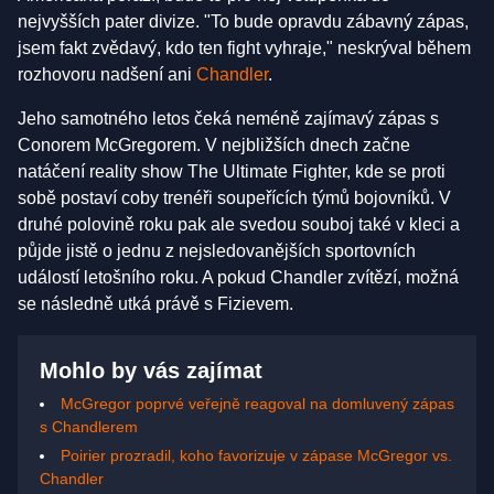
nejvyšších pater divize. "To bude opravdu zábavný zápas,
jsem fakt zvědavý, kdo ten fight vyhraje," neskrýval během
rozhovoru nadšení ani
Chandler
.
Jeho samotného letos čeká neméně zajímavý zápas s
Conorem McGregorem. V nejbližších dnech začne
natáčení reality show The Ultimate Fighter, kde se proti
sobě postaví coby trenéři soupeřících týmů bojovníků. V
druhé polovině roku pak ale svedou souboj také v kleci a
půjde jistě o jednu z nejsledovanějších sportovních
událostí letošního roku. A pokud Chandler zvítězí, možná
se následně utká právě s Fizievem.
Mohlo by vás zajímat
McGregor poprvé veřejně reagoval na domluvený zápas
s Chandlerem
Poirier prozradil, koho favorizuje v zápase McGregor vs.
Chandler