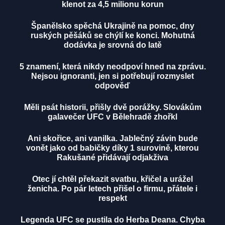
klenot za 4,5 milionu korun
Španělsko spěchá Ukrajině na pomoc, dny
ruských pěšáků se chýlí ke konci. Mohutná
dodávka je srovná do latě
5 znamení, která nikdy neodpoví hned na zprávu.
Nejsou ignoranti, jen si potřebují rozmyslet
odpověď
Měli psát historii, přišly dvě porážky. Slovákům
galavečer UFC v Bělehradě zhořkl
Ani skořice, ani vanilka. Jablečný závin bude
vonět jako od babičky díky 1 surovině, kterou
Rakušané přidávají odjakživa
Otec jí chtěl překazit svatbu, křičel a urážel
ženicha. Po pár letech přišel o firmu, přátele i
respekt
Legenda UFC se pustila do Herba Deana. Chyba