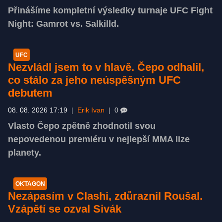
Přinášíme kompletní výsledky turnaje UFC Fight
Night: Gamrot vs. Salkilld.
UFC
Nezvládl jsem to v hlavě. Čepo odhalil,
co stálo za jeho neúspěšným UFC
debutem
08. 08. 2026 17:19
|
Erik Ivan
|
0
Vlasto Čepo zpětně zhodnotil svou
nepovedenou premiéru v nejlepší MMA lize
planety.
OKTAGON
Nezápasím v Clashi, zdůraznil Roušal.
Vzápětí se ozval Sivák