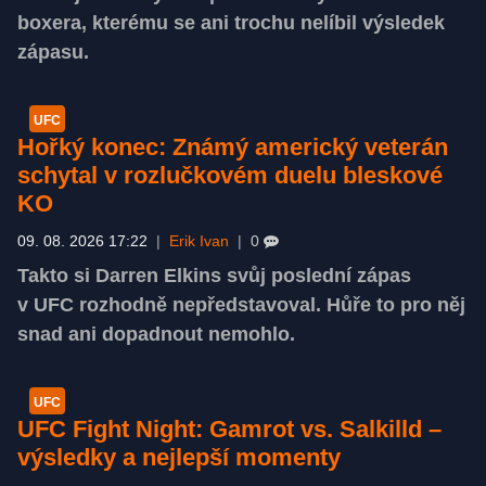
boxera, kterému se ani trochu nelíbil výsledek
zápasu.
UFC
Hořký konec: Známý americký veterán
schytal v rozlučkovém duelu bleskové
KO
09. 08. 2026 17:22
|
Erik Ivan
|
0
Takto si Darren Elkins svůj poslední zápas
v UFC rozhodně nepředstavoval. Hůře to pro něj
snad ani dopadnout nemohlo.
UFC
UFC Fight Night: Gamrot vs. Salkilld –
výsledky a nejlepší momenty