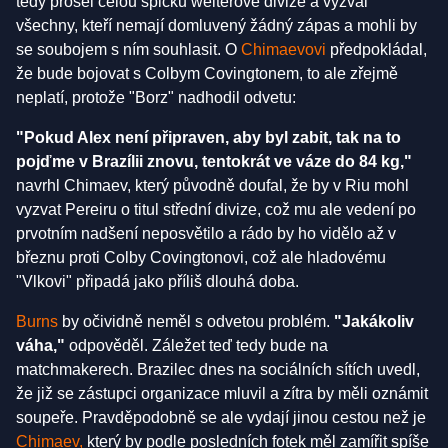
tedy prošel celou špičku welterové divize a vyzval
všechny, kteří nemají domluvený žádný zápas a mohli by
se soubojem s ním souhlasit. O
Chimaevovi
předpokládal,
že bude bojovat s Colbym Covingtonem, to ale zřejmě
neplatí, protože "Borz" nadhodil odvetu:
"Pokud Alex není připraven, aby byl zabit, tak na to
pojďme v Brazílii znovu, tentokrát ve váze do 84 kg,"
navrhl Chimaev, který původně doufal, že by v Riu mohl
vyzvat Pereiru o titul střední divize, což mu ale vedení po
prvotním nadšení neposvětilo a rádo by ho vidělo až v
březnu proti Colby Covingtonovi, což ale hladovému
"Vlkovi" připadá jako příliš dlouhá doba.
Burns
by očividně neměl s odvetou problém.
"Jakákoliv
váha,"
odpověděl. Záležet teď tedy bude na
matchmakerech. Brazilec dnes na sociálních sítích uvedl,
že již se zástupci organizace mluvil a zítra by měli oznámit
soupeře. Pravděpodobně se ale vydají jinou cestou než je
Chimaev,
který by podle posledních fotek měl zamířit spíše