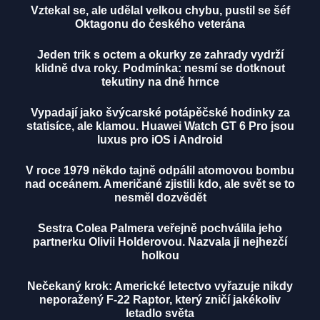
Vztekal se, ale udělal velkou chybu, pustil se šéf
Oktagonu do českého veterána
Jeden trik s octem a okurky ze zahrady vydrží
klidně dva roky. Podmínka: nesmí se dotknout
tekutiny na dně hrnce
Vypadají jako švýcarské potápěčské hodinky za
statisíce, ale klamou. Huawei Watch GT 6 Pro jsou
luxus pro iOS i Android
V roce 1979 někdo tajně odpálil atomovou bombu
nad oceánem. Američané zjistili kdo, ale svět se to
nesměl dozvědět
Sestra Colea Palmera veřejně pochválila jeho
partnerku Olivii Holderovou. Nazvala ji nejhezčí
holkou
Nečekaný krok: Americké letectvo vyřazuje nikdy
neporažený F-22 Raptor, který zničí jakékoliv
letadlo světa