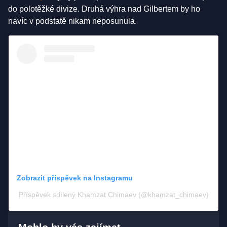
do polotěžké divize. Druhá výhra nad Gilbertem by ho
navíc v podstatě nikam neposunula.
Zobrazit příspěvek na Instagramu
Příspěvek sdílený Khamzat Chimaev (@khamzat_chimaev)