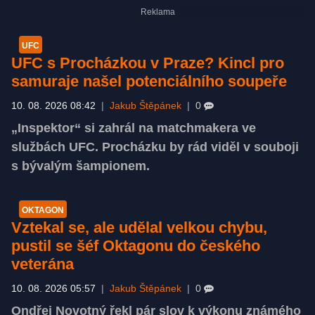
UFC
UFC s Procházkou v Praze? Kincl pro
samuraje našel potenciálního soupeře
10. 08. 2026 08:42
|
Jakub Štěpánek
|
0
„Inspektor“ si zahrál na matchmakera ve
službách UFC. Procházku by rád viděl v souboji
s bývalým šampionem.
OKTAGON
Vztekal se, ale udělal velkou chybu,
pustil se šéf Oktagonu do českého
veterána
10. 08. 2026 05:57
|
Jakub Štěpánek
|
0
Ondřej Novotný řekl pár slov k výkonu známého