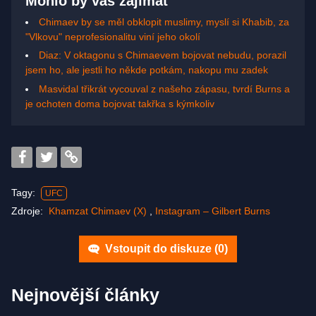
Mohlo by vás zajímat
Chimaev by se měl obklopit muslimy, myslí si Khabib, za
"Vlkovu" neprofesionalitu viní jeho okolí
Diaz: V oktagonu s Chimaevem bojovat nebudu, porazil
jsem ho, ale jestli ho někde potkám, nakopu mu zadek
Masvidal třikrát vycouval z našeho zápasu, tvrdí Burns a
je ochoten doma bojovat takřka s kýmkoliv
Tagy:
UFC
Zdroje:
Khamzat Chimaev (X)
,
Instagram – Gilbert Burns
Vstoupit do diskuze (
0
)
Nejnovější články