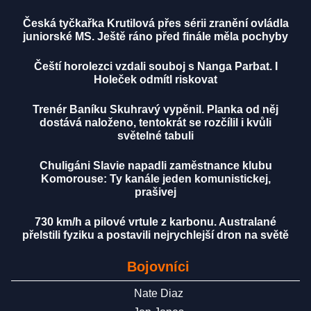
Česká tyčkařka Krutilová přes sérii zranění ovládla
juniorské MS. Ještě ráno před finále měla pochyby
Čeští horolezci vzdali souboj s Nanga Parbat. I
Holeček odmítl riskovat
Trenér Baníku Skuhravý vypěnil. Planka od něj
dostává naloženo, tentokrát se rozčílil i kvůli
světelné tabuli
Chuligáni Slavie napadli zaměstnance klubu
Komorouse: Ty kanále jeden komunistickej,
prašivej
730 km/h a pilové vrtule z karbonu. Australané
přelstili fyziku a postavili nejrychlejší dron na světě
Bojovníci
Nate Diaz