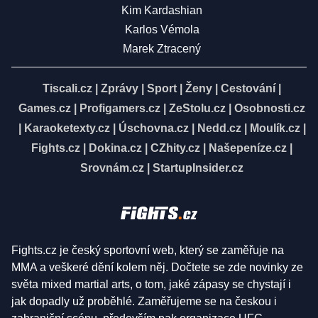
Kim Kardashian
Karlos Vémola
Marek Ztracený
Tiscali.cz
|
Zprávy
|
Sport
|
Ženy
|
Cestování
|
Games.cz
|
Profigamers.cz
|
ZeStolu.cz
|
Osobnosti.cz
|
Karaoketexty.cz
|
Úschovna.cz
|
Nedd.cz
|
Moulík.cz
|
Fights.cz
|
Dokina.cz
|
CZhity.cz
|
Našepeníze.cz
|
Srovnám.cz
|
StartupInsider.cz
Fights.cz je český sportovní web, který se zaměřuje na
MMA a veškeré dění kolem něj. Dočtete se zde novinky ze
světa mixed martial arts, o tom, jaké zápasy se chystají i
jak dopadly už proběhlé. Zaměřujeme se na českou i