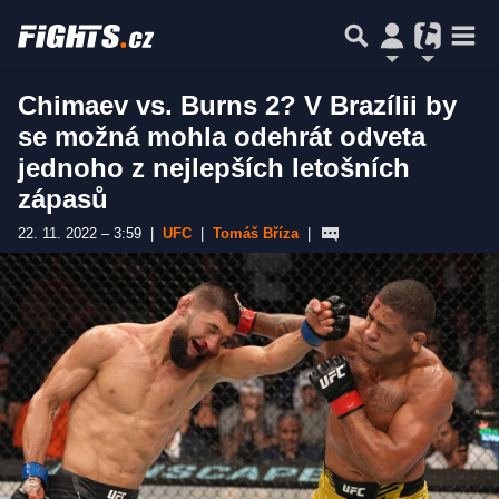
Chimaev vs. Burns 2? V Brazílii by
se možná mohla odehrát odveta
jednoho z nejlepších letošních
zápasů
22. 11. 2022 – 3:59
|
UFC
|
Tomáš Bříza
|