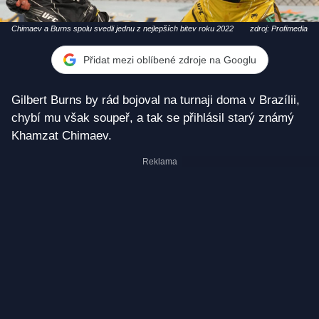
Chimaev a Burns spolu svedli jednu z nejlepších bitev roku 2022
zdroj: Profimedia
Přidat mezi oblíbené zdroje na Googlu
Gilbert Burns by rád bojoval na turnaji doma v Brazílii,
chybí mu však soupeř, a tak se přihlásil starý známý
Khamzat Chimaev.