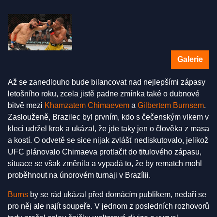
Galerie
Až se zanedlouho bude bilancovat nad nejlepšími zápasy
letošního roku, zcela jistě padne zmínka také o dubnové
bitvě mezi
Khamzatem Chimaevem
a
Gilbertem Burnsem
.
Zaslouženě, Brazilec byl prvním, kdo s čečenským vlkem v
kleci udržel krok a ukázal, že jde taky jen o člověka z masa
a kostí. O odvetě se sice nijak zvlášť nediskutovalo, jelikož
UFC plánovalo Chimaeva protlačit do titulového zápasu,
situace se však změnila a vypadá to, že by rematch mohl
proběhnout na únorovém turnaji v Brazílii.
Burns
by se rád ukázal před domácím publikem, nedaří se
pro něj ale najít soupeře. V jednom z posledních rozhovorů