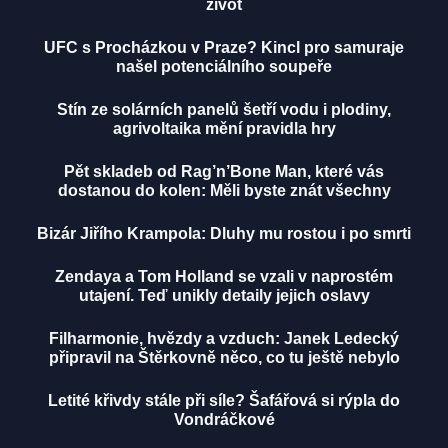
život
UFC s Procházkou v Praze? Kincl pro samuraje
našel potenciálního soupeře
Stín ze solárních panelů šetří vodu i plodiny,
agrivoltaika mění pravidla hry
Pět skladeb od Rag’n’Bone Man, které vás
dostanou do kolen: Měli byste znát všechny
Bizár Jiřího Krampola: Dluhy mu rostou i po smrti
Zendaya a Tom Holland se vzali v naprostém
utajení. Teď unikly detaily jejich oslavy
Filharmonie, hvězdy a vzduch: Janek Ledecký
připravil na Štěrkovně něco, co tu ještě nebylo
Letité křivdy stále při síle? Šafářová si rýpla do
Vondráčkové