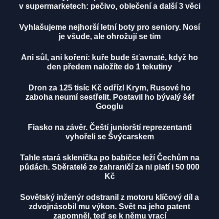
v supermarketech: pečivo, oblečení a další 3 věci
Vyhlašujeme nejhorší letní boty pro seniory. Nosí
je všude, ale ohrožují se tím
Ani sůl, ani koření: kuře bude šťavnaté, když ho
den předem naložíte do 1 tekutiny
Dron za 125 tisíc Kč odřízl Krym, Rusové ho
zaboha neumí sestřelit. Postavil ho bývalý šéf
Googlu
Fiasko na závěr. Čeští juniorští reprezentanti
vyhořeli se Švýcarskem
Tahle stará sklenička po babičce leží Čechům na
půdách. Sběratelé ze zahraničí za ni platí i 50 000
Kč
Sovětský inženýr odstranil z motoru klíčový díl a
zdvojnásobil mu výkon. Svět na jeho patent
zapomněl, teď se k němu vrací