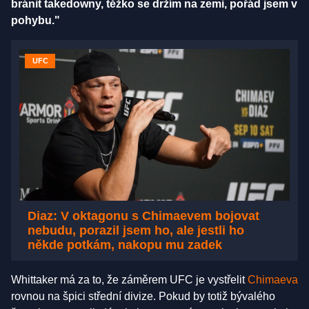
bránit takedowny, těžko se držím na zemi, pořád jsem v
pohybu."
UFC
Diaz: V oktagonu s Chimaevem bojovat
nebudu, porazil jsem ho, ale jestli ho
někde potkám, nakopu mu zadek
Whittaker má za to, že záměrem UFC je vystřelit
Chimaeva
rovnou na špici střední divize. Pokud by totiž bývalého