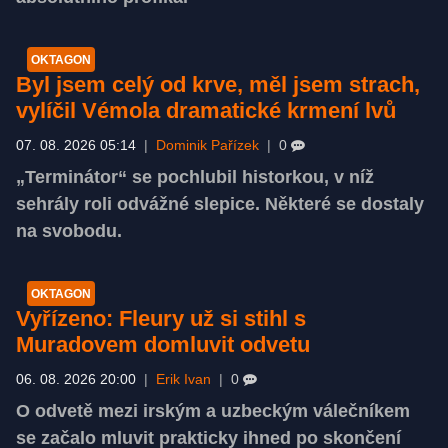
OKTAGON
Byl jsem celý od krve, měl jsem strach,
vylíčil Vémola dramatické krmení lvů
07. 08. 2026 05:14
|
Dominik Pařízek
|
0
„Terminátor“ se pochlubil historkou, v níž
sehrály roli odvážné slepice. Některé se dostaly
na svobodu.
OKTAGON
Vyřízeno: Fleury už si stihl s
Muradovem domluvit odvetu
06. 08. 2026 20:00
|
Erik Ivan
|
0
O odvetě mezi irským a uzbeckým válečníkem
se začalo mluvit prakticky ihned po skončení