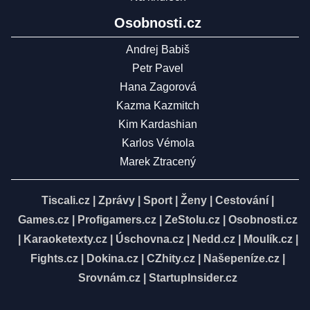
Osobnosti.cz
Andrej Babiš
Petr Pavel
Hana Zagorová
Kazma Kazmitch
Kim Kardashian
Karlos Vémola
Marek Ztracený
Tiscali.cz
|
Zprávy
|
Sport
|
Ženy
|
Cestování
|
Games.cz
|
Profigamers.cz
|
ZeStolu.cz
|
Osobnosti.cz
|
Karaoketexty.cz
|
Úschovna.cz
|
Nedd.cz
|
Moulík.cz
|
Fights.cz
|
Dokina.cz
|
CZhity.cz
|
Našepeníze.cz
|
Srovnám.cz
|
StartupInsider.cz