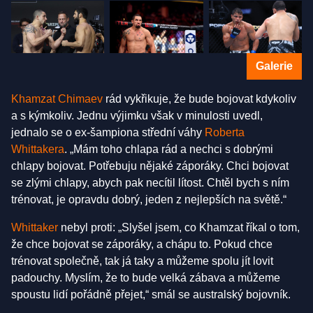
Galerie
Khamzat Chimaev
rád vykřikuje, že bude bojovat kdykoliv
a s kýmkoliv. Jednu výjimku však v minulosti uvedl,
jednalo se o ex-šampiona střední váhy
Roberta
Whittakera
. „Mám toho chlapa rád a nechci s dobrými
chlapy bojovat. Potřebuju nějaké záporáky. Chci bojovat
se zlými chlapy, abych pak necítil lítost. Chtěl bych s ním
trénovat, je opravdu dobrý, jeden z nejlepších na světě.“
Whittaker
nebyl proti: „Slyšel jsem, co Khamzat říkal o tom,
že chce bojovat se záporáky, a chápu to. Pokud chce
trénovat společně, tak já taky a můžeme spolu jít lovit
padouchy. Myslím, že to bude velká zábava a můžeme
spoustu lidí pořádně přejet,“ smál se australský bojovník.