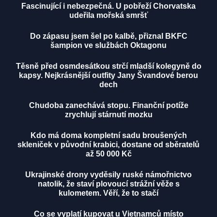
Fascinující i nebezpečná. U pobřeží Chorvatska
udeřila mořská smršť
Do zápasu jsem šel po kalbě, přiznal BKFC
šampion ve službách Oktagonu
Těsně před osmdesátkou strčí mladší kolegyně do
kapsy. Nejkrásnější outfity Jany Švandové berou
dech
Chudoba zanechává stopu. Finanční potíže
zrychlují stárnutí mozku
Kdo má doma kompletní sadu broušených
skleniček v původní krabici, dostane od sběratelů
až 50 000 Kč
Ukrajinské drony vyděsily ruské námořnictvo
natolik, že staví plovoucí strážní věže s
kulometem. Věří, že to stačí
Co se vyplatí kupovat u Vietnamců místo