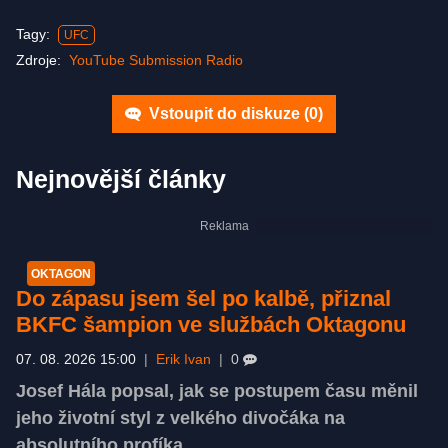
Tagy:
UFC
Zdroje:
YouTube Submission Radio
Vstoupit do diskuze (
0
)
Nejnovější články
OKTAGON
Do zápasu jsem šel po kalbě, přiznal
BKFC šampion ve službách Oktagonu
07. 08. 2026 15:00
|
Erik Ivan
|
0
Josef Hála popsal, jak se postupem času měnil
jeho životní styl z velkého divočáka na
absolutního profíka.