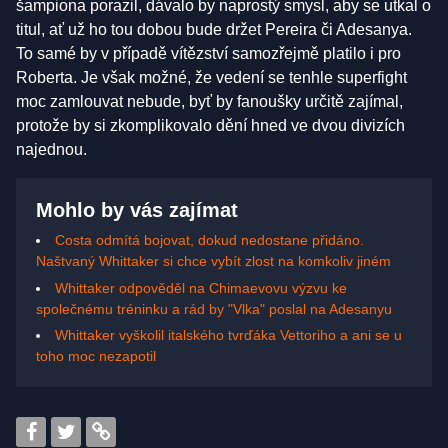
šampiona porazil, dávalo by naprostý smysl, aby se utkal o
titul, ať už ho tou dobou bude držet Pereira či Adesanya.
To samé by v případě vítězství samozřejmě platilo i pro
Roberta. Je však možné, že vedení se tenhle superfight
moc zamlouvat nebude, byť by fanoušky určitě zajímal,
protože by si zkomplikovalo dění hned ve dvou divizích
najednou.
Mohlo by vás zajímat
Costa odmítá bojovat, dokud nedostane přidáno.
Naštvaný Whittaker si chce vybít zlost na komkoliv jiném
Whittaker odpověděl na Chimaevovu výzvu ke
společnému tréninku a rád by "Vlka" poslal na Adesanyu
Whittaker vyškolil italského tvrďáka Vettoriho a ani se u
toho moc nezapotil