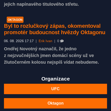
jejich napínavého titulového střetu.
OKTAGON
Byl to rozlučkový zápas, okomentoval
promotér budoucnost hvězdy Oktagonu
06. 08. 2026 17:17
|
Erik Ivan
|
0
Ondřej Novotný naznačil, že jedno
z nejzvučnějších jmen domácí scény už ve
žlutočerném kolosu nejspíš vídat nebudeme.
Organizace
UFC
Oktagon