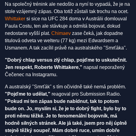
Na společný trénink ale nedošlo a nyní to vypadá, že je na
stole vzájemný zápas. Oba totiž zůstali tak trochu na ocet.
Whittaker
si sice na UFC 284 doma v Austrálii domlouval
Paula Costu, ten ale stávkuje a odmítá bojovat, dokud
nedostane vyšší plat.
Chimaev
zase čeká, jak dopadne
titulová odveta ve welteru (77 kg) mezi Edwardsem a
Usmanem. A tak zacílil právě na australského "Smrťáka".
"Dobrý chlap versus zlý chlap, pojďme to uskutečnit.
Jen respekt, Roberte Whittakere,"
napsal neporažený
Čečenec na Instagramu.
A australský "Smrťák" s tím očividně také nemá problém.
"Pojďme to udělat,"
reagoval pro Submission Radio.
"Pokud mi ten zápas bude nabídnut, tak to potom
bude on. Jo, myslím si, že je to dobrý fight, bylo by to
proti němu těžké. Je to fenomenální bojovník, má
hodně silných stránek. Ale já také, jsem pro něj úplně
stejně těžký soupeř. Mám dobré ruce, umím dobře