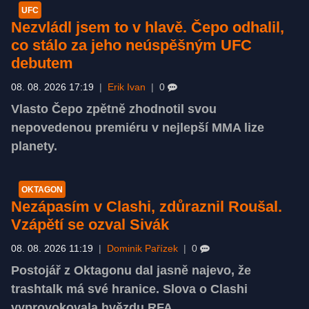
UFC
Nezvládl jsem to v hlavě. Čepo odhalil,
co stálo za jeho neúspěšným UFC
debutem
08. 08. 2026 17:19
|
Erik Ivan
|
0
Vlasto Čepo zpětně zhodnotil svou
nepovedenou premiéru v nejlepší MMA lize
planety.
OKTAGON
Nezápasím v Clashi, zdůraznil Roušal.
Vzápětí se ozval Sivák
08. 08. 2026 11:19
|
Dominik Pařízek
|
0
Postojář z Oktagonu dal jasně najevo, že
trashtalk má své hranice. Slova o Clashi
vyprovokovala hvězdu RFA.