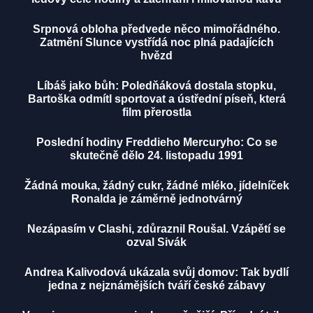
Srpnová obloha předvede něco mimořádného.
Zatmění Slunce vystřídá noc plná padajících
hvězd
Líbáš jako bůh: Poledňáková dostala stopku,
Bartoška odmítl sportovat a ústřední píseň, která
film přerostla
Poslední hodiny Freddieho Mercuryho: Co se
skutečně dělo 24. listopadu 1991
Žádná mouka, žádný cukr, žádné mléko, jídelníček
Ronalda je záměrně jednotvárný
Nezápasím v Clashi, zdůraznil Roušal. Vzápětí se
ozval Sivák
Andrea Kalivodová ukázala svůj domov: Tak bydlí
jedna z nejznámějších tváří české zábavy