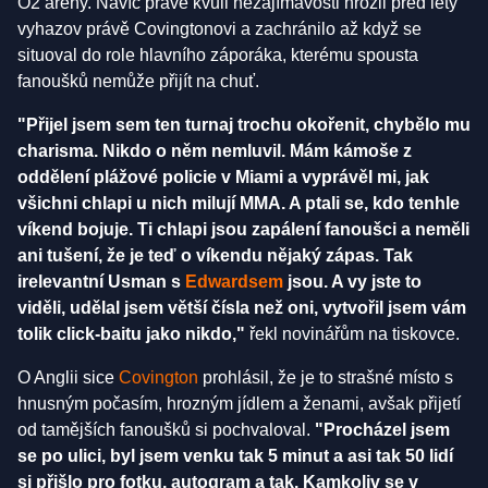
O2 arény. Navíc právě kvůli nezajímavosti hrozil před lety
vyhazov právě Covingtonovi a zachránilo až když se
situoval do role hlavního záporáka, kterému spousta
fanoušků nemůže přijít na chuť.
"Přijel jsem sem ten turnaj trochu okořenit, chybělo mu
charisma. Nikdo o něm nemluvil. Mám kámoše z
oddělení plážové policie v Miami a vyprávěl mi, jak
všichni chlapi u nich milují MMA. A ptali se, kdo tenhle
víkend bojuje. Ti chlapi jsou zapálení fanoušci a neměli
ani tušení, že je teď o víkendu nějaký zápas. Tak
irelevantní Usman s
Edwardsem
jsou. A vy jste to
viděli, udělal jsem větší čísla než oni, vytvořil jsem vám
tolik click-baitu jako nikdo,"
řekl novinářům na tiskovce.
O Anglii sice
Covington
prohlásil, že je to strašné místo s
hnusným počasím, hrozným jídlem a ženami, avšak přijetí
od tamějších fanoušků si pochvaloval.
"Procházel jsem
se po ulici, byl jsem venku tak 5 minut a asi tak 50 lidí
si přišlo pro fotku, autogram a tak. Kamkoliv se v