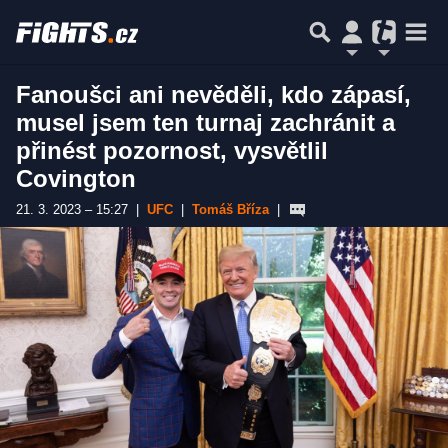
Fanoušci ani nevěděli, kdo zápasí,
musel jsem ten turnaj zachránit a
přinést pozornost, vysvětlil
Covington
21. 3. 2023 – 15:27
|
UFC
|
Tomáš Bříza
|