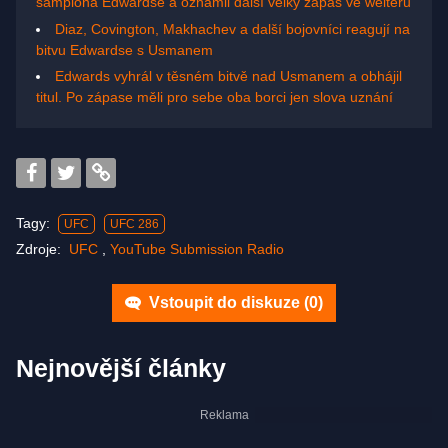
šampiona Edwardse a oznámil další velký zápas ve welteru
Diaz, Covington, Makhachev a další bojovníci reagují na
bitvu Edwardse s Usmanem
Edwards vyhrál v těsném bitvě nad Usmanem a obhájil
titul. Po zápase měli pro sebe oba borci jen slova uznání
Tagy:
UFC
UFC 286
Zdroje:
UFC
,
YouTube Submission Radio
Vstoupit do diskuze (
0
)
Nejnovější články