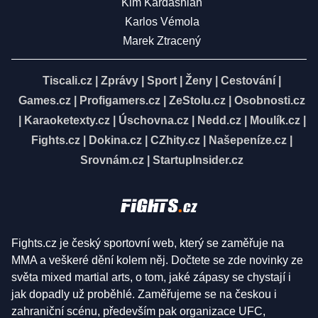
Kim Kardashian
Karlos Vémola
Marek Ztracený
Tiscali.cz
|
Zprávy
|
Sport
|
Ženy
|
Cestování
|
Games.cz
|
Profigamers.cz
|
ZeStolu.cz
|
Osobnosti.cz
|
Karaoketexty.cz
|
Úschovna.cz
|
Nedd.cz
|
Moulík.cz
|
Fights.cz
|
Dokina.cz
|
CZhity.cz
|
Našepeníze.cz
|
Srovnám.cz
|
StartupInsider.cz
Fights.cz je český sportovní web, který se zaměřuje na
MMA a veškeré dění kolem něj. Dočtete se zde novinky ze
světa mixed martial arts, o tom, jaké zápasy se chystají i
jak dopadly už proběhlé. Zaměřujeme se na českou i
zahraniční scénu, především pak organizace UFC,