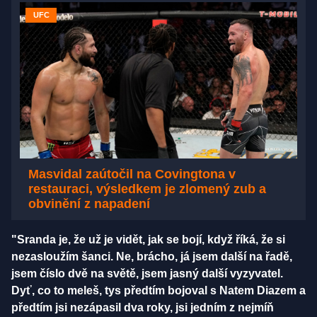
UFC
Masvidal zaútočil na Covingtona v
restauraci, výsledkem je zlomený zub a
obvinění z napadení
"Sranda je, že už je vidět, jak se bojí, když říká, že si
nezasloužím šanci. Ne, brácho, já jsem další na řadě,
jsem číslo dvě na světě, jsem jasný další vyzyvatel.
Dyť, co to meleš, tys předtím bojoval s Natem Diazem a
předtím jsi nezápasil dva roky, jsi jedním z nejmíň