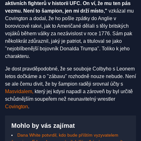
aktivních fighterů v historii UFC. On ví, že mu ten pás
vezmu. Není to šampion, jen mi drží místo,"
vzkázal mu
Covington a dodal, že ho pošle zpátky do Anglie v
borovicové rakvi, jak to Američané dělali s těly britských
vojáků během války za nezávislost v roce 1776. Sám pak
několikrát zdůraznil, jaký je patriot, a tituloval se jako
"nejoblíbenější bojovník Donalda Trumpa". Toliko k jeho
charakteru.
Je dost pravděpodobné, že se souboje Colbyho s Leonem
letos dočkáme a o "zábavu" rozhodně nouze nebude. Není
se ale čemu divit, že by šampion raději srovnal účty s
Masvidalem,
který jej kdysi napadl a zároveň by byl určitě
schůdnějším soupeřem než neunavitelný wrestler
Covington
.
Mohlo by vás zajímat
Dana White potvrdil, kdo bude příštím vyzyvatelem