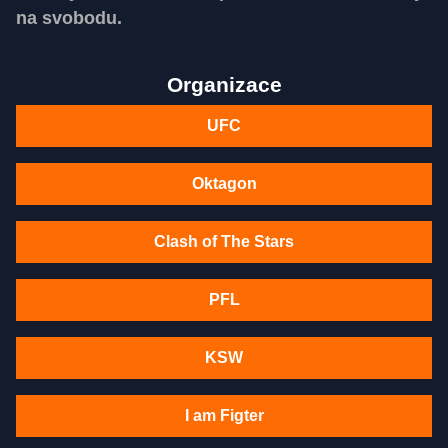
na svobodu.
Organizace
UFC
Oktagon
Clash of The Stars
PFL
KSW
I am Figter