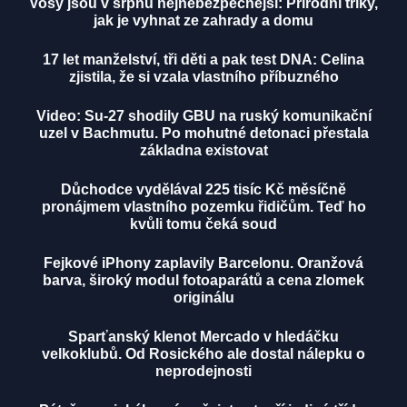
Vosy jsou v srpnu nejnebezpečnější: Přírodní triky,
jak je vyhnat ze zahrady a domu
17 let manželství, tři děti a pak test DNA: Celina
zjistila, že si vzala vlastního příbuzného
Video: Su-27 shodily GBU na ruský komunikační
uzel v Bachmutu. Po mohutné detonaci přestala
základna existovat
Důchodce vydělával 225 tisíc Kč měsíčně
pronájmem vlastního pozemku řidičům. Teď ho
kvůli tomu čeká soud
Fejkové iPhony zaplavily Barcelonu. Oranžová
barva, široký modul fotoaparátů a cena zlomek
originálu
Sparťanský klenot Mercado v hledáčku
velkoklubů. Od Rosického ale dostal nálepku o
neprodejnosti