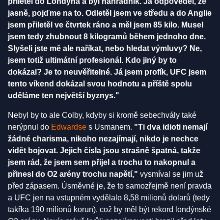
přiletěl do Londýna a byl náhradník. Já odpověděl, že
jasně, pojďme na to.
Odletěl jsem ve středu a do Anglie
jsem přiletěl ve čtvrtek ráno a měl jsem 85 kilo. Musel
jsem tedy zhubnout 8 kilogramů během jednoho dne.
Slyšeli jste mě ale naříkat, nebo hledat výmluvy? Ne,
jsem totiž ultimátní profesionál. Kdo jiný by to
dokázal? Je to neuvěřitelné. Já jsem profík, UFC jsem
tento víkend dokázal svou hodnotu a příště spolu
uděláme ten největší byznys."
Nebyl by to ale Colby, kdyby si kromě sebechvály také
nerýpnul do
Edwardse
s Usmanem.
"Ti dva idioti nemají
žádné charisma, nikoho nezajímají, nikdo je nechce
vidět bojovat. Jejich čísla jsou strašně špatná, takže
jsem rád, že jsem sem přijel a trochu to nakopnul a
přinesl do O2 arény trochu napětí,"
vysmíval se jim už
před zápasem. Úsměvné je, že to samozřejmě není pravda
a UFC jen na vstupném vydělalo 8,58 milionů dolarů (tedy
takřka 190 milionů korun), což by měl být rekord londýnské