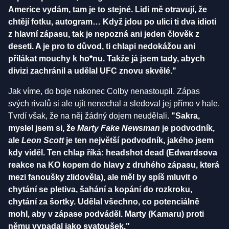
Americe vydám, tam je to stejné. Lidi mě otravují, že
chtějí fotku, autogram… Když jdou po ulici ti dva idioti
z hlavní zápasu, tak je nepozná ani jeden člověk z
deseti. A je pro to důvod, ti chlapi nedokážou ani
přilákat mouchy k ho*nu. Takže já jsem tady, abych
divizi zachránil a udělal UFC znovu skvělé."
Jak víme, do boje nakonec Colby nenastoupil. Zápas
svých rivalů si ale ujít nenechal a sledoval jej přímo v hale.
Tvrdí však, že na něj žádný dojem neudělali.
"Sakra,
myslel jsem si, že
Marty Fake Newsman
je podvodník,
ale
Leon Scott
je ten největší podvodník, jakého jsem
kdy viděl. Ten chlap říká: headshot dead (Edwardsova
reakce na KO kopem do hlavy z druhého zápasu, která
mezi fanoušky zlidověla), ale měl by spíš mluvit o
chytání se pletiva, šahání a kopání do rozkroku,
chytání za šortky. Udělal všechno, co potenciálně
mohl, aby v zápase podváděl. Marty (Kamaru) proti
němu vypadal jako svatoušek."