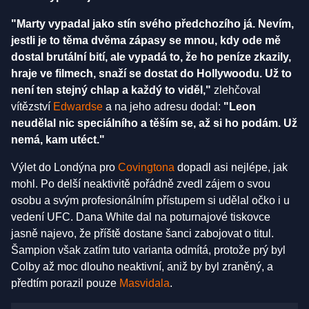
"Marty vypadal jako stín svého předchozího já. Nevím,
jestli je to těma dvěma zápasy se mnou, kdy ode mě
dostal brutální bití, ale vypadá to, že ho peníze zkazily,
hraje ve filmech, snaží se dostat do Hollywoodu. Už to
není ten stejný chlap a každý to viděl,"
zlehčoval
vítězství
Edwardse
a na jeho adresu dodal:
"Leon
neudělal nic speciálního a těším se, až si ho podám. Už
nemá, kam utéct."
Výlet do Londýna pro
Covingtona
dopadl asi nejlépe, jak
mohl. Po delší neaktivitě pořádně zvedl zájem o svou
osobu a svým profesionálním přístupem si udělal očko i u
vedení UFC. Dana White dal na poturnajové tiskovce
jasně najevo, že příště dostane šanci zabojovat o titul.
Šampion však zatím tuto varianta odmítá, protože prý byl
Colby až moc dlouho neaktivní, aniž by byl zraněný, a
předtím porazil pouze
Masvidala
.