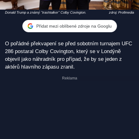
Donald Trump a známý "trashtalker" Colby Covington.
zdroj: Profimedia
Přidat mezi oblíbené zdroje na Googlu
O pořádné překvapení se před sobotním turnajem UFC
286 postaral Colby Covington, který se v Londýně
objevil jako náhradník pro případ, že by se jeden z
aktérů hlavního zápasu zranil.