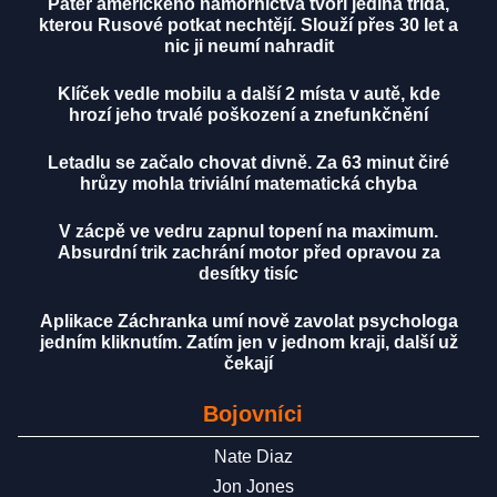
Páteř amerického námořnictva tvoří jediná třída,
kterou Rusové potkat nechtějí. Slouží přes 30 let a
nic ji neumí nahradit
Klíček vedle mobilu a další 2 místa v autě, kde
hrozí jeho trvalé poškození a znefunkčnění
Letadlu se začalo chovat divně. Za 63 minut čiré
hrůzy mohla triviální matematická chyba
V zácpě ve vedru zapnul topení na maximum.
Absurdní trik zachrání motor před opravou za
desítky tisíc
Aplikace Záchranka umí nově zavolat psychologa
jedním kliknutím. Zatím jen v jednom kraji, další už
čekají
Bojovníci
Nate Diaz
Jon Jones