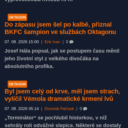
OKTAGON
Do zápasu jsem šel po kalbě, přiznal
BKFC šampion ve službách Oktagonu
07. 08. 2026 15:00
|
Erik Ivan
|
0
Josef Hála popsal, jak se postupem času měnil
jeho životní styl z velkého divočáka na
absolutního profíka.
OKTAGON
Byl jsem celý od krve, měl jsem strach,
vylíčil Vémola dramatické krmení lvů
07. 08. 2026 05:14
|
Dominik Pařízek
|
0
„Terminátor“ se pochlubil historkou, v níž
sehrály roli odvážné slepice. Některé se dostaly