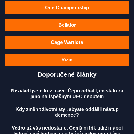
One Championship
Bellator
Cage Warriors
Rizin
Doporučené články
Nezvládl jsem to v hlavě. Čepo odhalil, co stálo za
jeho neúspěšným UFC debutem
Kdy změnit životní styl, abyste oddálili nástup
demence?
Vedro už vás nedostane: Geniální trik udrží nápoj
ledový celé hodiny a zachrání i milovanou kávu