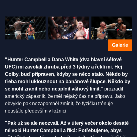
Galerie
"Hunter Campbell a Dana White (dva hlavní šéfové
UFC) mi zavolali zhruba před 3 týdny a řekli mi: Hej
Colby, buď připraven, kdyby se něco stalo. Někdo by
třeba mohl uklouznout na banánové šlupce. Někdo by
se mohl zranit nebo nesplnit váhový limit,"
prozradil
americký zápasník, že měl nějaký čas na přípravu. Jako
obvykle pak nezapomněl zmínit, že fyzičku trénuje
neustále především v ložnici.
"Pak už se ale neozvali. Až v úterý večer okolo desáté
mi volá Hunter Campbell a říká: Potřebujeme, abys