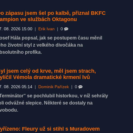
o zápasu jsem šel po kalbě, přiznal BKFC
ampion ve službách Oktagonu
7. 08. 2026 15:00
|
Erik Ivan
|
0
osef Hála popsal, jak se postupem času měnil
eho životní styl z velkého divočáka na
bsolutního profíka.
yl jsem celý od krve, měl jsem strach,
ylíčil Vémola dramatické krmení lvů
7. 08. 2026 05:14
|
Dominik Pařízek
|
0
Terminátor“ se pochlubil historkou, v níž sehrály
oli odvážné slepice. Některé se dostaly na
vobodu.
yřízeno: Fleury už si stihl s Muradovem