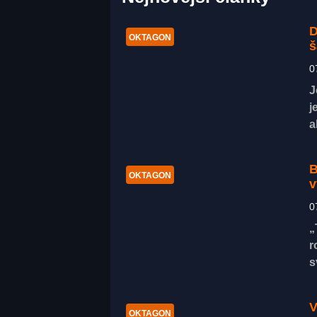
D
OKTAGON
š
0
J
j
a
B
OKTAGON
v
0
„
r
s
V
OKTAGON