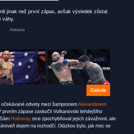
ě jinak než první zápas, avšak výsledek zůstal
é váhy.
Galerie
těm očekávané odvety mezi šampionem
Alexanderem
V prvním zápase zaskočil Volkanovski tehdejšího
. Sám
Holloway
sice zpochybňoval jejich závažnost, ale
zároveň dojem na rozhodčí. Otázkou bylo, jak moc se