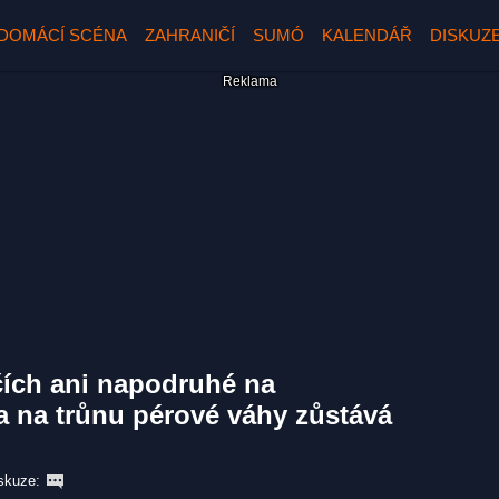
DOMÁCÍ SCÉNA
ZAHRANIČÍ
SUMÓ
KALENDÁŘ
DISKUZ
ích ani napodruhé na
a na trůnu pérové váhy zůstává
skuze: