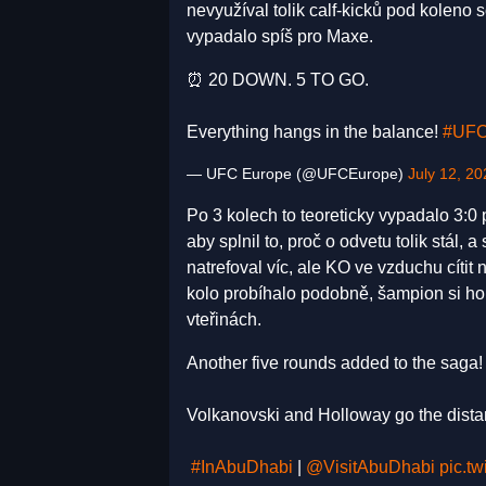
nevyužíval tolik calf-kicků pod koleno 
vypadalo spíš pro Maxe.
⏰ 20 DOWN. 5 TO GO.
Everything hangs in the balance!
#UFC
— UFC Europe (@UFCEurope)
July 12, 20
Po 3 kolech to teoreticky vypadalo 3:0
aby splnil to, proč o odvetu tolik stál,
natrefoval víc, ale KO ve vzduchu cíti
kolo probíhalo podobně, šampion si ho
vteřinách.
Another five rounds added to the saga!
Volkanovski and Holloway go the distan
️
#InAbuDhabi
|
@VisitAbuDhabi
pic.t