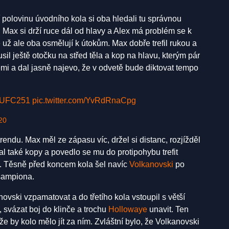
polovinu úvodního kola si oba hledali tu správnou
 Max si drží ruce dál od hlavy a Alex má problém se k
 už ale oba osmělují k útokům. Max dobře trefil rukou a
sil ještě otočku na střed těla a kop na hlavu, kterým pár
mi a dal jasně najevo, že v odvetě bude diktovat tempo
UFC251
pic.twitter.com/YvRdRnaCpg
20
endu. Max měl ze zápasu víc, držel si distanc, rozjížděl
l také kopy a povedlo se mu do protipohybu trefit
. Těsně před koncem kola šel navíc
Volkanovski
po
šampiona.
vski vzpamatovat a do třetího kola vstoupil s větší
 svázat boj do klinče a trochu
Hollowaye
unavit. Ten
že by kolo mělo jít za ním. Zvláštní bylo, že Volkanovski