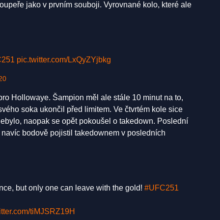
soupeře jako v prvním souboji. Vyrovnané kolo, které ale
251
pic.twitter.com/LxQyZYjbkg
20
 pro Hollowaye. Šampion měl ale stále 10 minut na to,
 a svého soka ukončil před limitem. Ve čtvrtém kole sice
t nebylo, naopak se opět pokoušel o takedown. Poslední
 navíc bodově pojistil takedownem v posledních
ce, but only one can leave with the gold!
#UFC251
witter.com/tiMJSRZ19H