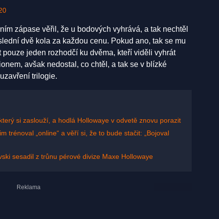
20
ním zápase věřil, že u bodových vyhrává, a tak nechtěl
oslední dvě kola za každou cenu. Pokud ano, tak se mu
át pouze jeden rozhodčí ku dvěma, kteří viděli vyhrát
onem, avšak nedostal, co chtěl, a tak se v blízké
avření trilogie.
terý si zaslouží, a hodlá Hollowaye v odvetě znovu porazit
trénoval „online“ a věří si, že to bude stačit: „Bojoval
vski sesadil z trůnu pérové divize Maxe Hollowaye