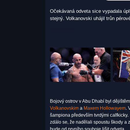
Očekávaná odveta sice vypadala úpln
stejný. Volkanovski uhájil trůn pérov
Bojový ostrov v Abu Dhabí byl dějiš
Volkanovskim
a
Maxem Hollowayem
. 
šampiona především tvrdými calfkicky
zdálo se, že nadělali spoustu škody a 
bude od prvního souboje lišit odveta.