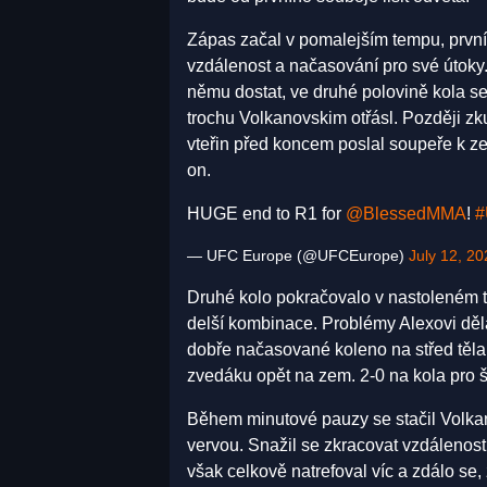
Zápas začal v pomalejším tempu, první 
vzdálenost a načasování pro své útoky.
němu dostat, ve druhé polovině kola se
trochu Volkanovskim otřásl. Později zku
vteřin před koncem poslal soupeře k ze
on.
HUGE end to R1 for
@BlessedMMA
!
#
— UFC Europe (@UFCEurope)
July 12, 20
Druhé kolo pokračovalo v nastoleném tr
delší kombinace. Problémy Alexovi děla
dobře načasované koleno na střed těla
zvedáku opět na zem. 2-0 na kola pro 
Během minutové pauzy se stačil Volkano
vervou. Snažil se zkracovat vzdálenost,
však celkově natrefoval víc a zdálo se, 