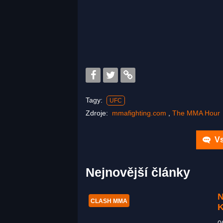
Tagy:
UFC
Zdroje:
mmafighting.com
,
The MMA Hour
Vs
Nejnovější články
N
CLASH MMA
K