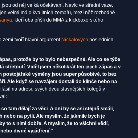
 jsou od něj velká očekávání. Navíc ve střední váze,
 jen velmi málo kvalitních zemařů, mezi něž rozhodně
sanya,
kteří oba přišli do MMA z kickboxerského
a zemi tvoří hlavní argument
Nickalových
posledních
ápas, protože by to bylo nebezpečné. Ale co se týče
á střetnutí. Viděl jsem několikrát ten jejich zápas a v
ch postojářské výměny jsou super působivé, to bez
áři. Ale když se navzájem dostali do klinče nebo na
lásil na adresu svých dvou slavnějších kolegů v
al:
o tam dělají za věci. A oni by se asi stejně smáli,
h nebo na pytli. Ale myslím, že jakmile bych je
y to s nimi dobře. A myslím, že to všichni vědí,
 nebo divné vyjádření.“