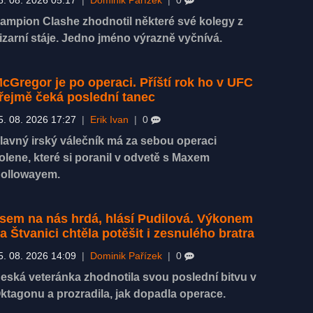
6. 08. 2026 05:17
|
Dominik Pařízek
|
0
ampion Clashe zhodnotil některé své kolegy z
izarní stáje. Jedno jméno výrazně vyčnívá.
cGregor je po operaci. Příští rok ho v UFC
řejmě čeká poslední tanec
5. 08. 2026 17:27
|
Erik Ivan
|
0
lavný irský válečník má za sebou operaci
olene, které si poranil v odvetě s Maxem
ollowayem.
sem na nás hrdá, hlásí Pudilová. Výkonem
a Štvanici chtěla potěšit i zesnulého bratra
5. 08. 2026 14:09
|
Dominik Pařízek
|
0
eská veteránka zhodnotila svou poslední bitvu v
ktagonu a prozradila, jak dopadla operace.