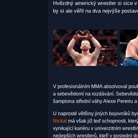
Hvězdný americký wrestler si sice v 
by si ale věřil na dva nejvýše posta
V profesionálním MMA absolvoval pouhé
a sebevědomí na rozdávání. Sebevědomí 
šampiona střední váhy Alexe Pereiru a
U naprosté většiny jiných bojovníků byc
Nickal
má však již teď schopnosti, kte
vynikající kariéru v univerzitním wrestl
nejlepších wrestlerů, kteří v poslední 