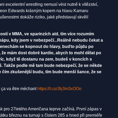
i excelentní wrestling nemusí vést nutně k vítězství,
l Leon Edwards krásným kopem na hlavu Kamaru
šenostmi dokáže riziko, jaké představují skvělí
ostí v MMA, ve sparinzích atd, tím více rozumím
chápu, kdy jsem v nebezpečí...Reálně nebudu čekat a
a nenechám se kopnout do hlavy, buďto půjdu po
 že mám dost dobré kardio, abych to mohl dělat po
íc, když tě dostanu na zem, budeš v koncích s
ješ. Takže podle mě tam bude nebezpečí, že se někde
e čím zkušenější budu, tím bude menší šance, že se
 ça va être méchant
https://t.co/Jfy3m3xOOo
k pro 27letého Američana teprve začíná. První zápas v
tku březnu na turnaji s číslem 285 a hned při premiéře