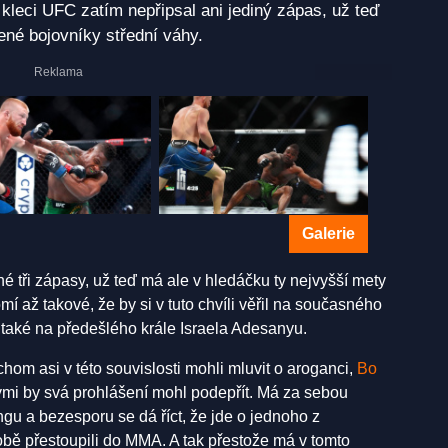
kleci UFC zatím nepřipsal ani jediný zápas, už teď
vené bojovníky střední váhy.
Galerie
 tři zápasy, už teď má ale v hledáčku ty nejvyšší mety
až takové, že by si v tuto chvíli věřil na současného
 také na předešlého krále Israela Adesanyu.
hom asi v této souvislosti mohli mluvit o aroganci,
Bo
rými by svá prohlášení mohl podepřít. Má za sebou
ingu a bezesporu se dá říct, že jde o jednoho z
době přestoupili do MMA. A tak přestože má v tomto