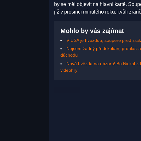
by se měl objevit na hlavní kartě. So
již v prosinci minulého roku, kvůli zra
Mohlo by vás zajímat
V USA je hvězdou, soupeře před zraky
Nejsem žádný předskokan, prohlásil
důchodu
Nová hvězda na obzoru! Bo Nickal zd
videohry