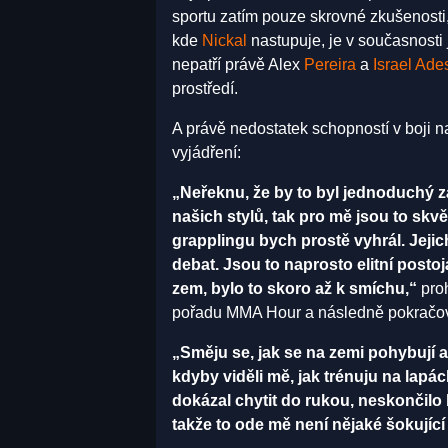
sportu zatím pouze skrovné zkušenosti,
kde
Nickal
nastupuje, je v současnosti
nepatří právě Alex
Pereira
a
Israel Ade
prostředí.
A právě nedostatek schopností v boji n
vyjádření:
„Neřeknu, že by to byl jednoduchý z
našich stylů, tak pro mě jsou to skvěl
grapplingu bych prostě vyhrál. Jeji
debat. Jsou to naprosto elitní postoj
zem, bylo to skoro až k smíchu,“
proh
pořadu MMA Hour a následně pokračov
„Směju se, jak se na zemi pohybují a c
kdyby viděli mě, jak trénuju na lapác
dokázal chytit do rukou, neskončilo b
takže to ode mě není nějaké šokující