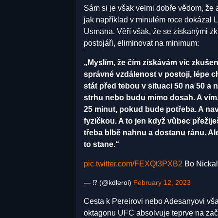
Sám si je však velmi dobře vědom, že an
jak například v minulém roce dokáza
Usmana. Věří však, že se získanými zku
postojáři, eliminovat na minimum:
„Myslím, že čím získávám víc zkušen
správné vzdálenost v postoji, lépe 
stát před tebou v situaci 50 na 50 
strhu nebo budu mimo dosah. A vím,
25 minut, pokud bude potřeba. A nav
fyzičkou. A to jen když vůbec přeži
třeba blbě nahnu a dostanu ránu. Al
to stane.“
pic.twitter.com/FEXQt3PXB2
Bo Nickal
— ⁉️ (@kdleroi)
February 12, 2023
Cesta k Pereirovi nebo Adesanyovi vša
oktagonu UFC absolvuje teprve na začá