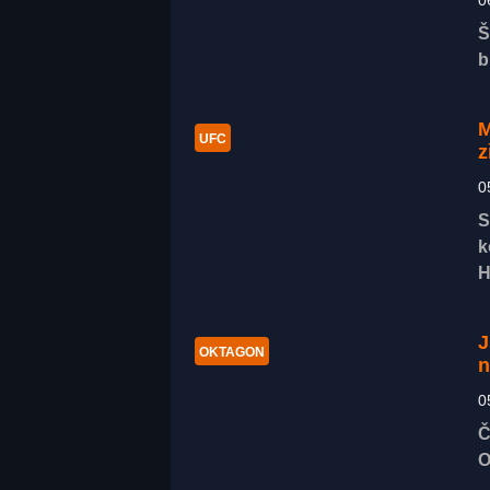
0
Š
b
M
UFC
z
0
S
k
H
J
OKTAGON
n
0
Č
O