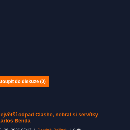
toupit do diskuze (
0
)
ejvětší odpad Clashe, nebral si servítky
arlos Benda