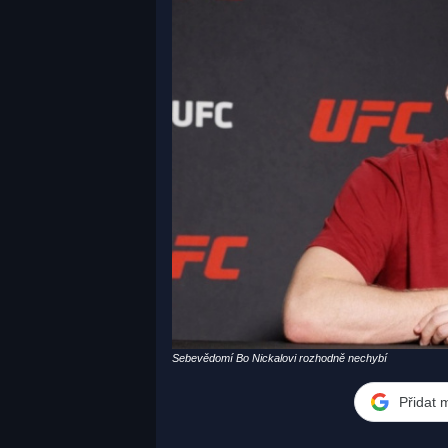
Sebevědomí Bo Nickalovi rozhodně nechybí
Přidat 