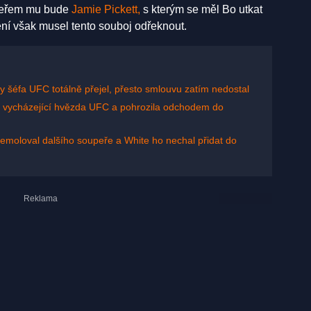
upeřem mu bude
Jamie Pickett,
s kterým se měl Bo utkat
nění však musel tento souboj odřeknout.
 šéfa UFC totálně přejel, přesto smlouvu zatím nedostal
a vycházející hvězda UFC a pohrozila odchodem do
emoloval dalšího soupeře a White ho nechal přidat do