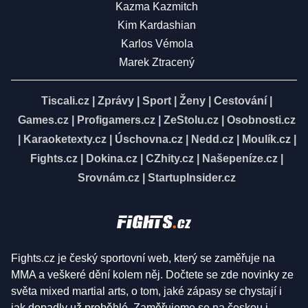
Kazma Kazmitch
Kim Kardashian
Karlos Vémola
Marek Ztracený
Tiscali.cz
|
Zprávy
|
Sport
|
Ženy
|
Cestování
|
Games.cz
|
Profigamers.cz
|
ZeStolu.cz
|
Osobnosti.cz
|
Karaoketexty.cz
|
Úschovna.cz
|
Nedd.cz
|
Moulík.cz
|
Fights.cz
|
Dokina.cz
|
CZhity.cz
|
Našepeníze.cz
|
Srovnám.cz
|
StartupInsider.cz
Fights.cz je český sportovní web, který se zaměřuje na
MMA a veškeré dění kolem něj. Dočtete se zde novinky ze
světa mixed martial arts, o tom, jaké zápasy se chystají i
jak dopadly už proběhlé. Zaměřujeme se na českou i