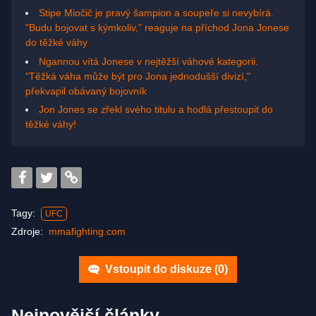
Stipe Miočič je pravý šampion a soupeře si nevybírá.
"Budu bojovat s kýmkoliv," reaguje na příchod Jona Jonese
do těžké váhy
Ngannou vítá Jonese v nejtěžší váhové kategorii.
"Těžká váha může být pro Jona jednodušší divizí,"
překvapil obávaný bojovník
Jon Jones se zřekl svého titulu a hodlá přestoupit do
těžké váhy!
Tagy:
UFC
Zdroje:
mmafighting.com
Vstoupit do diskuze (
0
)
Nejnovější články