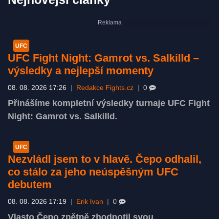
UFC
UFC Fight Night: Gamrot vs. Salkilld –
výsledky a nejlepší momenty
08. 08. 2026 17:26
|
Redakce Fights.cz
|
0
Přinášíme kompletní výsledky turnaje UFC Fight
Night: Gamrot vs. Salkilld.
UFC
Nezvládl jsem to v hlavě. Čepo odhalil,
co stálo za jeho neúspěšným UFC
debutem
08. 08. 2026 17:19
|
Erik Ivan
|
0
Vlasto Čepo zpětně zhodnotil svou