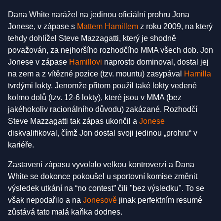
Dana White narážel na jedinou oficiální prohru Jona
Jonese, v zápase s
Mattem Hamillem
z roku 2009, na který
tehdy dohlížel Steve Mazzagatti, který je shodně
považován, za nejhoršího rozhodčího MMA všech dob. Jon
Jonese v zápase
Hamillovi
naprosto dominoval, dostal jej
na zem a z vítězné pozice (tzv. mountu) zasypával
Hamilla
tvrdými lokty. Jenomže přitom použil také lokty vedené
kolmo dolů (tzv. 12-6 lokty), které jsou v MMA (bez
jakéhokoliv racionálního důvodu) zakázané. Rozhodčí
Steve Mazzagatti tak zápas ukončil a
Jonese
diskvalifikoval, čímž Jon dostal svoji jedinou „prohru“ v
kariéře.
Zastavení zápasu vyvolalo velkou kontroverzi a Dana
White se dokonce pokoušel u sportovní komise změnit
výsledek utkání na “no contest” čili "bez výsledku". To se
však nepodařilo a na
Jonesově
jinak perfektním resumé
zůstává tato malá kaňka dodnes.