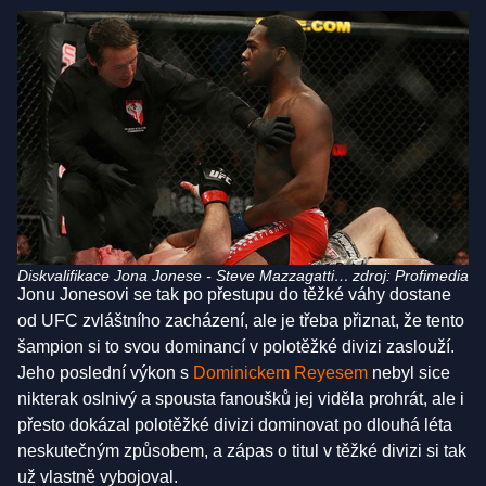
Diskvalifikace Jona Jonese - Steve Mazzagatti
zdroj: Profimedia
Jonu Jonesovi se tak po přestupu do těžké váhy dostane
ukončuje zápas kvůli nelegálním loktům.
od UFC zvláštního zacházení, ale je třeba přiznat, že tento
šampion si to svou dominancí v polotěžké divizi zaslouží.
Jeho poslední výkon s
Dominickem Reyesem
nebyl sice
nikterak oslnivý a spousta fanoušků jej viděla prohrát, ale i
přesto dokázal polotěžké divizi dominovat po dlouhá léta
neskutečným způsobem, a zápas o titul v těžké divizi si tak
už vlastně vybojoval.