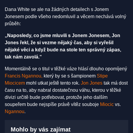
Dana White se ale na žádných detailech s Jonem
Jonesem podle všeho nedomluvil a věcem nechává volný
průběh:
„Naposledy, co jsme mluvili s Jonem Jonesem, Jon
Jones řekl, že si vezme nějaký čas, aby si vyřešil
nějaké věci a když bude na stole ten správný zápas,
tak nám zavolá.“
Momentálně se o titul v těžké váze hlásí dlouho opomíjený
Francis Ngannou,
který by se s šampionem
Stipe
Miocicem
mohl utkat ještě tento rok.
Jon Jones
tak má dost
času na to, aby nabral dostatečnou váhu, kterou v těžké
divizi určitě bude potřebovat, protože jeho dalším
soupeřem bude nejspíše právě vítěz souboje
Miocic
vs.
Ngannou
.
Mohlo by vás zajímat