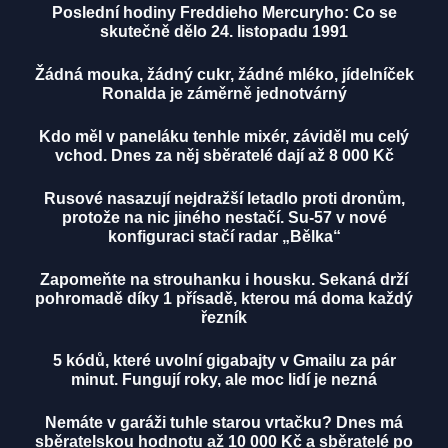
Poslední hodiny Freddieho Mercuryho: Co se
skutečně dělo 24. listopadu 1991
Žádná mouka, žádný cukr, žádné mléko, jídelníček
Ronalda je záměrně jednotvárný
Kdo měl v paneláku tenhle mixér, záviděl mu celý
vchod. Dnes za něj sběratelé dají až 8 000 Kč
Rusové nasazují nejdražší letadlo proti dronům,
protože na nic jiného nestačí. Su-57 v nové
konfiguraci stačí radar „Bělka“
Zapomeňte na strouhanku i housku. Sekaná drží
pohromadě díky 1 přísadě, kterou má doma každý
řezník
5 kódů, které uvolní gigabajty v Gmailu za pár
minut. Fungují roky, ale moc lidí je nezná
Nemáte v garáži tuhle starou vrtačku? Dnes má
sběratelskou hodnotu až 10 000 Kč a sběratelé po