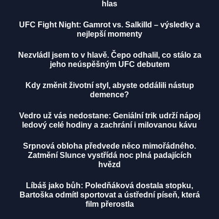
hlas
UFC Fight Night: Gamrot vs. Salkilld – výsledky a
nejlepší momenty
Nezvládl jsem to v hlavě. Čepo odhalil, co stálo za
jeho neúspěšným UFC debutem
Kdy změnit životní styl, abyste oddálili nástup
demence?
Vedro už vás nedostane: Geniální trik udrží nápoj
ledový celé hodiny a zachrání i milovanou kávu
Srpnová obloha předvede něco mimořádného.
Zatmění Slunce vystřídá noc plná padajících
hvězd
Líbáš jako bůh: Poledňáková dostala stopku,
Bartoška odmítl sportovat a ústřední píseň, která
film přerostla