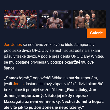
Galerie
Jon Jones
se nedávno zřekl svého titulu šampiona v
polotěžké divizi UFC, aby se mohl soustředit na získání
pásu v těžké divizi. A podle prezidenta UFC Dany Whitea,
se mu dostane privilegia v podobě okamžité titulové
šance.
„Samozřejmě,“
odpověděl White na otázku reportéra,
jestli
Jones
dostane titulový zápas v těžké divizi okamžitě,
bez nutnosti probíjet se žebříčkem.
„Realisticky, Jon
Jones je neporažený. Nikdo jej nikdy neporazil.
Mazzagatti už není ve hře roky. Nechci do něho kopat,
ale víte jak to je. Jon Jones je neporažený.“