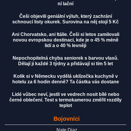
ní lační
Češi objevili geniální výluh, který zachrání
schnoucí listy okurek. Surovina na něj stojí 5 Kč
Ani Chorvatsko, ani Itálie. Češi si letos zamilovali
novou evropskou destinaci, kde je o 45 % méně
lidí a o 40 % levněji
Nepochopitelná chyba seniorek s barvou vlasů.
Dělají ji každé 3 týdny a přidávají si tím 5 let
Kolik si v Německu vydělá uklízečka kuchyně v
hotelu za 6 hodin denně? Ta částka vás dostane
Lidé vůbec neví, jestli ve vedrech nosit bílé nebo
černé oblečení. Test s termokamerou změřil rozdíly
teplot
Bojovníci
Nate Diaz