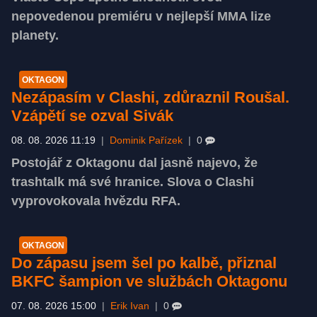
nepovedenou premiéru v nejlepší MMA lize
planety.
OKTAGON
Nezápasím v Clashi, zdůraznil Roušal.
Vzápětí se ozval Sivák
08. 08. 2026 11:19
|
Dominik Pařízek
|
0
Postojář z Oktagonu dal jasně najevo, že
trashtalk má své hranice. Slova o Clashi
vyprovokovala hvězdu RFA.
OKTAGON
Do zápasu jsem šel po kalbě, přiznal
BKFC šampion ve službách Oktagonu
07. 08. 2026 15:00
|
Erik Ivan
|
0